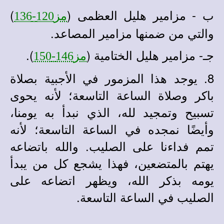
ب - مزامير هليل العظمى (
)
مز120-136
والتي من ضمنها مزامير المصاعد.
جـ- مزامير هليل الختامية (
).
مز146-150
8. يوجد هذا المزمور في الأجبية بصلاة
باكر وصلاة الساعة التاسعة؛ لأنه يحوى
تسبيح وتمجيد لله، الذي نبدأ به يومنا،
وأيضًا نمجده في الساعة التاسعة؛ لأنه
تمم فداءنا على الصليب. والله باتضاعه
يهتم بالمتضعين، فهذا يشجع كل من يبدأ
يومه بذكر الله، ويظهر اتضاعه على
الصليب في الساعة التاسعة.