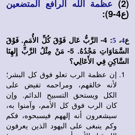
(2)
عظمة الله الرافع المتضعين
(ع4-9):
ع
،
:
4- الرَّبُّ عَال فَوْقَ كُلِّ الأُمَمِ. فَوْقَ
5
4
السَّمَاوَاتِ مَجْدُهُ. 5- مَنْ مِثْلُ الرَّبِّ إِلهِنَا
السَّاكِنِ فِي الأَعَالِي؟
إن عظمة الرب تعلو فوق كل البشر؛
لأنه خالقهم، ومراحمه تفيض على
الكل ويستحق التسبيح الدائم. وإن
كان الرب فوق كل الأمم، وآمنوا به،
سيشعرون أنه إلههم فيسبحوه، فكم
وكم ينبغى على اليهود الذين يعرفون