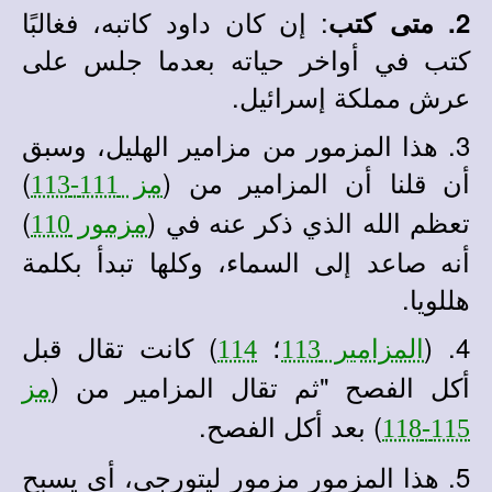
: إن كان داود كاتبه، فغالبًا
2. متى كتب
كتب في أواخر حياته بعدما جلس على
عرش مملكة إسرائيل.
3. هذا المزمور من مزامير الهليل، وسبق
أن قلنا أن المزامير من (
)
مز 111-113
تعظم الله الذي ذكر عنه في (
)
مزمور 110
أنه صاعد إلى السماء، وكلها تبدأ بكلمة
هللويا.
4. (
؛
) كانت تقال قبل
المزامير 113
114
أكل الفصح "ثم تقال المزامير من (
مز
) بعد أكل الفصح.
115-118
5. هذا المزمور مزمور ليتورجى، أي يسبح