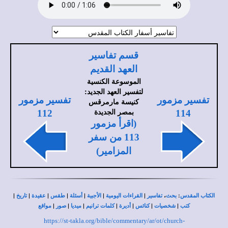
قسم تفاسير
العهد القديم
الموسوعة الكنسية
لتفسير العهد الجديد:
تفسير مزمور
تفسير مزمور
كنيسة مارمرقس
بمصر الجديدة
112
114
(اقرأ مزمور
113 من سفر
المزامير)
|
|
|
|
|
|
|
،
:
الكتاب المقدس
بحث
تفاسير
القراءات اليومية
الأجبية
أسئلة
طقس
عقيدة
تاريخ
|
|
|
|
|
|
|
كتب
شخصيات
كنائس
أديرة
كلمات ترانيم
ميديا
صور
مواقع
https://st-takla.org/bible/commentary/ar/ot/church-