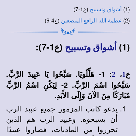
(1)
(ع1-7)
أشواق وتسبيح
(2)
(ع4-9)
عظمة الله الرافع المتضعين
(1)
(ع1-7):
أشواق وتسبيح
ع
،
:
1- هَلِّلُويَا. سَبِّحُوا يَا عَبِيدَ الرَّبِّ.
2
1
سَبِّحُوا اسْمَ الرَّبِّ. 2- لِيَكُنِ اسْمُ الرَّبِّ
مُبَارَكًا مِنَ الآنَ وَإِلَى الأَبَدِ.
يدعو كاتب المزمور جميع عبيد الرب
أن يسبحوه. وعبيد الرب هم الذين
تحرروا من الماديات، فصاروا عبيدًا