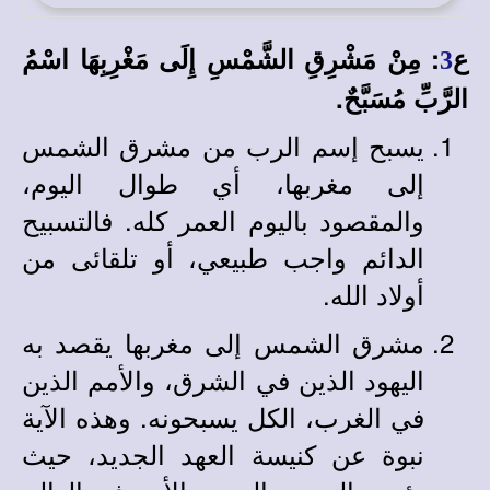
ع
:
مِنْ مَشْرِقِ الشَّمْسِ إِلَى مَغْرِبِهَا اسْمُ
3
الرَّبِّ مُسَبَّحٌ.
يسبح إسم الرب من مشرق الشمس
إلى مغربها، أي طوال اليوم،
والمقصود باليوم العمر كله. فالتسبيح
الدائم واجب طبيعي، أو تلقائى من
أولاد الله.
مشرق الشمس إلى مغربها يقصد به
اليهود الذين في الشرق، والأمم الذين
في الغرب، الكل يسبحونه. وهذه الآية
نبوة عن كنيسة العهد الجديد، حيث