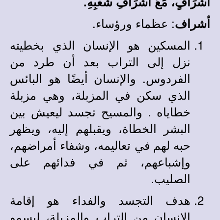
أَشْرَافٍ، مَعَ أَشْرَافِ شَعْبِهِ.
: عظماء ورؤساء.
أشراف
المسكين هو الإنسان الذي بخطيته
نزل إلى التراب بعد أن طرد من
الفردوس. والإنسان أيضًا هو البائس
الذي سكن في المزبلة، وهي مزبلة
خطاياه . والمسيح تجسد ليعيش بين
البشر الخطاة، ويقبلهم إليه، ويظهر
حبه لهم في تعاليمه، وشفاء أمراضهم،
وإشباعهم، ثم في فدائهم على
الصليب.
هدف التجسد والفداء هو إقامة
الإنسان من التراب والمزبلة، ليسمو