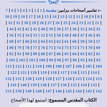
|
|
|
|
|
|
|
← تفاسير أصحاحات مزامير:
مقدمة
1
2
3
4
5
6
7
|
|
|
|
|
|
|
|
|
|
|
|
|
20
19
18
17
16
15
14
13
12
11
10
9
8
|
|
|
|
|
|
|
|
|
|
|
|
|
32
31
30
29
28
27
26
25
24
23
22
21
|
|
|
|
|
|
|
|
|
|
|
|
44
43
42
41
40
39
38
37
36
35
34
33
|
|
|
|
|
|
|
|
|
|
|
|
56
55
54
53
52
51
50
49
48
47
46
45
|
|
|
|
|
|
|
|
|
|
|
|
68
67
66
65
64
63
62
61
60
59
58
57
|
|
|
|
|
|
|
|
|
|
|
|
80
79
78
77
76
75
74
73
72
71
70
69
|
|
|
|
|
|
|
|
|
|
|
|
92
91
90
89
88
87
86
85
84
83
82
81
|
|
|
|
|
|
|
|
|
|
|
103
102
101
100
99
98
97
96
95
94
93
|
|
|
|
|
|
|
|
|
113
112
111
110
109
108
107
106
105
104
|
|
|
|
|
|
|
|
|
|
122
121
120
119
118
117
116
115
114
|
|
|
|
|
|
|
|
|
132
131
130
129
128
127
126
125
124
123
|
|
|
|
|
|
|
|
|
|
141
140
139
138
137
136
135
134
133
|
|
|
|
|
|
|
|
|
151
150
149
148
147
146
145
144
143
142
الكتاب المقدس المسموع:
استمع لهذا الأصحاح