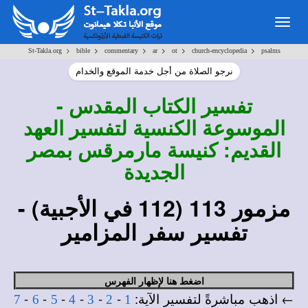
Togg
navig
>
>
>
>
>
>
St-Takla.org
bible
commentary
ar
ot
church-encyclopedia
psalms
نرجو الصلاة من أجل خدمة الموقع والخدام
تفسير
الكتاب المقدس -
الموسوعة الكنسية لتفسير العهد
القديم: كنيسة مارمرقس بمصر
الجديدة
مزمور 113
(112 في الأجبية)
-
تفسير سفر المزامير
اضغط هنا لإظهار الفهرس
← اذهب مباشرةً لتفسير الآية:
-
-
-
-
-
-
7
6
5
4
3
2
1