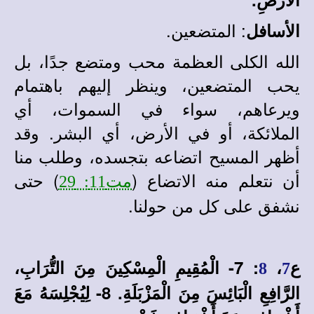
: المتضعين.
الأسافل
الله الكلى العظمة محب ومتضع جدًا، بل
يحب المتضعين، وينظر إليهم باهتمام
ويرعاهم، سواء في السموات، أي
الملائكة، أو في الأرض، أي البشر. وقد
أظهر المسيح اتضاعه بتجسده، وطلب منا
أن نتعلم منه الاتضاع (
) حتى
مت11: 29
نشفق على كل من حولنا.
ع
،
:
7- الْمُقِيمِ الْمِسْكِينَ مِنَ التُّرَابِ،
8
7
الرَّافِعِ الْبَائِسَ مِنَ الْمَزْبَلَةِ. 8- لِيُجْلِسَهُ مَعَ