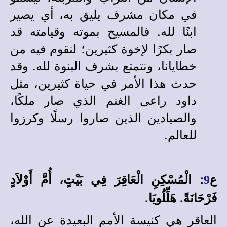
في مكان مشرف يليق به، أي يصير
ابنًا لله. فالمسيح بموته وقيامته قد
صار بكرًا لإخوة كثيرين؛ لنقوم فيه من
خطايانا، ونتمتع بشرف البنوة لله. وقد
حدث هذا الأمر في حياة كثيرين، مثل
داود راعى الغنم الذي صار ملكًا،
والصيادين الذين صاروا رسلًا وكرزوا
للعالم.
ع
:
الْمُسْكِنِ الْعَاقِرَ فِي بَيْتٍ، أُمَّ أَوْلاَدٍ
9
فَرْحَانَةً. هَلِّلُويَا.
العاقر هي كنيسة الأمم البعيدة عن الله،