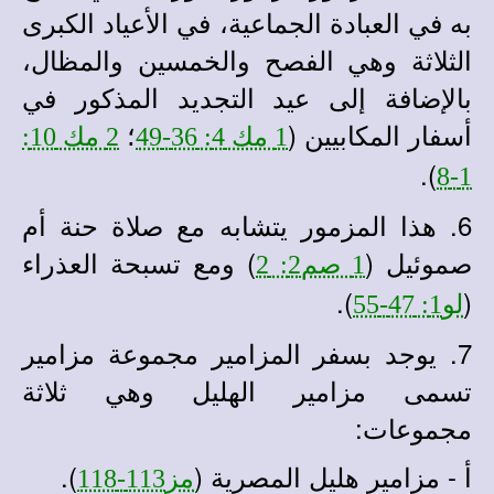
به في العبادة الجماعية، في الأعياد الكبرى
الثلاثة وهي الفصح والخمسين والمظال،
بالإضافة إلى عيد التجديد المذكور في
أسفار المكابيين (
؛
1 مك 4: 36-49
2 مك 10:
).
1-8
6. هذا المزمور يتشابه مع صلاة حنة أم
صموئيل (
) ومع تسبحة العذراء
1 صم2: 2
).
(
لو1: 47-55
7. يوجد بسفر المزامير مجموعة مزامير
تسمى مزامير الهليل وهي ثلاثة
مجموعات:
أ - مزامير هليل المصرية (
).
مز113-118