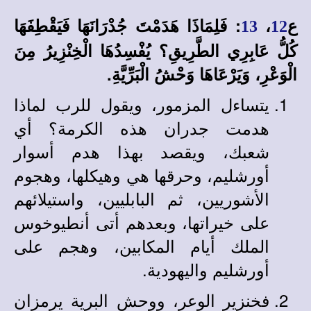
ع
،
: فَلِمَاذَا هَدَمْتَ جُدْرَانَهَا فَيَقْطِفَهَا
13
12
كُلُّ عَابِرِي الطَّرِيقِ؟ يُفْسِدُهَا الْخِنْزِيرُ مِنَ
الْوَعْرِ، وَيَرْعَاهَا وَحْشُ الْبَرِّيَّةِ.
يتساءل المزمور، ويقول للرب لماذا
هدمت جدران هذه الكرمة؟ أي
شعبك، ويقصد بهذا هدم أسوار
أورشليم، وحرقها هي وهيكلها، وهجوم
الأشوريين، ثم البابليين، واستيلائهم
على خيراتها، وبعدهم أتى أنطيوخوس
الملك أيام المكابين، وهجم على
أورشليم واليهودية.
فخنزير الوعر، ووحش البرية يرمزان