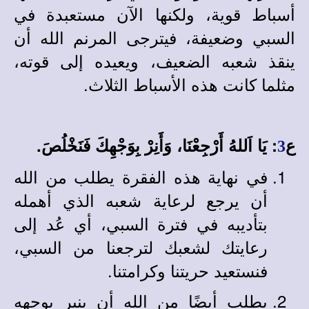
أسباط قوية، ولكنها الآن مستعبدة في
السبي وضعيفة، فيترجى المرنم الله أن
ينقذ شعبه الضعيف، ويعيده إلى قوته،
مثلما كانت هذه الأسباط الثلاث.
ع
: يَا اَللهُ أَرْجِعْنَا، وَأَنِرْ بِوَجْهِكَ فَنَخْلُصَ.
3
في نهاية هذه الفقرة يطلب من الله
أن يرجع لرعاية شعبه الذي أهمله
بتأديبه في فترة السبي، أي عُد إلى
رعايتك لشعبك لترجعنا من السبي،
فنستعيد حريتنا وكرامتنا.
يطلب أيضًا من الله أن ينير بوجهه