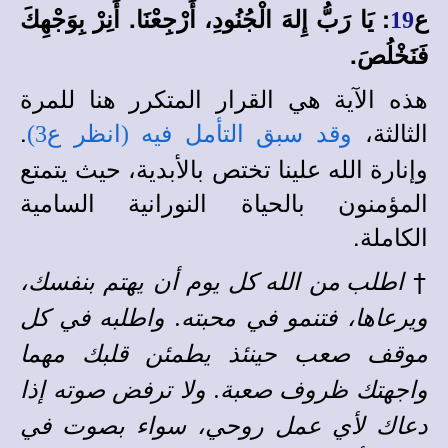
ع
: يَا رَبُّ إِلهَ الْجُنُودِ، أَرْجِعْنَا. أَنِرْ بِوَجْهِكَ
19
فَنَخْلُصَ.
هذه الآية هي القرار المتكرر هنا للمرة
الثالثة،
.
وقد سبق التأمل فيه (انظر ع3)
وإنارة الله علينا تختص بالأبدية، حيث يتمتع
المؤمنون بالحياة النورانية السامية
الكاملة.
†
اطلب من الله كل يوم أن يهتم بنفسك،
ويرعاها، فتنمو في محبته. واطلبه في كل
موقف صعب حينئذ يطمئن قلبك مهما
واجهتك ظروف صعبة. ولا ترفض صوته إذا
دعاك لأي عمل روحي، سواء بصوت في