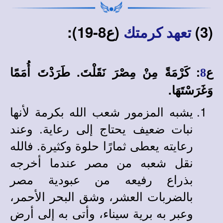
(3)
(ع8-19):
تعهد كرمتك
ع
: كَرْمَةً مِنْ مِصْرَ نَقَلْتَ. طَرَدْتَ أُمَمًا
8
وَغَرَسْتَهَا.
يشبه المزمور شعب الله بكرمة لأنها
نبات ضعيف يحتاج إلى رعاية. وعند
رعايته يعطى ثمارًا حلوة وكثيرة. فالله
نقل شعبه من مصر عندما أخرجه
بذراع رفيعه من عبودية مصر
بالضربات العشر، وشق البحر الأحمر،
وعبر به برية سيناء، وأتى به إلى أرض