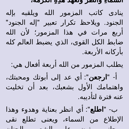
ينادى كاتب المزمور الله ويلقبه بإله
الجنود. ويلاحظ تكرار تعبير "إله الجنود"
أربع مرات في هذا المزمور؛ لأن الله
ضابط الكل القوى، الذي يضبط العالم كله
بأركانه الأربعة.
يطلب المزمور من الله أربعة أفعال هي:
أ- "
": أي عد إلى أبوتك ومحبتك،
ارجعن
واهتمامك الأول بشعبك، بعد أن تخليت
عنه فترة لتأديبه.
ب- "
": أي انظر بعناية وهدوء وهذا
اطلع
الإطلاع من السماء، ويعنى تطلع نقى
روحانى، يفيض على الشعب بالحنان