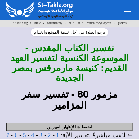
Togg
navig
>
>
>
>
>
>
St-Takla.org
bible
commentary
ar
ot
church-encyclopedia
psalms
نرجو الصلاة من أجل خدمة الموقع والخدام
تفسير
الكتاب المقدس -
الموسوعة الكنسية لتفسير العهد
القديم: كنيسة مارمرقس بمصر
الجديدة
مزمور 80 - تفسير سفر
المزامير
اضغط هنا لإظهار الفهرس
← اذهب مباشرةً لتفسير الآية:
-
-
-
-
-
-
7
6
5
4
3
2
1