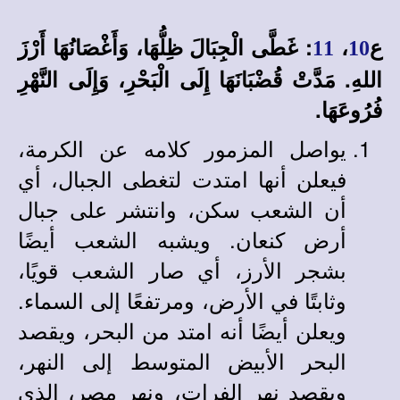
ع
،
: غَطَّى الْجِبَالَ ظِلُّهَا، وَأَغْصَانُهَا أَرْزَ
11
10
اللهِ. مَدَّتْ قُضْبَانَهَا إِلَى الْبَحْرِ، وَإِلَى النَّهْرِ
فُرُوعَهَا.
يواصل المزمور كلامه عن الكرمة،
فيعلن أنها امتدت لتغطى الجبال، أي
أن الشعب سكن، وانتشر على جبال
أرض كنعان. ويشبه الشعب أيضًا
بشجر الأرز، أي صار الشعب قويًا،
وثابتًا في الأرض، ومرتفعًا إلى السماء.
ويعلن أيضًا أنه امتد من البحر، ويقصد
البحر الأبيض المتوسط إلى النهر،
ويقصد نهر الفرات، ونهر مصر، الذي