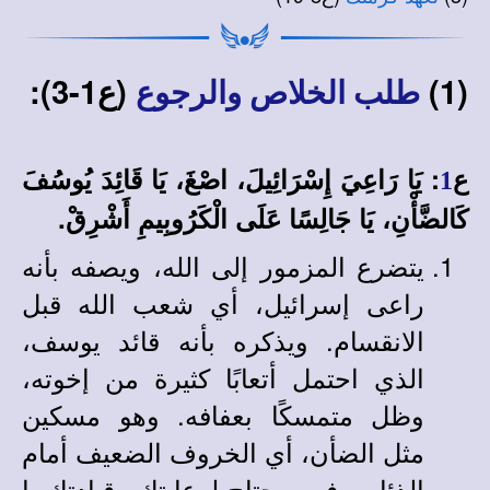
(1)
(ع1-3):
طلب الخلاص والرجوع
ع
: يَا رَاعِيَ إِسْرَائِيلَ، اصْغَ، يَا قَائِدَ يُوسُفَ
1
كَالضَّأْنِ، يَا جَالِسًا عَلَى الْكَرُوبِيمِ أَشْرِقْ.
يتضرع المزمور إلى الله، ويصفه بأنه
راعى إسرائيل، أي شعب الله قبل
الانقسام. ويذكره بأنه قائد يوسف،
الذي احتمل أتعابًا كثيرة من إخوته،
وظل متمسكًا بعفافه. وهو مسكين
مثل الضأن، أي الخروف الضعيف أمام
الذئاب. فهو محتاج لرعايتك وقيادتك يا