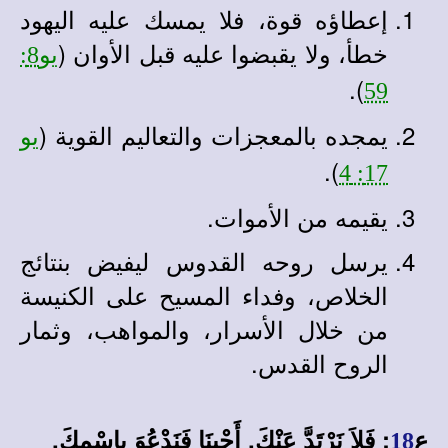
إعطاؤه قوة، فلا يمسك عليه اليهود
خطأ، ولا يقبضوا عليه قبل الأوان (
يو8:
).
59
يمجده بالمعجزات والتعاليم القوية (
يو
).
17: 4
يقيمه من الأموات.
يرسل روحه القدوس ليفيض بنتائج
الخلاص، وفداء المسيح على الكنيسة
من خلال الأسرار، والمواهب، وثمار
الروح القدس.
ع
: فَلاَ نَرْتَدَّ عَنْكَ. أَحْيِنَا فَنَدْعُوَ بِاسْمِكَ.
18