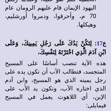
اليهود الإيمان قام عليهم الرومان عام
70 م، وأحرقوا، ودمروا أورشليم،
وهيكلها.
ع
: لِتَكُنْ يَدُكَ عَلَى رَجُلِ يَمِينِكَ، وَعَلَى
17
ابْنِ آدَمَ الَّذِي اخْتَرْتَهُ لِنَفْسِكَ،
هذه الآية تنصب أساسًا على المسيح
المتجسد، فتطالب الآب أن تكون يده على
رجل يمينه الذي هو المسيح، وابن آدم
الذي اختاره الآب، وتكون يد الأب على
الإبن، أي اللاهوت يعمل في المسيح
فيمايلى: