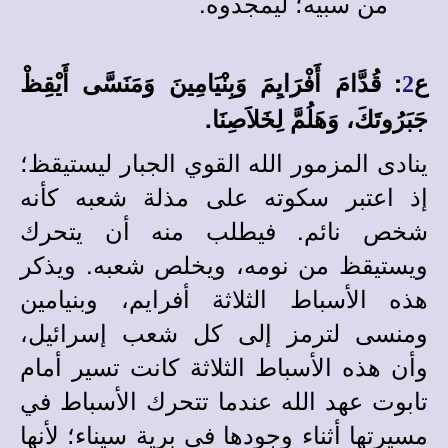
من سبيه؛ ليمجدوه.
ع
:
قُدَّامَ أَفْرَايِمَ وَبِنْيَامِينَ وَمَنَسَّى أَيْقِظْ
2
جَبَرُوتَكَ، وَهَلُمَّ لِخَلاَصِنَا.
ينادى المزمور الله القوي الجبار ليستيقظ؛
إذ اعتبر سكوته على مذلة شعبه كأنه
شخص نائم. فيطلب منه أن يتحرك
ويستيقظ من نومه، ويخلص شعبه. ويذكر
هذه الأسباط الثلاثة أفرايم، وبنيامين
ومنسى لترمز إلى كل شعب إسرائيل،
وأن هذه الأسباط الثلاثة كانت تسير أمام
تابوت عهد الله عندما تتحرك الأسباط في
مسيرتها أثناء وجودها في برية سيناء؛ لأنها