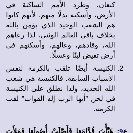
كنعان، وطرد الأمم الساكنة في
الأرض، وأسكنه بدلًا منهم. لأنهم كانوا
هم الشعب الوحيد الذي يؤمن بالله
بخلاف باقي العالم الوثني، لذا رعاهم
الله، وقادهم، وعالهم، وأسكنهم في
أرض تفيض لبنًا وعسلًا.
الكنيسة أيضًا تلقب بالكرمة لنفس
الأسباب السابقة. فالكنيسة هي شعب
الله الجديد، ولذا نطلق على الكنيسة
في لحن "أيها الرب إله القوات" لقب
الكرمة.
ع
: هَيَّأْتَ قُدَّامَهَا فَأَصَّلَتْ أُصُولَهَا فَمَلأَتِ
9