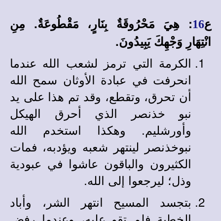
ع
: هِيَ مَحْرُوقَةٌ بِنَارٍ، مَقْطُوعَةٌ. مِنِ
16
انْتِهَارِ وَجْهِكَ يَبِيدُونَ.
الكرمة التي ترمز لشعب الله عندما
انحرفت في عبادة الأوثان سمح الله
أن تحرق، وتقطع، وقد تم هذا على يد
نبو خذنصر الذي أحرق الهيكل
وأورشليم. وهكذا استخدم الله
نبوخذنصر لينتهر شعبه ويؤدبه، فمات
الكثيرون والباقون عاشوا في عبودية
وذل؛ ليرجعوا إلى الله.
بتجسد المسيح انتهر الشر، وأباد
الخطية فلم تقو عليه، وعندما رفض