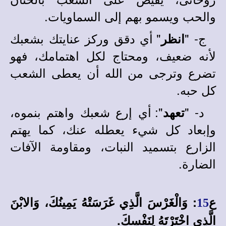
والحب ويسمو بهم إلى السماويات.
ج- "
" أي دقق وركز عنايتك بشعبك
انظر
لأنه ضعيف، ومحتاج لكل اهتمامك، فهو
تضرع وترجى من الله أن يعطى الشعب
كل حبه.
د- "
": أي إرع شعبك واهتم بنموه،
تعهد
وإبعاد كل شيء يعطله عنك، كما يهتم
الزارع بتسميد النبات، ومقاومة الآفات
الضارة.
ع
: وَالْغَرْسَ الَّذِي غَرَسَتْهُ يَمِينُكَ، وَالابْنَ
15
الَّذِي اخْتَرْتَهُ لِنَفْسِكَ.