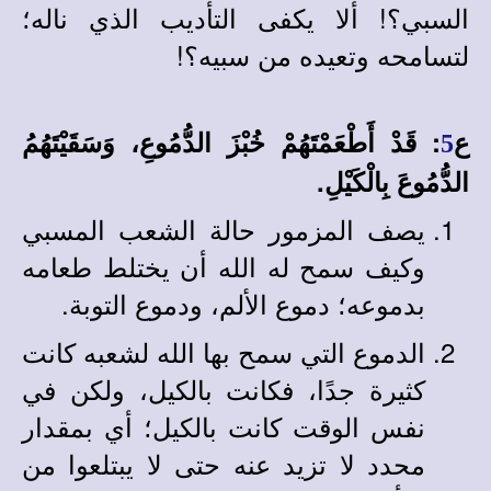
السبي؟! ألا يكفى التأديب الذي ناله؛
لتسامحه وتعيده من سبيه؟!
ع
: قَدْ أَطْعَمْتَهُمْ خُبْزَ الدُّمُوعِ، وَسَقَيْتَهُمُ
5
الدُّمُوعَ بِالْكَيْلِ.
يصف المزمور حالة الشعب المسبي
وكيف سمح له الله أن يختلط طعامه
بدموعه؛ دموع الألم، ودموع التوبة.
الدموع التي سمح بها الله لشعبه كانت
كثيرة جدًا، فكانت بالكيل، ولكن في
نفس الوقت كانت بالكيل؛ أي بمقدار
محدد لا تزيد عنه حتى لا يبتلعوا من