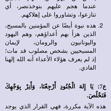
عندما هجم عليهم بنوخذنصر، أي
تنازعوا، وتشاوروا على إهلاكهم.
هذه نبوة أيضًا عن المؤمنين بالمسيح،
الذين هزأ بهم أعداؤهم، وهم اليهود
واليونانيون والرومان، لإيمان
المسيحيين بشخص مصلوب قد مات؛
إذ لم يعرف هؤلاء الأعداء أنه الله إلهنا
الفادي.
ع
: يَا إِلهَ الْجُنُودِ أَرْجِعْنَا، وَأَنِرْ بِوَجْهِكَ
7
فَنَخْلُصَ.
هذه الآية مكررة، فهي القرار الذي يوجد