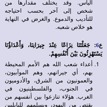
اليأس. وقد يختلف مقدارها من
شخص إلى آخر بحسب احتياجه
للتأديب والدموع. والغرض في النهاية
هو خلاص شعبه.
ع
: جَعَلْتَنَا نِزَاعًا عِنْدَ جِيرَانِنَا، وَأَعْدَاؤُنَا
6
يَسْتَهْزِئُونَ بَيْنَ أَنْفُسِهِمْ.
أعداء شعب الله هم الأمم المحيطة
بهم، أي جيرانهم، وهم الموآبيون،
والعمونيون من الشرق، والأدوميون
في الجنوب، والفلسطينيون في
الغرب. هؤلاء تنازعوا بين أنفسهم من
يقتص من اليهود، ويسلمهم للبابليين