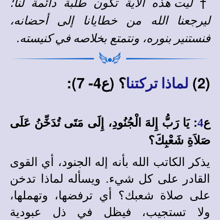
†
ليت هذه الآية تكون طلبة دائمة لنا؛
ليرجعنا الله من خطايانا إلى أحضانه،
فنستنير بنوره، ونتمتع بخلاصه في كنيسته.
(2)
؟ (ع4- 7):
لماذا تركتنا
ع
: يَا رَبُّ إِلهَ الْجُنُودِ، إِلَى مَتَى تُدَخِّنُ عَلَى
4
صَلاَةِ شَعْبِكَ؟
يذكر الكاتب الله بأنه إله الجنود، أي القوى
القادر على كل شيء. ويسأله لماذا تدخن
على صلاة شعبك؟ أي ترفضها، وتهملها،
ولا تستجيب، فيظل في ذل عبودية