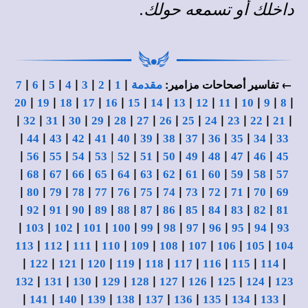
داخلك أو تسمعه حولك.
|
|
|
|
|
|
|
← تفاسير أصحاحات مزامير:
مقدمة
1
2
3
4
5
6
7
|
|
|
|
|
|
|
|
|
|
|
|
|
20
19
18
17
16
15
14
13
12
11
10
9
8
|
|
|
|
|
|
|
|
|
|
|
|
|
32
31
30
29
28
27
26
25
24
23
22
21
|
|
|
|
|
|
|
|
|
|
|
|
44
43
42
41
40
39
38
37
36
35
34
33
|
|
|
|
|
|
|
|
|
|
|
|
56
55
54
53
52
51
50
49
48
47
46
45
|
|
|
|
|
|
|
|
|
|
|
|
68
67
66
65
64
63
62
61
60
59
58
57
|
|
|
|
|
|
|
|
|
|
|
|
80
79
78
77
76
75
74
73
72
71
70
69
|
|
|
|
|
|
|
|
|
|
|
|
92
91
90
89
88
87
86
85
84
83
82
81
|
|
|
|
|
|
|
|
|
|
|
103
102
101
100
99
98
97
96
95
94
93
|
|
|
|
|
|
|
|
|
113
112
111
110
109
108
107
106
105
104
|
|
|
|
|
|
|
|
|
|
122
121
120
119
118
117
116
115
114
|
|
|
|
|
|
|
|
|
132
131
130
129
128
127
126
125
124
123
|
|
|
|
|
|
|
|
|
|
141
140
139
138
137
136
135
134
133