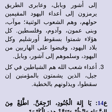
إلى أشور وبابل، وعابرى الطريق
يرمزون إلى أعداء اليهود المقيمين
حولهم، وهم الشعوب الوثنية؛ موآب،
وبنى عمون، وآدوم، وفلسطين. كل
هؤلاء شمتوا بسقوط أورشليم وكل
بلاد اليهود، وقبضوا على الهاربين من
اليهود، وسلموهم إلى آشور، وبابل.
أعداء شعب الله هم الشياطين في كل
جيل، الذين يشمتون بالمؤمنين إن
سقطوا، ويذلونهم بالخطية.
ع
: يَا إِلهَ الْجُنُودِ، ارْجِعَنَّ. اطَّلِعْ مِنَ
14
السَّمَاءِ وَانْظُرْ وَتَعَهَّدْ هذِهِ الْكَرْمَةَ،