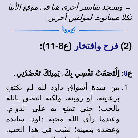
←
وستجد
تفاسير أخرى
هنا في
موقع الأنبا
تكلا هيمانوت
لمؤلفين آخرين
.
(2)
(ع8-11):
فرح وافتخار
ع
: اِلْتَصَقَتْ نَفْسِي بِكَ. يَمِينُكَ تَعْضُدُنِي.
8
من شدة أشواق داود لله لم يكتفٍ
برعايته، أو رؤيته، ولكنه التصق بالله
بالحب؛ حتى تمتع به على الدوام.
وعندما رأى الله محبة داود، سانده
وعضده بيمينه؛ ليثبت في هذا الحب.