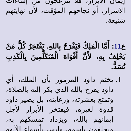
الأشرار، أو نجاحهم المؤقت، لأن نهايتهم
شنيعة.
ع
: أَمَّا الْمَلِكُ فَيَفْرَحُ بِاللهِ. يَفْتَخِرُ كُلُّ مَنْ
11
يَحْلِفُ بِهِ، لأَنَّ أَفْوَاهَ الْمُتَكَلِّمِينَ بِالْكَذِبِ
تُسَدُّ.
يختم داود المزمور بأن الملك، أي
داود يفرح بالله الذي بكر إليه بالصلاة،
وتمتع بعشرته، ورعايته، بل يصير داود
قدوة لغيره، فيفتخر الأبرار لأجل
إيمانهم بالله، ويزداد تمسكهم به،
ويحلفون باسمه، وليس بأسماء الآلهة