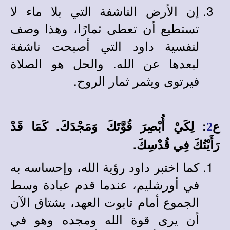
إن الأرض الناشفة التي بلا ماء لا
تستطيع أن تعطى ثمارًا، وهذا وصف
لنفسية داود التي أصبحت ناشفة
لبعدها عن الله. والحل هو الصلاة
فيرتوى ويثمر ثمار الروح.
ع
: لِكَيْ أُبْصِرَ قُوَّتَكَ وَمَجْدَكَ. كَمَا قَدْ
2
رَأَيْتُكَ فِي قُدْسِكَ.
كما اختبر داود رؤية الله، وإحساسه به
في أورشليم، عندما قدم عبادة وسط
الجموع أمام تابوت العهد، يشتاق الآن
أن يرى قوة الله ومجده وهو في