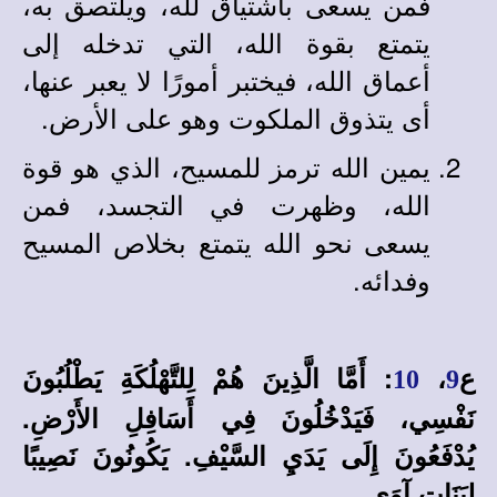
فمن يسعى باشتياق لله، ويلتصق به،
يتمتع بقوة الله، التي تدخله إلى
أعماق الله، فيختبر أمورًا لا يعبر عنها،
أى يتذوق الملكوت وهو على الأرض.
يمين الله ترمز للمسيح، الذي هو قوة
الله، وظهرت في التجسد، فمن
يسعى نحو الله يتمتع بخلاص المسيح
وفدائه.
ع
،
: أَمَّا الَّذِينَ هُمْ لِلتَّهْلُكَةِ يَطْلُبُونَ
10
9
نَفْسِي، فَيَدْخُلُونَ فِي أَسَافِلِ الأَرْضِ.
يُدْفَعُونَ إِلَى يَدَيِ السَّيْفِ. يَكُونُونَ نَصِيبًا
لِبَنَاتِ آوَى.