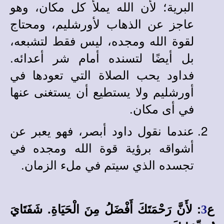
البرية؛ لأن الله يملأ كل مكان، وهو
عاجز عن الذهاب لأورشليم، ومحتاج
لقوة الله ومجده، ليس فقط لتشبعه،
بل أيضًا لتسنده أمام شر أعدائه.
فداود يحب الصلاة التي تعودها في
أورشليم ولا يستطيع أن يستغنى عنها
في أى مكان.
عندما نقول داود أبصر، فهو يعبر عن
أشواقه برؤية قوة الله ومجده في
تجسده الذي سيتم في ملء الزمان.
ع
: لأَنَّ رَحْمَتَكَ أَفْضَلُ مِنَ الْحَيَاةِ. شَفَتَايَ
3