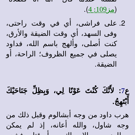
).
(
مز109: 4
على فراشى، أي في وقت راحتى،
وفى السهد، أي وقت الضيقة والأرق،
كنت أصلى، وألهج باسم الله، فداود
يصلى في جميع الظروف؛ الراحة، أو
الضيقة.
ع
: لأَنَّكَ كُنْتَ عَوْنًا لِي، وَبِظِلِّ جَنَاحَيْكَ
7
أَبْتَهِجُ.
هرب داود من وجه أبشالوم وقبل ذلك من
وجه شاول، والله أعانه، إذ لم يمكن
مطارديه من الإمساك به، أو قتله، فشعر