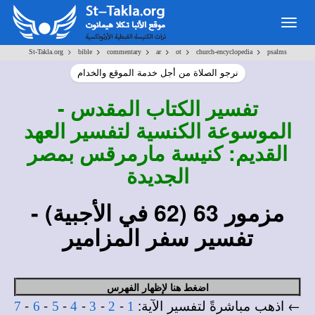
Togg
navig
>
>
>
>
>
>
St-Takla.org
bible
commentary
ar
ot
church-encyclopedia
psalms
نرجو الصلاة من أجل خدمة الموقع والخدام
تفسير
الكتاب المقدس -
الموسوعة الكنسية لتفسير العهد
القديم: كنيسة مارمرقس بمصر
الجديدة
مزمور 63
(62 في الأجبية)
-
تفسير سفر المزامير
اضغط هنا لإظهار الفهرس
← اذهب مباشرةً لتفسير الآية:
-
-
-
-
-
-
7
6
5
4
3
2
1