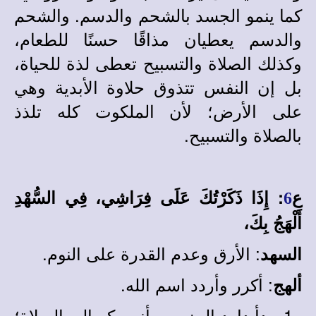
كما ينمو الجسد بالشحم والدسم. والشحم
والدسم يعطيان مذاقًا حسنًا للطعام،
وكذلك الصلاة والتسبيح تعطى لذة للحياة،
بل إن النفس تتذوق حلاوة الأبدية وهي
على الأرض؛ لأن الملكوت كله تلذذ
بالصلاة والتسبيح.
ع
: إِذَا ذَكَرْتُكَ عَلَى فِرَاشِي، فِي السُّهْدِ
6
أَلْهَجُ بِكَ،
: الأرق وعدم القدرة على النوم.
السهد
: أكرر وأردد اسم الله.
ألهج
بدأ داود المزمور بأنه يبكر إلى الصلاة؛