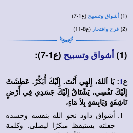
(1)
(ع1-7)
أشواق وتسبيح
(2)
(ع8-11)
فرح وافتخار
(1)
(ع1-7):
أشواق وتسبيح
ع
:
يَا اَللهُ، إِلهِي أَنْتَ. إِلَيْكَ أُبَكِّرُ. عَطِشَتْ
1
إِلَيْكَ نَفْسِي، يَشْتَاقُ إِلَيْكَ جَسَدِي فِي أَرْضٍ
نَاشِفَةٍ وَيَابِسَةٍ بِلاَ مَاءٍ،
أشواق داود نحو الله بنفسه وجسده
جعلته يستيقظ مبكرًا ليصلى. وكلمة