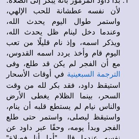
لأن نفسه عطشانة للحب الإلهي،
واستمر طوال اليوم يحدث الله،
وعندما دخل لينام ظل يحدث الله،
ويذكر اسمه، وإذ نام قليلًا من تعب
اليوم قام وأخذ يردد اسمه القدوس،
مع أن الفجر لم يكن قد طلع، وفى
في أوقات الأسحار
الترجمة السبعينية
استيقظ داود، فقد بكر لله من وقت
السحر، بينما الظلام يغطى الأرض
والناس نيام لم يستطع قلبه أن ينام،
واستيقظ ليصلى، واستمر حتى طلع
الفجر وبدأ يومه، وحقًا عبر داود عن
نفسه عندما قال "أما أنا فصلاة"