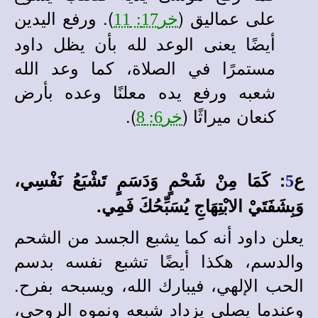
على عماليق (
). ورفع اليدين
خر17: 11
أيضًا يعنى الوعد لله بأن يظل داود
مستمرًا في الصلاة، كما وعد الله
شعبه ورفع يده معلنًا وعده بأرض
كنعان ميراثًا (
).
خر6: 8
ع
: كَمَا مِنْ شَحْمٍ وَدَسَمٍ تَشْبَعُ نَفْسِي،
5
وَبِشَفَتَيْ الابْتِهَاجِ يُسَبِّحُكَ فَمِي.
يعلن داود أنه كما يشبع الجسد من الشحم
والدسم، هكذا أيضًا تشبع نفسه بدسم
الحب الإلهي، فيبارك الله، ويسبحه بفرح.
وعندما يصلى يزداد شبعه ونموه الروحي،