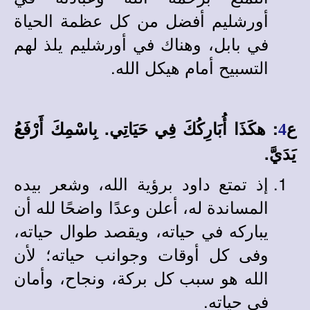
أورشليم أفضل من كل عظمة الحياة
في بابل، وهناك في أورشليم يلذ لهم
التسبيح أمام هيكل الله.
ع
: هكَذَا أُبَارِكُكَ فِي حَيَاتِي. بِاسْمِكَ أَرْفَعُ
4
يَدَيَّ.
إذ تمتع داود برؤية الله، وشعر بيده
المساندة له، أعلن وعدًا واضحًا لله أن
يباركه في حياته، ويقصد طوال حياته،
وفى كل أوقات وجوانب حياته؛ لأن
الله هو سبب كل بركة، ونجاح، وأمان
في حياته.