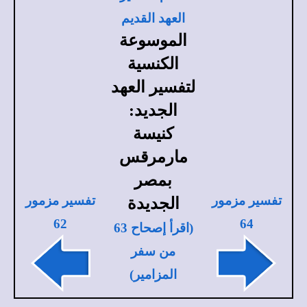
العهد القديم
الموسوعة
الكنسية
لتفسير العهد
الجديد:
كنيسة
مارمرقس
بمصر
تفسير مزمور
تفسير مزمور
الجديدة
62
64
(اقرأ إصحاح 63
من سفر
المزامير)