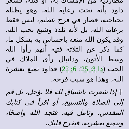
داود بأنه تحت رعاية الله، وهو يظلله
بجناحيه، فصار في فرح عظيم، ليس فقط
برعاية الله، بل لأنه تلذذ وشبع بحب الله.
وقد يكون الله متعه بإحساس به بشكل ما،
كما ذكر عن الثلاثة فتية أنهم رأوا الله
وسط الأتون، ودانيال رأى الملاك في
الجب (
؛
) فداود تمتع بعشرة
دا 3: 25
6: 22
الله، وهذا هو سبب فرحه.
†
إذا شعرت باشتياق لله فلا تؤجل، بل قم
إلى الصلاة والتسبيح، أو اقرأ في كتابك
المقدس، وتأمل فيه، فتجد الله واضحًا،
وتتمتع بعشرته، فيفرح قلبك.