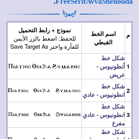
.
FreeSerifAvvaShenouda
نموذج + رابط التحميل
اسم الخط
م
للحفظ: اضغط بالزر الأيمن
القبطي
للفأرة واختر
Save Target As
شكل خط
1
أنطونيوس -
عريض
شكل خط
2
انطونيوس - عادي
شكل خط
3
انطونيوس - عادي
مفرغ
شكل خط