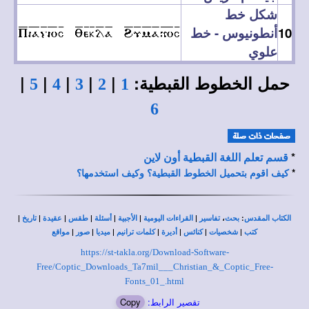
شكل خط
10
أنطونيوس - خط
علوي
حمل الخطوط القبطية:
|
|
|
|
|
5
4
3
2
1
6
*
قسم تعلم اللغة القبطية أون لاين
*
كيف اقوم بتحميل الخطوط القبطية؟ وكيف استخدمها؟
|
|
|
|
|
|
|
،
:
الكتاب المقدس
بحث
تفاسير
القراءات اليومية
الأجبية
أسئلة
طقس
عقيدة
تاريخ
|
|
|
|
|
|
|
كتب
شخصيات
كنائس
أديرة
كلمات ترانيم
ميديا
صور
مواقع
https://st-takla.org/Download-Software-
Free/Coptic_Downloads_Ta7mil___Christian_&_Coptic_Free-
Fonts_01_.html
تقصير الرابط:
Copy