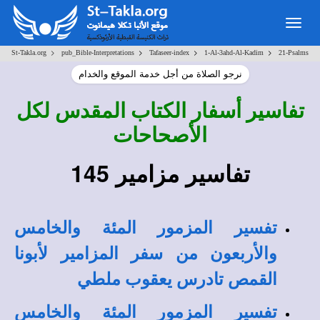
Togg
navig
>
>
>
>
St-Takla.org
pub_Bible-Interpretations
Tafaseer-index
1-Al-3ahd-Al-Kadim
21-Psalms
نرجو الصلاة من أجل خدمة الموقع والخدام
تفاسير أسفار الكتاب المقدس لكل
الأصحاحات
تفاسير مزامير 145
تفسير المزمور المئة والخامس
والأربعون من سفر المزامير لأبونا
القمص تادرس يعقوب ملطي
تفسير المزمور المئة والخامس