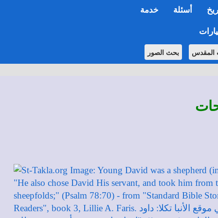
ريخ
أسئلة
خدمة
ارات
 المقدس
بحث الصور
حات