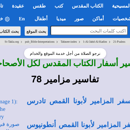
لمسيحية
الكتاب المقدس
كتب
طقس
عقيدة
تا
صيات
أماكن
صور
ميديا
أطفال
En
خي
بحث الموقع
بحث الكتاب
>
>
>
>
St-Takla.org
pub_Bible-Interpretations
Tafaseer-index
1-Al-3ahd-Al-Kadim
21-Psalms
نرجو الصلاة من أجل خدمة الموقع والخدام
ير أسفار الكتاب المقدس لكل الأصحا
تفاسير مزامير 78
فر المزامير لأبونا القمص تادرس
ر المزامير لأبونا القمص أنطونيوس