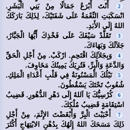
أَنْتَ أَبْرَعُ جَمَالًا مِنْ بَنِي الْبَشَرِ.
2
انْسَكَبَتِ النِّعْمَةُ عَلَى شَفَتَيْكَ، لِذَلِكَ بَارَكَكَ
اللهُ إِلَى الأَبَدِ.
تَقَلَّدْ سَيْفَكَ عَلَى فَخْذِكَ أَيُّهَا الْجَبَّارُ،
3
جَلاَلَكَ وَبَهَاءَكَ.
وَبِجَلاَلِكَ اقْتَحِمِ. ارْكَبْ. مِنْ أَجْلِ الْحَقِّ
4
وَالدَّعَةِ وَالْبِرِّ، فَتُرِيَكَ يَمِينُكَ مَخَاوِفَ.
نَبْلُكَ الْمَسْنُونَةُ فِي قَلْبِ أَعْدَاءِ الْمَلِكِ.
5
شُعُوبٌ تَحْتَكَ يَسْقُطُونَ.
كُرْسِيُّكَ يَا اَللهُ إِلَى دَهْرِ الدُّهُورِ. قَضِيبُ
6
اسْتِقَامَةٍ قَضِيبُ مُلْكِكَ.
أَحْبَبْتَ الْبِرَّ وَأَبْغَضْتَ الإِثْمَ، مِنْ أَجْلِ
7
ذَلِكَ مَسَحَكَ اللهُ إِلَهُكَ بِدُهْنِ الابْتِهَاجِ أَكْثَرَ