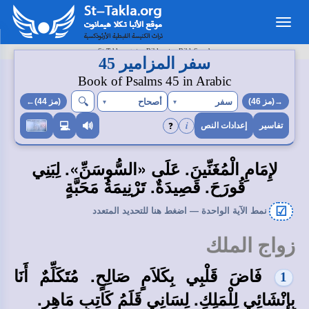
Toggle
navigation
>
>
St-Takla.org
Bibles
BibleSearch
سفر المزامير 45
Book of Psalms 45 in Arabic
🔍︎
سفر
أصحاح
→(مز 46)
▾
▾
(مز 44)←
i
❓
💻
🔊
تفاسير
إعدادات النص
لإِمَامِ الْمُغَنِّينَ. عَلَى «السُّوسَنِّ». لِبَنِي
قُورَحَ. قَصِيدَةٌ. تَرْنِيمَةُ مَحَبَّةٍ
☑
نمط الآية الواحدة — اضغط هنا للتحديد المتعدد
زواج الملك
فَاضَ قَلْبِي بِكَلاَمٍ صَالِحٍ. مُتَكَلِّمٌ أَنَا
1
بِإِنْشَائِي لِلْمَلِكِ. لِسَانِي قَلَمُ كَاتِبٍ مَاهِرٍ.