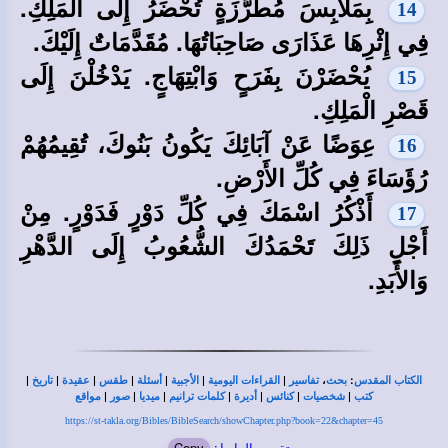
بِمَلاَبِسَ مُطَرَّزَةٍ تُحْضَرُ إِلَى الْمَلِكِ.
14
فِي إِثْرِهَا عَذَارَى صَاحِبَاتُهَا. مُقَدَّمَاتٌ إِلَيْكَ.
يُحْضَرْنَ بِفَرَحٍ وَابْتِهَاجٍ. يَدْخُلْنَ إِلَى
15
قَصْرِ الْمَلِكِ.
عِوَضًا عَنْ آبَائِكَ يَكُونُ بَنُوكَ، تُقِيمُهُمْ
16
رُؤَسَاءَ فِي كُلِّ الأَرْضِ.
أَذْكُرُ اسْمَكَ فِي كُلِّ دَوْرٍ فَدَوْرٍ. مِنْ
17
أَجْلِ ذَلِكَ تَحْمَدُكَ الشُّعُوبُ إِلَى الدَّهْرِ
وَالأَبَدِ.
|
|
|
|
|
|
|
،
:
الكتاب المقدس
بحث
تفاسير
القراءات اليومية
الأجبية
أسئلة
طقس
عقيدة
تاريخ
|
|
|
|
|
|
|
كتب
شخصيات
كنائس
أديرة
كلمات ترانيم
ميديا
صور
مواقع
https://st-takla.org/Bibles/BibleSearch/showChapter.php?book=22&chapter=45
تقصير الرابط:
Copy