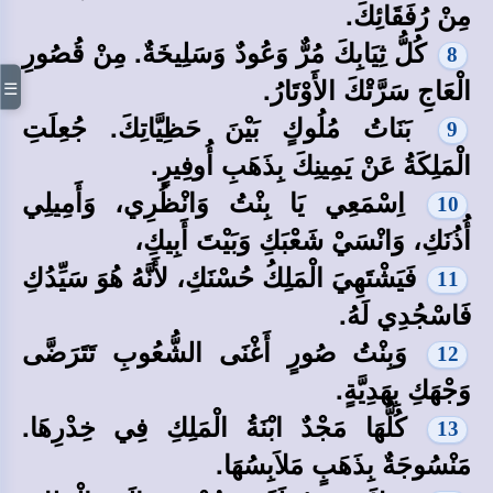
مِنْ رُفَقَائِكَ.
كُلُّ ثِيَابِكَ مُرٌّ وَعُودٌ وَسَلِيخَةٌ. مِنْ قُصُورِ
8
الْعَاجِ سَرَّتْكَ الأَوْتَارُ.
☰
بَنَاتُ مُلُوكٍ بَيْنَ حَظِيَّاتِكَ. جُعِلَتِ
9
الْمَلِكَةُ عَنْ يَمِينِكَ بِذَهَبِ أُوفِيرٍ.
اِسْمَعِي يَا بِنْتُ وَانْظُرِي، وَأَمِيلِي
10
أُذُنَكِ، وَانْسَيْ شَعْبَكِ وَبَيْتَ أَبِيكِ،
فَيَشْتَهِيَ الْمَلِكُ حُسْنَكِ، لأَنَّهُ هُوَ سَيِّدُكِ
11
فَاسْجُدِي لَهُ.
وَبِنْتُ صُورٍ أَغْنَى الشُّعُوبِ تَتَرَضَّى
12
وَجْهَكِ بِهَدِيَّةٍ.
كُلُّهَا مَجْدٌ ابْنَةُ الْمَلِكِ فِي خِدْرِهَا.
13
مَنْسُوجَةٌ بِذَهَبٍ مَلاَبِسُهَا.