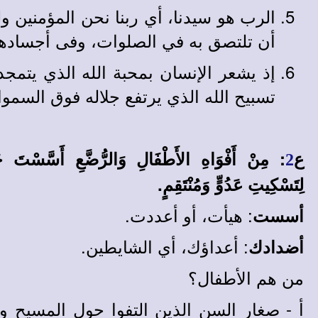
الرب هو سيدنا، أي ربنا نحن المؤمنين
أن تلتصق به في الصلوات، وفى أجسادهم 
إذ يشعر الإنسان بمحبة الله الذي يتمج
تسبيح الله الذي يرتفع جلاله فوق السم
ع
: مِنْ أَفْوَاهِ الأَطْفَالِ وَالرُّضَّعِ أَسَّسْتَ ح
2
لِتَسْكِيتِ عَدُوٍّ وَمُنْتَقِمٍ.
: هيأت، أو أعددت.
أسست
: أعداؤك، أي الشايطين.
أضدادك
من هم الأطفال؟
أ - صغار السن الذين التفوا حول المسيح وحا