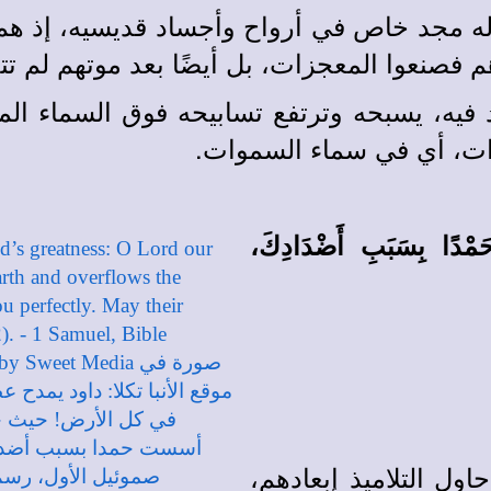
 وله مجد خاص في أرواح وأجساد قديسيه، إذ ه
فصنعوا المعجزات، بل أيضًا بعد موتهم لم تتح
د فيه، يسبحه وترتفع تسابيحه فوق السماء ال
وات، أي في سماء السموات.
َمْدًا بِسَبَبِ أَضْدَادِكَ،
ول التلاميذ إبعادهم،