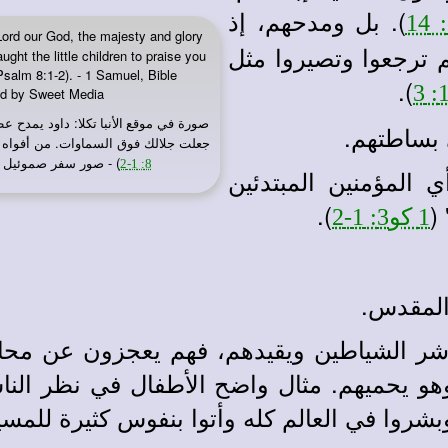
). بل ومدحهم، إذ
Lord our God, the majesty and glory
م ترجعوا وتصيروا مثل
ght the little children to praise you
salm 8:1-2). - 1 Samuel, Bible
).
hed by Sweet Media
صورة في
: داود يمدح عظ
موقع الأنبا تكلا
 بساطتهم.
جعلت جلالك فوق السماوات. من أفواه
) - صور سفر صموئيل الأول، رسم جيمز 
8: 1-2
 المؤمنين المبتدئين
(
).
1 كو3: 1-2
المقدس.
ر الشياطين ويقيدهم، فهم يعجزون عن محار
وهو يحميهم. مثال واضح الأطفال في نظر الناس
شروا في العالم كله وأتوا بنفوس كثيرة للمسي