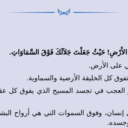
لِّ الأَرْضِ! حَيْثُ جَعَلْتَ جَلاَلَكَ فَوْقَ السَّمَاوَاتِ.
ي على الأرض.
وق كل الخليقة الأرضية والسماوية.
 العجب في تجسد المسيح الذي يفوق كل عقل
إنسان، وفوق السموات التي هي أرواح البشر،
وجسده.