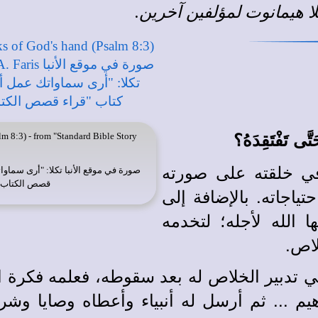
لا هيمانوت
لمؤلفين آخرين
.
َّى تَفْتَقِدَهُ؟
m 8:3) - from "Standard Bible Story
في خلقته على صورته
صورة في
موقع الأنبا تكلا
: "أرى سماوات
قصص الكتاب ا
تياجاته. بالإضافة إلى
ا الله لأجله؛ لتخدمه
اص.
ي تدبير الخلاص له بعد سقوطه، فعلمه فكرة الذب
يم ... ثم أرسل له أنبياء وأعطاه وصايا وشري