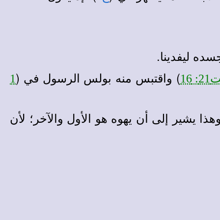
سده ليفدينا.
) واقتبس منه بولس الرسول في (
: 16
1
هذا يشير إلى أن يهوه هو الأول والآخر؛ لأن