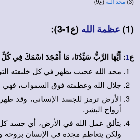
(3)
(ع9)
مجد الله
(1)
(ع1-3):
عظمة الله
ع
: أَيُّهَا الرَّبُّ سَيِّدُنَا، مَا أَمْجَدَ اسْمَكَ فِي كُ
1
مجد الله عجيب يظهر في كل خليقته الت
جلال الله وعظمته فوق السموات، فهي تف
الأرض ترمز للجسد الإنسانى، وقد ظهر
أرواح البشر.
يتألق عمل الله في الأرض، أي جسد كل 
ولكن يتعاظم مجده في الإنسان بروحه 