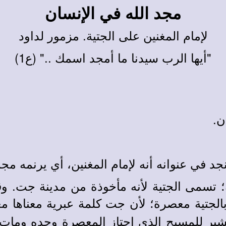
مجد الله في الإنسان
لإمام المغنين على الجتية. مزمور لداود
"أيها الرب سيدنا ما أمجد اسمك .." (ع1)
ن.
نجد في عنوانه أنه لإمام المغنين، أي يرنمه مج
؛ تسمى الجتية لأنه مأخوذة من مدينة جت. و
 بالجتية معصرة؛ لأن جت كلمة عبرية معناها
ير للمسيح الذي اجتاز المعصرة وحده ومات ل