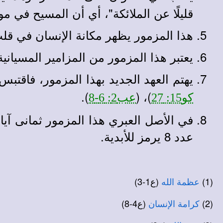
قليلًا عن الملائكة"، أي أن المسيح في م
هذا المزمور يظهر مكانة الإنسان في قلب 
يعتبر هذا المزمور من المزامير المسيانية
يهتم العهد الجديد بهذا المزمور، فاقتب
).
)، (
كو15: 27
عب2: 6-8
في الأصل العبري هذا المزمور ثمانى آيات
عدد 8 يرمز للأبدية.
(1)
(ع1-3)
عظمة الله
(2)
(ع4-8)
كرامة الإنسان