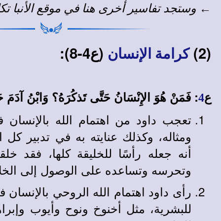
←
وستجد
تفاسير أخرى
هنا في
موقع الأنبا تك
(2)
(ع4-8):
كرامة الإنسان
ع
: فَمَنْ هُوَ الإِنْسَانُ حَتَّى تَذكُرَهُ؟ وَابْنُ آدَمَ حَت
4
تعجب داود من اهتمام الله بالإنسان 
ومثاله، وكذلك عنايته به في تدبير كل اح
أنه جعله رأسًا للخليقة كلها، فقد خلقه
وتحرسه وتساعده على الوصول إلى الخل
رأى داود اهتمام الله الروحي بالإنسان ف
للبشرية، مثل أخنوخ ونوح وأيوب وإبراه