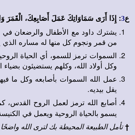
ع
: إِذَا أَرَى سَمَاوَاتِكَ عَمَلَ أَصَابِعِكَ، الْقَمَرَ وَالنّ
3
يشترك داود مع الأطفال والرضعان في تس
من قمر ونجوم كل منها له مساره الذي ي
السموات ترمز للسمو، أي الحياة الروحي
وكل أولاد الله، وكلهم يستضيئون بضياء 
عمل الله السموات بأصابعه وكل ما فيها 
يقل بيديه.
أصابع الله ترمز لعمل الروح القدس، كما ع
يسمو بالحياة الروحية ويعمل في الكنيسة 
†
تأمل الطبيعة المحيطة بك لترى الله واضحًا 