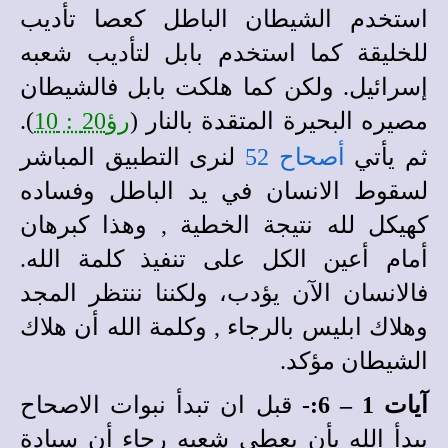
استخدم الشيطان الباطل كعصا تأديب
للخليقة كما استخدم بابل لتأديب شعبه
إسرائيل. ولكن كما هلكت بابل فالشيطان
مصيره البحيرة
المتقدة بالنار (
رؤ20 : 10
).
ثم يأتي
أصحاح 52
لنرى التطبيق المباشر
لسقوط الانسان في يد الباطل وفساده
كهيكل لله نتيجة الخطية , وهذا كبرهان
أمام أعين الكل على تنفيذ كلمة الله.
فالانسان الآن يؤدب، ولكننا ننتظر المجد
وهلاك ابليس بالرجاء , وكلمة الله أن هلاك
الشيطان مؤكد.
آيات 1 – 6:-
قبل ان تبدأ نبوات الاصحاح
يبدأ الله بأن يعطي شعبه رجاء أن سيادة