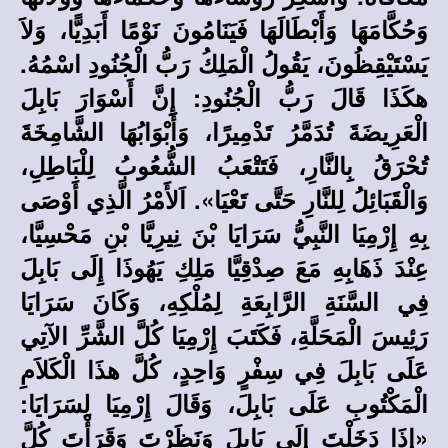
وَحُكَّامَهَا وَأَبْطَالَهَا فَيَنَامُونَ نَوْمًا أَبَدِيًّا، وَلاَ
يَسْتَيْقِظُونَ، يَقُولُ الْمَلِكُ رَبُّ الْجُنُودِ اسْمُهُ.
هكَذَا قَالَ رَبُّ الْجُنُودِ: إِنَّ أَسْوَارَ بَابِلَ
الْعَرِيضَةَ تُدَمَّرُ تَدْمِيرًا، وَأَبْوَابُهَا الشَّامِخَةَ
تُحْرَقُ بِالنَّارِ، فَتَتْعَبُ الشُّعُوبُ لِلْبَاطِلِ،
وَالْقَبَائِلُ لِلنَّارِ حَتَّى تَعْيَا». اَلأَمْرُ الَّذِي أَوْصَى
بِهِ إِرْمِيَا النَّبِيُّ سَرَايَا بْنَ نِيرِيَّا بْنِ مَحْسِيَّا،
عِنْدَ ذَهَابِهِ مَعَ صِدْقِيَّا مَلِكِ يَهُوذَا إِلَى بَابِلَ
فِي السَّنَةِ الرَّابِعَةِ لِمُلْكِهِ، وَكَانَ سَرَايَا
رَئِيسَ الْمَحَلَّةِ، فَكَتَبَ إِرْمِيَا كُلَّ الشَّرِّ الآتِي
عَلَى بَابِلَ فِي سِفْرٍ وَاحِدٍ، كُلَّ هذَا الْكَلاَمِ
الْمَكْتُوبِ عَلَى بَابِلَ، وَقَالَ إِرْمِيَا لِسَرَايَا:
«إِذَا دَخَلْتَ إِلَى بَابِلَ وَنَظَرْتَ وَقَرَأْتَ كُلَّ