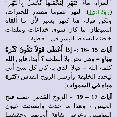
ٱلْمَرْأَةِ مَاءً كَنَهْرٍ لِتَجْعَلَهَا تُحْمَلُ بِٱلنَّهْرِ"
(
رؤ15:12
). النهر عموما مصدر للخيرات،
ولكن قوله هنا كنهر يشير لأن ما ألقاه
الشيطان ما كان سوى خداعات وملذات
خاطئة لتسقط البشر في الخطية.
آيات 15 -16 :- إذا أَعْطَى قَوْلاً تَكُونُ كَثْرَةُ
مِيَاهٍ
= وهل نحن بلا أسلحة ؟ أبدا. فإبن الله
كلمة الله = قولا الذي به كان كل شئ أتي
ليجدد الخليقة وأرسل الروح القدس (
كثرة
مياه في السموات
) .
آيات 17 – 19
:- الروح القدس عمله فتح
العينين ، وهذا ما حدث وإنفتحت عيون
المؤمنين وعرفوا تفاهة أوثانهم وحقيقتها