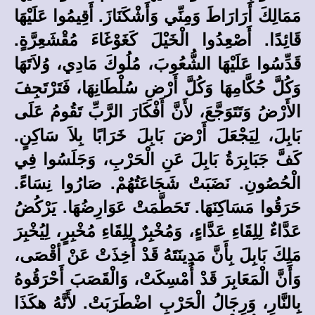
مَمَالِكَ أَرَارَاطَ وَمِنِّي وَأَشْكَنَازَ. أَقِيمُوا عَلَيْهَا
قَائِدًا. أَصْعِدُوا الْخَيْلَ كَغَوْغَاءَ مُقْشَعِرَّةٍ.
قَدِّسُوا عَلَيْهَا الشُّعُوبَ، مُلُوكَ مَادِي، وُلاَتَهَا
وَكُلَّ حُكَّامِهَا وَكُلَّ أَرْضِ سُلْطَانِهَا، فَتَرْتَجِفَ
الأَرْضُ وَتَتَوَجَّعَ، لأَنَّ أَفْكَارَ الرَّبِّ تَقُومُ عَلَى
بَابِلَ، لِيَجْعَلَ أَرْضَ بَابِلَ خَرَابًا بِلاَ سَاكِنٍ.
كَفَّ جَبَابِرَةُ بَابِلَ عَنِ الْحَرْبِ، وَجَلَسُوا فِي
الْحُصُونِ. نَضَبَتْ شَجَاعَتُهُمْ. صَارُوا نِسَاءً.
حَرَقُوا مَسَاكِنَهَا. تَحَطَّمَتْ عَوَارِضُهَا. يَرْكُضُ
عَدَّاءٌ لِلِقَاءِ عَدَّاءٍ، وَمُخْبِرٌ لِلِقَاءِ مُخْبِرٍ، لِيُخْبِرَ
مَلِكَ بَابِلَ بِأَنَّ مَدِينَتَهُ قَدْ أُخِذَتْ عَنْ أقْصَى،
وَأَنَّ الْمَعَابِرَ قَدْ أُمْسِكَتْ، وَالْقَصَبَ أَحْرَقُوهُ
بِالنَّارِ، وَرِجَالُ الْحَرْبِ اضْطَرَبَتْ. لأَنَّهُ هكَذَا