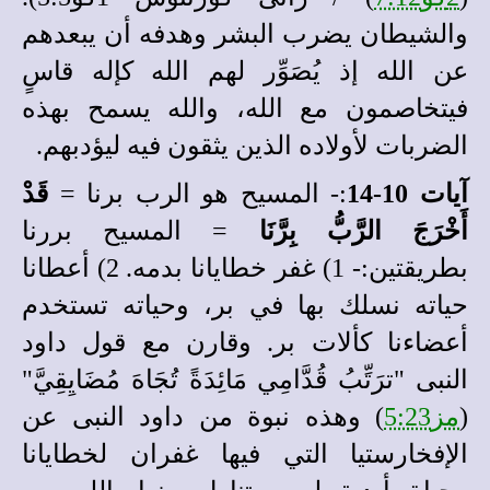
والشيطان يضرب البشر وهدفه أن يبعدهم
عن الله إذ يُصَوِّر لهم الله كإله قاسٍ
فيتخاصمون مع الله، والله يسمح بهذه
الضربات لأولاده الذين يثقون فيه ليؤدبهم.
آيات 10-14
:- المسيح هو الرب برنا =
قَدْ
أَخْرَجَ الرَّبُّ بِرَّنَا
= المسيح بررنا
بطريقتين:- 1) غفر خطايانا بدمه. 2) أعطانا
حياته نسلك بها في بر، وحياته تستخدم
أعضاءنا كألات بر. وقارن مع قول داود
النبى "ترَتِّبُ قُدَّامِي مَائِدَةً تُجَاهَ مُضَايِقِيَّ"
(
مز5:23
) وهذه نبوة من داود النبى عن
الإفخارستيا التي فيها غفران لخطايانا