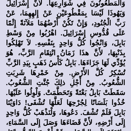
وَالْمَطْعُونُونَ فِي شَوَارِعِهَا. لأَنَّ إِسْرَائِيلَ
وَيَهُوذَا لَيْسَا بِمَقْطُوعَيْنِ عَنْ إِلهِهِمَا، عَنْ
رَبِّ الْجُنُودِ، وَإِنْ تَكُنْ أَرْضُهُمَا مَلآنَةً إِثْمًا
عَلَى قُدُّوسِ إِسْرَائِيلَ. اهْرُبُوا مِنْ وَسْطِ
بَابِلَ، وَانْجُوا كُلُّ وَاحِدٍ بِنَفْسِهِ. لاَ تَهْلِكُوا
بِذَنْبِهَا، لأَنَّ هذَا زَمَانُ انْتِقَامِ الرَّبِّ، هُوَ
يُؤَدِّي لَهَا جَزَاءَهَا. بَابِلُ كَأْسُ ذَهَبٍ بِيَدِ الرَّبِّ
تُسْكِرُ كُلَّ الأَرْضِ. مِنْ خَمْرِهَا شَرِبَتِ
الشُّعُوبُ. مِنْ أَجْلِ ذلِكَ جُنَّتِ الشُّعُوبُ.
سَقَطَتْ بَابِلُ بَغْتَةً وَتَحَطَّمَتْ. وَلْوِلُوا عَلَيْهَا.
خُذُوا بَلَسَانًا لِجُرْحِهَا لَعَلَّهَا تُشْفَى! دَاوَيْنَا
بَابِلَ فَلَمْ تُشْفَ. دَعُوهَا، وَلْنَذْهَبْ كُلُّ وَاحِدٍ
إِلَى أَرْضِهِ، لأَنَّ قَضَاءَهَا وَصَلَ إِلَى السَّمَاءِ،