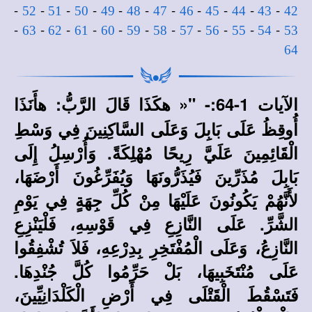
-
-
-
-
-
-
-
-
-
-
-
52
51
50
49
48
47
46
45
44
43
42
-
-
-
-
-
-
-
-
-
-
-
63
62
61
60
59
58
57
56
55
54
53
64
الآيات 1-64:-
"« هكَذَا قَالَ الرَّبُّ: هأَنَذَا
أُوقِظُ عَلَى بَابِلَ وَعَلَى السَّاكِنِينَ فِي وَسْطِ
الْقَائِمِينَ عَلَيَّ رِيحًا مُهْلِكَةً. وَأُرْسِلُ إِلَى
بَابِلَ مُذَرِّينَ فَيُذَرُّونَهَا وَيُفَرِّغُونَ أَرْضَهَا،
لأَنَّهُمْ يَكُونُونَ عَلَيْهَا مِنْ كُلِّ جِهَةٍ فِي يَوْمِ
الشَّرِّ. عَلَى النَّازِعِ فِي قَوْسِهِ، فَلْيَنْزِعِ
النَّازِعُ، وَعَلَى الْمُفْتَخِرِ بِدِرْعِهِ، فَلاَ تُشْفِقُوا
عَلَى مُنْتَخَبِيهَا، بَلْ حَرِّمُوا كُلَّ جُنْدِهَا.
فَتَسْقُطَ الْقَتْلَى فِي أَرْضِ الْكَلْدَانِيِّينَ،