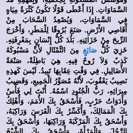
السَّمَاوَاتِ. إِذَا أَعْطَى قَوْلًا تَكُونُ كَثْرَةُ مِيَاهٍ
فِي السَّمَاوَاتِ، وَيُصْعِدُ السَّحَابَ مِنْ
أَقَاصِي الأَرْضِ. صَنَعَ بُرُوقًا لِلْمَطَرِ، وَأَخْرَجَ
الرِّيحَ مِنْ خَزَائِنِهِ. بَلُدَ كُلُّ إِنْسَانٍ بِمَعْرِفَتِهِ.
خَزِيَ كُلُّ
مِنَ التِّمْثَالِ لأَنَّ مَسْبُوكَهُ
صَائِغٍ
كَذِبٌ وَلاَ رُوحٌ فِيهِ. هِيَ بَاطِلَةٌ، صَنْعَةُ
الأَضَالِيلِ. فِي وَقْتِ عِقَابِهَا تَبِيدُ. لَيْسَ كَهذِهِ
نَصِيبُ يَعْقُوبَ، لأَنَّهُ مُصَوِّرُ الْجَمِيعِ، وَقَضِيبُ
مِيرَاثِهِ، رَبُّ الْجُنُودِ اسْمُهُ. أَنْتَ لِي فَأْسٌ
وَأَدَوَاتُ حَرْبٍ، فَأَسْحَقُ بِكَ الأُمَمَ، وَأُهْلِكُ
بِكَ الْمَمَالِكَ، وَأُكَسِّرُ بِكَ الْفَرَسَ وَرَاكِبَهُ،
وَأَسْحَقُ بِكَ الْمَرْكَبَةَ وَرَاكِبَهَا، وَأَسْحَقُ بِكَ
الرَّجُلَ وَالْمَرْأَةَ، وَأَسْحَقُ بِكَ الشَّيْخَ