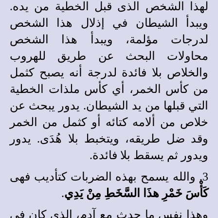
لهذا الشخص الذى قبل الخطية من يده.
ويبدأ الشيطان في إذلال هذا الشخص
لدرجات مؤلمة، ويبدأ هذا الشخص
محاولات البحث عن طريق للهروب
والخلاص بلا فائدة لدرجة أنه يصبح كثمل
من كأس الخمر، أي كأس ملذات الخطية
التي قبلها من يد الشيطان. يدور يبحث عن
خلاص من ألامه كتائه أو كثمل من الخمر
وقد ضل طريقه، ويتخبط بلا هُدَى. يدور
ويدور ثم يسقط بلا فائدة.
3. والله يسمح بهذه الضربات كتأديب فهى
كَأْسَ خَمْرِ هذَا السَّخَطِ مِنْ يَدِي
.
وهذا نفس ما حدث مع آدم، الذى كان في