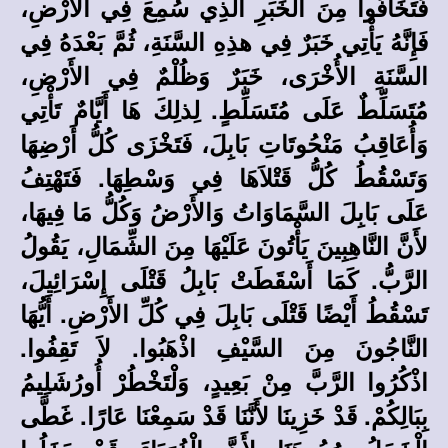
فَتَخَافُوا مِنَ الْخَبَرِ الَّذِي سُمِعَ فِي الأَرْضِ،
فَإِنَّهُ يَأْتِي خَبَرٌ فِي هذِهِ السَّنَةِ، ثُمَّ بَعْدَهُ فِي
السَّنَةِ الأُخْرَى، خَبَرٌ وَظُلْمٌ فِي الأَرْضِ،
مُتَسَلِّطٌ عَلَى مُتَسَلِّطٍ. لِذلِكَ هَا أَيَّامٌ تَأْتِي
وَأُعَاقِبُ مَنْحُوتَاتِ بَابِلَ، فَتَخْزَى كُلُّ أَرْضِهَا
وَتَسْقُطُ كُلُّ قَتْلاَهَا فِي وَسْطِهَا. فَتَهْتِفُ
عَلَى بَابِلَ السَّمَاوَاتُ وَالأَرْضُ وَكُلُّ مَا فِيهَا،
لأَنَّ النَّاهِبِينَ يَأْتُونَ عَلَيْهَا مِنَ الشِّمَالِ، يَقُولُ
الرَّبُّ. كَمَا أَسْقَطَتْ بَابِلُ قَتْلَى إِسْرَائِيلَ،
تَسْقُطُ أَيْضًا قَتْلَى بَابِلَ فِي كُلِّ الأَرْضِ. أَيُّهَا
النَّاجُونَ مِنَ السَّيْفِ اذْهَبُوا. لاَ تَقِفُوا.
اذْكُرُوا الرَّبَّ مِنْ بَعِيدٍ، وَلْتَخْطُرْ أُورُشَلِيمُ
بِبَالِكُمْ. قَدْ خَزِينَا لأَنَّنَا قَدْ سَمِعْنَا عَارًا. غَطَّى