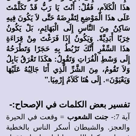
هذَا الْكَلاَمِ، فَقُلْ: أَنْتَ يَا رَبُّ قَدْ تَكَلَّمْتَ
عَلَى هذَا الْمَوْضِعِ لِتَقْرِضَهُ حَتَّى لاَ يَكُونَ فِيهِ
سَاكِنٌ مِنَ النَّاسِ إِلَى الْبَهَائِمِ، بَلْ يَكُونُ
خِرَبًا أَبَدِيَّةً. وَيَكُونُ إِذَا فَرَغْتَ مِنْ قِرَاءَةِ
هذَا السِّفْرِ أَنَّكَ تَرْبُطُ بِهِ حَجَرًا وَتَطْرَحُهُ
إِلَى وَسْطِ الْفُرَاتِ وَتَقُولُ: هكَذَا تَغْرَقُ بَابِلُ
وَلاَ تَقُومُ، مِنَ الشَّرِّ الَّذِي أَنَا جَالِبُهُ عَلَيْهَا
وَيَعْيَوْنَ». إِلَى هُنَا كَلاَمُ إِرْمِيَا."
تفسير بعض الكلمات في الإصحاح:-
آية 7:-
جنت الشعوب
= وقعت في الحيرة
والعجز. والشيطان أسكر الناس بالخطية