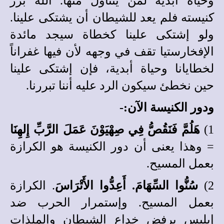
وحياة أبدية لمن يتناول منها. الله برر
كنيسته فلم يعد للشيطان أن يشتكى علينا.
ولو إشتكى علينا كخطاة سيجد مائدة
الإفخارستيا تقف في وجهه لأن فيها غفراناً
لخطايانا وحياة أبدية، فإن إشتكى علينا
حين نخطئ سيكون الرد عليه أننا تبررنا.
ودور الكنيسة الآن:-
1)
هَلُمَّ فَنَقُصُّ فِي صِهْيَوْنَ عَمَلَ الرَّبِّ إِلهِنَا
= وهذا يعنى أن دور الكنيسة هو الكرازة
بعمل المسيح.
2)
سُنُّوا السِّهَامَ. أَعِدُّوا الأَتْرَاسَ
. الكرازة
بعمل المسيح. وإستمرار الحرب ضد
إبليس برفض خداع الشيطان والملذات