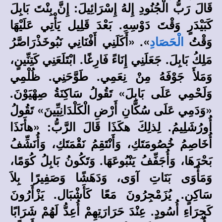
قَالَ رَبُّ الْجُنُودِ إِلهُ إِسْرَائِيلَ: إِنَّ بِنْتَ بَابِلَ
كَبَيْدَرٍ وَقْتَ دَوْسِهِ. بَعْدَ قَلِيل يَأْتِي عَلَيْهَا
وَقْتُ
». «أَكَلَنِي أَفْنَانِي نَبُوخَذْرَاصَّرُ
الْحَصَادِ
مَلِكُ بَابِلَ. جَعَلَنِي إِنَاءً فَارِغًا. ابْتَلَعَنِي كَتِنِّينٍ،
وَمَلأَ جَوْفَهُ مِنْ نِعَمِي. طَوَّحَنِي. ظُلْمِي
وَلَحْمِي عَلَى بَابِلَ» تَقُولُ سَاكِنَةُ صِهْيَوْنَ.
«وَدَمِي عَلَى سُكَّانِ أَرْضِ الْكَلْدَانِيِّينَ» تَقُولُ
أُورُشَلِيمُ. لِذلِكَ هكَذَا قَالَ الرَّبُّ: «هأَنَذَا
أُخَاصِمُ خُصُومَتَكِ، وَأَنْتَقِمُ نَقْمَتَكِ، وَأُنَشِّفُ
بَحْرَهَا، وَأُجَفِّفُ يَنْبُوعَهَا. وَتَكُونُ بَابِلُ كُوَمًا،
وَمَأْوَى بَنَاتِ آوَى، وَدَهَشًا وَصَفِيرًا بِلاَ
سَاكِنٍ. يُزَمْجِرُونَ مَعًا كَأَشْبَال. يَزْأَرُونَ
كَجِرَاءِ أُسُودٍ. عِنْدَ حَرَارَتِهِمْ أُعِدُّ لَهُمْ شَرَابًا