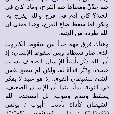
جنة عدْنْ ومعناها جنة الفرح، وماذا كان في
الجنة؟ كان آدم في فرح والله يفرح به.
ولكن لما سقط ضاع الفرح، وهذا معنى أن
الله طرده من الجنة.
وهناك فرق مهم جداً بين سقوط الكاروب
الذى صار شيطانا وبين سقوط الإنسان: إذ
أن الله دبَّرَ تأديباً للإنسان الضعيف بسبب
جسده ودَبَّر فداءً له، ولكن لم يصنع نفس
الشئ للشيطان القوى، إذ هو عنيد لا يفكر
في التوبة أبداً، بينما أن الإنسان الضعيف،
يسقط ويندم ويتوب. بل إستخدم الله
الشيطان كأداة تأديب (أيوب / بولس
(
2كو7:12
) / زانى كورنثوس 1كو5:5).