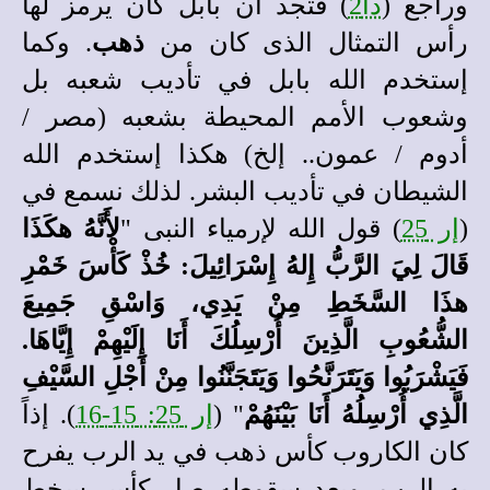
وراجع (
دا2
) فتجد أن بابل كان يرمز لها
رأس التمثال الذى كان من
ذهب
. وكما
إستخدم الله بابل في تأديب شعبه بل
وشعوب الأمم المحيطة بشعبه (مصر /
أدوم / عمون.. إلخ) هكذا إستخدم الله
الشيطان في تأديب البشر. لذلك نسمع في
(
إر 25
) قول الله لإرمياء النبى "
لأَنَّهُ هكَذَا
قَالَ لِيَ الرَّبُّ إِلهُ إِسْرَائِيلَ: خُذْ كَأْسَ خَمْرِ
هذَا السَّخَطِ مِنْ يَدِي، وَاسْقِ جَمِيعَ
الشُّعُوبِ الَّذِينَ أُرْسِلُكَ أَنَا إِلَيْهِمْ إِيَّاهَا.
فَيَشْرَبُوا وَيَتَرَنَّحُوا وَيَتَجَنَّنُوا مِنْ أَجْلِ السَّيْفِ
الَّذِي أُرْسِلُهُ أَنَا بَيْنَهُمْ
" (
إر 25: 15-16
). إذاً
كان الكاروب كأس ذهب في يد الرب يفرح
به الرب. وبعد سقوطه صار كأس سخط