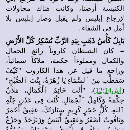
الكنيسة أرضنا، وكانت هناك محاولات
لإرجاع إبليس ولم يقبل وصار إبليس بلا
أمل في الشفاء .
بَابِلُ كَأْسُ ذَهَبٍ بِيَدِ الرَّبِّ تُسْكِرُ كُلَّ الأَرْضِ
= كان الشيطان كاروباً رائع الجمال
والكمال ومملوءاً حكمة، ملاكاً سمائياً،
وراجع ما قيل عن هذا الكاروب "كَيْفَ
سَقَطْتِ مِنَ ٱلسَّمَاءِ يَا زُهَرَةُ، بِنْتَ ٱلصُّبْحِ"
(
إش12:14
)، "أَنْتَ خَاتِمُ ٱلْكَمَالِ، مَلآنٌ
حِكْمَةً وَكَامِلُ ٱلْجَمَالِ. كُنْتَ فِي عَدْنٍ جَنَّةِ
ٱللهِ. كُلُّ حَجَرٍ كَرِيمٍ سِتَارَتُكَ، عَقِيقٌ أَحْمَرُ
وَيَاقُوتٌ أَصْفَرُ وَعَقِيقٌ أَبْيَضُ وَزَبَرْجَدٌ وَجَزْعٌ
وَيَشْبٌ وَيَاقُوتٌ أَزْرَقُ وَبَهْرَمَانُ وَزُمُرُّدٌ