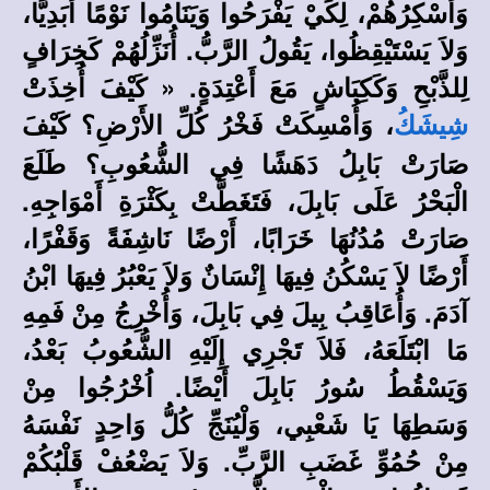
وَأُسْكِرُهُمْ، لِكَيْ يَفْرَحُوا وَيَنَامُوا نَوْمًا أَبَدِيًّا،
وَلاَ يَسْتَيْقِظُوا، يَقُولُ الرَّبُّ. أُنَزِّلُهُمْ كَخِرَافٍ
لِلذَّبْحِ وَكَكِبَاشٍ مَعَ أَعْتِدَةٍ. « كَيْفَ أُخِذَتْ
، وَأُمْسِكَتْ فَخْرُ كُلِّ الأَرْضِ؟ كَيْفَ
شِيشَكُ
صَارَتْ بَابِلُ دَهَشًا فِي الشُّعُوبِ؟ طَلَعَ
الْبَحْرُ عَلَى بَابِلَ، فَتَغَطَّتْ بِكَثْرَةِ أَمْوَاجِهِ.
صَارَتْ مُدُنُهَا خَرَابًا، أَرْضًا نَاشِفَةً وَقَفْرًا،
أَرْضًا لاَ يَسْكُنُ فِيهَا إِنْسَانٌ وَلاَ يَعْبُرُ فِيهَا ابْنُ
آدَمَ. وَأُعَاقِبُ بِيلَ فِي بَابِلَ، وَأُخْرِجُ مِنْ فَمِهِ
مَا ابْتَلَعَهُ، فَلاَ تَجْرِي إِلَيْهِ الشُّعُوبُ بَعْدُ،
وَيَسْقُطُ سُورُ بَابِلَ أَيْضًا. اُخْرُجُوا مِنْ
وَسَطِهَا يَا شَعْبِي، وَلْيُنَجِّ كُلُّ وَاحِدٍ نَفْسَهُ
مِنْ حُمُوِّ غَضَبِ الرَّبِّ. وَلاَ يَضْعُفْ قَلْبُكُمْ