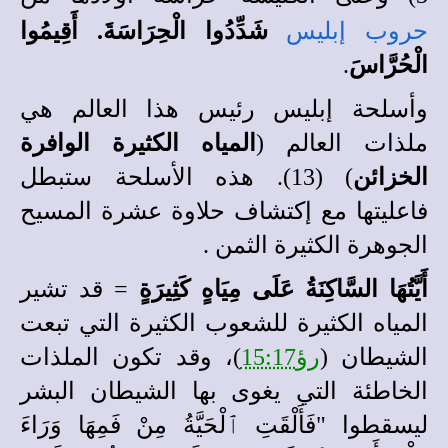
حروب إبليس
شَدِّدُوا الْحِرَاسَةَ. أَقِيمُوا
الْحُرَّاسَ
.
وأسلحة إبليس رئيس هذا العالم هي
ملذات العالم (
المياه الكثيرة الوافرة
الخزائن
) (13). هذه الأسلحة ستبطل
فاعليتها مع إكتشاف حلاوة عشرة المسيح
الجوهرة الكثيرة الثمن .
أَيَّتُهَا السَّاكِنَةُ عَلَى مِيَاهٍ كَثِيرَةٍ
= قد تشير
المياه الكثيرة للشعوب الكثيرة التي تبعت
الشيطان (
رؤ15:17
)، وقد تكون الملذات
الخاطئة التي يغوى بها الشيطان البشر
ليسقطوا "فَأَلْقَتِ ٱلْحَيَّةُ مِنْ فَمِهَا وَرَاءَ