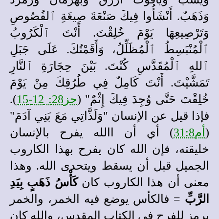
وَذَهَبٌ. أَنْشَأُوا فِيكَ صَنْعَةَ صِيغَةِ ٱلفُصُوصِ
وَتَرْصِيعِهَا يَوْمَ خُلِقْتَ. أَنْتَ ٱلْكَرُوبُ
ٱلْمُنْبَسِطُ ٱلْمُظَلِّلُ، وَأَقَمْتُكَ. عَلَى جَبَلِ
ٱللهِ ٱلْمُقَدَّسِ كُنْتَ. بَيْنَ حِجَارَةِ ٱلنَّارِ
تَمَشَّيْتَ. أَنْتَ كَامِلٌ فِي طُرُقِكَ مِنْ يَوْمَ
خُلِقْتَ حَتَّى وُجِدَ فِيكَ إِثْمٌ" (
حز28: 12-15
).
فإذا قيل عن الإنسان "وَلَذَّاتِي مَعَ بَنِي آدَمَ"
(
أم31:8
) أي أن االله يفرح بالإنسان
خليقته، فإن الله كان يفرح بهذا الكاروب
الجميل قبل أن يسقط ويتحدى الله. وهذا
معنى أن هذا الكاروب كان
كَأْسُ ذَهَبٍ بِيَدِ
الرَّبِّ
= فالكأس يوضع فيه الخمر، والخمر
يرمز للفرح في الكتاب المقدس، والله كان