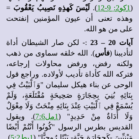
(
1كو2: 9-12
).
لَيْسَ كَهذِهِ نَصِيبُ يَعْقُوبَ
=
وهذه تعنى أن عيون المؤمنين إنفتحت
على من هو الله.
آيات 20 – 23
:- لكن صار الشيطان أداة
لتأديبنا (
فأس
). الله خلقه سماوى من ذهب
ولكنه رفض، ورفض محاولات إرجاعه،
فتركه الله كأداة تأديب لأولاده. وراجع قول
الوحى عن بناء هيكل سليمان "وَٱلْبَيْتُ فِي
بِنَائِهِ بُنِيَ بِحِجَارَةٍ صَحِيحَةٍ مُقْتَلَعَةٍ، وَلَمْ
يُسْمَعْ فِي ٱلْبَيْتِ عِنْدَ بِنَائِهِ مِنْحَتٌ وَلَا مِعْوَلٌ
وَلَا أَدَاةٌ مِنْ حَدِيدٍ" (
1مل7:6
). ويقول
القديس بطرس الرسول "كُونُوا أَنْتُمْ أَيْضًا
مَبْنِيِّينَ -كَحِجَارَةٍ حَيَّةٍ- بَيْتًا رُوحِيًّا" (
1بط5:2
).