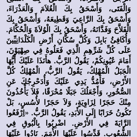
وَالْفَتَى، وَأَسْحَقُ بِكَ الْغُلاَمَ وَالْعَذْرَاءَ،
وَأَسْحَقُ بِكَ الرَّاعِيَ وَقَطِيعَهُ، وَأَسْحَقُ بِكَ
الْفَلاَّحَ وَفَدَّانَهُ، وَأَسْحَقُ بِكَ الْوُلاَةَ وَالْحُكَّامَ.
وَأُكَافِئُ بَابِلَ وَكُلَّ سُكَّانِ أَرْضِ الْكَلْدَانِيِّينَ
عَلَى كُلِّ شَرِّهِمِ الَّذِي فَعَلُوهُ فِي صِهْيَوْنَ،
أَمَامَ عُيُونِكُمْ، يَقُولُ الرَّبُّ. هأَنَذَا عَلَيْكَ أَيُّهَا
الْجَبَلُ الْمُهْلِكُ، يَقُولُ الرَّبُّ، الْمُهْلِكُ كُلَّ
الأَرْضِ، فَأَمُدُّ يَدِي عَلَيْكَ وَأُدَحْرِجُكَ عَنِ
الصُّخُورِ، وَأَجْعَلُكَ جَبَلًا مُحْرَقًا، فَلاَ يَأْخُذُونَ
مِنْكَ حَجَرًا لِزَاوِيَةٍ، وَلاَ حَجَرًا لأُسُسٍ، بَلْ
تَكُونُ خَرَابًا إِلَى الأَبَدِ، يَقُولُ الرَّبُّ. «اِرْفَعُوا
الرَّايَةَ فِي الأَرْضِ. اضْرِبُوا بِالْبُوقِ فِي
الشُّعُوبِ. قَدِّسُوا عَلَيْهَا الأُمَمَ. نَادُوا عَلَيْهَا