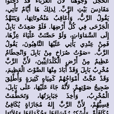
الْخَجَلُ وُجُوهَنَا لأَنَّ الْغُرَبَاءَ قَدْ دَخَلُوا
مَقَادِسَ بَيْتِ الرَّبِّ. لِذلِكَ هَا أَيَّامٌ تَأْتِي،
يَقُولُ الرَّبُّ، وَأُعَاقِبُ مَنْحُوتَاتِهَا، وَيَتَنَهَّدُ
الْجَرْحَى فِي كُلِّ أَرْضِهَا. فَلَوْ صَعِدَتْ بَابِلُ
إِلَى السَّمَاوَاتِ، وَلَوْ حَصَّنَتْ عَلْيَاءَ عِزِّهَا،
فَمِنْ عِنْدِي يَأْتِي عَلَيْهَا النَّاهِبُونَ، يَقُولُ
الرَّبُّ. «صَوْتُ صُرَاخٍ مِنْ بَابِلَ وَانْحِطَامٌ
عَظِيمٌ مِنْ أَرْضِ الْكَلْدَانِيِّينَ، لأَنَّ الرَّبَّ
مُخْرِبٌ بَابِلَ وَقَدْ أَبَادَ مِنْهَا الصَّوْتَ الْعَظِيمَ،
وَقَدْ عَجَّتْ أَمْوَاجُهُمْ كَمِيَاهٍ كَثِيرَةٍ وَأُطْلِقَ
ضَجِيجُ صَوْتِهِمْ. لأَنَّهُ جَاءَ عَلَيْهَا، عَلَى بَابِلَ،
الْمُخْرِبُ، وَأُخِذَ جَبَابِرَتُهَا، وَتَحَطَّمَتْ
قِسِيُّهُمْ، لأَنَّ الرَّبَّ إِلهُ مُجَازَاةٍ يُكَافِئُ
مُكَافَأَةً. وَأُسْكِرُ رُؤَسَاءَهَا وَحُكَمَاءَهَا وَوُلاَتَهَا