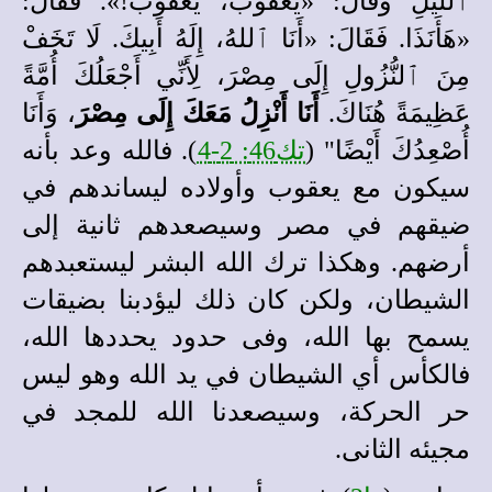
ٱللَّيْلِ وَقَالَ: «يَعْقُوبُ، يَعْقُوبُ!». فَقَالَ:
«هَأَنَذَا. فَقَالَ: «أَنَا ٱللهُ، إِلَهُ أَبِيكَ. لَا تَخَفْ
مِنَ ٱلنُّزُولِ إِلَى مِصْرَ، لِأَنِّي أَجْعَلُكَ أُمَّةً
عَظِيمَةً هُنَاكَ.
أَنَا أَنْزِلُ مَعَكَ إِلَى مِصْرَ
، وَأَنَا
أُصْعِدُكَ أَيْضًا" (
تك46: 2-4
). فالله وعد بأنه
سيكون مع يعقوب وأولاده ليساندهم في
ضيقهم في مصر وسيصعدهم ثانية إلى
أرضهم. وهكذا ترك الله البشر ليستعبدهم
الشيطان، ولكن كان ذلك ليؤدبنا بضيقات
يسمح بها الله، وفى حدود يحددها الله،
فالكأس أي الشيطان في يد الله وهو ليس
حر الحركة، وسيصعدنا الله للمجد في
مجيئه الثانى.