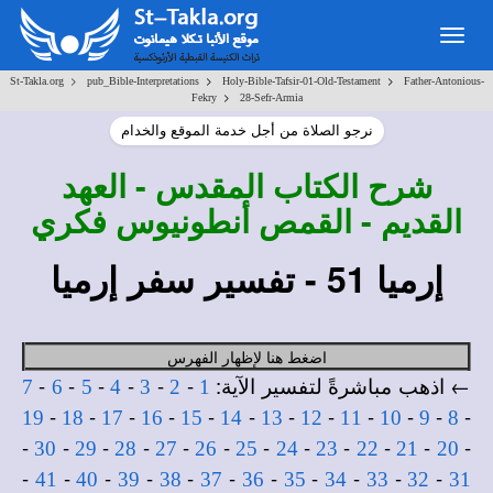
Togg
navig
>
>
>
St-Takla.org
pub_Bible-Interpretations
Holy-Bible-Tafsir-01-Old-Testament
Father-Antonious-
>
Fekry
28-Sefr-Armia
نرجو الصلاة من أجل خدمة الموقع والخدام
شرح
الكتاب المقدس - العهد
القديم - القمص أنطونيوس فكري
إرميا 51 - تفسير سفر إرميا
اضغط هنا لإظهار الفهرس
← اذهب مباشرةً لتفسير الآية:
-
-
-
-
-
-
7
6
5
4
3
2
1
-
-
-
-
-
-
-
-
-
-
-
-
19
18
17
16
15
14
13
12
11
10
9
8
-
-
-
-
-
-
-
-
-
-
-
-
30
29
28
27
26
25
24
23
22
21
20
-
-
-
-
-
-
-
-
-
-
-
41
40
39
38
37
36
35
34
33
32
31