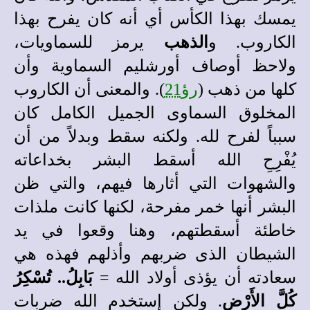
يمسك بهذا الكأس أي أنه كان يفرح بهذا
الكاروب. و
الذهب
يرمز للسماويات،
ولاحظ أوصاف أورشليم السماوية وأن
كلها من ذهب (
رؤ21
). والمعنى أن الكاروب
المخلوق السماوى الجميل الكامل كان
سبباً لفرح لله. ولكنه سقط وبدلاً من أن
يُفْرِحِ الله أسقط البشر بخداعاته
والشهوات التي أثارها فيهم، والتي ظن
البشر أنها خمر مفرحة، لكنها كانت ملذات
خاطئة أسقطتهم، وهنا وقعوا في يد
الشيطان الذى ضربهم وأذلهم فهذه هي
سعادته أن يؤذى أولاد الله =
بَابِلُ.. تُسْكِرُ
كُلَّ الأَرْضِ
. ولكن إستخدم الله ضربات