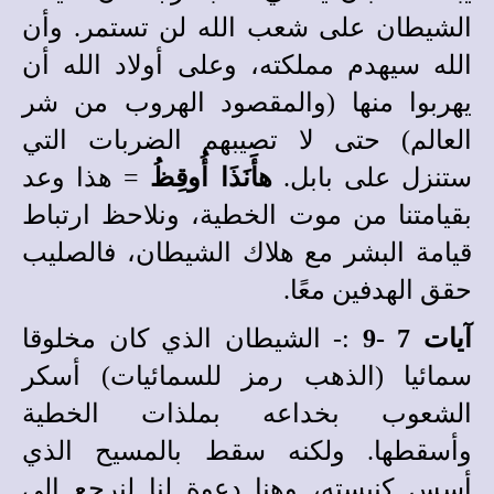
الشيطان على شعب الله لن تستمر. وأن
الله سيهدم مملكته، وعلى أولاد الله أن
يهربوا منها (والمقصود الهروب من شر
العالم) حتى لا تصيبهم الضربات التي
ستنزل على بابل.
هأَنَذَا أُوقِظُ
= هذا وعد
بقيامتنا من موت الخطية، ونلاحظ ارتباط
قيامة البشر مع هلاك الشيطان، فالصليب
حقق الهدفين معًا.
آيات 7 -9
:- الشيطان الذي كان مخلوقا
سمائيا (الذهب رمز للسمائيات) أسكر
الشعوب بخداعه بملذات الخطية
وأسقطها. ولكنه سقط بالمسيح الذي
أسس كنيسته، وهنا دعوة لنا لنرجع إلي