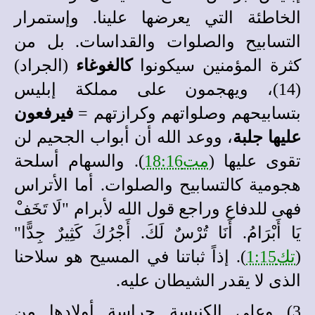
الخاطئة التي يعرضها علينا. وإستمرار
التسابيح والصلوات والقداسات. بل من
كثرة المؤمنين سيكونوا
كالغوغاء
(الجراد)
(14)، ويهجمون على مملكة إبليس
بتسابيحهم وصلواتهم وكرازتهم =
فيرفعون
عليها جلبة
، ووعد الله أن أبواب الجحيم لن
تقوى عليها (
مت18:16
). والسهام أسلحة
هجومية كالتسابيح والصلوات. أما الأتراس
فهى للدفاع وراجع قول الله لأبرام "لَا تَخَفْ
يَا أَبْرَامُ. أَنَا تُرْسٌ لَكَ. أَجْرُكَ كَثِيرٌ جِدًّا"
(
تك1:15
). إذاً ثباتنا في المسيح هو سلاحنا
الذى لا يقدر الشيطان عليه.
3) وعلى الكنيسة حراسة أولادها من