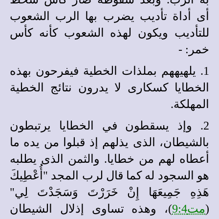
أى أداة تأديب يضرب بها الرب الشعوب
للتأديب ويكون لهذه الشعوب كأنه كأس
خمر: -
1. يلهيههم بملذات الخطية فيفرحون بهذه
الخطايا كسكارى لا يدرون نتائج الخطية
المهلكة.
2. وإذ يسقطون في الخطايا يرتبطون
بالشيطان، الذى يذلهم إذ قبلوا من يده ما
أعطاه لهم من خطايا. والثمن الذى يطلبه
هو السجود له كما قال لرب المجد "أُعْطِيكَ
هَذِهِ جَمِيعَهَا إِنْ خَرَرْتَ وَسَجَدْتَ لِي"
(
مت9:4
)، وهذه تساوى إذلال الشيطان