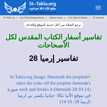
Togg
navig
>
>
>
>
St-Takla.org
pub_Bible-Interpretations
Tafaseer-index
1-Al-3ahd-Al-Kadim
28-Jeremiah
نرجو الصلاة من أجل خدمة الموقع والخدام
تفاسير أسفار الكتاب المقدس لكل
الأصحاحات
تفاسير إرميا 28