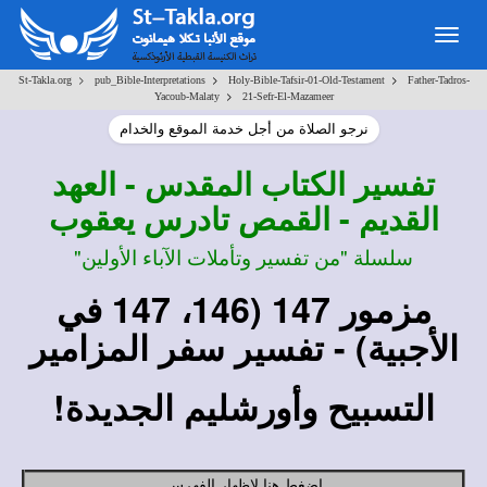
Togg
navig
>
>
>
St-Takla.org
pub_Bible-Interpretations
Holy-Bible-Tafsir-01-Old-Testament
Father-Tadros-
>
Yacoub-Malaty
21-Sefr-El-Mazameer
نرجو الصلاة من أجل خدمة الموقع والخدام
تفسير
الكتاب المقدس - العهد
القديم - القمص تادرس يعقوب
سلسلة "من تفسير وتأملات الآباء الأولين"
مزمور 147
(146، 147 في
الأجبية)
- تفسير سفر المزامير
التسبيح وأورشليم الجديدة!
اضغط هنا لإظهار الفهرس