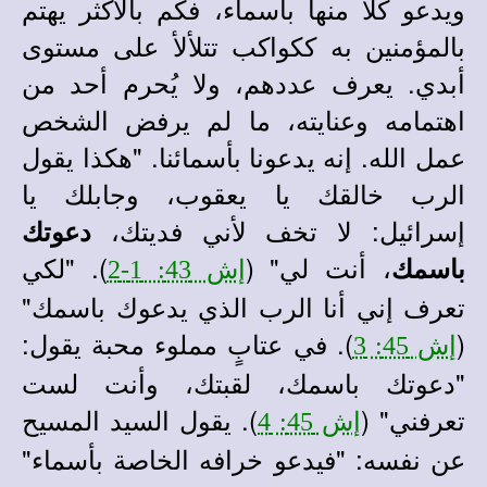
ويدعو كلًا منها بأسماء، فكم بالأكثر يهتم
بالمؤمنين به ككواكب تتلألأ على مستوى
أبدي. يعرف عددهم، ولا يُحرم أحد من
اهتمامه وعنايته، ما لم يرفض الشخص
عمل الله. إنه يدعونا بأسمائنا. "هكذا يقول
الرب خالقك يا يعقوب، وجابلك يا
إسرائيل: لا تخف لأني فديتك،
دعوتك
، أنت لي" (
). "لكي
باسمك
إش 43: 1-2
تعرف إني أنا الرب الذي يدعوك باسمك"
(
). في عتابٍ مملوء محبة يقول:
إش 45: 3
"دعوتك باسمك، لقبتك، وأنت لست
تعرفني" (
). يقول السيد المسيح
إش 45: 4
عن نفسه: "فيدعو خرافه الخاصة بأسماء"