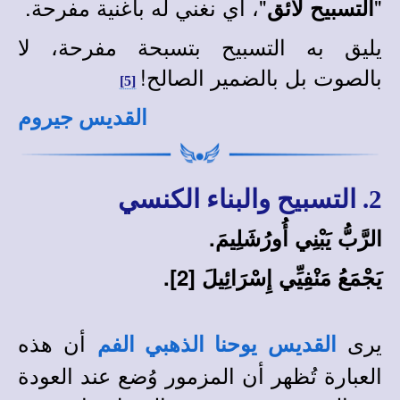
"
"، أي نغني له بأغنية مفرحة.
التسبيح لائق
يليق به التسبيح بتسبحة مفرحة، لا
بالصوت بل بالضمير الصالح!
[5]
القديس جيروم
2. التسبيح والبناء الكنسي
الرَّبُّ يَبْنِي أُورُشَلِيمَ.
يَجْمَعُ مَنْفِيِّي إِسْرَائِيلَ [2].
يرى
أن هذه
القديس يوحنا الذهبي الفم
العبارة تُظهر أن المزمور وُضع عند العودة