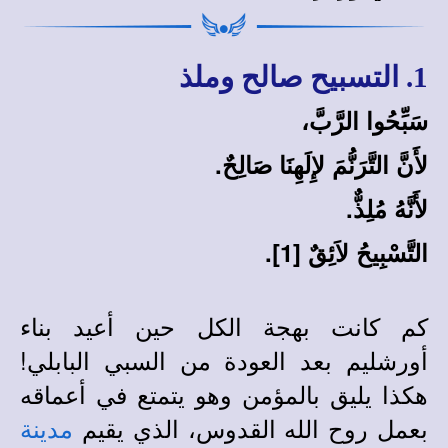
1. التسبيح صالح وملذ
سَبِّحُوا الرَّبَّ،
لأَنَّ التَّرَنُّمَ لإِلَهِنَا صَالِحٌ.
لأَنَّهُ مُلِذٌّ.
التَّسْبِيحُ لاَئِقٌ [1].
كم كانت بهجة الكل حين أعيد بناء
أورشليم بعد العودة من السبي البابلي!
هكذا يليق بالمؤمن وهو يتمتع في أعماقه
بعمل روح الله القدوس، الذي يقيم
مدينة