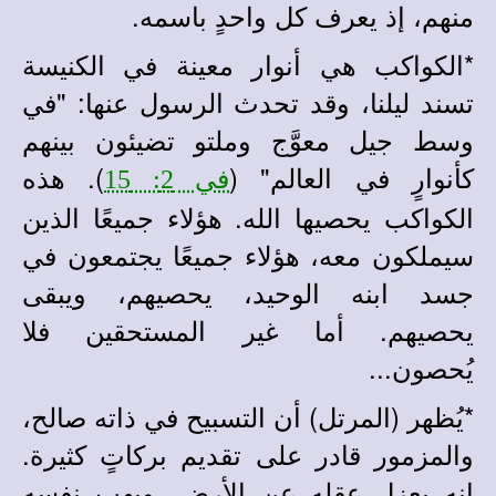
منهم، إذ يعرف كل واحدٍ باسمه.
*
الكواكب هي أنوار معينة في الكنيسة
تسند ليلنا، وقد تحدث الرسول عنها: "في
وسط جيل معوَّج وملتو تضيئون بينهم
كأنوارٍ في العالم" (
). هذه
في 2: 15
الكواكب يحصيها الله. هؤلاء جميعًا الذين
سيملكون معه، هؤلاء جميعًا يجتمعون في
جسد ابنه الوحيد، يحصيهم، ويبقى
يحصيهم. أما غير المستحقين فلا
يُحصون...
*
يُظهر (المرتل) أن التسبيح في ذاته صالح،
والمزمور قادر على تقديم بركاتٍ كثيرة.
إنه يعزل عقله عن الأرض، ويهب نفسه