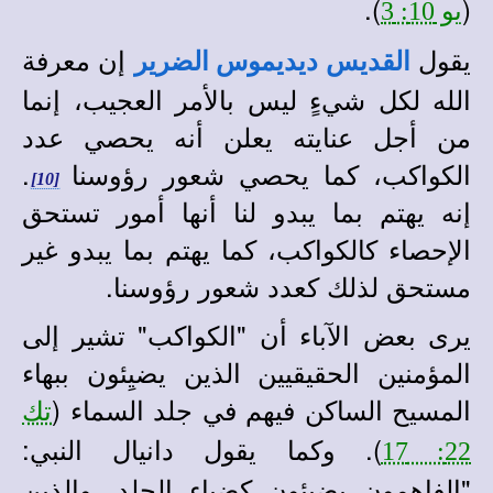
).
(
يو 10: 3
يقول
إن معرفة
القديس ديديموس الضرير
الله لكل شيءٍ ليس بالأمر العجيب، إنما
من أجل عنايته يعلن أنه يحصي عدد
الكواكب، كما يحصي شعور رؤوسنا
.
[10]
إنه يهتم بما يبدو لنا أنها أمور تستحق
الإحصاء كالكواكب، كما يهتم بما يبدو غير
مستحق لذلك كعدد شعور رؤوسنا.
يرى بعض الآباء أن "الكواكب" تشير إلى
المؤمنين الحقيقيين الذين يضيِئون ببهاء
المسيح الساكن فيهم في جلد السماء (
تك
). وكما يقول دانيال النبي:
22: 17
"الفاهمون يضيئون كضياء الجلد، والذين