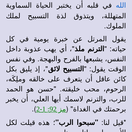
في قلبه أن يختبر الحياة السماوية
الله
المتهللة، ويتذوق لذة التسبيح لملك
الملوك.
يقول المرتل عن خبرة يومية في كل
حياته: "
"، أي يهب عذوبة داخل
الترنم ملذ
النفس، يشبعها بالفرح والبهجة. وفي نفس
الوقت يقول: "
"، إذ يليق بكل
التسبيح لائق
كائن عاقل أن يتعرف على خالقه وملِكَه،
الرحوم، محب خليقته. "حسن هو الحمد
للرب، والترنم لاسمك أيها العلي، أن يخبر
برحمتك في الغداة" (
).
مز 92: 1-2
*
قيل لنا:
؛ هذه قيلت لكل
"سبحوا الرب"
الأمم، وليس لنا وحدنا...