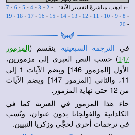
← اذهب مباشرةً لتفسير الآية:
-
-
-
-
-
-
7
6
5
4
3
2
1
-
-
-
-
-
-
-
-
-
-
-
-
19
18
17
16
15
14
13
12
11
10
9
8
-
20
في
ينقسم (
الترجمة السبعينية
المزمور
) حسب النص العبري إلى مزمورين،
147
الأول [المزمور 146] ويضم الآيات 1 إلى
11، والثاني [المزمور 147] ويضم الآيات
من 12 حتى نهاية المزمور.
جاء هذا المزمور في العبرية كما في
الكلدانية والفولجاتا بدون عنوان، ونُسب
في ترجمات أخرى لحجَّي وزكريا النبيين.