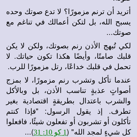
أتريد أن ترنم مزمورًا؟ لا تدع صوتك وحده
يسبح الله، بل لتكن أعمالك في تناغم مع
صوتك...
لكي تُبهج الأذن رنم بصوتك، ولكن لا يكن
قلبك صامتًا، وأيضًا هكذا تكون حياتك. لا
تحمل في قلبك خداعًا، رتل مزمورًا للرب.
عندما تأكل وتشرب رنم مزمورًا، لا بمزج
أصواتٍ عذبةٍ تناسب الأذن، بل وبالأكل
والشرب باعتدال بطريقةٍ اقتصادية بغير
تطرف. إذ يقول الرسول: "فإذا كنتم
تأكلون أو تشربون أو تفعلون شيئًا، فافعلوا
كل شيءٍ لمجد الله" (
)...
1 كو 10: 31