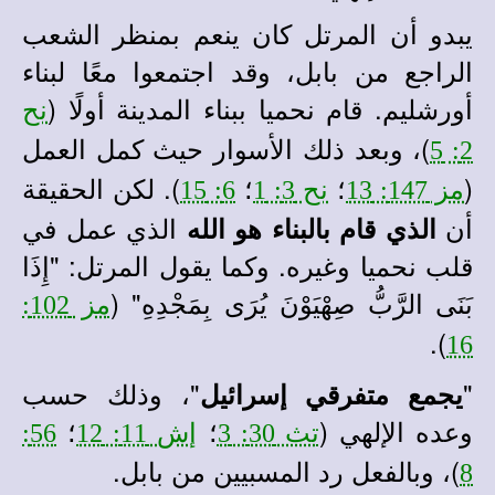
يبدو أن المرتل كان ينعم بمنظر الشعب
الراجع من بابل، وقد اجتمعوا معًا لبناء
أورشليم. قام نحميا ببناء المدينة أولًا (
نح
)، وبعد ذلك الأسوار حيث كمل العمل
2: 5
(
؛
؛
). لكن الحقيقة
مز 147: 13
نح 3: 1
6: 15
أن
الذي عمل في
الذي قام بالبناء هو الله
قلب نحميا وغيره. وكما يقول المرتل: "إِذَا
بَنَى الرَّبُّ صِهْيَوْنَ يُرَى بِمَجْدِهِ" (
مز 102:
).
16
"
"، وذلك حسب
يجمع متفرقي إسرائيل
وعده الإلهي (
؛
؛
تث 30: 3
إش 11: 12
56:
)، وبالفعل رد المسبيين من بابل.
8