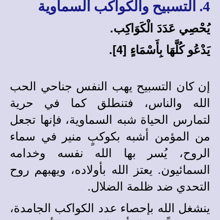
4. التسبيح والكواكب السماوية
يُحْصِي عَدَدَ الْكَوَاكِب.
يَدْعُو كُلَّهَا بِأَسْمَاءٍ [4].
إن كان التسبيح يهب النفس جناحي الحب
الله والناس، فتنطلق كما في حرية
لتمارس الحياة شبه السماوية، فإنها تجعل
من المؤمن أشبه بكوكبٍ منير في سماء
الروح، يُسر بها الله نفسه وخدامه
السمائيون. يعتز الله بأولاده، ويهبهم روح
التحدي ضد ظلمة الضلال.
ينشغل الله بإحصاء عدد الكواكب الجامدة،