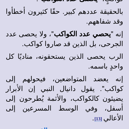
بالحقيقة عددهم كبير. حقًا كثيرون أخطأوا
وقد شفاههم.
إنه "
"، ولا يحصى عدد
يحصي عدد الكواكب
الجرحى، بل الذين قد صاروا كواكب.
الرب يحصى الذين يستحقونه، مناديًا كل
واحدٍ باسمه.
إنه يعضد المتواضعين، فيحولهم إلى
كواكب". يقول
دانيال النبي إن الأبرار
يضيئون كالكواكب، والأثمة يُطرحون إلى
أسفل، وفي الوسط المسرعين إلى
الأعالي
.
[13]