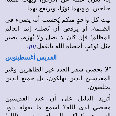
جناحين، ويهبهما نورًا، ويرتفع بهما.
ليت كل واحدٍ منكم يُحسب أنه يضيء في
الظلمة، أو يرفض أن يُضلله إثم العالم
المظلم؛ فإن كان لا يضل ولا يُهزم، يصير
مثل كوكبٍ أحصاه الله بالفعل
.
[11]
القديس أغسطينوس
*
لا يحصي سفر العدد غير الطاهرين وغير
المقدسين الذين يهلكون، بل جميع الذين
يخلصون.
أتريد الدليل على أن عدد القديسين
محصي لدى الله؟ اسمع ما يقوله داود
النبي عن كواكب السماء: "يحصي (الله)