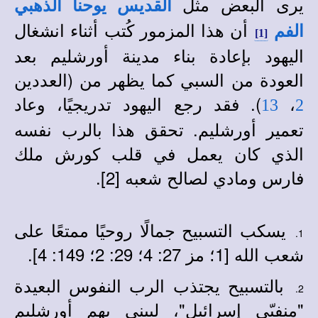
يرى البعض مثل
القديس يوحنا الذهبي
أن هذا المزمور كُتب أثناء انشغال
الفم
[1]
اليهود بإعادة بناء مدينة أورشليم بعد
العودة من السبي كما يظهر من (العددين
،
). فقد رجع اليهود تدريجيًا، وعاد
13
2
تعمير أورشليم. تحقق هذا بالرب نفسه
الذي كان يعمل في قلب كورش ملك
فارس ومادي لصالح شعبه [2].
يسكب التسبيح جمالًا روحيًا ممتعًا على
1.
شعب الله [1؛ مز 27: 4؛ 29: 2؛ 149: 4].
بالتسبيح يجتذب الرب النفوس البعيدة
2.
"منفيّي إسرائيل"، ليبني بهم أورشليم