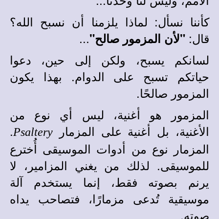
كأننا نسأل: لماذا يلزمنا أن نسبح الله؟
قال:
...
"لأن المزمور صالح"
لسانكم يسبح، ولكن إلى حين، دعوا
حياتكم تسبح على الدوام. بهذا يكون
المزمور صالحًا.
المزمور هو أغنية، ليس أي نوع من
الأغنية، بل أغنية على المزمار
.
Psaltery
المزمار نوع من أدوات الموسيقى أُخترع
للموسيقى. لذلك من يغني المزامير، لا
يرنم بصوته فقط، إنما يستخدم آلة
موسيقية تُدعى مزمارًا، فتصاحب يداه
صوته.