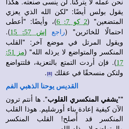
نحن عمله لا يتركنا. لن ينسى صنعته. هكذا
يقول بولس أيضًا: "لكن الله الذي يعزي
المتضعين" (
)، وأيضًا: "أعطى
2 كو 7: 6
احتمالًا للخائرين" (
).
راجع
إش 57: 15
ويقول المرتل في موضع آخر: "القلب
المنكسر والمتواضع لا يرذله الله" (
مز 51:
). فإن أردت التمتع بالتعزية، فلتتواضع
17
ولتكن منسحقًا في عقلك
.
[8]
القديس يوحنا الذهبي الفم
*
"
". ها أنتم ترون
يشفي المنكسري القلوب
الآن كيفية إعادة بناء أورشليم. هوذا القلب
المنكسر قد أُصلح! القلب المنكسر
والمتواضع لا يرذله الله.