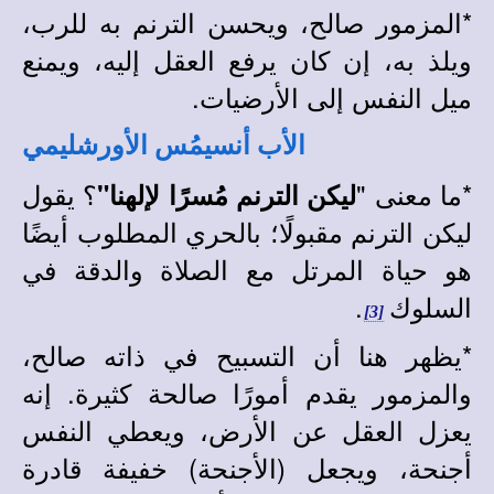
*
المزمور صالح، ويحسن الترنم به للرب،
ويلذ به، إن كان يرفع العقل إليه، ويمنع
ميل النفس إلى الأرضيات.
الأب أنسيمُس الأورشليمي
*
ما معنى "
؟ يقول
ليكن الترنم مُسرًا لإلهنا"
ليكن الترنم مقبولًا؛ بالحري المطلوب أيضًا
هو حياة المرتل مع الصلاة والدقة في
السلوك
.
[3]
*
يظهر هنا أن التسبيح في ذاته صالح،
والمزمور يقدم أمورًا صالحة كثيرة. إنه
يعزل العقل عن الأرض، ويعطي النفس
أجنحة، ويجعل (الأجنحة) خفيفة قادرة