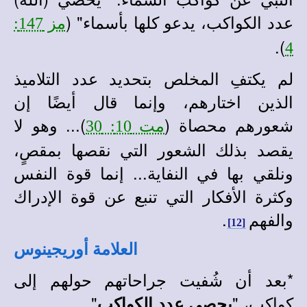
عدد الكواكب، يدعو كلها بأسماء" (
مز 147:
).
4
لم يكتفِ المخلص بتحديد عدد التلاميذ
الذين اختارهم، وإنما قال أيضًا إن
شعورهم محصاة (
)... وهو لا
مت 10: 30
يقصد بذلك الشعور التي نقصها بمقصٍ،
ونلقي بها في النفاية... إنما قوة النفس
وكثرة الأفكار التي تنبع عن قوة الإدراك
والفهم
.
[12]
العلامة أوريجينوس
*
بعد أن شُفيت جراحاتهم حولهم إلى
كواكبٍ، "
".
يحصى عدد الكواكب