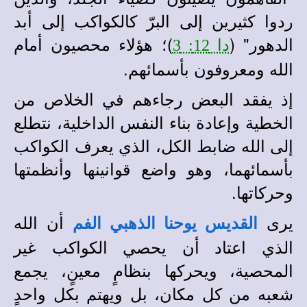
ردوا كثيرين إلى البرّ كالكواكب إلى أبد
الدهور" (
)؛ هؤلاء محصيون أمام
دا 12: 3
الله ومعروفون بأسمائهم.
إذ يفقد البعض رجاءهم في الخلاص من
الخطية وإعادة بناء النفس الداخلية، نتطلع
إلى الله ضابط الكل، الذي يعرف الكواكب
بأسمائهما، وهو واضع قوانينها وأنظمتها
وحركاتها.
يرى
أن الله
القديس يوحنا الذهبي الفم
الذي اعتاد أن يحصي الكواكب غير
المحصية، ويحركها بنظامٍ معينٍ، يجمع
شعبه من كل مكان، بل ويهتم بكل واحدٍ