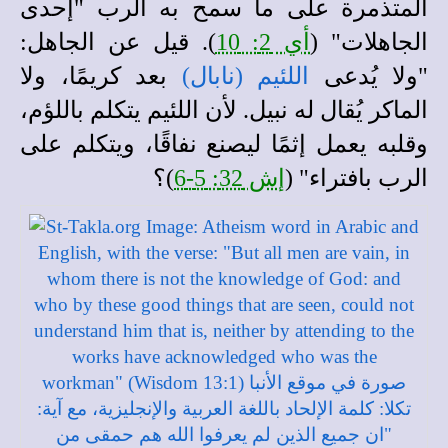
المتذمرة على ما سمح به الرب "إحدى
الجاهلات" (
أي 2: 10
). قيل عن الجاهل:
"ولا يُدعى
اللئيم (نابال)
بعد كريمًا، ولا
الماكر يُقال له نبيل. لأن اللئيم يتكلم باللؤم،
وقلبه يعمل إثمًا ليصنع نفاقًا، ويتكلم على
الرب بافتراء" (
إش 32: 5-6
)؟