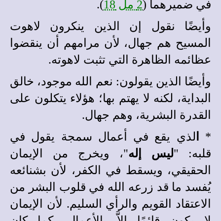
في ضميرهما (
2 مل 18
).
وأيضًا نقول إن الذين ينكرون لاهوت
المسيح هم جهال، لأن مرامهم أن ينقضوا
عظائمه الظاهرة التي تثبت لاهوته.
وأيضًا الذين يقولون: نعم الله موجود، خالق
البداية، لكنه لا يهتم بها؛ هؤلاء يتكلون على
القدرة البشرية، وهم جهال.
*
ا
لذي يقع في أعمال سمجة يقول في
قلبه: "
ليس إله
"، ويخرج من الإيمان
الحقيقي، ويسقط في الكفر، لأن بشنائعه
يُفسد ما قد زرعه الله في قلوب البشر من
الاعتقاد القويم والرأي السليم. لأن الإيمان
لا يكون قائمًا إلاَّ بالأعمال، كما كان