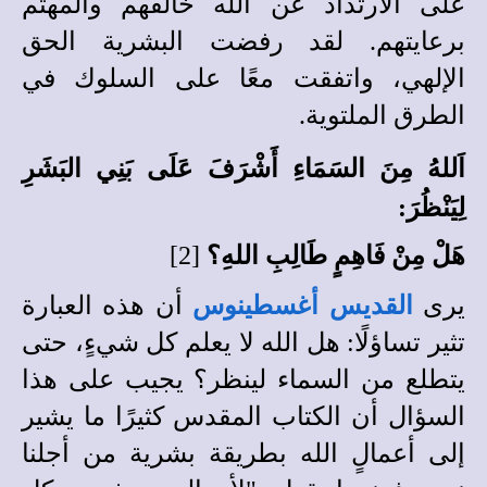
على الارتداد عن الله خالقهم والمهتم
برعايتهم. لقد رفضت البشرية الحق
الإلهي، واتفقت معًا على السلوك في
الطرق الملتوية.
اَللهُ مِنَ السَمَاءِ أَشْرَفَ عَلَى بَنِي البَشَرِ
لِيَنْظُرَ:
هَلْ مِنْ فَاهِمٍ طَالِبِ اللهِ؟
[2]
يرى
القديس أغسطينوس
أن هذه العبارة
تثير تساؤلًا: هل الله لا يعلم كل شيءٍ، حتى
يتطلع من السماء لينظر؟ يجيب على هذا
السؤال أن الكتاب المقدس كثيرًا ما يشير
إلى أعمالٍ الله بطريقة بشرية من أجلنا