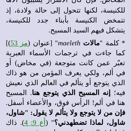
للكنيسة، لكنها تتحول إلى حالة ولادة
،
إذ
تتمخض الكنيسة بأبناء جدد للكنيسة،
يتشكل فيهم السيد المسيح.
*
كلمة "
مالات
maeleth
" [عنوان (
مز 53
)]
كما جاءت في ترجمات الأسماء العبرية
تعبّر عمن كانت متوجعة (في مخاض) أو
في ألم، ولكي يعرف المؤمن من هو ذاك
الذي يتوجع أو يتألم في العالم الذي نعيش
فيه؛
إنه المسيح الذي يتوجع هنا
. المسيح
هنا في ألم! الرأس فوق، والأعضاء أسفل.
فإن من لا يتوجع ولا يتألم لا يقول: "شاول،
شاول، لماذا تضطهدني؟
" (
أع 9: 4
). ذاك