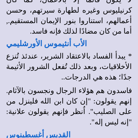
كرنيليوس وغيره لطهارة سيرتهم، وحسن
أعمالهم، استناروا بنور الإيمان المستقيم.,
أما من كان مضادًا لذلك فإنه فاسد.
الأب أنثيموس الأورشليمي
*
يبدأ الفساد بالاعتقاد الشرير، عندئذ تُنزع
الأخلاقيات، وبعد ذلك تُفعل الشرور الأثيمة
جدًا؛ هذه هي الدرجات..
فاسدون هم هؤلاء الرجال ونجسون بالآثام.
إنهم يقولون: "إن كان ابن الله فلينزل من
على الصليب". اُنظر فإنهم يقولون علانية:
"إنه ليس إله".
القديس أغسطينوس