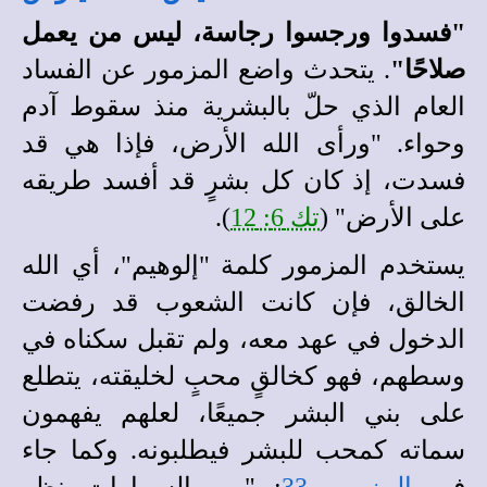
"فسدوا ورجسوا رجاسة، ليس من يعمل
صلاحًا"
. يتحدث واضع المزمور عن الفساد
العام الذي حلّ بالبشرية منذ سقوط آدم
وحواء. "ورأى الله الأرض، فإذا هي قد
فسدت، إذ كان كل بشرٍ قد أفسد طريقه
على الأرض" (
تك 6: 12
).
يستخدم المزمور كلمة "إلوهيم"، أي الله
الخالق، فإن كانت الشعوب قد رفضت
الدخول في عهد معه، ولم تقبل سكناه في
وسطهم، فهو كخالقٍ محبٍ لخليقته، يتطلع
على بني البشر جميعًا، لعلهم يفهمون
سماته كمحب للبشر فيطلبونه. وكما جاء