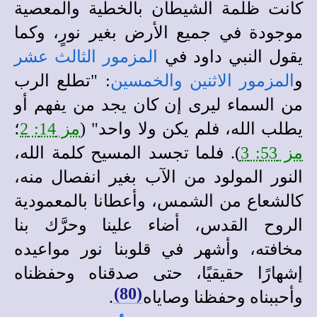
كانت ظلمة الشيطان بالخطية والمعصية
موجودة في جميع الأرض بغير نورٍ، وكما
يقول النبي داود في
المزمور الثالث عشر
و
المزمور الاثنين والخمسين
: "تطلع الرب
من السماء ليرى إن كان يجد من يفهم أو
يطلب الله، فلم يكن ولا واحد" (
مز 14: 2
؛
مز 53: 3
). فلما تجسد المسيح كلمة الله،
النور المولود من الآب بغير انفصال منه،
كالشعاع من الشمس، وأعطانا بالمعمودية
الروح القدس، أضاء علينا وحرَّك بنا
مخافته، وأشهر في قلوبنا نور مواعيده
إشهارًا حقيقيًا، حتى صدقناه وحفظناه
(80)
وأحببناه وحفظنا وصاياه
.