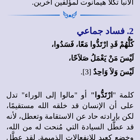
الأنبا تكلا هيمانوت
لمؤلفين آخرين
.
2. فساد جماعي
كُلُّهُمْ قَدِ ارْتَدُّوا مَعًا، فَسَدُوا،
لَيْسَ مَنْ يَعْمَلُ صَلاَحًا،
لَيْسَ وَلاَ وَاحِدٌ
[3].
كلمة "
ارْتَدُّوا"
أو "مالوا إلى الوراء" تدل
على أن الإنسان قد خلقه الله مستقيمًا،
لكن بإرادته حاد عن الاستقامة وتعطل، لأنه
قد عطَّل السيادة التي مُنحت له من الله،
وخضع كعبدٍ للانفعالات الذميمة. لقد عطَّل