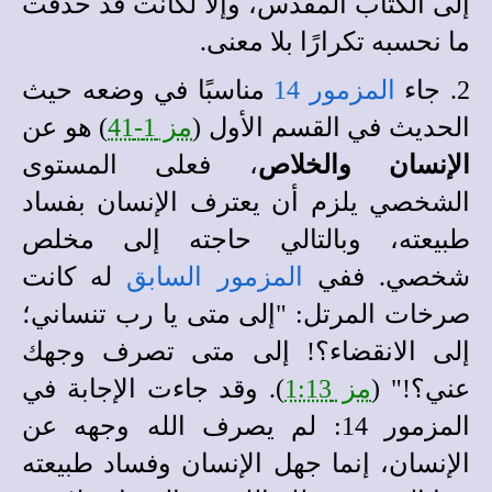
إلى الكتاب المقدس، وإلاَّ لكانت قد حذفت
ما نحسبه تكرارًا بلا معنى.
2. جاء
المزمور 14
مناسبًا في وضعه حيث
الحديث في القسم الأول (
مز 1-41
) هو عن
الإنسان والخلاص
، فعلى المستوى
الشخصي يلزم أن يعترف الإنسان بفساد
طبيعته، وبالتالي حاجته إلى مخلص
شخصي. ففي
المزمور السابق
له كانت
صرخات المرتل: "إلى متى يا رب تنساني؛
إلى الانقضاء؟! إلى متى تصرف وجهك
عني؟!" (
مز 1:13
). وقد جاءت الإجابة في
المزمور 14: لم يصرف الله وجهه عن
الإنسان، إنما جهل الإنسان وفساد طبيعته