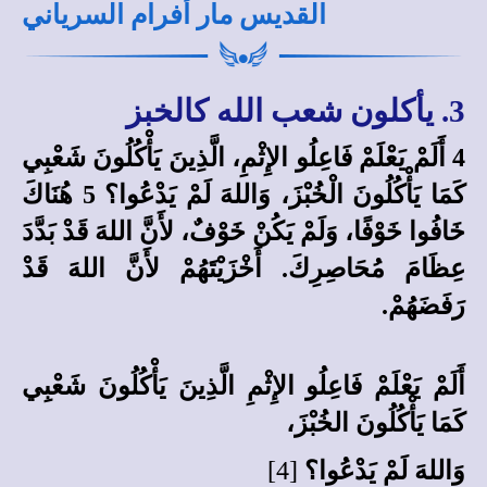
القديس مار أفرام السرياني
3. يأكلون شعب الله كالخبز
4 أَلَمْ يَعْلَمْ فَاعِلُو الإِثْمِ، الَّذِينَ يَأْكُلُونَ شَعْبِي
كَمَا يَأْكُلُونَ الْخُبْزَ، وَاللهَ لَمْ يَدْعُوا؟ 5 هُنَاكَ
خَافُوا خَوْفًا، وَلَمْ يَكُنْ خَوْفٌ، لأَنَّ اللهَ قَدْ بَدَّدَ
عِظَامَ مُحَاصِرِكَ. أَخْزَيْتَهُمْ لأَنَّ اللهَ قَدْ
رَفَضَهُمْ.
أَلَمْ يَعْلَمْ فَاعِلُو الإِثْمِ الَّذِينَ يَأْكُلُونَ شَعْبِي
كَمَا يَأْكُلُونَ الخُبْزَ،
وَاللهَ لَمْ يَدْعُوا؟
[4]