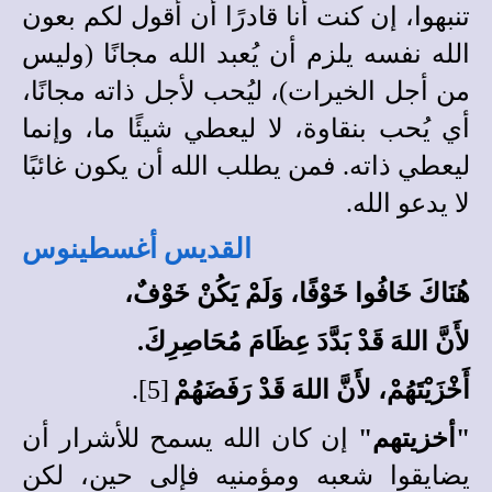
تنبهوا، إن كنت أنا قادرًا أن أقول لكم بعون
الله نفسه يلزم أن يُعبد الله مجانًا (وليس
من أجل الخيرات)، ليُحب لأجل ذاته مجانًا،
أي يُحب بنقاوة، لا ليعطي شيئًا ما، وإنما
ليعطي ذاته. فمن يطلب الله أن يكون غائبًا
لا يدعو الله.
القديس أغسطينوس
هُنَاكَ خَافُوا خَوْفًا، وَلَمْ يَكُنْ خَوْفٌ،
لأَنَّ اللهَ قَدْ بَدَّدَ عِظَامَ مُحَاصِرِكَ.
أَخْزَيْتَهُمْ، لأَنَّ اللهَ قَدْ رَفَضَهُمْ
[5].
"أخزيتهم"
إن كان الله يسمح للأشرار أن
يضايقوا شعبه ومؤمنيه فإلى حين، لكن