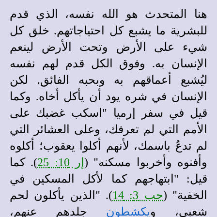
هنا المتحدث هو الله نفسه، الذي قدم
للبشرية ما يشبع كل احتياجاتهم. خلق كل
شيء على الأرض وتحت الأرض لينعم
الإنسان به. وفوق الكل قدم لهم نفسه
ليُشبع أعماقهم به وبحبه الفائق. لكن
الإنسان في شره يود أن يأكل أخاه. وكما
قيل في سفر إرميا "اسكب غضبك على
الأمم التي لم تعرفك، وعلى العشائر التي
لم تدعُ باسمك، لأنهم أكلوا يعقوب؛ أكلوه
وأفنوه وأخربوا مسكنه" (
إر 10: 25
). كما
قيل: "ابتهاجهم كما لأكل المسكين في
الخفية" (
حب 3: 14
). "الذين يأكلون لحم
شعبي، و
يكشطون
جلدهم عنهم،