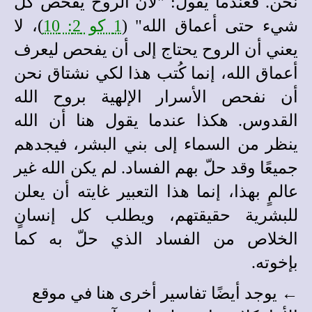
نحن. فعندما يقول: "لأن الروح يفحص كل
شيء حتى أعماق الله" (
1 كو 2: 10
)، لا
يعني أن الروح يحتاج إلى أن يفحص ليعرف
أعماق الله، إنما كُتب هذا لكي نشتاق نحن
أن نفحص الأسرار الإلهية بروح الله
القدوس. هكذا عندما يقول هنا أن الله
ينظر من السماء إلى بني البشر، فيجدهم
جميعًا وقد حلّ بهم الفساد. لم يكن الله غير
عالمٍ بهذا، إنما هذا التعبير غايته أن يعلن
للبشرية حقيقتهم، ويطلب كل إنسانٍ
الخلاص من الفساد الذي حلّ به كما
بإخوته.
← يوجد أيضًا
تفاسير أخرى
هنا في
موقع