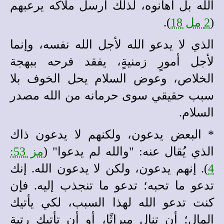
الله بل أهانوه، لذلك أرسل ملاكه يرعبهم
(
2 مل 18
).
الذي لا يدعو الله لأجل الله نفسه، وإنما
لأجل أمورٍ زمنيةٍ، يفقد فرحه ببهجة
الخلاص، وعوض السلام يحل الخوف بلا
سبب حقيقي سوى حرمانه من الله مصدر
السلام.
*
البعض يدعون، ولكنهم لا يدعون ذاك
الذي يُقال عنه: "والله لم يدعوا" (
مز 53:
4
). إنهم يدعون، ولكن لا يدعون الله. إنك
تدعو ما تحبه؛ تدعو ما تنجذب إليه. فإن
كنت تدعو الله لهذا السبب، لكي
يأتيك
المال؛ أن تنال ميراثًا، أو أن تأتيك رتبة