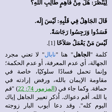
لِيَنْظُرَ: هَلْ مِنْ فَاهِمٍ طَالِبِ اللهِ؟
قَالَ الجَاهِلُ فِي قَلْبِهِ: لَيْسَ إِلَه.
فَسَدُوا وَرَجِسُوا رَجَاسَةً.
لَيْسَ مَنْ يَعْمَلُ صَلاَحًا
[1].
كلمة "
الجاهل
" هنا "
نابال
" لا تعني مجرد
الجهالة، أي عدم المعرفة، أو عدم الحكمة؛
وإنما تحمل فسادًا سلوكيًا، خاصة في
مقاومة الإيمان بالله، ورفض إرادته في
حماقة. وكما جاء في (
المزمور 74: 22
) "قم
يا الله. أقم دعواك. اُذكر تعيير الجاهل إياك
اليوم كله". وقد دعا أيوب البار زوجته