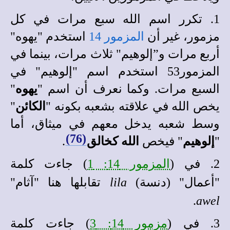
1. تكرر اسم الله سبع مرات في كل
مزمور، غير أن
المزمور 14
استخدم "يهوه"
أربع مرات و”إلوهيم" ثلاث مرات، بينما في
المزمور53 استخدم اسم "إلوهيم" في
السبع مرات. وكما نعرف أن اسم "
يهوه
"
يخص الله في علاقته بشعبه بكونه "
الكائن
"
وسط شعبه يدخل معهم في ميثاق، أما
(76)
"
إلوهيم
" فيخص
الله كخالق
.
2. في (
المزمور 14: 1
) جاءت كلمة
"أعمال" (دنسة)
lila
تقابلها هنا "آثام"
.
awel
3. في (
مزمور 14: 3
) جاءت كلمة