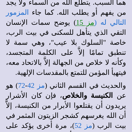
هما السبب. يتطلع الله من السماء ولا يجد
من يفهم أو يطلب الله. كما جاء
المزمور
التالي له (
مز 15
) يوضح سمات الإنسان
التقي الذي يتأهل للسكنى في بيت الرب،
خاصة "السلوك بلا عيب"، وهي سمة لا
تنطبق تمامًا إلاَّ على الكلمة المتجسد،
وكأنه لا خلاص من الجهالة إلاَّ بالاتحاد معه،
فيتهيأ المؤمن للتمتع بالمقدسات الإلهية.
والحديث في القسم الثاني (
مز 42
-
72
) هو
عن
الكنيسة والخلاص
، فإن كان الأشرار
يريدون أن يقتلعوا الأبرار من الكنيسة، إلاَّ
أن الله يغرسهم كشجر الزيتون المثمر في
بيت الرب (
مز 52
)، مرة أخرى يؤكد على