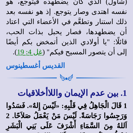
(شاول) الذي كان يضطهده فيتوجع، هو
نفسه اهتدى وصار يتوجع. إذ هو نفسه بعد
ذلك استنار وتطعَّم في الأعضاء التي اعتاد
أن يضطهدها، فصار يحبل بذات الحب،
قائلًا: "يا أولادي الذين أتمخض بكم أيضًا
إلى أن يتصور المسيح فيكم" (
غل 4: 19
).
القديس أغسطينوس
1. بين عدم الإيمان واللاأخلاقيات
1 قَالَ الْجَاهِلُ فِي قَلْبِهِ: «لَيْسَ إِلهٌ». فَسَدُوا
وَرَجِسُوا رَجَاسَةً. لَيْسَ مَنْ يَعْمَلُ صَلاَحًا. 2
اَللهُ مِنَ السَّمَاءِ أَشْرَفَ عَلَى بَنِي الْبَشَرِ