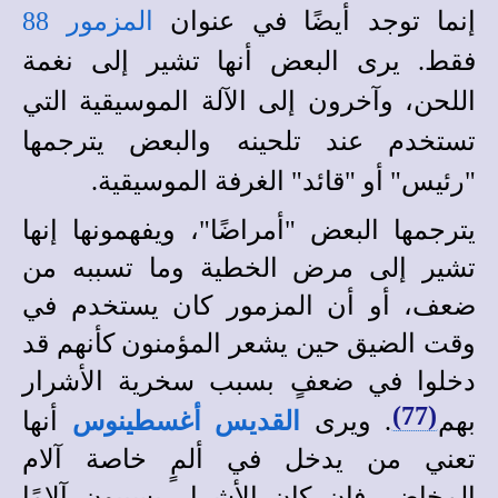
إنما توجد أيضًا في عنوان
المزمور 88
فقط. يرى البعض أنها تشير إلى نغمة
اللحن، وآخرون إلى الآلة الموسيقية التي
تستخدم عند تلحينه
والبعض يترجمها
"رئيس" أو "قائد" الغرفة الموسيقية.
يترجمها البعض "أمراضًا"، ويفهمونها إنها
تشير إلى مرض الخطية وما تسببه من
ضعف، أو أن المزمور كان يستخدم في
وقت الضيق حين يشعر المؤمنون كأنهم قد
دخلوا في ضعفٍ بسبب سخرية الأشرار
(77)
بهم
. ويرى
القديس أغسطينوس
أنها
تعني من يدخل في
ألمٍ خاصة آلام
المخاض. فإن كان الأشرار يسببون آلامًا