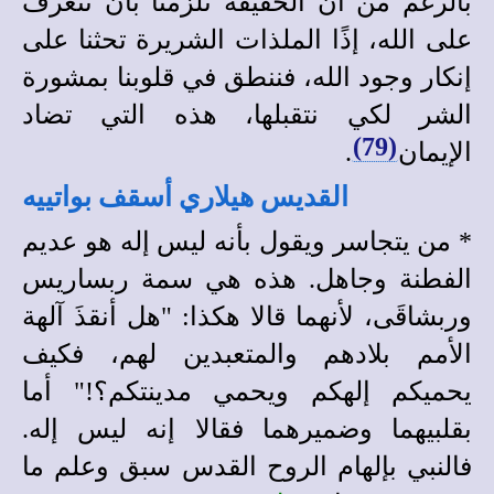
بالرغم من أن الحقيقة تُلزمنا بأن نتعرف
على الله، إذًا الملذات الشريرة تحثنا على
إنكار وجود الله، فننطق في قلوبنا بمشورة
الشر لكي نتقبلها، هذه التي تضاد
(79)
الإيمان
.
القديس هيلاري أسقف بواتييه
*
من يتجاسر ويقول بأنه ليس إله هو عديم
الفطنة وجاهل. هذه هي سمة ربساريس
وربشاقَى
،
لأنهما قالا هكذا: "هل أنقذَ آلهة
الأمم بلادهم والمتعبدين لهم، فكيف
يحميكم إلهكم ويحمي مدينتكم؟!" أما
بقلبيهما وضميرهما فقالا إنه ليس إله.
فالنبي بإلهام الروح القدس سبق وعلم ما