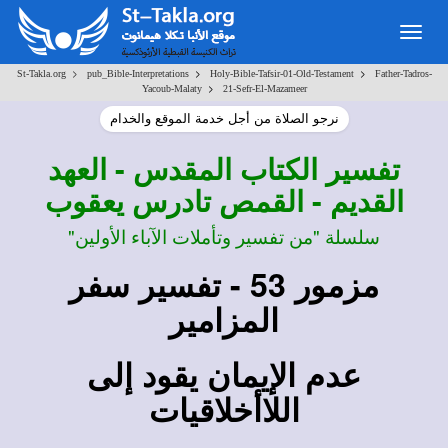
Togg
navig
>
>
>
St-Takla.org
pub_Bible-Interpretations
Holy-Bible-Tafsir-01-Old-Testament
Father-Tadros-
>
Yacoub-Malaty
21-Sefr-El-Mazameer
نرجو الصلاة من أجل خدمة الموقع والخدام
تفسير
الكتاب المقدس - العهد
القديم - القمص تادرس يعقوب
سلسلة "من تفسير وتأملات الآباء الأولين"
مزمور 53 - تفسير سفر
المزامير
عدم الإيمان يقود إلى
اللاأخلاقيات