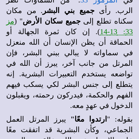
في
المزمور 33
: "من السماوات نظر
الرب. رأى
جميع بني البشر
. من مكان
سكناه تطلع إلى
جميع سكان الأرض
" (
مز
33: 13-14
). إن كان ثمرة الجهالة أو
الحماقة أن يظن الإنسان أن الله منعزل
في سماواته لا يبالي ببني البشر، فإن
المرتل من جانب آخر، يبرز أن الله في
تواضعه يستخدم التعبيرات البشرية
.
إنه
يتطلع إلى جنس البشر لكي يسكب فيهم
الفهم والحكمة، فيدركون رحمته، ويقبلون
الدخول في عهدٍ معه.
بقوله: "
ارتدوا معًا"
يبرز المرتل العمل
الجماعي، وكأن البشرية قد اتفقت معًا