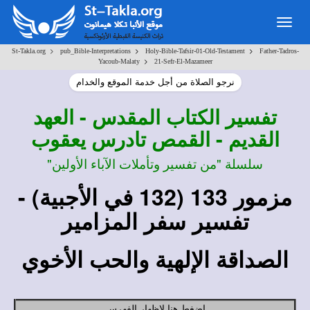
Togg
navig
>
>
>
St-Takla.org
pub_Bible-Interpretations
Holy-Bible-Tafsir-01-Old-Testament
Father-Tadros-
>
Yacoub-Malaty
21-Sefr-El-Mazameer
نرجو الصلاة من أجل خدمة الموقع والخدام
تفسير
الكتاب المقدس - العهد
القديم - القمص تادرس يعقوب
سلسلة "من تفسير وتأملات الآباء الأولين"
مزمور 133
(132 في الأجبية)
-
تفسير سفر المزامير
الصداقة الإلهية والحب الأخوي
اضغط هنا لإظهار الفهرس