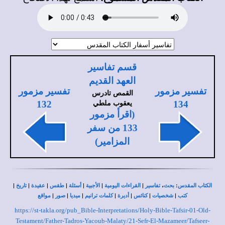
قسم تفاسير
العهد القديم
تفسير مزمور
تفسير مزمور
القمص تادرس
يعقوب ملطي
132
134
(اقرأ مزمور
133 من سفر
المزامير)
|
|
|
|
|
|
|
،
:
الكتاب المقدس
بحث
تفاسير
القراءات اليومية
الأجبية
أسئلة
طقس
عقيدة
تاريخ
|
|
|
|
|
|
|
كتب
شخصيات
كنائس
أديرة
كلمات ترانيم
ميديا
صور
مواقع
https://st-takla.org/pub_Bible-Interpretations/Holy-Bible-Tafsir-01-Old-
Testament/Father-Tadros-Yacoub-Malaty/21-Sefr-El-Mazameer/Tafseer-