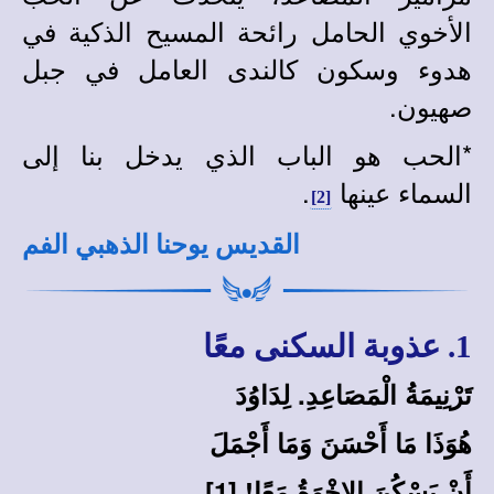
الأخوي الحامل رائحة المسيح الذكية في
هدوء وسكون كالندى العامل في جبل
صهيون.
*
الحب هو الباب الذي يدخل بنا إلى
السماء عينها
.
[2]
القديس يوحنا الذهبي الفم
1. عذوبة السكنى معًا
تَرْنِيمَةُ الْمَصَاعِدِ. لِدَاوُدَ
هُوَذَا مَا أَحْسَنَ وَمَا أَجْمَلَ
أَنْ يَسْكُنَ الإِخْوَةُ مَعًا! [1]