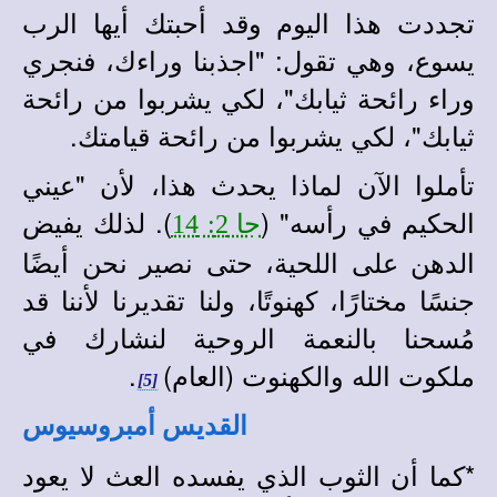
تجددت هذا اليوم وقد أحبتك أيها الرب
يسوع، وهي تقول: "اجذبنا وراءك، فنجري
وراء رائحة ثيابك"، لكي يشربوا من رائحة
ثيابك"، لكي يشربوا من رائحة قيامتك.
تأملوا الآن لماذا يحدث هذا، لأن "عيني
الحكيم في رأسه" (
). لذلك يفيض
جا 2: 14
الدهن على اللحية، حتى نصير نحن أيضًا
جنسًا مختارًا، كهنوتًا، ولنا تقديرنا لأننا قد
مُسحنا بالنعمة الروحية لنشارك في
ملكوت الله والكهنوت (العام)
.
[5]
القديس أمبروسيوس
*
كما أن الثوب الذي يفسده العث لا يعود