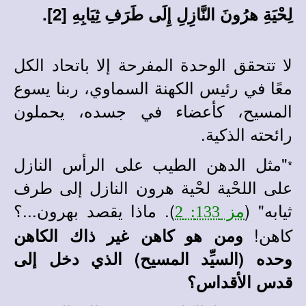
لِحْيَةِ هرُونَ النَّازِلِ إِلَى طَرَفِ ثِيَابِهِ [2].
لا تتحقق الوحدة المفرحة إلا باتحاد الكل
معًا في رئيس الكهنة السماوي، ربنا يسوع
المسيح، كأعضاء في جسده، يحملون
رائحته الذكية.
"مثل الدهن الطيب على الرأس النازل
*
على اللحْية لحْية هرون النازل إلى طرف
ثيابه" (
). ماذا
يقصد بهرون...؟
مز 133: 2
كاهن!
ومن هو كاهن غير ذاك الكاهن
وحده (السيِّد المسيح) الذي دخل إلى
قدس الأقداس؟