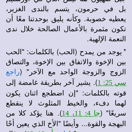
بل في حرمون، يتسم بالندى الغزير،
يعطيه خصوبة. وكأنه يليق بوحدتنا معًا أن
تكون مثمرة بالأعمال الصالحة خلال ندى
النعمة الإلهية.
*
يوجد من يمدح (الحب) بالكلمات: "الحب
بين الإخوة والاتفاق بين الإخوة، والتصاق
الزوج والزوجة الواحد مع الآخر" (
راجع
). يشير آخر بطريقة غامضة إلى
سي 25: 1
قوته بالكلمات: "إن اضطجع اثنان يكون
لهما دفء، والخيط المثلوث لا ينقطع
سريعًا" (
). هنا يؤكد كلا من
جا 4: 11، 14
البهجة والقوة... وأيضًا "الأخ الذي يعين أخًا