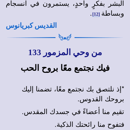
البشر بفكرٍ واحدٍ، يستمرون في انسجام
وبساطة
.
[12]
القديس كبريانوس
من وحي المزمور 133
فيك نجتمع معًا بروح الحب
*
إذ نلتصق بك نجتمع معًا، تضمنا إليك
بروحك القدوس.
تقيم منا أعضاءً في جسدك المقدس.
فتفوح منا رائحتك الذكية.