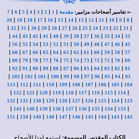
|
|
|
|
|
|
|
← تفاسير أصحاحات مزامير:
مقدمة
1
2
3
4
5
6
7
|
|
|
|
|
|
|
|
|
|
|
|
|
20
19
18
17
16
15
14
13
12
11
10
9
8
|
|
|
|
|
|
|
|
|
|
|
|
|
32
31
30
29
28
27
26
25
24
23
22
21
|
|
|
|
|
|
|
|
|
|
|
|
44
43
42
41
40
39
38
37
36
35
34
33
|
|
|
|
|
|
|
|
|
|
|
|
56
55
54
53
52
51
50
49
48
47
46
45
|
|
|
|
|
|
|
|
|
|
|
|
68
67
66
65
64
63
62
61
60
59
58
57
|
|
|
|
|
|
|
|
|
|
|
|
80
79
78
77
76
75
74
73
72
71
70
69
|
|
|
|
|
|
|
|
|
|
|
|
92
91
90
89
88
87
86
85
84
83
82
81
|
|
|
|
|
|
|
|
|
|
|
103
102
101
100
99
98
97
96
95
94
93
|
|
|
|
|
|
|
|
|
113
112
111
110
109
108
107
106
105
104
|
|
|
|
|
|
|
|
|
|
122
121
120
119
118
117
116
115
114
|
|
|
|
|
|
|
|
|
132
131
130
129
128
127
126
125
124
123
|
|
|
|
|
|
|
|
|
|
141
140
139
138
137
136
135
134
133
|
|
|
|
|
|
|
|
|
151
150
149
148
147
146
145
144
143
142
الكتاب المقدس المسموع:
استمع لهذا الأصحاح