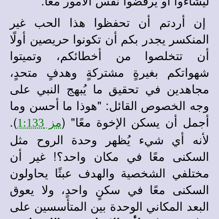
ليشاءوا أو يرفضوا نفس الأمور معًا.
إن أردتم أن تحفظوا هذا الحب غير
المنكسر يجدر بكم أن تكونوا حريصين أولًا
أن تتخلصوا من أخطائكم، وتميتوا
شهواتكم بغيرةٍ مشتركةٍ وهدفٍ متحدٍ،
مجاهدين في تحقيق ما يُبهج النبي على
وجه الخصوص القائل: "هوذا ما أحسن وما
أجمل أن يسكن الإخوة معًا" (
).
مز 1:133
لأنه أي شيء يُظهر وحدة الروح مثل
السكنى معًا في مكان واحد؟! غير أن
مختلفي الشخصية والهدف عبثًا يحاولون
السكنى معًا في سكنٍ واحدٍ، ولا يعوق
البعد المكاني الوحدة بين المتأسسين على