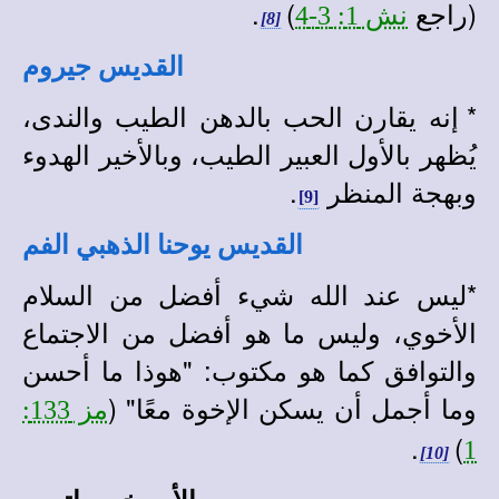
(راجع
)
.
نش 1: 3-4
[8]
القديس جيروم
*
إنه يقارن الحب بالدهن الطيب والندى،
يُظهر بالأول العبير الطيب، وبالأخير الهدوء
وبهجة المنظر
.
[9]
القديس يوحنا الذهبي الفم
*
ليس عند الله شيء أفضل من السلام
الأخوي، وليس ما هو أفضل من الاجتماع
والتوافق كما هو مكتوب: "هوذا ما أحسن
وما أجمل أن يسكن الإخوة معًا" (
مز 133:
.
)
1
[10]
الأب خروماتيس