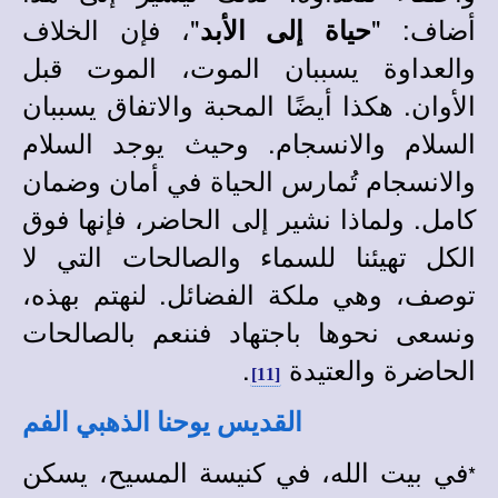
أضاف: "
"، فإن الخلاف
حياة إلى الأبد
والعداوة يسببان الموت، الموت قبل
الأوان. هكذا أيضًا المحبة والاتفاق يسببان
السلام والانسجام. وحيث يوجد السلام
والانسجام تُمارس الحياة في أمان وضمان
كامل. ولماذا نشير إلى الحاضر، فإنها فوق
الكل تهيئنا للسماء والصالحات التي لا
توصف، وهي ملكة الفضائل. لنهتم بهذه،
ونسعى نحوها باجتهاد فننعم بالصالحات
الحاضرة والعتيدة
.
[11]
القديس يوحنا الذهبي الفم
في بيت الله، في كنيسة المسيح، يسكن
*