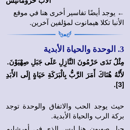
← يوجد أيضًا
تفاسير أخرى
هنا في
موقع
الأنبا تكلا هيمانوت
لمؤلفين آخرين
.
3. الوحدة والحياة الأبدية
مِثْلُ نَدَى حَرْمُونَ النَّازِلِ عَلَى جَبَلِ صِهْيَوْنَ.
لأَنَّهُ هُنَاكَ أَمَرَ الرَّبُّ بِالْبَرَكَةِ حَيَاةٍ إِلَى الأَبَدِ
[3].
حيث يوجد الحب والاتفاق والوحدة توجد
بركة الرب والحياة الأبدية.
جبل صهيون هنا ليس الذي في أورشليم