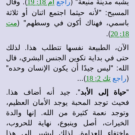
يشبه مدينة منيعة" (
). وقال
راجع
أم 18: 19
المسيح: "لأنه حيثما اجتمع اثنان أو ثلاثة
باسمي، فهناك أكون في وسطهم" (
مت
).
18: 20
الآن، الطبيعة نفسها تتطلب هذا. لذلك
حتى في بداية تكوين الجنس البشري، قال
الله: "ليس جيدًا أن يكون الإنسان وحده"
)...
(
راجع
تك 2: 18
"
". جيد أنه أضاف هذا.
حياة إلى الأبد
فحيث توجد المحبة يوجد الأمان العظيم،
وتوجد نعمة كثيرة من الله. إنها والدة
الخيرات، أصل وينبوع، نهاية للحروب،
واختفاء للعداوة. لذلك ليشير إلى هذا