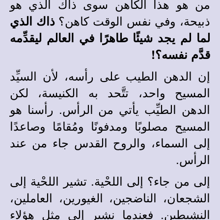
من هو هذا الكاهن سوى ذاك الذي هو
ذبيحة، وفي نفس الوقت كاهن؟
ذاك الذي
لما لم يجد شيئًا طاهرًا في العالم ليقدِّمه
قدَّم نفسه؟!
إن الدهن الطيب على رأسه، لأن السيِّد
المسيح واحد، تتَّحد به الكنيسة، لكن
الدهن الطيِّب يأتي من الرأس. رأسنا هو
المسيح مصلوبًا ومدفونًا ومُقامًا وصاعدًا
إلى السماء، والروح القدس جاء من عند
الرأس.
إلى من جاء؟ إلى اللحْية. تشير اللحْية إلى
الشجعان، الناضجين، الغيورين، العاملين،
النشيطين. فعندما نشير إلى مثل هؤلاء