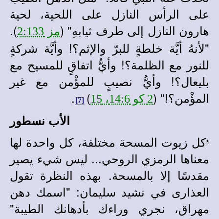
على الرأس النازل على اللحية، لحية
هارون النازل إلى طرف ثيابهِ" (
).
مز 2:133
"لأنهُ أيَّة خلطةٍ للبرّ والإثم؟! وأيَّة شركةٍ
للنور مع الظلمة؟! وأيُّ اتفاقٍ للمسيح مع
بليعال؟! وأيُّ نصيبٍ للمؤْمن مع غير
المؤْمن؟!" (
)
.
2 كو 14:6، 15
[7]
الأب نسطور
كل زيوت المسحة مختلفة، كل واحدة لها
*
معناها الرمزي الروحي... ليس شيء يصير
مقدسًا إلا بالمسحة. بهذه النظرة تقول
العذارى في نشيد سليمان: "اسمك دهن
مهراق، نجري وراءك بأدهانك الطيبة"