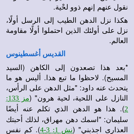
نقول عنهم إنهم ذوو لحْية.
هكذا نزل الدهن الطيب إلى الرسل أولًا،
نزل على أولئك الذين احتملوا أولًا مقاومة
العالم.
القديس أغسطينوس
*
بعد هذا تصعدون إلى الكاهن (السيد
المسيح). لاحظوا ما تبع هذا. أليس هو ما
يتحدث عنه داود: "مثل الدهن على الرأس،
النازل على اللحية، لحية هرون" (
مز 133:
). هذا هو الدهن الذي تكلم عنه أيضًا
2
سليمان: "اسمك دهن
مهراق، لذلك أحبتك
العذارى اجذبني" (
). كم نفس
نش 1: 3-4