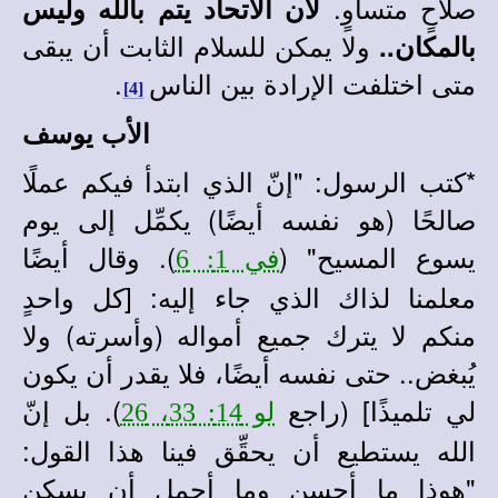
صلاحٍ متساوٍ.
لأن الاتحاد يتم بالله وليس
ولا يمكن للسلام الثابت أن يبقى
بالمكان..
متى اختلفت الإرادة بين الناس
.
[4]
الأب يوسف
*
كتب الرسول: "إنّ الذي ابتدأ فيكم عملًا
صالحًا (هو نفسه أيضًا) يكمِّل إلى يوم
يسوع المسيح" (
). وقال أيضًا
في 1: 6
معلمنا لذاك الذي جاء إليه: [كل واحدٍ
منكم لا يترك جميع أمواله (وأسرته) ولا
يُبغض.. حتى نفسه أيضًا، فلا يقدر أن يكون
لي تلميذًا] (
راجع
). بل إنّ
لو 14: 33، 26
الله يستطيع أن يحقِّق فينا هذا القول:
"هوذا ما أحسن وما أجمل أن يسكن