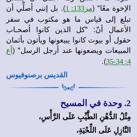
الإخوة معًا" (
). بل إنني أصلِّي أن
مز133: 1
تبلغ إلى قياس ما هو مكتوب في سفر
الأعمال أنّ: "كل الذين كانوا أصحـاب
حقول أو بيوت كانوا يبيعونها ويأتون بأثمان
المبيعات ويضعونها عند أرجل الرسل" (
أع
).
4: 34-35
القديس برصنوفيوس
2. وحدة في المسيح
مِثْلُ الدُّهْنِ الطَّيِّبِ عَلَى الرَّأْسِ،
النَّازِلِ عَلَى اللِّحْيَةِ،