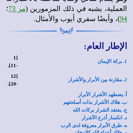
العملية، يشبه في ذلك المزمورين (
مز 73
؛
94
)، وأيضًا سفري أيوب والأمثال.
الإطار العام:
1
[
1. بركة الإيمان
].
11
-
12
[
2. مقارنة بين الأبرار والأشرار
].
20
-
أ. يضطهد الأشرار الأبرار
ب. هلاك الأشرار بذات أسلحتهم
ج. يفتقد الشرار بركات الله
د. انكسار أذرع الأشرار
ه. طرق الأبرار معروفة لدى الرب
و. هلاك أعداء الله كالدخان