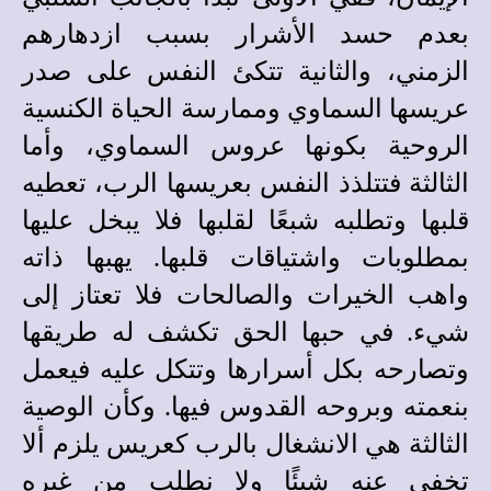
بعدم حسد الأشرار بسبب ازدهارهم
الزمني، والثانية تتكئ النفس على صدر
عريسها السماوي وممارسة الحياة الكنسية
الروحية بكونها عروس السماوي، وأما
الثالثة فتتلذذ النفس بعريسها الرب، تعطيه
قلبها وتطلبه شبعًا لقلبها فلا يبخل عليها
بمطلوبات واشتياقات قلبها. يهبها ذاته
واهب الخيرات والصالحات فلا تعتاز إلى
شيء. في حبها الحق تكشف له طريقها
وتصارحه بكل أسرارها وتتكل عليه فيعمل
بنعمته وبروحه القدوس فيها. وكأن الوصية
الثالثة هي الانشغال بالرب كعريس يلزم ألا
تخفي عنه شيئًا ولا نطلب من غيره