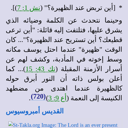
*
[أين تربض عند الظهيرة؟" (
نش 1: 7
)
]
.
وحينما نتحدث عن الكلمة وضيائه الذي
يشرق عليها، فتلتفت إليه قائلة: "أين ترعى
قطيعك؟ أين تستريح عند الظهيرة؟"... كان
الوقت "ظهيرة" عندما احتل يوسف مكانه
وسط إخوته في المأدبة، وكشف لهم عن
أسرار الأزمنة المقبلة (
تك 43: 15
)... كما
أعلن بولس ذاته أن النور أبرق حوله
كالظهيرة عندما اهتدى من مضطهد
(720)
الكنيسة إلى النعمة (
أع 9: 3
)
.
القديس أمبروسيوس