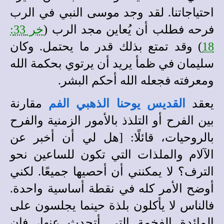
احتياجاتنا. لقد وجد موسى النبي في الرب
فرحه فطلب أن يُعاين مجد الرب (
خر 33:
18
) وقد تمتع بذلك قدر ما يحتمل. وكان
سليمان في ظمأ يريد أن يرتوي بحكمة الله
ومعرفته فجعله الله أحكم البشر.
يعقد
القديس يوحنا الذهبي الفم
مقارنة
بين الفرح أو التلذذ بالأمور الزمنية والفرح
بالروحيات، قائلًا: [هل لي أن أخبر عن
الآلام والملذات التي تكون للساعين نحو
الترف؟ لا يمكنني أن أحصيها جميعًا. لكني
أوضح الأمر كله في نقطة أساسية واحدة.
فالناس لا يأكلون بلذة حينما يجلسون على
المائدة الفخمة التي أتحدث عنها، فإن