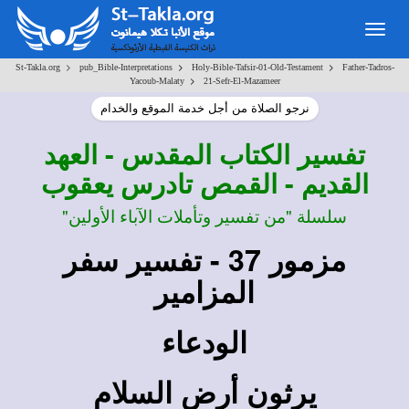
Togg
navig
>
>
>
St-Takla.org
pub_Bible-Interpretations
Holy-Bible-Tafsir-01-Old-Testament
Father-Tadros-
>
Yacoub-Malaty
21-Sefr-El-Mazameer
نرجو الصلاة من أجل خدمة الموقع والخدام
تفسير
الكتاب المقدس - العهد
القديم - القمص تادرس يعقوب
سلسلة "من تفسير وتأملات الآباء الأولين"
مزمور 37 - تفسير سفر
المزامير
الودعاء
يرثون أرض السلام