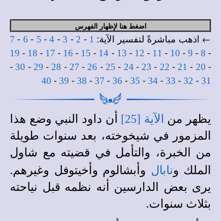
اضغط هنا لإظهار الفهرس
← اذهب مباشرةً لتفسير الآية:
-
-
-
-
-
-
7
6
5
4
3
2
1
-
-
-
-
-
-
-
-
-
-
-
-
19
18
17
16
15
14
13
12
11
10
9
8
-
-
-
-
-
-
-
-
-
-
-
-
30
29
28
27
26
25
24
23
22
21
20
-
-
-
-
-
-
-
-
-
40
39
38
37
36
35
34
33
32
31
يظهر من
الآية [25]
أن داود النبي وضع هذا
المزمور في شيخوخته، بعد سنوات طويلة
من الخبرة، والتأمل في قضيته مع شاول
الملك و
نابال
وأبشالوم وأخيتوفل وغيرهم.
يرى بعض الدارسين أنه نظمه قبل نياحته
بثلاث سنوات.