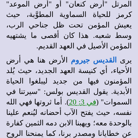
المرتل "أرض كنعان" أو "أرض الموعد"
كرمز للحياة السماوية المطوَّبة، حيث
يعيش المؤمن تحت ظل جناحي الرب،
وسط شعبه. هذا كان أقصى ما يشتهيه
المؤمن الأصيل في العهد القديم.
يرى
القديس جيروم
الأرض هنا هي أرض
الأحياء، أي كنيسة العهد الجديد، حيث يُلد
المؤمنون فيها من جديد ليبلغوا الحياة
الأبدية. يقول القديس بولس: "سيرتنا في
السموات" (
في 3: 20
). أما ثروتها فهي الله
نفسه، حيث يفتح الآب أحضانه ليُنعم علينا
بالوحدة معه؛ ويهبنا الابن دمه الثمين كفارة
عن خطايانا ومصدر برنا، كما يمنحنا الروح