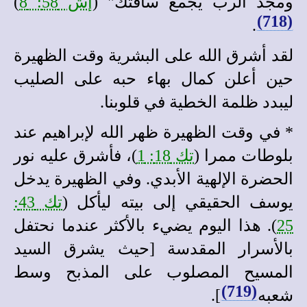
ومجد الرب يجمع ساقتك" (
إش 58: 8
)
(718)
.
لقد أشرق الله على البشرية وقت الظهيرة
حين أعلن كمال بهاء حبه على الصليب
ليبدد ظلمة الخطية في قلوبنا.
*
في وقت الظهيرة ظهر الله لإبراهيم عند
بلوطات ممرا (
تك 18: 1
)، فأشرق عليه نور
الحضرة الإلهية الأبدي. وفي الظهيرة يدخل
يوسف الحقيقي إلى بيته ليأكل (
تك 43:
25
). هذا اليوم يضيء بالأكثر عندما نحتفل
بالأسرار المقدسة [حيث يشرق السيد
المسيح المصلوب على المذبح وسط
(719)
شعبه
].