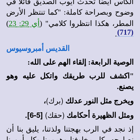
الكأس أيضًا تحدث أيوب الصديق قائلًا في
وضوح وبصراحة كاملة: "كما تنتظر الأرض
المطر، هكذا انتظروا كلامي"
(
أي 29: 23
)
(717)
.
القديس أمبروسيوس
الوصية الرابعة: إلقاء الهم على الله:
"اكشف للرب طريقك واتكل عليه وهو
يصنع.
(برك)
،
ويخرج مثل النور عدلك
(حقك)
[5-6].
ومثل الظهيرة أحكامك
إذ نجد في الرب بهجتنا ولذتنا، يليق بنا أن
نصارحه بكل مخاوفنا وهمومنا وكل أمورنا