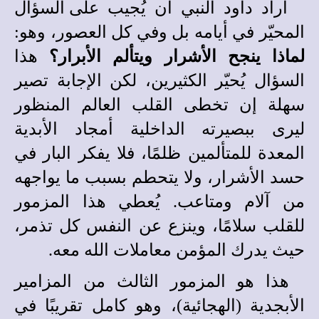
أراد داود النبي أن يُجيب ع
ل
ى السؤال
المحيّر في أيامه بل وفي كل العصور، وهو:
لماذا ينجح الأشرار ويتألم الأبرار؟
هذا
السؤال يُحيّر الكثيرين، لكن الإجابة تصير
سهلة إن تخطى القلب العالم المنظور
ليرى ببصيرته الداخلية أمجاد الأبدية
المعدة للمتألمين ظلمًا، فلا يفكر البار في
حسد الأشرار، ولا يتحطم بسبب ما يواجهه
من آلام ومتاعب. يُعطي هذا المزمور
للقلب سلامًا، وينزع عن النفس كل تذمر،
حيث يدرك المؤمن معاملات الله معه.
هذا هو المزمور الثالث من المزامير
الأبجدية (الهجائية)، وهو كامل تقريبًا في