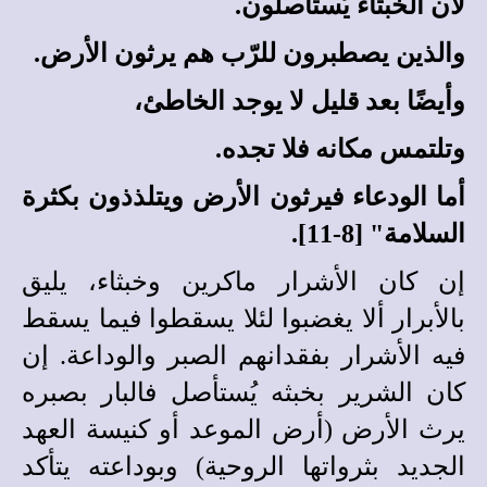
لأن الخبثاء يُستأصلون.
والذين يصطبرون للرّب هم يرثون الأرض.
وأيضًا بعد قليل لا يوجد الخاطئ،
وتلتمس مكانه فلا تجده.
أما الودعاء فيرثون الأرض ويتلذذون بكثرة
السلامة" [8-11].
إن كان الأشرار ماكرين وخبثاء، يليق
بالأبرار ألا يغضبوا لئلا يسقطوا فيما يسقط
فيه الأشرار بفقدانهم الصبر والوداعة. إن
كان الشرير بخبثه يُستأصل فالبار بصبره
يرث الأرض (أرض الموعد أو كنيسة العهد
الجديد بثرواتها الروحية) وبوداعته يتأكد