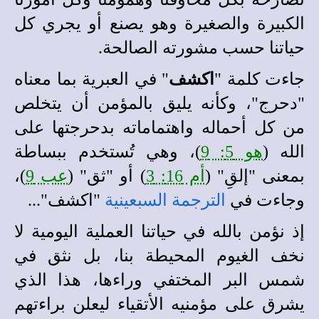
الكبيرة والصغيرة وهو يصنع أو يجري كل
حياتنا حسب مشورته الصالحة.
جاءت كلمة "
اكشف
" في العبرية بما معناه
"دحرج"، وكأنه يليق بالمؤمن أن يتخلص
من كل أحماله واهتماماته بدحرجتها على
الله (
هو 5: 9
)، وهي تُستخدم ببساطة
بمعنى "إلقِ" (
أم 16: 3
) أو "ثق" (
عب 9
)،
وجاءت في
الترجمة السبعينية
"اكشف"...
إذ نؤمن بالله في حياتنا العملية اليومية لا
نخف الغيوم المحيطة بنا، بل نثق في
شمس البر المختفي وراءها، هذا الذي
يشرق على مؤمنيه الأتقياء ليعلن براءتهم