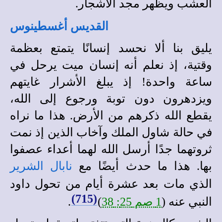
العشب ويظهر مجد الأشجار.
القديس أغسطينوس
يليق بنا ألا نحسد إنسانًا يتمتع بعظمة
وقتية، إذ نعلم أنه إنسان ميت يرحل في
ساعة واحدة! إذ يبلغ الأشرار غايتهم
ويزدهرون دون توبة ورجوع إلى الله،
يقطع الله ذكرهم من الأرض. هذا ما نراه
في حالة شاول الملك وآخاب الذين إذ نمت
ثروتهما جدًا أرسل الله لهما أعداء عصفوا
بها. هذا ما حدث أيضًا مع
نابال
الشرير
الذي مات بعد عشرة أيام من تحول داود
(715)
النبي عنه (
1 صم 25: 38
)
.