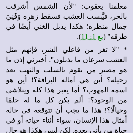
معلمنا يعقوب: "لأن الشمس أشرقت
بالحر، فيَّبست العشب فسقط زهره وَفَنِيَ
جمال منظره؛ هكذا يذبل الغني أيضًا في
طرقه" (
يع 1: 11
).
*
"لا تغر من فاعلي الشر، فإنهم مثل
العشب سرعان ما يذبلون". أخبرني إذن ما
هو مصير من يقوم بالسلب والنهب بعد
رحيله؟ أين هي آماله البراقة؟! أين هو
اسمه المهوب؟ أما يعبر هذا كله ويتلاشى
من الوجود؟! ألم يكن كل ما له حلمًا
وخيالًا؟! هذا ما يجب أن تتوقعه في حالة
أمثال هذا الإنسان، سواء أثناء حياته أو في
حياة من يأتي بعده. لكن ليس هكذا هو حال