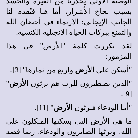
الوصية الأولى يحذرنا من الغيرة والحسد
بسبب نجاح الأشرار، أما هنا فيُقدم لنا
الجانب الإيجابي: الارتماء في أحضان الله
والتمتع ببركات الحياة الإنجيلية الكنسية.
لقد تكررت كلمة "الأرض" في هذا
المزمور:
"أسكن على
الأرض
وأرتع من ثمارها" [3]،
"الذين يصطبرون للرب هم يرثون
الأرض
"
[9]،
"أما الودعاء فيرثون
الأرض
" [11].
ما هي الأرض التي يسكنها المتكلون على
الله، ويرثها الصابرون والودعاء. ربما قصد