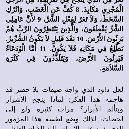
الْمُجْرِي مَكَايِدَ. 8 كُفَّ عَنِ الْغَضَبِ، وَاتْرُكِ
السَّخَطَ، وَلاَ تَغَرْ لِفِعْلِ الشَّرِّ، 9 لأَنَّ عَامِلِي
الشَّرِّ يُقْطَعُونَ، وَالَّذِينَ يَنْتَظِرُونَ الرَّبَّ هُمْ
يَرِثُونَ الأَرْضَ. 10 بَعْدَ قَلِيلٍ لاَ يَكُونُ الشِّرِّيرُ.
تَطَّلِعُ فِي مَكَانِهِ فَلاَ يَكُونُ. 11 أَمَّا الْوُدَعَاءُ
فَيَرِثُونَ الأَرْضَ، وَيَتَلَذَّذُونَ فِي كَثْرَةِ
السَّلاَمَةِ.
لعل داود الذي واجه ضيقات بلا حصر قد
هاجمه هذا الفكر: لماذا ينجح الأشرار
ويتألم الأبرار؟ مرات كثيرة ولو إلى
لحظات، لذلك وضع لنفسه هذا المزمور
الذي يقوم على الإيمان بالله الدَّيان العادل،