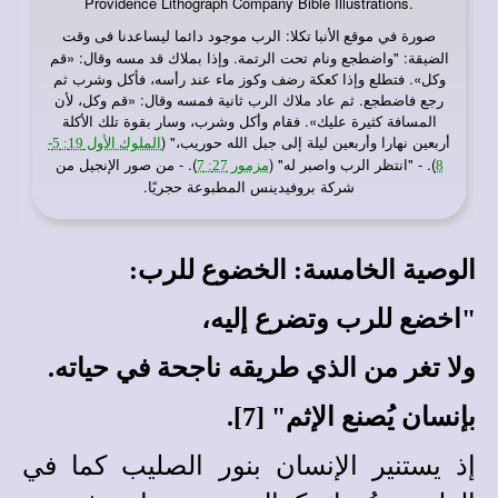
Providence Lithograph Company Bible Illustrations.
صورة في
: الرب موجود دائما ليساعدنا فى وقت
موقع الأنبا تكلا
الضيقة: "واضطجع ونام تحت الرتمة. وإذا بملاك قد مسه وقال: «قم
وكل». فتطلع وإذا كعكة رضف وكوز ماء عند رأسه، فأكل وشرب ثم
رجع فاضطجع. ثم عاد ملاك الرب ثانية فمسه وقال: «قم وكل، لأن
المسافة كثيرة عليك». فقام وأكل وشرب، وسار بقوة تلك الأكلة
أربعين نهارا وأربعين ليلة إلى جبل الله حوريب،" (
الملوك الأول 19: 5-
). - "انتظر الرب واصبر له" (
). - من صور الإنجيل من
8
مزمور 27: 7
شركة بروفيدينس المطبوعة حجريًا.
الوصية الخامسة: الخضوع للرب:
"اخضع للرب وتضرع إليه،
ولا تغر من الذي طريقه ناجحة في حياته.
بإنسان يُصنع الإثم" [7].
إذ يستنير الإنسان بنور الصليب كما في