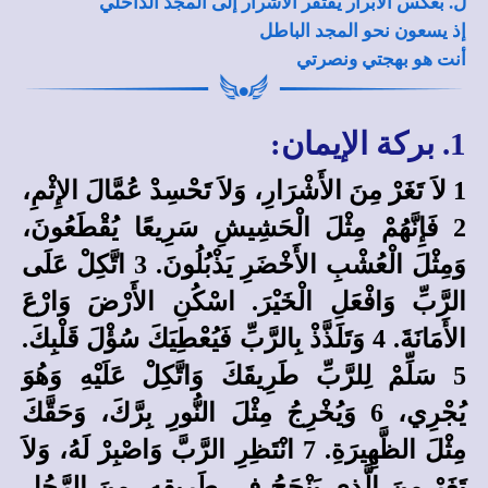
ل. بعكس الأبرار يفتقر الأشرار إلى المجد الداخلي
إذ يسعون نحو المجد الباطل
أنت هو بهجتي ونصرتي
1. بركة الإيمان:
1 لاَ تَغَرْ مِنَ الأَشْرَارِ، وَلاَ تَحْسِدْ عُمَّالَ الإِثْمِ،
2 فَإِنَّهُمْ مِثْلَ الْحَشِيشِ سَرِيعًا يُقْطَعُونَ،
وَمِثْلَ الْعُشْبِ الأَخْضَرِ يَذْبُلُونَ. 3 اتَّكِلْ عَلَى
الرَّبِّ وَافْعَلِ الْخَيْرَ. اسْكُنِ الأَرْضَ وَارْعَ
الأَمَانَةَ. 4 وَتَلَذَّذْ بِالرَّبِّ فَيُعْطِيَكَ سُؤْلَ قَلْبِكَ.
5 سَلِّمْ لِلرَّبِّ طَرِيقَكَ وَاتَّكِلْ عَلَيْهِ وَهُوَ
يُجْرِي، 6 وَيُخْرِجُ مِثْلَ النُّورِ بِرَّكَ، وَحَقَّكَ
مِثْلَ الظَّهِيرَةِ. 7 انْتَظِرِ الرَّبَّ وَاصْبِرْ لَهُ، وَلاَ
تَغَرْ مِنَ الَّذِي يَنْجَحُ فِي طَرِيقِهِ، مِنَ الرَّجُلِ