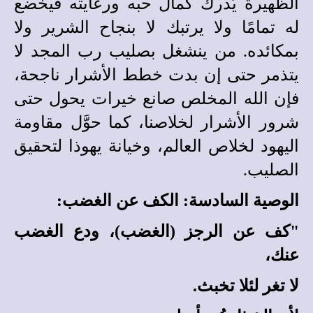
الظهيرة يُدرك كمال حبه ورعايته فيخضع
له تمامًا ولا يرتبك لا بنجاح الشرير ولا
بمكائده. من ينشغل بصليب رب المجد لا
يتذمر حتى إن بدت خطط الأشرار ناجحة،
فإن الله المخلص صانع خيرات يحول حتى
شرور الأشرار لخلاصنا، كما حوَّل مقاومة
اليهود لخلاص العالم، وخيانة يهوذا لتحقيق
الصليب.
الوصية السادسة: الكف عن الغضب:
"كف عن الرجز (الغضب)، ودع الغضب
عنك،
لا تغر لئلا تخبث.