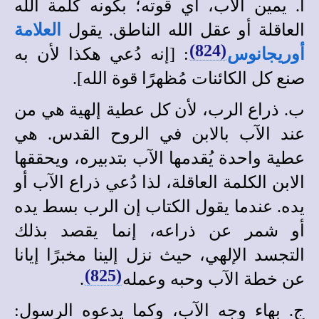
أ. يمين الآب، أي قوته؛ بكونه كلمة الله
العاقلة أو عقل الله الناطق. يقول
العلامة
(824)
أوريجانوس
: [إنه دُعي هكذا لأن به
صنع كل الكائنات مُظهرًا قوة الله].
ب. ذراع الرب، لأن كل عطية إلهية هي من
عند الآب بالابن في الروح القدس. هي
عطية واحدة يُقدمها الآب بتدبيره، ويحققها
الابن الكلمة العاقلة، لذا دُعي ذراع الآب أو
يده. عندما يقول الكتاب إن الرب بسط يده
أو شمر عن ذراعه، إنما يقصد بذلك
التجسد الإلهي، حيث نزل إلينا مخبرًا إيانا
(825)
عن خطة الآب وحبه وعمله
.
ج. بهاء وجه الآب، وكما يدعوه الرسول: