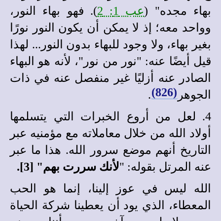
بهاء مجده" (
عب 1: 2
). فهو بهاء النور،
وواحد معه؛ إذ لا يمكن أن يكون النور نورًا
بغير بهاء، ولا وجود للبهاء بدون النور... لهذا
قيل أيضًا عنه: "نور من نور"، لأنه هو البهاء
الصادر عنه أزليًا غير منفصل عنه في ذات
(826)
الجوهر
.
4. لعل من أروع الخبرات التي يتسلمها
أولاد الله من خلال معاملاته مع مؤمنيه عبر
التاريخ أنهم موضع سرور الله. هذا ما عبر
عنه المرتل بقوله: "
لأنك سررت بهم" [3].
الله ليس في عوز إلينا، إنما هو الحب
المعطاء، الذي يود أن يعطينا شركة الحياة