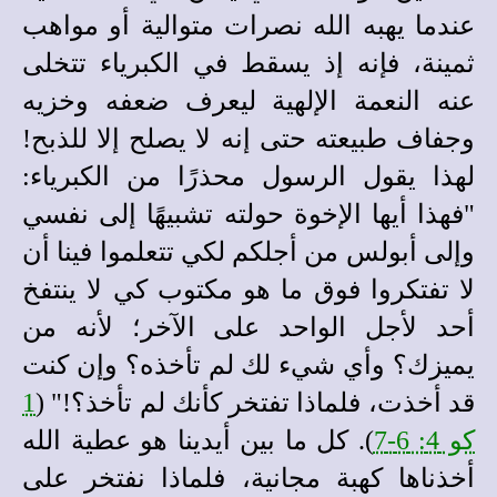
عندما يهبه الله نصرات متوالية أو مواهب
ثمينة
، فإنه إذ يسقط في الكبرياء تتخلى
عنه النعمة الإلهية ليعرف ضعفه وخزيه
وجفاف طبيعته حتى إنه لا يصلح إلا للذبح!
لهذا يقول الرسول محذرًا من الكبرياء:
"فهذا أيها الإخوة حولته تشبيهًا إلى نفسي
وإلى أبولس من أجلكم لكي تتعلموا فينا أن
لا تفت
ك
روا فوق ما هو مكتوب كي لا ينتفخ
أحد لأجل الواحد على الآخر؛ لأنه من
يميزك؟ وأي شيء لك لم تأخذه؟ وإن كنت
قد أخذت، فلماذا تفتخر كأنك لم تأخذ؟!" (
1
كو 4: 6-7
). كل ما بين أيدينا هو عطية الله
أخذناها كهبة مجانية، فلماذا نفتخر على