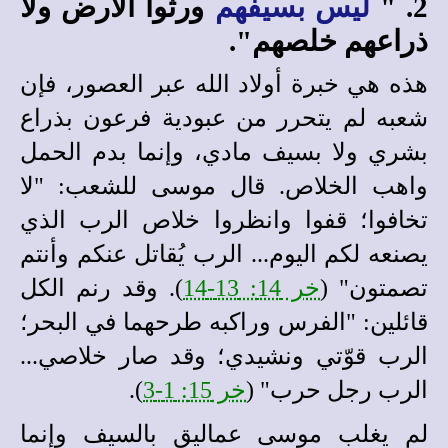
2. "
ليس بسيفهم
ورثوا الأرض ولا
ذراعهم خلصهم".
هذه هي خبرة أولاد الله عبر العصور، فإن
شعبه لم يتحرر من عبودية فرعون بذراع
بشري ولا بسيف مادي، وإنما بدم الحمل
واهب الخلاص. قال موسى للشعب: "لا
تخافوا؛ قفوا وانظروا خلاص الرب الذي
يصنعه لكم اليوم... الرب ي
قاتل عنكم وأنتم
تصمتون" (
خر 14: 13-14
). وقد رنم الكل
قائلين: "الفرس وراكبه طرحهما في البحر؛
الرب قوّتي ونشيدي؛ وقد صار خلاصي...
الرب رجل حرب" (
خر 15: 1-3
).
لم يغلب موسى عماليق بالسيف وإنما