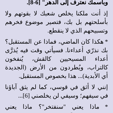
وباسمك نعترف إلى الدهر" [6-8].
إذ أنت ملكنا يخلص شعبك لا بقوتهم ولا
بأسلحتهم بل بك، فتصير موضوع فخرهم
وتسبيحهم الذي لا ينقطع.
*
هكذا كان الماضي، فماذا عن المستقبل؟
بك نذرّي أعداءنا. فسيأتي وقت فيه يُذرَّى
أعداء المسيحيين كالقش، يُنفخون
كالتراب، ويُطردون من الأرض (الجديدة
أي الأبدية)... هذا بخصوص المستقبل.
إنني لا أثق في قوسي، كما لم يثق آباؤنا
في سيفهم؛ وسيفي لن يخلصني [6]...
*
ماذا يعني "سنفتخر"؟ ماذا يعني