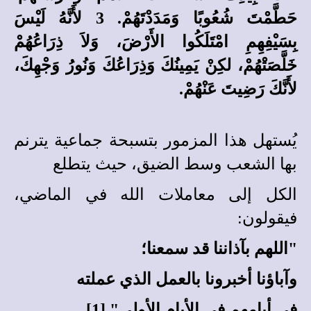
حَطَّمْتَ شُعُوبًا وَمَدَدْتَهُمْ. 3 لأَنَّهُ لَيْسَ
بِسَيْفِهِمِ امْتَلَكُوا الأَرْضَ، وَلاَ ذِرَاعُهُمْ
خَلَّصَتْهُمْ، لكِنْ يَمِينُكَ وَذِرَاعُكَ وَنُورُ وَجْهِكَ،
لأَنَّكَ رَضِيتَ عَنْهُمْ.
يُستهل هذا المزمور
بتسبحة جماعية يترنم
بها الشعب وسط الضيق، حيث يتطلع
الكل إلى معاملات الله في الماضي،
فيقولون:
"اللهم بآذاننا قد سمعنا؛
وآباؤنا أخبرونا بالعمل الذي عملته
في أيامهم في الأيام الأولى" [1].