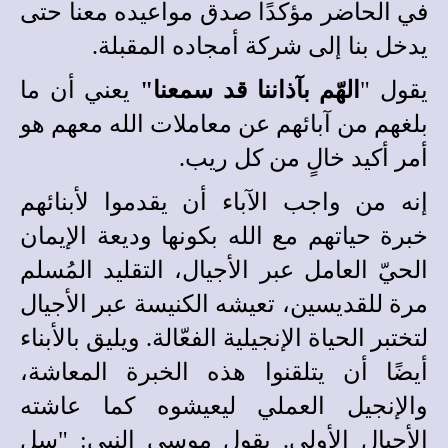
في الحاضر مؤكدًا صدق مواعيده معنا حتى
يدخل بنا إلى شركة أمجاده المقبلة.
يقول "
الهّم بآذاننا قد سمعنا"
يعني أن ما
بلغهم من آبائهم عن معاملات الله معهم هو
أمر أكيد خالٍ من كل ريب.
إنه من واجب الآباء أن يقدموا لأبنائهم
خبرة حياتهم مع ال
ل
ه بكونها وديعة الإيمان
الحيّ العامل عبر الأجيال، التقليد المُسلم
مرة للقديسين، تعيشه الكنيسة عبر الأجيال
لتختبر الحياة الإنجيلية الفعّالة. ويليق بالأبناء
أيضًا أن يتلقنوا هذه الخبرة المعاشة،
والإنجيل العملي ليعيشوه كما عاشته
الأجيال الأولى. يقول موسى النبي: "سل