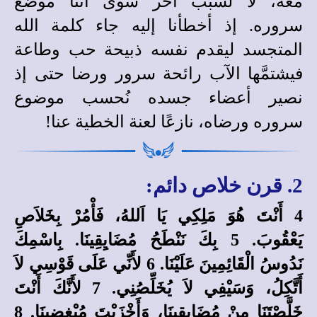
معه، لا لسبب آخر سوى أننا موضع
سروره. إذ أخطأنا إليه جاء كلمة الله
المتجسد ليقدم نفسه ذبيحة حب وطاعة
فيشتمَّها الآب رائحة سرور ورضا حتى إذ
نصير أعضاء جسده نُحسب موضوع
سروره ورضاه، نازعًا لعنة الخطية عنا!
2. قرن خلاص دائم:
4 أَنْتَ هُوَ مَلِكِي يَا اَللهُ، فَأْمُرْ بِخَلاَصِ
يَعْقُوبَ. 5 بِكَ نَنْطَحُ مُضَايِقِينَا. بِاسْمِكَ
نَدُوسُ الْقَائِمِينَ عَلَيْنَا. 6 لأَنِّي عَلَى قَوْسِي لاَ
أَتَّكِلُ، وَسَيْفِي لاَ يُخَلِّصُنِي. 7 لأَنَّكَ أَنْتَ
خَلَّصْتَنَا مِنْ مُضَايِقِينَا، وَأَخْزَيْتَ مُبْغِضِينَا. 8