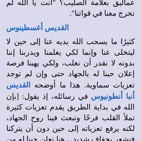
عماليق بعلامة الصليب؟ "أنت يا الله لم
تخرج معنا في قواتنا".
القديس أغسطينوس
كثيرًا ما يسحب الله يديه عنا إلى حين لا
ليتخلى عنا وإنما لكي يعلمنا ويدربنا إننا
بدونه لا نقدر أن نغلب، ولكي يهبنا فرصة
إعلان حبنا له بالجهاد حتى وإن لم توجد
تعزيات سماوية. هذا ما أوضحه
القديس
أنبا أنطونيوس
في رسائله، إذ يقول
:
[بإن
الله في بداية الطريق يقدم تعزيات كثيرة
تملأ القلب فرحًا وتبعث فينا روح الجهاد،
لكنه يرفع تعزياته إلى حين دون أن يتركنا
فنشعر بجفاف شديد..
.
هنا نعلن حبنا له من