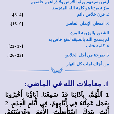
ليس بسيفهم ورثوا الأرض ولا ذراعهم خلصهم
سرّ نصرتنا هو كلمة الله المتجسد
2. قرن خلاص دائم
8].
-
[4
3. امتحان الإيمان الحاضر
16].
-
[9
الشعور بالهزيمة المرة
لم يسمح الله بالضيقة لنفع خاص به
4. كلمة عتاب
22].
-
[17
5. صرخة من أجل الخلاص
26].
-
[23
من أجلك نُمات كل النهار
1. معاملات الله في الماضي:
1 اَللَّهُمَّ، بِآذَانِنَا قَدْ سَمِعْنَا. آبَاؤُنَا أَخْبَرُونَا
بِعَمَل عَمِلْتَهُ فِي أَيَّامِهِمْ، فِي أَيَّامِ الْقِدَمِ. 2
أَنْتَ بِيَدِكَ اسْتَأْصَلْتَ الأُمَمَ وَغَرَسْتَهُمْ.