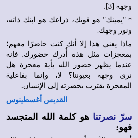
وجهه [3].
*
"يمينك" هو قوتك، ذراعك
هو ابنك ذاته،
ونور وجهك.
ماذا
يعني هذا إلا أنك كنت حاضرًا معهم؛
بمعجزات مثل هذه أ
درك حضورك. فإنه
عندما يظهر حضور الله بأية معجزة هل
نرى وجهه بعيوننا؟ لا، وإنما بفاعلية
المعجزة يقترب بحضرته إلى الإنسان.
القديس أغسطينوس
سرّ نصرتنا
هو كلمة الله المتجسد
فهو: