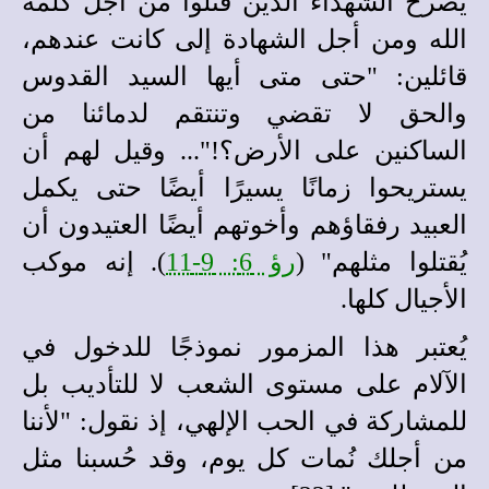
يصرخ الشهداء الذين قُتلوا من أجل كلمة
الله ومن أجل الشهادة إلى كانت عندهم،
قائلين: "حتى متى أيها السيد القدوس
والحق لا تقضي وتنتقم لدمائنا من
الساكنين على الأرض؟!"... وقيل لهم أن
يستريحوا زمانًا يسيرًا أيضًا حتى يكمل
العبيد رفقاؤهم وأخوتهم أيضًا العتيدون أن
يُقتلوا مثلهم" (
رؤ 6: 9-11
). إنه موكب
الأجيال كلها.
يُعتبر هذا المزمور نموذجًا للدخول في
الآلام على مستوى الشعب لا للتأديب بل
للمشاركة في الحب الإلهي، إذ نقول: "لأننا
من أجلك نُمات كل يوم، وقد حُسبنا مثل