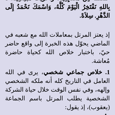
بِاللهِ نَفْتَخِرُ الْيَوْمَ كُلَّهُ، وَاسْمَكَ نَحْمَدُ إِلَى
الدَّهْرِ. سِلاَهْ.
إذ يعتز المرتل بمعاملات الله مع شعبه في
الماضي يحوّل هذه الخبرة إلى واقع حاضر
حيّ، باختبار خلاص الله كحياة حاضرة
مُعاشة.
1. خلاص جماعي شخصي
، يرى في الله
العامل في التاريخ كله أنه ملكه الشخصي
وإلهه، وفي نفس الوقت خلال حياة الشركة
الشخصية يطلب المرتل باسم الجماعة
(يعقوب)، إذ يقول: