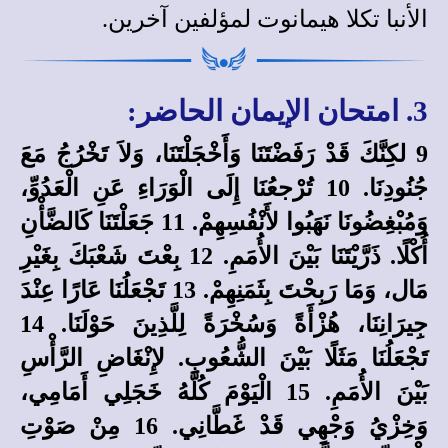
الأنبا تكلا هيمانوت
لمؤلفين آخرين
.
3. امتحان الإيمان الحاضر:
9 لكِنَّكَ قَدْ رَفَضْتَنَا وَأَخْجَلْتَنَا، وَلاَ تَخْرُجُ مَعَ
جُنُودِنَا. 10 تُرْجعُنَا إِلَى الْوَرَاءِ عَنِ الْعَدُوِّ،
وَمُبْغِضُونَا نَهَبُوا لأَنْفُسِهِمْ. 11 جَعَلْتَنَا كَالضَّأْنِ
أُكْلًا. ذَرَّيْتَنَا بَيْنَ الأُمَمِ. 12 بِعْتَ شَعْبَكَ بِغَيْرِ
مَال، وَمَا رَبِحْتَ بِثَمَنِهِمْ. 13 تَجْعَلُنَا عَارًا عِنْدَ
جِيرَانِنَا، هُزْأَةً وَسُخْرَةً لِلَّذِينَ حَوْلَنَا. 14
تَجْعَلُنَا مَثَلًا بَيْنَ الشُّعُوبِ. لإِنْغَاضِ الرَّأْسِ
بَيْنَ الأُمَمِ. 15 الْيَوْمَ كُلَّهُ خَجَلِي أَمَامِي،
وَخِزْيُ وَجْهِي قَدْ غَطَّانِي. 16 مِنْ صَوْتِ