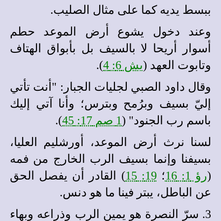
ببسط يديه كما على مثال الصليب.
وعند دخول يشوع أرض الموعد حطم
أسوار أريحا لا بالسيف بل بأبواق الهتاف
وتابوت العهد (
يش 6: 4
).
وقال داود الصبي لجليات الجبار: "أنت تأتي
إليّ بسيف وبرُمح وبترس؛ وأنا آتي إليك
باسم رب الجنود" (
1 صم 17: 45
).
لسنا نرث أرض الموعد، أورشليم العليا،
بسيفنا وإنما بسيف الرب الخارج من فمه
(
رؤ 1: 16
؛
19: 15
) القادر أن يفصل الحق
عن الباطل، يبتر فينا ما هو دنس.
3. سرّ النصرة هو يمين الرب وذراعه وبهاء