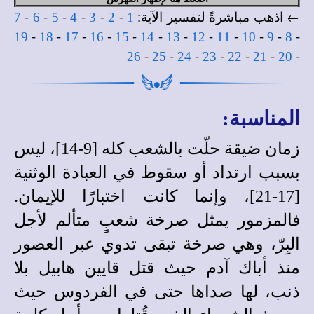
← اذهب مباشرةً لتفسير الآية:
-
-
-
-
-
-
7
6
5
4
3
2
1
-
-
-
-
-
-
-
-
-
-
-
-
19
18
17
16
15
14
13
12
11
10
9
8
-
-
-
-
-
-
-
26
25
24
23
22
21
20
المناسبة:
زمان ضيقة حلّت بالشعب كله [9-14]، ليس
بسبب ارتداد أو سقوط في العبادة الوثنية
[17-21]، وإنما كانت اختبارًا للإيمان.
فالمزمور يمثل صرخة شعبٍ متألم لأجل
البِرّ، وهي صرخة تبقى تدوي عبر العصور
منذ أباك آدم حيث قتل قايين هابيل بلا
ذنب، لها صداها حتى في الفردوس حيث