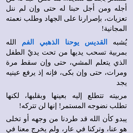
أجله ومن أجل حبنا له حتى وإن لم ننل
تعزيات، بإصرارنا على الجهاد وطلب نعمته
المجانية!
ي
شبه
القديس يوحنا الذهبي الفم
الله
بمربية تسحب يديها من تحت يديْ الطفل
الذي يتعلم المشي، حتى وإن سقط مرة
ومرات، حتى وإن بكى، فإنه إذ يرفع عينيه
يجد
مربيته تتطلع إليه بعينها وبقلبها، لكنها
تطلب نضوجه المستمر! إنها لن تتركه!
يبدو كأن الله قد طردنا من وجهه أو تخلى
هو عنا، وتركنا في عارٍ، ولم يخرج معنا في