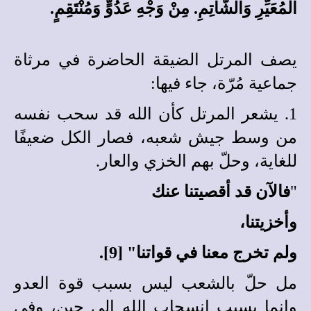
الْمُعَيِّرِ وَالشَّاتِمِ. مِنْ وَجْهِ عَدُوٍّ وَمُنْتَقِمٍ.
يصف المرتل الضيقة الحاضرة في مرثاة
جماعية مُرّة، جاء فيها:
1. يشعر المرتل كأن الله قد سحب نفسه
من وسط جيش شعبه، فصار الكل ضعيفًا
للغاية، وحلّ بهم الخزي والعار.
"
فالآن قد أقصيتنا عنك
وأخزيتنا،
ولم تخرج معنا في قواتنا" [9].
مل حلّ بالشعب ليس بسبب قوة العدو
وإنما بسبب انسحاب الله إلى حين، وفي