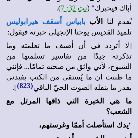
أباك فيخبرك" (
تث 32: 7
).
ي
قدم لنا
الأب
بابياس أسقف هيرابوليس
تلميذ القديس يوحنا الإنجيلي خبرته فيقول:
[لا أتردد في أن أضيف ما تعلمته وما
تذكرته جيدًا من تفاسير تسلمتها من
الشيوخ، لأني واثق من صحته تمامًا... فإنني
ما ظننت أن ما يُستقى من الكتب يفيدني
(823)
بقدر ما ينقله الصوت الحيّ الباقي
].
ما هي الخبرة التي ذاقها المرتل مع
الشعب؟
"
يدك استأصلت أممًا وغرستهم،