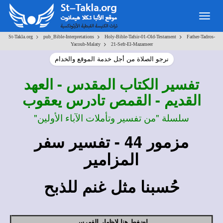
Togg
navig
>
>
>
St-Takla.org
pub_Bible-Interpretations
Holy-Bible-Tafsir-01-Old-Testament
Father-Tadros-
>
Yacoub-Malaty
21-Sefr-El-Mazameer
نرجو الصلاة من أجل خدمة الموقع والخدام
تفسير
الكتاب المقدس - العهد
القديم - القمص تادرس يعقوب
سلسلة "من تفسير وتأملات الآباء الأولين"
مزمور 44 - تفسير سفر
المزامير
حُسبنا مثل غنم للذبح
اضغط هنا لإظهار الفهرس