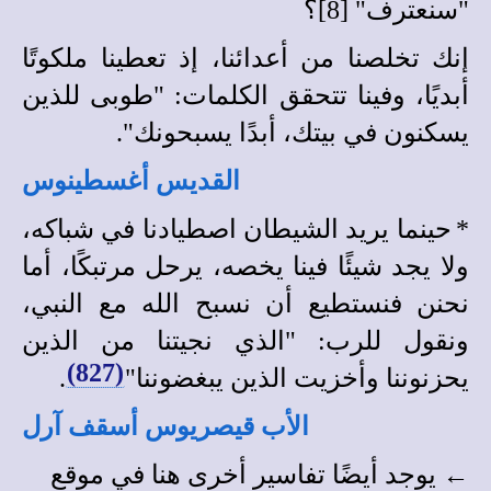
"سنعترف" [8]؟
إنك تخلصنا من أعدائنا، إذ تعطينا ملكوتًا
أبديًا، وفينا تتحقق الكلمات: "طوبى للذين
يسكنون في بيتك، أبدًا يسبحونك".
القديس أغسطينوس
*
حينما يريد
الشيطان اصطيادنا في شباكه،
ولا يجد شيئًا فينا يخصه، يرحل مرتبكًا، أما
نحنن فنستطيع أن نسبح الله مع النبي،
ونقول للرب: "الذي نجيتنا من الذين
(827)
يحزنوننا وأخزيت الذين يبغضوننا"
.
الأب قيصريوس أسقف آرل
← يوجد أيضًا
تفاسير أخرى
هنا في
موقع