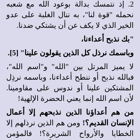
2. إذ نتمسك بدالة بوعود الله مع شعبه
نحمله "قوة لنا"، به ننال الغلبة على عدو
الخير الذي لا يكف عن أن يشتكي ضدنا.
"بك نذبح أعداءنا،
وباسمك نرذل كل الذين يقولون علينا" [5].
لا يميز المرتل بين "الله" و"اسم الله"،
فبالله نذبح أو ننطح أعداءنا، وباسمه نرذِل
المشتكين علينا أو ندوس على مقاومينا.
لأن اسم الله إنما يعني الحضرة الإلهية!
من هم أعداؤنا الذين نذبحهم إلا أعمال
الإنسان القديم؟!
ومن هم الذين نرذلهم إلا
الخطايا والأرواح الشريرة؟! فالمؤمن