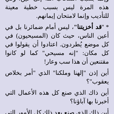
هذه المرة ليس بسبب خطية معينة
للتأديب وإنما لامتحان إيمانهم.
*
"
قد أخزيتنا"
، ليس أمام ضمائرنا بل في
أعين الناس، حيث كان (المسيحيون) في
كل موضع يُطردون. اعتادوا أن يقولوا في
كل مكان: "إنه مسيحي" كما لو كانوا
مقتنعين أن هذا سب وعار!
أين إذن "إلهنا وملكن
ا
" الذي "أمر بخلاص
يعقوب"؟
أين ذاك الذي صنع كل هذه الأعمال التي
أخبرنا بها آباؤنا؟
أين ذاك الذي صنع بعد ذلك كل الأمور التي