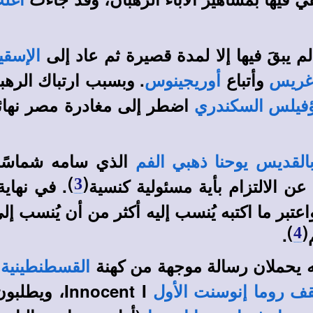
أغلب
 يبقَ فيها إلا لمدة قصيرة ثم عاد إلى
الإسق
وأتباع
. وبسبب ارتباك الره
غريس
أوريجينوس
ثاؤفيلس السكندري
الذي سامه شماسًا
القديس يوحنا ذهبي الفم
)
(
عن الالتزام بأية مسئولية كنسية
. في نهاية
3
، واعتبر ما اكتبه يُنسب إليه أكثر من أن يُنسب إ
)
(
.
4
أ
القسطنطينية
Innocent I، ويطلبون التدخل من أجل أسقفهم المنفي
ف روما إنوسنت الأول