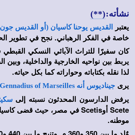
نشأته:
(**)
يعتبر
القديس يوحنا كاسيان (أو القديس جون
خاصة في الفكر الرهباني. نجح في تطوير الحيا
كان سفيرًا للتراث الآبائي النسكي القبطي
يربط بين نواحيه الخارجية والداخلية، وبين 
لذا نقله بكتاباته وحواراته كما بكل حياته.
يرى
جيناديوس
أنه Gennadius of Marseilles
يرفض الدارسون المحدثون نسبته إلى
سكيثي
Scete أوScetis في مصر، حيث قضى كاسيان عدة سنوات في هذه المنطقة، وأنه بسبب التصاقه بها وبآبائها نال
موطنه.