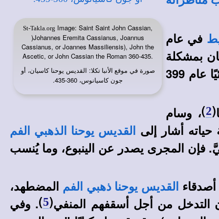
 مناظراته
Image: Saint Saint John Cassian,
St-Takla.org
في عام
يط
)Johannes Eremita Cassianus, Joannus
Cassianus, or Joannes Massiliensis), John the
بان بمشكلة
Ascetic, or John Cassian the Roman 360-435.
اضطر إلى مغادرة مصر نهائيًا عام 399
صورة في
: القديس يوحنا كاسيان، أو
موقع الأنبا تكلا
جون كاسيانوس، 360-435.
)
(
، وسام
2
 حياته أشار إلى
القديس يوحنا الذهبي الفم
ليَّ. فإن المجرى يصدر عن الينبوع، وما يُنسب
صدقاء
المضطهد،
القديس يوحنا ذهبي الفم
)
(
. وفي
5