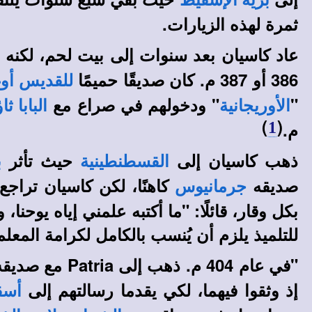
برية الإسقيط
ثمرة لهذه الزيارات.
عاد كاسيان بعد سنوات إلى بيت لحم، لكنه لم
386 أو 387 م. كان صديقًا حميمًا
للقديس أو
"
" ودخولهم في صراع مع
الأوريجانية
البابا 
)
(
م.
1
ذهب كاسيان إلى
حيث تأثر
القسطنطينية
ب
صديقه
كاهنًا، لكن كاسيان تراجع 
جرمانيوس
بكل وقار، قائلًا: "ما أكتبه علمني إياه يوحنا
للتلميذ يلزم أن يُنسب بالكامل لكرامة المعلم
"في عام 404 م. ذهب إلى Patria مع صديقه يحملان رسالة موجهة من كهنة
إذ وثقوا فيهما، لكي يقدما رسالتهم إلى
أسق