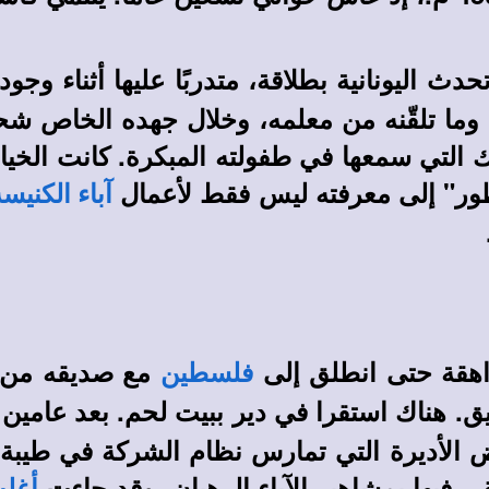
حدث اليونانية بطلاقة، متدربًا عليها أثناء و
ما تلقّنه من معلمه، وخلال جهده الخاص شحن 
 التي سمعها في طفولته المبكرة. كانت الخيالا
ور" إلى معرفته ليس فقط لأعمال
آباء الكنيسة
مع صديقه من 
فلسطين
يق. هناك استقرا في دير ببيت لحم. بعد عامين
ض الأديرة التي تمارس نظام الشركة في طيبة،
فيها بمشاهير الآباء الرهبان، وقد جاءت