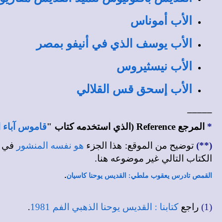
الأب أموناس
الأب يوسف الذي في أنيفو بمصر
الأب نيسثيروس
الأب إسحق قس القلالي
_____
*
المرجع
Reference
(الذي استخدمه كتاب "
قاموس آباء 
(**)
توضيح من
الموقع
: هذا الجزء
هو نفسه المنشور
في ا
الكتاب التالي
غير موضوعه هنا.
.
القمص تادرس يعقوب ملطي: القديس يوحنا كاسيان
(1)
راجع
كتابنا : القديس يوحنا الذهبي الفم 1981
.