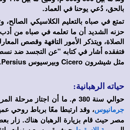
بالحق، دُعي يوحنا في العماد.
تمتع في صباه بالتعليم الكلاسيكي الصالح، وت
حزنه الشديد أن ما تعلمه في صباه من أدب و
الصلاة، ويتذكر الأمور التافهة وقصص المعارك
فتفقده أشار في كتابه "عن التجسد ضد نسط
مثل شيشرون Cicero وبيرسيوس Persius.
حياته الرهبانية:
حوالي سنة 380 م. ما أن اجتاز مرحلة المراهقة حتى انطلق إلى
، وقد ارتبطا معًا برباط روحي عم
جرمانيوس
مصر حيث قام بزيارة الرهبان هناك. زار بع
إلى
حيث بقي سبع سنوات يلتقي 