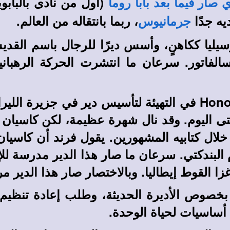
(أول من نادى بالبابوي
صار فيما بعد بابا روما
يه جدًا
، ربما بانتقاله من العالم.
جرمانيوس
 كاسيان في مرسيليا ككاهنٍ، وأسس ديرًا للرجال با
سالفاتور. سرعان ما انتشرت الحركة الرهبان
ليوم. وقد نال شهرة عظيمة، لكن كاسيان قدم 
ل كتابيه المشهورين. يقول فرند أن كاسيان أم
 البندكتي. سرعان ما صار هذا الدير مدرسة لل
زا القوط إيطاليا. وبالاختصار صار هذا الدير مر
دم كاسيان إرشادات لكاستور أسقف Apt بخصوص الأديرة الحديثة، وطل
أساسيات لحياة الوحدة.