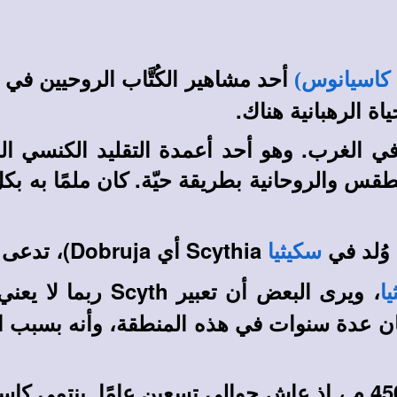
أحد مشاهير الكُتَّاب الروحيين 
 كاسيانوس)
ة الرهبانية هناك.
 في الغرب. وهو أحد أعمدة التقليد الكنسي ا
الطقس والروحانية بطريقة حيّة. كان ملمًا به
وُلد في
Scythia أي Dobruja)، تدعى حاليًا رومانيا Romania.
سكيثيا
، ويرى البعض أن تعبير Scyth ربما لا يعني أنه
ا
وٌلد ما بين 350 و360 م. وتنيح ما بين 440 و450 م.، إذ عاش حوالي