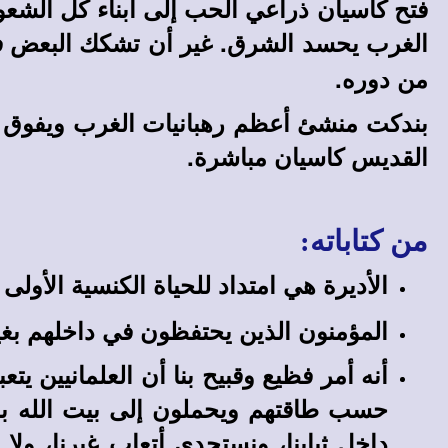
فتح كاسيان ذراعي الحب إلى أبناء كل الشعو
الغرب يحسد الشرق. غير أن تشكك البعض ف
من دوره.
بندكت منشئ أعظم رهبانيات الغرب ويفوق كا
القديس كاسيان مباشرة.
من كتاباته:
الأديرة هي امتداد للحياة الكنسية الأو
المؤمنون الذين يحتفظون في داخلهم بغير
أنه أمر فظيع وقبيح بنا أن العلمانيين ي
حسب طاقتهم ويحملون إلى بيت الله باكور
داخل ثيابنا، ونستجدي أتعاب غيرنا، ول