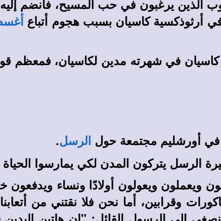
ب الذين يرغبون في حب المسيح، فانضم إليه 
ي أرثوذكسية كاسيان بسبب هجوم أتباع
أغسط
سيان في شهرته مدين لكاسيان، فمعظم قواني
لى في أورشليم مجتمعة حول
.
الرسل
ة الرسل يتركون المدن لكي يمارسوا الحياة الر
تعبون ويعملون ويعولون أولادًا ونساء ويدفعون
ات وقرابين، أما نحن فلا نقتني من أتعابنا حت
ا نصغي إلى الرسول القائل: "إن هاتين اليدي