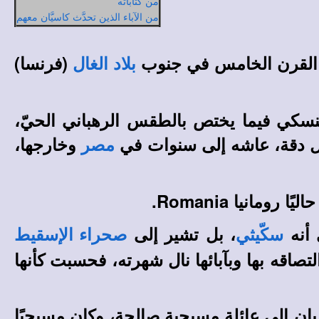
من كتاباته
من الآباء الذين تحدَّث كاسيَّان معهم
في القرن الخامس في جنوب
(فرنسا)
بلاد الغال
لنسكي فيما يختص بالطقس الرهباني الحيّ،
 بكل دقة، عاشه إلى سنوات في
وخارجها،
مصر
، بل تشير إلى
سكّيثي
صحراء الإسقيط
شهرته، فحسبت كأنها
 تسعين عامًا. ينتمي كاسيان إلى عائلة مسيحية صالحة، وكان مسيحيًا