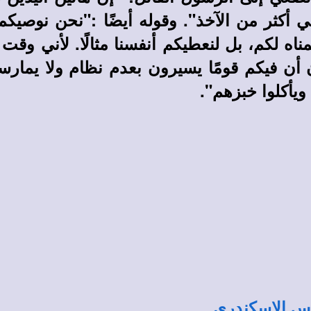
كثر من الآخذ". وقوله أيضًا :"نحن نوصيكم يا
اه لكم، بل لنعطيكم أنفسنا مثالًا. لأني وقت
ن أن فيكم قومًا يسيرون بعدم نظام ولا يمار
يأكلوا خبزهم".
وس الإسكندري