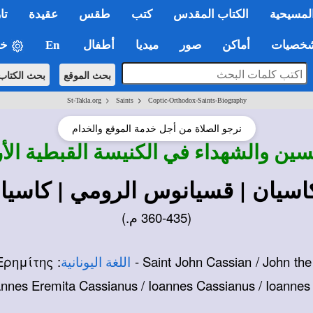
لمسيحية
الكتاب المقدس
كتب
طقس
عقيدة
تا
صيات
أماكن
صور
ميديا
أطفال
En
خي
بحث الموقع
بحث الكتاب
>
>
St-Takla.org
Saints
Coptic-Orthodox-Saints-Biography
نرجو الصلاة من أجل خدمة الموقع والخدام
سين والشهداء في الكنيسة القبطية الأ
كاسيان | قسيانوس الرومي | كاسي
(360-435 م.)
: Ίωάννης Κασσιανός ό Ερημίτης -
اللغة اليونانية