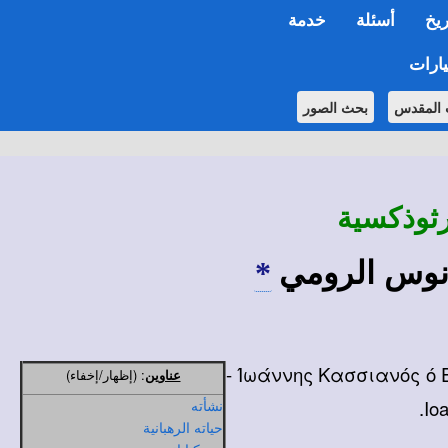
ريخ
أسئلة
خدمة
ارات
 المقدس
بحث الصور
رثوذكسية
انوس الرومي
*
عناوين
:
(إظهار/إخفاء)
نشأته
حياته الرهبانية