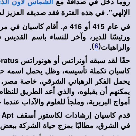
روما دخل في صداقة مع
الشماس لاون الذي 
الإلهي". في هذه الفترة فقد صديقه العزيز لد
في عام 415 أو 416 م. أقام
ورئيسًا للدير، وآخر للنساء باسم القديس 
)
(
والراهبات
.
6
حقًا لقد سبقه أونراتس أو هونوراتس Honoratus في التهيئة لتأسيس دير في جزيرة الليران L
كاسيان تكملة تأسيسه، وظل يحمل اسمه حتى ا
يحمل الفكر الرهباني الشرقي، خاصة مصر، خلا
يمكنهم أن يقبلوه، والذي أعد الطريق للنظام
أمواج البربرية، وملجأ للعلوم والآداب عندما غ
ق
في الشرق، مطالبًا بمزج حياة الشركة ببعض 