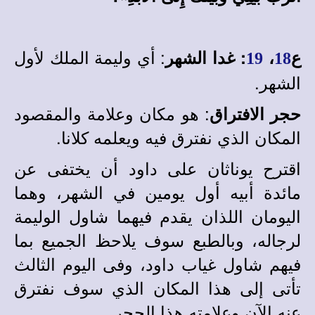
: أي وليمة الملك لأول
ع
،
:
غدا الشهر
19
18
الشهر.
: هو مكان وعلامة والمقصود
حجر الافتراق
المكان الذي نفترق فيه ويعلمه كلانا.
اقترح يوناثان على داود أن يختفى عن
مائدة أبيه أول يومين في الشهر، وهما
اليومان اللذان يقدم فيهما شاول الوليمة
لرجاله، وبالطبع سوف يلاحظ الجميع بما
فيهم شاول غياب داود، وفى اليوم الثالث
تأتى إلى هذا المكان الذي سوف نفترق
عنه الآن وعلامته هذا الحجر.