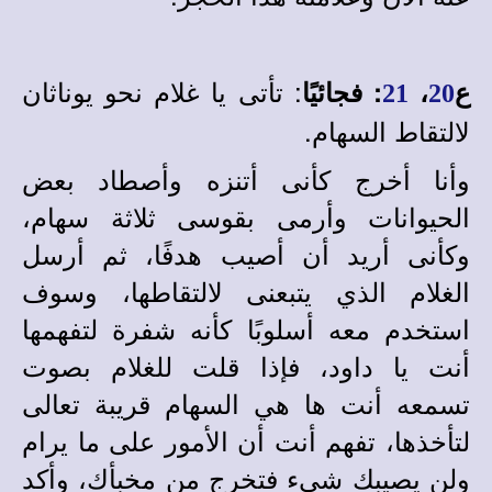
: تأتى يا غلام نحو يوناثان
ع
،
:
فجائيًا
21
20
لالتقاط السهام.
وأنا أخرج كأنى أتنزه وأصطاد بعض
الحيوانات وأرمى بقوسى ثلاثة سهام،
وكأنى أريد أن أصيب هدفًا، ثم أرسل
الغلام الذي يتبعنى لالتقاطها، وسوف
استخدم معه أسلوبًا كأنه شفرة لتفهمها
أنت يا داود، فإذا قلت للغلام بصوت
تسمعه أنت ها هي السهام قريبة تعالى
لتأخذها، تفهم أنت أن الأمور على ما يرام
ولن يصيبك شيء فتخرج من مخبأك، وأكد