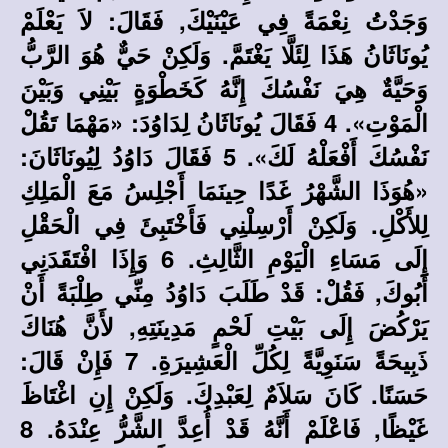
وَجَدْتُ نِعْمَةً فِي عَيْنَيْكَ, فَقَالَ: لاَ يَعْلَمْ
يُونَاثَانُ هَذَا لِئَلَّا يَغْتَمَّ. وَلَكِنْ حَيٌّ هُوَ الرَّبُّ
وَحَيَّةٌ هِيَ نَفْسُكَ إِنَّهُ كَخَطْوَةٍ بَيْنِي وَبَيْنَ
الْمَوْتِ». 4 فَقَالَ يُونَاثَانُ لِدَاوُدَ: «مَهْمَا تَقُلْ
نَفْسُكَ أَفْعَلْهُ لَكَ». 5 فَقَالَ دَاوُدُ لِيُونَاثَانَ:
«هُوَذَا الشَّهْرُ غَدًا حِينَمَا أَجْلِسُ مَعَ الْمَلِكِ
لِلأَكْلِ. وَلَكِنْ أَرْسِلْنِي فَأَخْتَبِئَ فِي الْحَقْلِ
إِلَى مَسَاءِ الْيَوْمِ الثَّالِثِ. 6 وَإِذَا افْتَقَدَنِي
أَبُوكَ, فَقُلْ: قَدْ طَلَبَ دَاوُدُ مِنِّي طِلْبَةً أَنْ
يَرْكُضَ إِلَى بَيْتِ لَحْمٍ مَدِينَتِهِ, لأَنَّ هُنَاكَ
ذَبِيحَةً سَنَوِيَّةً لِكُلِّ الْعَشِيرَةِ. 7 فَإِنْ قَالَ:
حَسَنًا. كَانَ سَلاَمٌ لِعَبْدِكَ. وَلَكِنْ إِنِ اغْتَاظَ
غَيْظًا, فَاعْلَمْ أَنَّهُ قَدْ أُعِدَّ الشَّرُّ عِنْدَهُ. 8