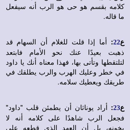
كلامه بقسم هو حى هو الرب أنه سيفعل
ما قاله.
أما إذا قلت للغلام أن السهام قد
ع
:
22
ذهبت بعيدًا عنك نحو الأمام فابتعد
لتلتقطها وتأتى بها، فهذا معناه أنك يا داود
في خطر وعليك الهرب والرب يطلقك في
طريقك ويعطيك سلامه.
أراد يوناثان أن يطمئن قلب "داود"
ع
:
23
فجعل الرب شاهدًا على كلامه أنه لا
يخونه، بل أن العهد الذي قطعه على