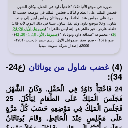
صورة في
: "فاختبأ داود في الحقل. وكان الشهر،
موقع الأنبا تكلا
فجلس الملك على الطعام ليأكل. فجلس الملك في موضعه حسب كل
مرة على مجلس عند الحائط. وقام يوناثان وجلس أبنير إلى جانب
شاول، وخلا موضع داود. ولم يقل شاول شيئا في ذلك اليوم، لأنه قال:
«لعله عارض. غير طاهر هو. إنه ليس طاهرا»" (
صموئيل الأول 20: 24-
) - مجموعة "صداقة داود ويوناثان" (
) -
26
صموئيل الأول 18: 1 - 20: 42
صورة (15) - صور سفر صموئيل الأول، رسم جيمز بادجيت (1931-
2009)، إصدار شركة سويت ميديا
(4)
(ع24-
غضب شاول من يوناثان
34):
24 فَاخْتَبَأَ دَاوُدُ فِي الْحَقْلِ. وَكَانَ الشَّهْرُ,
فَجَلَسَ الْمَلِكُ عَلَى الطَّعَامِ لِيَأْكُلَ. 25
فَجَلَسَ الْمَلِكُ فِي مَوْضِعِهِ حَسَبَ كُلِّ مَرَّةٍ
عَلَى مَجْلِسٍ عِنْدَ الْحَائِطِ. وَقَامَ يُونَاثَانُ
وَجَلَسَ أَبْنَيْرُ إِلَى جَانِبِ شَاوُلَ, وَخَلاَ مَوْضِعُ