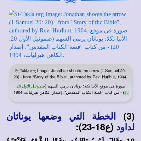
Image: Jonathan shoots the arrow (1 Samuel 20:
St-Takla.org
20) - from "Story of the Bible", authored by Rev. Hurlbut, 1904.
صورة في
: يوناثان يرمي السهم (
موقع الأنبا تكلا
صموئيل الأول 20:
) - من كتاب "قصة الكتاب المقدس"، إصدار الكاهن هيرلبات، 1904.
20
(3)
الخطة التي وضعها يوناثان
(ع18-23):
لداود
18 وَقَالَ لَهُ يُونَاثَانُ: «غَدًا الشَّهْرُ فَتُفْتَقَدُ