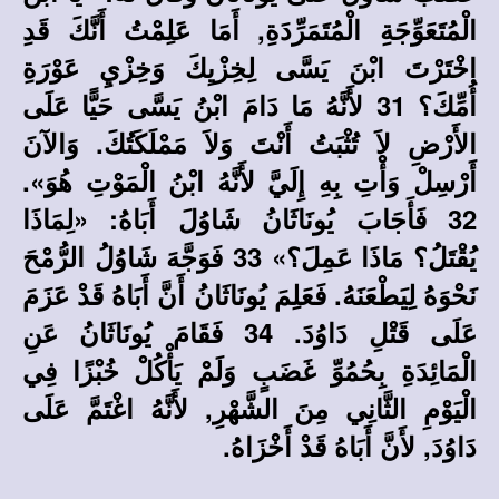
الْمُتَعَوِّجَةِ الْمُتَمَرِّدَةِ, أَمَا عَلِمْتُ أَنَّكَ قَدِ
اخْتَرْتَ ابْنَ يَسَّى لِخِزْيِكَ وَخِزْيِ عَوْرَةِ
أُمِّكَ؟ 31 لأَنَّهُ مَا دَامَ ابْنُ يَسَّى حَيًّا عَلَى
الأَرْضِ لاَ تُثْبَتُ أَنْتَ وَلاَ مَمْلَكَتُكَ. وَالآنَ
أَرْسِلْ وَأْتِ بِهِ إِلَيَّ لأَنَّهُ ابْنُ الْمَوْتِ هُوَ».
32 فَأَجَابَ يُونَاثَانُ شَاوُلَ أَبَاهُ: «لِمَاذَا
يُقْتَلُ؟ مَاذَا عَمِلَ؟» 33 فَوَجَّهَ شَاوُلُ الرُّمْحَ
نَحْوَهُ لِيَطْعَنَهُ. فَعَلِمَ يُونَاثَانُ أَنَّ أَبَاهُ قَدْ عَزَمَ
عَلَى قَتْلِ دَاوُدَ. 34 فَقَامَ يُونَاثَانُ عَنِ
الْمَائِدَةِ بِحُمُوِّ غَضَبٍ وَلَمْ يَأْكُلْ خُبْزًا فِي
الْيَوْمِ الثَّانِي مِنَ الشَّهْرِ, لأَنَّهُ اغْتَمَّ عَلَى
دَاوُدَ, لأَنَّ أَبَاهُ قَدْ أَخْزَاهُ.