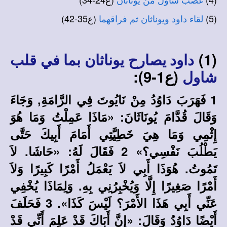
غضب شاول من يوناثان
(5)
(ع35-42)
لقاء داود ويوناثان ثم فراقهما
(1)
داود يصارح يوناثان بما في قلب
(ع1-9):
شاول
1 فَهَرَبَ دَاوُدُ مِنْ نَايُوتَ فِي الرَّامَةِ, وَجَاءَ
وَقَالَ قُدَّامَ يُونَاثَانَ: «مَاذَا عَمِلْتُ وَمَا هُوَ
إِثْمِي وَمَا هِيَ خَطِيَّتِي أَمَامَ أَبِيكَ حَتَّى
يَطْلُبَ نَفْسِي؟» 2 فَقَالَ لَهُ: «حَاشَا. لاَ
تَمُوتُ. هُوَذَا أَبِي لاَ يَعْمَلُ أَمْرًا كَبِيرًا وَلاَ
أَمْرًا صَغِيرًا إِلَّا وَيُخْبِرُنِي بِهِ. وَلِمَاذَا يُخْفِي
عَنِّي أَبِي هَذَا الأَمْرَ؟ لَيْسَ كَذَا». 3 فَحَلَفَ
أَيْضًا دَاوُدُ وَقَالَ: «إِنَّ أَبَاكَ قَدْ عَلِمَ أَنِّي قَدْ