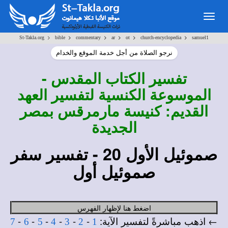
Togg
navig
>
>
>
>
>
>
St-Takla.org
bible
commentary
ar
ot
church-encyclopedia
samuel1
نرجو الصلاة من أجل خدمة الموقع والخدام
تفسير
الكتاب المقدس -
الموسوعة الكنسية لتفسير العهد
القديم: كنيسة مارمرقس بمصر
الجديدة
صموئيل الأول
20
- تفسير سفر
صموئيل أول
اضغط هنا لإظهار الفهرس
← اذهب مباشرةً لتفسير الآية:
-
-
-
-
-
-
7
6
5
4
3
2
1