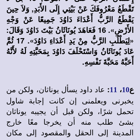
تَقْطَعُ مَعْرُوفَكَ عَنْ بَيْتِي إِلَى الأَبَدِ, وَلاَ حِينَ
يَقْطَعُ الرَّبُّ أَعْدَاءَ دَاوُدَ جَمِيعًا عَنْ وَجْهِ
الأَرْضِ». 16 فَعَاهَدَ يُونَاثَانُ بَيْتَ دَاوُدَ وَقَالَ:
«لِيَطْلُبِ الرَّبُّ مِنْ يَدِ أَعْدَاءِ دَاوُدَ». 17 ثُمَّ
عَادَ يُونَاثَانُ وَاسْتَحْلَفَ دَاوُدَ بِمَحَبَّتِهِ لَهُ لأَنَّهُ
أَحَبَّهُ مَحَبَّةَ نَفْسِهِ.
عاد داود يسأل يوناثان، ولكن من
ع
،
:
11
10
يخبرنى ويعلمنى إن كانت إجابة شاول
تحمل شرًا، ولكن قبل أن يجيبه يوناثان
بشئ طلب منه أن يخرجا معًا خارج
المدينة إلى الحقل والمقصود إلى مكان