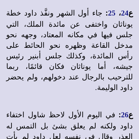
جاء أول الشهر ونفَّذ داود خطة
ع
،
:
25
24
يوناثان واختفى عن مائدة الملك، التي
جلس فيها في مكانه المعتاد، وجهه نحو
مدخل القاعة وظهره نحو الحائط على
رأس المائدة، وكذلك جلس أبنير رئيس
جيشه، أما يوناثان فكان قائمًا، ربما
للترحيب بالرجال عند دخولهم، ولم يحضر
داود الوليمة.
في اليوم الأول لاحظ شاول اختفاء
ع
:
26
داود ولكنه لم يعلق بشئ بل التمس له
العذر وقال في نفسه لعل داود لم يأتِ