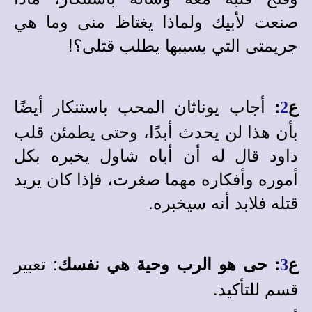
صنعت لأبيك ولماذا يغتاظ منى وما هي
جريمتى التي بسببها يطلب قتلى؟!
أجاب يوناثان المحب باستنكار أيضًا
ع
:
2
بأن هذا لن يحدث أبدًا، وحتى يطمئن قلب
داود قال له أن أباه شاول يخبره بكل
أموره وأفكاره مهما صغرت، فإذا كان يريد
قتله فلابد أنه سيخبره.
: تعبير
ع
:
حى هو الرب وحية هي نفسك
3
قسم للتأكيد.