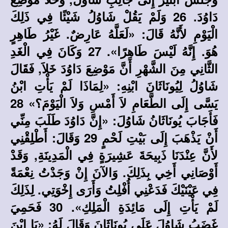
دَاوُدَ. 26 وَلَمْ يَقُلْ شَاوُلُ شَيْئًا فِي ذَلِكَ
الْيَوْمِ لأَنَّهُ قَالَ: «لَعَلَّهُ عَارِضٌ. غَيْرُ طَاهِرٍ
هُوَ. إِنَّهُ لَيْسَ طَاهِرًا». 27 وَكَانَ فِي الْغَدِ
الثَّانِي مِنَ الشَّهْرِ أَنَّ مَوْضِعَ دَاوُدَ خَلاَ, فَقَالَ
شَاوُلُ لِيُونَاثَانَ ابْنِهِ: «لِمَاذَا لَمْ يَأْتِ ابْنُ
يَسَّى إِلَى الطَّعَامِ لاَ أَمْسِ وَلاَ الْيَوْمَ؟» 28
فَأَجَابَ يُونَاثَانُ شَاوُلَ: «إِنَّ دَاوُدَ طَلَبَ مِنِّي
أَنْ يَذْهَبَ إِلَى بَيْتِ لَحْمٍ 29 وَقَالَ: أَطْلِقْنِي
لأَنَّ عِنْدَنَا ذَبِيحَةَ عَشِيرَةٍ فِي الْمَدِينَةِ, وَقَدْ
أَوْصَانِي أَخِي بِذَلِكَ. وَالآنَ إِنْ وَجَدْتُ نِعْمَةً
فِي عَيْنَيْكَ فَدَعْنِي أُفْلِتُ وَأَرَى إِخْوَتِي. لِذَلِكَ
لَمْ يَأْتِ إِلَى مَائِدَةِ الْمَلِكِ». 30 فَحَمِيَ
غَضَبُ شَاوُلَ عَلَى يُونَاثَانَ وَقَالَ لَهُ: «يَا ابْنَ