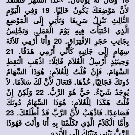
لأَنَّ مَوْضِعَكَ يَكُونُ خَالِيًا. 19 وَفِي الْيَوْمِ
الثَّالِثِ تَنْزِلُ سَرِيعًا وَتَأْتِي إِلَى الْمَوْضِعِ
الَّذِي اخْتَبَأْتَ فِيهِ يَوْمَ الْعَمَلِ, وَتَجْلِسُ
بِجَانِبِ حَجَرِ الاِفْتِرَاقِ. 20 وَأَنَا أَرْمِي ثَلاَثَةَ
سِهَامٍ إِلَى جَانِبِهِ كَأَنِّي أَرْمِي هَدَفًا. 21
وَحِينَئِذٍ أُرْسِلُ الْغُلاَمَ قَائِلًا: اذْهَبِ الْتَقِطِ
السِّهَامَ. فَإِنْ قُلْتُ لِلْغُلاَمِ: هُوَذَا السِّهَامُ
دُونَكَ فَجَائِيًا, خُذْهَا. فَتَعَالَ لأَنَّ لَكَ سَلاَمًا. لاَ
يُوجَدُ شَيْءٌ. حَيٌّ هُوَ الرَّبُّ. 22 وَلَكِنْ إِنْ
قُلْتُ هَكَذَا لِلْغُلاَمِ: هُوَذَا السِّهَامُ دُونَكَ
فَصَاعِدًا. فَاذْهَبْ لأَنَّ الرَّبَّ قَدْ أَطْلَقَكَ. 23
وَأَمَّا الْكَلاَمُ الَّذِي تَكَلَّمْنَا بِهِ أَنَا وَأَنْتَ فَهُوَذَا
الرَّبُّ بَيْنِي وَبَيْنَكَ إِلَى الأَبَدِ».