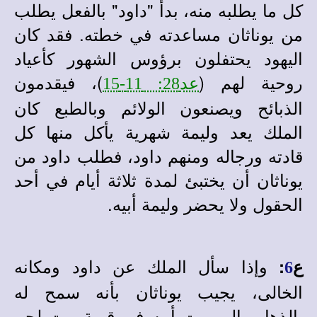
كل ما يطلبه منه، بدأ "داود" بالفعل يطلب
من يوناثان مساعدته في خطته. فقد كان
اليهود يحتفلون برؤوس الشهور كأعياد
روحية لهم (
)، فيقدمون
عد28: 11-15
الذبائح ويصنعون الولائم وبالطبع كان
الملك يعد وليمة شهرية يأكل منها كل
قادته ورجاله ومنهم داود، فطلب داود من
يوناثان أن يختبئ لمدة ثلاثة أيام في أحد
الحقول ولا يحضر وليمة أبيه.
وإذا سأل الملك عن داود ومكانه
ع
:
6
الخالى، يجيب يوناثان بأنه سمح له
بالذهاب إلى بيت أبيه في قرية بيت لحم