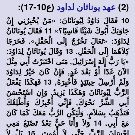
(2)
(ع10-17):
عهد يوناثان لداود
10 فَقَالَ دَاوُدُ لِيُونَاثَانَ: «مَنْ يُخْبِرُنِي إِنْ
جَاوَبَكَ أَبُوكَ شَيْئًا قَاسِيًا؟» 11 فَقَالَ يُونَاثَانُ
لِدَاوُدَ: «تَعَالَ نَخْرُجُ إِلَى الْحَقْلِ». فَخَرَجَا
كِلاَهُمَا إِلَى الْحَقْلِ. 13 وَقَالَ يُونَاثَانُ لِدَاوُدَ:
«يَا رَبُّ إِلَهَ إِسْرَائِيلَ, مَتَى اخْتَبَرْتُ أَبِي مِثْلَ
الآنَ غَدًا أَوْ بَعْدَ غَدٍ, فَإِنْ كَانَ خَيْرٌ لِدَاوُدَ
وَلَمْ أُرْسِلْ حِينَئِذٍ فَأُخْبِرَهُ, 13 فَهَكَذَا يَفْعَلُ
الرَّبُّ لِيُونَاثَانَ وَهَكَذَا يَزِيدُ. وَإِنِ اسْتَحْسَنَ
أَبِي الشَّرَّ نَحْوَكَ, فَإِنِّي أُخْبِرُكَ وَأُطْلِقُكَ
فَتَذْهَبُ بِسَلاَمٍ. وَلْيَكُنِ الرَّبُّ مَعَكَ كَمَا كَانَ
مَعَ أَبِي. 14 وَلاَ وَأَنَا حَيٌّ بَعْدُ تَصْنَعُ مَعِي
إِحْسَانَ الرَّبِّ حَتَّى لاَ أَمُوتَ, 15 بَلْ لاَ