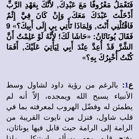
فَتَعْمَلُ مَعْرُوفًا مَعَ عَبْدِكَ, لأَنَّكَ بِعَهْدِ الرَّبِّ
أَدْخَلْتَ عَبْدَكَ مَعَكَ. وَإِنْ كَانَ فِيَّ إِثْمٌ
فَاقْتُلْنِي أَنْتَ, وَلِمَاذَا تَأْتِي بِي إِلَى أَبِيكَ؟» 9
فَقَالَ يُونَاثَانُ: «حَاشَا لَكَ! لأَنَّهُ لَوْ عَلِمْتُ أَنَّ
الشَّرَّ قَدْ أُعِدَّ عِنْدَ أَبِي لِيَأْتِيَ عَلَيْكَ, أَفَمَا
كُنْتُ أُخْبِرُكَ بِهِ؟»
بالرغم من رؤية داود لشاول وسط
ع
:
1
الأنبياء يسبح الله ويمجده، إلاّ أنه لم
يطمئن له وفضّل الهروب لمعرفته بما في
قلب شاول، فنزل من نايوت القريبة من
الرامة إلى الرامة حيث قابل فيها يوناثان،
وفتح قلبه معه وسأله باستنكار، ماذا