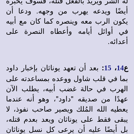
له الشر ويريد بالفعل قتله، فسوف يخبره
أيضًا ويدعه يهرب من وجهه. ودعا أن
يكون الرب معه وينصره كما كان مع أبيه
في أوائل أيامه وأعطاه النصرة على
أعدائه.
بعد أن تعهد يوناثان بإخبار داود
ع
،
:
15
14
بما في قلب شاول ووعده بمساعدته على
الهرب في حالة غضب أبيه، يطلب الآن
عهدًا من صديقه "داود"، وهو أنه عندما
يعطيه الله المُلك ويصير صاحب نفوذ، لا
يبقى فقط على يوناثان ويعد بعدم قتله،
بل أيضًا عليه أن يرعى كل نسل يوناثان