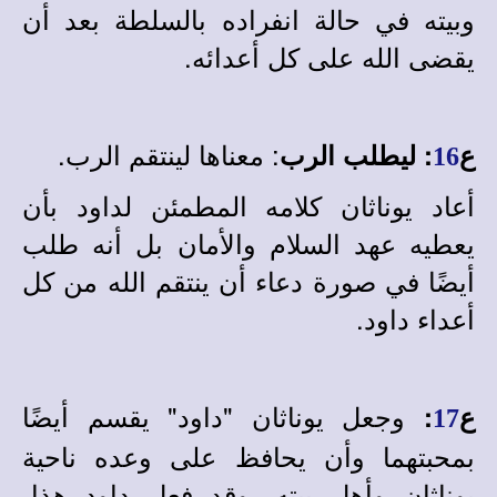
وبيته في حالة انفراده بالسلطة بعد أن
يقضى الله على كل أعدائه.
: معناها لينتقم الرب.
ع
:
ليطلب الرب
16
أعاد يوناثان كلامه المطمئن لداود بأن
يعطيه عهد السلام والأمان بل أنه طلب
أيضًا في صورة دعاء أن ينتقم الله من كل
أعداء داود.
وجعل يوناثان "داود" يقسم أيضًا
ع
:
17
بمحبتهما وأن يحافظ على وعده ناحية
يوناثان وأهل بيته، وقد فعل داود هذا،