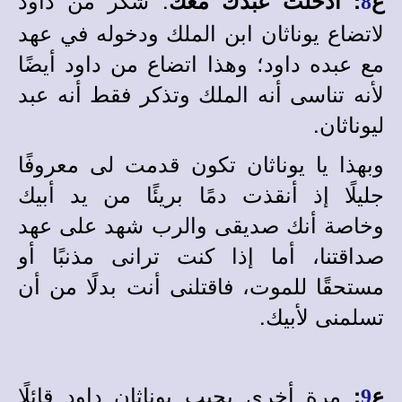
8
لاتضاع يوناثان ابن الملك ودخوله في عهد
مع عبده داود؛ وهذا اتضاع من داود أيضًا
لأنه تناسى أنه الملك وتذكر فقط أنه عبد
ليوناثان.
وبهذا يا يوناثان تكون قدمت لى معروفًا
جليلًا إذ أنقذت دمًا بريئًا من يد أبيك
وخاصة أنك صديقى والرب شهد على عهد
صداقتنا، أما إذا كنت ترانى مذنبًا أو
مستحقًا للموت، فاقتلنى أنت بدلًا من أن
تسلمنى لأبيك.
مرة أخرى يجيب يوناثان داود قائلًا
ع
:
9