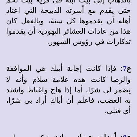
حتى يقدم مع أسرته الذبيحة التي اعتاد
أهله أن يقدموها كل سنة، وبالفعل كان
هذا من عادات العشائر اليهودية أن يقدموا
تذكارات في رؤوس الشهور.
فإذا كانت إجابة أبيك هي الموافقة
ع
:
7
والرضا كانت هذه علامة سلام وأنه لا
يضمر لى شرًا، أما إذا هاج واغتاظ واشتد
به الغضب، فاعلم أن أباك أراد بى شرًا،
أي قتلى.
: شكر من داود
ع
:
أدخلت عبدك معك