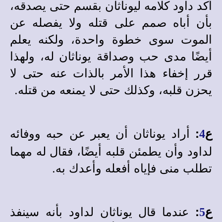
أكد داود كلامه ليوناثان بقسم حتى يصدقه،
بأن أباه صمم على قتله ولا يفصله عن
الموت سوى خطوة واحدة، ولكنه يعلم
أيضًا مدى حب وصداقة يوناثان له، ولهذا
قرر إخفاء هذا الأمر بالذات عنه حتى لا
يحزن قلبه، وكذلك حتى لا يمنعه من قتله.
أراد يوناثان أن يعبر عن حبه ووفائه
ع
:
4
لداود وأن يطمئن قلبه أيضًا، فقال له مهما
تطلب منى فإياه أفعله وأعدك به.
عندما قال يوناثان لداود بأنه سينفذ
ع
:
5