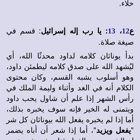
خلاء.
: قسم في
ع
،
:
يا رب إله إسرائيل
13
12
صيغة صلاة.
بدأ يوناثان كلامه لداود محدثًا الله، أي
ليُشهد الله على صدق كلامه ليطمئن داود،
وهو أسلوب يشبه القسم، وكان محتوى
الكلام أنه في الغد وأثناء وليمة الملك في
رأس الشهر إذا علم أن شاول يحب داود
ويتمنى له الخير فإنه سوف يخبره بذلك،
أما إذا لم يخبره يفعل الله بيوناثان كل شر
"
"، أما إذا شعر أن أباه يضمر
يفعل ويزيد