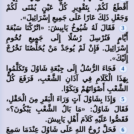
أَقْطَعُ لَكُمْ. بِتَقْوِيرِ كُلِّ عَيْنٍ يُمْنَى لَكُمْ
وَجَعْلِ ذَلِكَ عَارًا عَلَى جَمِيعِ إِسْرَائِيلَ».
فَقَالَ لَهُ شُيُوخُ يَابِيشَ: «اتْرُكْنَا سَبْعَةَ
3
أَيَّامٍ فَنُرْسِلَ رُسُلًا إِلَى جَمِيعِ تُخُومِ
إِسْرَائِيلَ. فَإِنْ لَمْ يُوجَدْ مَنْ يُخَلِّصُنَا نَخْرُجْ
إِلَيْكَ».
فَجَاءَ الرُّسُلُ إِلَى جِبْعَةِ شَاوُلَ وَتَكَلَّمُوا
4
بِهَذَا الْكَلَامِ فِي آذَانِ الشَّعْبِ، فَرَفَعَ كُلُّ
الشَّعْبِ أَصْوَاتَهُمْ وَبَكَوْا.
وَإِذَا بِشَاوُلَ آتٍ وَرَاءَ الْبَقَرِ مِنَ الْحَقْلِ،
5
فَقَالَ شَاوُلُ: «مَا بَالُ الشَّعْبِ يَبْكُونَ؟»
فَقَصُّوا عَلَيْهِ كَلاَمَ أَهْلِ يَابِيشَ.
فَحَلَّ رُوحُ اللهِ عَلَى شَاوُلَ عِنْدَمَا سَمِعَ
6