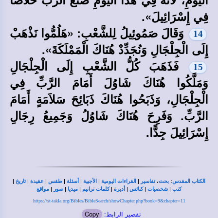
فِي إِسْرَائِيلَ».
وَقَالَ صَمُوئِيلُ لِلشَّعْبِ: «هَلُمُّوا نَذْهَبْ
14
إِلَى الْجِلْجَالِ وَنُجَدِّدْ هُنَاكَ الْمَمْلَكَةَ».
فَذَهَبَ كُلُّ الشَّعْبِ إِلَى الْجِلْجَالِ
15
وَمَلَّكُوا هُنَاكَ شَاوُلَ أَمَامَ الرَّبِّ فِي
الْجِلْجَالِ، وَذَبَحُوا هُنَاكَ ذَبَائِحَ سَلاَمَةٍ أَمَامَ
الرَّبِّ. وَفَرِحَ هُنَاكَ شَاوُلُ وَجَمِيعُ رِجَالِ
إِسْرَائِيلَ جِدًّا.
|
|
|
|
|
|
|
،
:
الكتاب المقدس
بحث
تفاسير
القراءات اليومية
الأجبية
أسئلة
طقس
عقيدة
تاريخ
|
|
|
|
|
|
|
كتب
شخصيات
كنائس
أديرة
كلمات ترانيم
ميديا
صور
مواقع
https://st-takla.org/Bibles/BibleSearch/showChapter.php?book=9&chapter=11
تقصير الرابط:
Copy