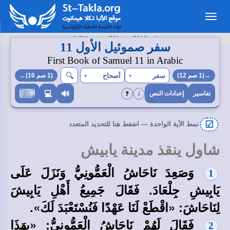
Toggle
navigation
>
>
St-Takla.org
Bibles
BibleSearch
سفر صموئيل الأول 11
First Book of Samuel 11 in Arabic
🔍︎
سفر
أصحاح
→(1 صم 12)
▾
▾
(1 صم 10)←
i
❓
💻
🔊
تفاسير
إعدادات النص
☑
نمط الآية الواحدة — اضغط هنا للتحديد المتعدد
شاول ينقذ مدينة يابيش
وَصَعِدَ نَاحَاشُ الْعَمُّونِيُّ وَنَزَلَ عَلَى
1
يَابِيشِ جِلْعَادَ. فَقَالَ جَمِيعُ أَهْلِ يَابِيشَ
لِنَاحَاشَ: «اقْطَعْ لَنَا عَهْدًا فَنُسْتَعْبَدَ لَكَ».
فَقَالَ لَهُمْ نَاحَاشُ الْعَمُّونِيُّ: «بِهَذَا
2