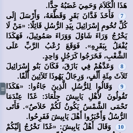
هَذَا الْكَلاَمَ وَحَمِيَ غَضَبُهُ جِدًّا.
فَأَخَذَ فَدَّانَ بَقَرٍ وَقَطَّعَهُ، وَأَرْسَلَ إِلَى
7
كُلِّ تُخُومِ إِسْرَائِيلَ بِيَدِ الرُّسُلِ قَائِلًا: «مَنْ لَا
يَخْرُجُ وَرَاءَ شَاوُلَ وَوَرَاءَ صَمُوئِيلَ، فَهَكَذَا
يُفْعَلُ بِبَقَرِهِ». فَوَقَعَ رُعْبُ الرَّبِّ عَلَى
الشَّعْبِ، فَخَرَجُوا كَرَجُلٍ وَاحِدٍ.
وَعَدَّهُمْ فِي بَازَقَ، فَكَانَ بَنُو إِسْرَائِيلَ
8
ثَلاَثَ مِئَةِ أَلْفٍ، وَرِجَالُ يَهُوذَا ثَلاَثِينَ أَلْفًا.
وَقَالُوا لِلرُّسُلِ الَّذِينَ جَاءُوا: «هَكَذَا
9
☰
تَقُولُونَ لأَهْلِ يَابِيشَ جِلْعَادَ: غَدًا عِنْدَمَا
تَحْمَى الشَّمْسُ يَكُونُ لَكُمْ خَلاَصٌ». فَأَتَى
الرُّسُلُ وَأَخْبَرُوا أَهْلَ يَابِيشَ فَفَرِحُوا.
وَقَالَ أَهْلُ يَابِيشَ: «غَدًا نَخْرُجُ إِلَيْكُمْ
10