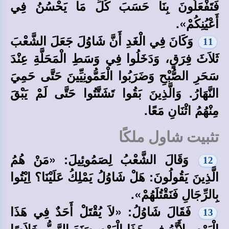
فَتَفْعَلُونَ بِنَا حَسَبَ كُلِّ مَا يَحْسُنُ فِي
أَعْيُنِكُمْ».
وَكَانَ فِي الْغَدِ أَنَّ شَاوُلَ جَعَلَ الشَّعْبَ
11
ثَلاَثَ فِرَقٍ، وَدَخَلُوا فِي وَسَطِ الْمَحَلَّةِ عِنْدَ
سَحَرِ الصُّبْحِ وَضَرَبُوا الْعَمُّونِيِّينَ حَتَّى حَمِيَ
النَّهَارُ. وَالَّذِينَ بَقُوا تَشَتَّتُوا حَتَّى لَمْ يَبْقَ
مِنْهُمُ اثْنَانِ مَعًا.
تثبيت شاول ملكًا
وَقَالَ الشَّعْبُ لِصَمُوئِيلَ: «مَنْ هُمُ
12
الَّذِينَ يَقُولُونَ: هَلْ شَاوُلُ يَمْلِكُ عَلَيْنَا؟ اِيْتُوا
بِالرِّجَالِ فَنَقْتُلَهُمْ».
فَقَالَ شَاوُلُ: «لاَ يُقْتَلْ أَحَدٌ فِي هَذَا
13
الْيَوْمِ، لأَنَّهُ فِي هَذَا الْيَوْمِ صَنَعَ الرَّبُّ خَلاَصًا