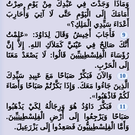
وَمَاذَا وَجَدْتَ فِي عَبْدِكَ مِنْ يَوْمِ صِرْتُ
أَمَامَكَ إِلَى الْيَوْمِ حَتَّى لَا آتِيَ وَأُحَارِبَ
أَعْدَاءَ سَيِّدِي الْمَلِكِ؟»
فَأَجَابَ أَخِيشُ وَقَالَ لِدَاوُدَ: «عَلِمْتُ
9
أَنَّكَ صَالِحٌ فِي عَيْنَيَّ كَمَلاَكِ اللهِ. إِلاَّ إِنَّ
رُؤَسَاءَ الْفِلِسْطِينِيِّينَ قَالُوا: لَا يَصْعَدْ مَعَنَا
إِلَى الْحَرْبِ.
وَالآنَ فَبَكِّرْ صَبَاحًا مَعَ عَبِيدِ سَيِّدِكَ
10
الَّذِينَ جَاءُوا مَعَكَ. وَإِذَا بَكَّرْتُمْ صَبَاحًا وَأَضَاءَ
لَكُمْ فَاذْهَبُوا».
فَبَكَّرَ دَاوُدُ هُوَ وَرِجَالُهُ لِكَيْ يَذْهَبُوا
11
صَبَاحًا وَيَرْجِعُوا إِلَى أَرْضِ الْفِلِسْطِينِيِّينَ.
وَأَمَّا الْفِلِسْطِينِيُّونَ فَصَعِدُوا إِلَى يَزْرَعِيلَ.