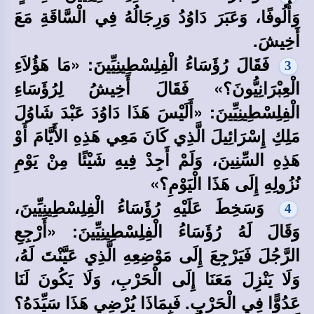
وَأُلُوفًا، وَعَبَرَ دَاوُدُ وَرِجَالُهُ فِي الْسَّاقَةِ مَعَ
أَخِيشَ.
فَقَالَ رُؤَسَاءُ الْفِلِسْطِينِيِّينَ: «مَا هَؤُلاَءِ
3
الْعِبْرَانِيُّونَ؟» فَقَالَ أَخِيشُ لِرُؤَسَاءِ
الْفِلِسْطِينِيِّينَ: «أَلَيْسَ هَذَا دَاوُدَ عَبْدَ شَاوُلَ
مَلِكِ إِسْرَائِيلَ الَّذِي كَانَ مَعِي هَذِهِ الأَيَّامَ أَوْ
هَذِهِ السِّنِينَ، وَلَمْ أَجِدْ فِيهِ شَيْئًا مِنْ يَوْمِ
نُزُولِهِ إِلَى هَذَا الْيَوْمِ؟»
وَسَخِطَ عَلَيْهِ رُؤَسَاءُ الْفِلِسْطِينِيِّينَ،
4
وَقَالَ لَهُ رُؤَسَاءُ الْفِلِسْطِينِيِّينَ: «أَرْجِعِ
الرَّجُلَ فَيَرْجِعَ إِلَى مَوْضِعِهِ الَّذِي عَيَّنْتَ لَهُ،
وَلَا يَنْزِلَ مَعَنَا إِلَى الْحَرْبِ، وَلَا يَكُونَ لَنَا
عَدُوًّا فِي الْحَرْبِ. فَبِمَاذَا يُرْضِي هَذَا سَيِّدَهُ؟