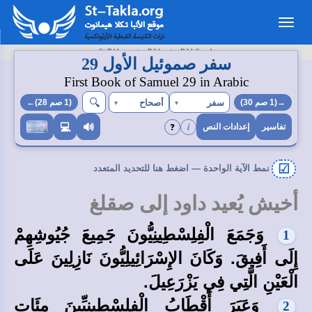
Toggle
navigation
>
>
St-Takla.org
Bibles
BibleSearch
سفر صموئيل الأول 29
First Book of Samuel 29 in Arabic
🔍︎
سفر
أصحاح
→(1 صم 30)
▾
▾
(1 صم 28)←
i
❓
💻
🔊
تفاسير
إعدادات النص
☑
نمط الآية الواحدة — اضغط هنا للتحديد المتعدد
أخيش يُعيد داود إلى صقلغ
وَجَمَعَ الْفِلِسْطِينِيُّونَ جَمِيعَ جُيُوشِهِمْ
1
إِلَى أَفِيقَ. وَكَانَ الإِسْرَائِيلِيُّونَ نَازِلِينَ عَلَى
الْعَيْنِ الَّتِي فِي يَزْرَعِيلَ.
وَعَبَرَ أَقْطَابُ الْفِلِسْطِينِيِّينَ مِئَاتٍ
2