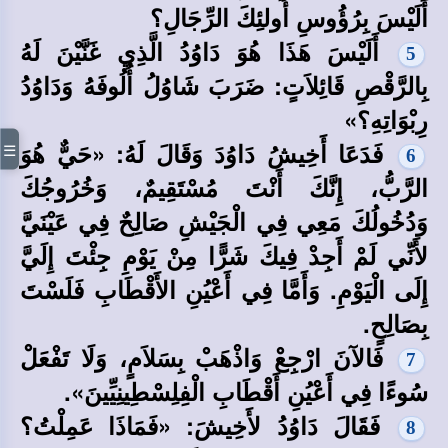
أَلَيْسَ بِرُؤُوسِ أُولئِكَ الرِّجَالِ؟
أَلَيْسَ هَذَا هُوَ دَاوُدُ الَّذِي غَنَّيْنَ لَهُ
5
بِالرَّقْصِ قَائِلاَتٍ: ضَرَبَ شَاوُلُ أُلُوفَهُ وَدَاوُدُ
رِبْوَاتِهِ؟»
فَدَعَا أَخِيشُ دَاوُدَ وَقَالَ لَهُ: «حَيٌّ هُوَ
☰
6
الرَّبُّ، إِنَّكَ أَنْتَ مُسْتَقِيمٌ، وَخُرُوجُكَ
وَدُخُولُكَ مَعِي فِي الْجَيْشِ صَالِحٌ فِي عَيْنَيَّ
لأَنِّي لَمْ أَجِدْ فِيكَ شَرًّا مِنْ يَوْمِ جِئْتَ إِلَيَّ
إِلَى الْيَوْمِ. وَأَمَّا فِي أَعْيُنِ الأَقْطَابِ فَلَسْتَ
بِصَالِحٍ.
فَالآنَ ارْجِعْ وَاذْهَبْ بِسَلاَمٍ، وَلَا تَفْعَلْ
7
سُوءًا فِي أَعْيُنِ أَقْطَابِ الْفِلِسْطِينِيِّينَ».
فَقَالَ دَاوُدُ لأَخِيشَ: «فَمَاذَا عَمِلْتُ؟
8