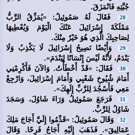
جُبَّتِهِ فَانْمَزَقَ.
فَقَالَ لَهُ صَمُوئِيلُ: «يُمَزِّقُ الرَّبُّ
28
مَمْلَكَةَ إِسْرَائِيلَ عَنْكَ الْيَوْمَ وَيُعْطِيهَا
لِصَاحِبِكَ الَّذِي هُوَ خَيْرٌ مِنْكَ.
وَأَيْضًا نَصِيحُ إِسْرَائِيلَ لَا يَكْذِبُ وَلَا
29
يَنْدَمُ، لأَنَّهُ لَيْسَ إِنْسَانًا لِيَنْدَمَ».
فَقَالَ: «قَدْ أَخْطَأْتُ. وَالآنَ فَأَكْرِمْنِي
30
أَمَامَ شُيُوخِ شَعْبِي وَأَمَامَ إِسْرَائِيلَ، وَارْجِعْ
مَعِي فَأَسْجُدَ لِلرَّبِّ إِلَهِكَ».
فَرَجَعَ صَمُوئِيلُ وَرَاءَ شَاوُلَ، وَسَجَدَ
31
شَاوُلُ لِلرَّبِّ.
وَقَالَ صَمُوئِيلُ: «قَدِّمُوا إِلَيَّ أَجَاجَ مَلِكَ
32
عَمَالِيقَ». فَذَهَبَ إِلَيْهِ أَجَاجُ فَرِحًا. وَقَالَ