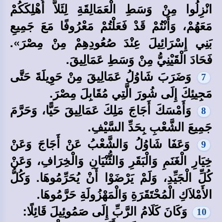
انْزِلُوا مِنْ وَسَطِ الْعَمَالِقَةِ لِئَلاَّ أُهْلِكَكُمْ
مَعَهُمْ، وَأَنْتُمْ قَدْ فَعَلْتُمْ مَعْرُوفًا مَعَ جَمِيعِ
بَنِي إِسْرَائِيلَ عِنْدَ صُعُودِهِمْ مِنْ مِصْرَ».
فَحَادَ الْقَيْنِيُّ مِنْ وَسَطِ عَمَالِيقَ.
وَضَرَبَ شَاوُلُ عَمَالِيقَ مِنْ حَوِيلَةَ حَتَّى
7
مَجِيئِكَ إِلَى شُورَ الَّتِي مُقَابِلَ مِصْرَ.
وَأَمْسَكَ أَجَاجَ مَلِكَ عَمَالِيقَ حَيًّا، وَحَرَّمَ
8
جَمِيعَ الشَّعْبِ بِحَدِّ السَّيْفِ.
وَعَفَا شَاوُلُ وَالشَّعْبُ عَنْ أَجَاجَ وَعَنْ
9
خِيَارِ الْغَنَمِ وَالْبَقَرِ وَالثُّنْيَانِ وَالْخِرَافِ، وَعَنْ
كُلِّ الْجَيِّدِ، وَلَمْ يَرْضَوْا أَنْ يُحَرِّمُوهَا. وَكُلُّ
الأَمْلاَكِ الْمُحْتَقَرَةِ وَالْمَهْزُولَةِ حَرَّمُوهَا.
وَكَانَ كَلَامُ الرَّبِّ إِلَى صَمُوئِيلَ قَائِلًا:
10