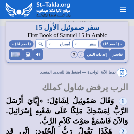
Toggle
navigation
>
>
St-Takla.org
Bibles
BibleSearch
سفر صموئيل الأول 15
First Book of Samuel 15 in Arabic
🔍︎
سفر
أصحاح
→(1 صم 16)
▾
▾
(1 صم 14)←
i
❓
💻
🔊
تفاسير
إعدادات النص
☑
نمط الآية الواحدة — اضغط هنا للتحديد المتعدد
الرب يرفض شاول كملك
وَقَالَ صَمُوئِيلُ لِشَاوُلَ: «إِيَّايَ أَرْسَلَ
1
الرَّبُّ لِمَسْحِكَ مَلِكًا عَلَى شَعْبِهِ إِسْرَائِيلَ.
وَالآنَ فَاسْمَعْ صَوْتَ كَلاَمِ الرَّبِّ.
هَكَذَا يَقُولُ رَبُّ الْجُنُودِ: إِنِّي قَدِ
2