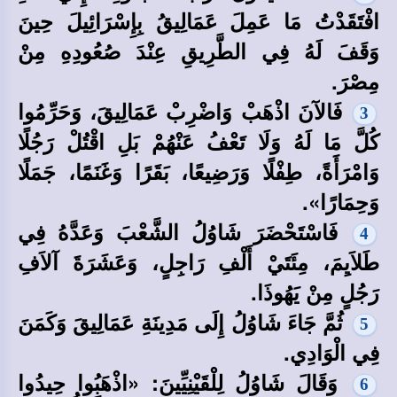
افْتَقَدْتُ مَا عَمِلَ عَمَالِيقُ بِإِسْرَائِيلَ حِينَ
وَقَفَ لَهُ فِي الطَّرِيقِ عِنْدَ صُعُودِهِ مِنْ
مِصْرَ.
فَالآنَ اذْهَبْ وَاضْرِبْ عَمَالِيقَ، وَحَرِّمُوا
3
كُلَّ مَا لَهُ وَلَا تَعْفُ عَنْهُمْ بَلِ اقْتُلْ رَجُلًا
وَامْرَأَةً، طِفْلًا وَرَضِيعًا، بَقَرًا وَغَنَمًا، جَمَلًا
وَحِمَارًا».
فَاسْتَحْضَرَ شَاوُلُ الشَّعْبَ وَعَدَّهُ فِي
4
طَلاَيِمَ، مِئَتَيْ أَلْفِ رَاجِلٍ، وَعَشَرَةَ آلاَفِ
رَجُلٍ مِنْ يَهُوذَا.
ثُمَّ جَاءَ شَاوُلُ إِلَى مَدِينَةِ عَمَالِيقَ وَكَمَنَ
5
فِي الْوَادِي.
وَقَالَ شَاوُلُ لِلْقَيْنِيِّينَ: «اذْهَبُوا حِيدُوا
6