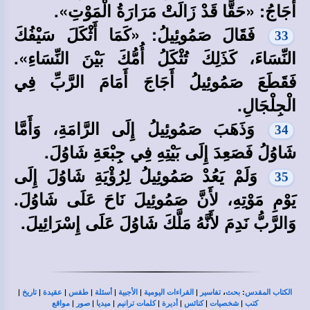
أَجَاجُ: «حَقًّا قَدْ زَالَتْ مَرَارَةُ الْمَوْتِ».
فَقَالَ صَمُوئِيلُ: «كَمَا أَثْكَلَ سَيْفُكَ
33
النِّسَاءَ، كَذَلِكَ تُثْكَلُ أُمُّكَ بَيْنَ النِّسَاءِ».
فَقَطَعَ صَمُوئِيلُ أَجَاجَ أَمَامَ الرَّبِّ فِي
الْجِلْجَالِ.
وَذَهَبَ صَمُوئِيلُ إِلَى الرَّامَةِ، وَأَمَّا
34
شَاوُلُ فَصَعِدَ إِلَى بَيْتِهِ فِي جِبْعَةِ شَاوُلَ.
وَلَمْ يَعُدْ صَمُوئِيلُ لِرُؤْيَةِ شَاوُلَ إِلَى
35
يَوْمِ مَوْتِهِ، لأَنَّ صَمُوئِيلَ نَاحَ عَلَى شَاوُلَ.
وَالرَّبُّ نَدِمَ لأَنَّهُ مَلَّكَ شَاوُلَ عَلَى إِسْرَائِيلَ.
|
|
|
|
|
|
|
،
:
الكتاب المقدس
بحث
تفاسير
القراءات اليومية
الأجبية
أسئلة
طقس
عقيدة
تاريخ
|
|
|
|
|
|
|
كتب
شخصيات
كنائس
أديرة
كلمات ترانيم
ميديا
صور
مواقع