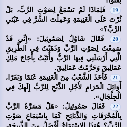
فَلِمَاذَا لَمْ تَسْمَعْ لِصَوْتِ الرَّبِّ، بَلْ
19
ثُرْتَ عَلَى الْغَنِيمَةِ وَعَمِلْتَ الشَّرَّ فِي عَيْنَيِ
الرَّبِّ؟»
فَقَالَ شَاوُلُ لِصَمُوئِيلَ: «إِنِّي قَدْ
20
سَمِعْتُ لِصَوْتِ الرَّبِّ وَذَهَبْتُ فِي الطَّرِيقِ
الَّتِي أَرْسَلَنِي فِيهَا الرَّبُّ وَأَتَيْتُ بِأَجَاجَ مَلِكِ
عَمَالِيقَ وَحَرَّمْتُ عَمَالِيقَ.
فَأَخَذَ الشَّعْبُ مِنَ الْغَنِيمَةِ غَنَمًا وَبَقَرًا،
21
أَوَائِلَ الْحَرَامِ لأَجْلِ الذَّبْحِ لِلرَّبِّ إِلَهِكَ فِي
الْجِلْجَالِ».
فَقَالَ صَمُوئِيلُ: «هَلْ مَسَرَّةُ الرَّبِّ
22
بِالْمُحْرَقَاتِ وَالذَّبَائِحِ كَمَا بِاسْتِمَاعِ صَوْتِ
الرَّبِّ؟ هُوَذَا الاسْتِمَاعُ أَفْضَلُ مِنَ الذَّبِيحَةِ،