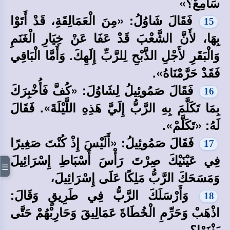
سَامِعٌ؟»
فَقَالَ شَاوُلُ: «مِنَ الْعَمَالِقَةِ، قَدْ أَتَوْا
15
بِهَا، لأَنَّ الشَّعْبَ قَدْ عَفَا عَنْ خِيَارِ الْغَنَمِ
وَالْبَقَرِ لأَجْلِ الذَّبْحِ لِلرَّبِّ إِلَهِكَ. وَأَمَّا الْبَاقِي
فَقَدْ حَرَّمْنَاهُ».
فَقَالَ صَمُوئِيلُ لِشَاوُلَ: «كُفَّ فَأُخْبِرَكَ
16
بِمَا تَكَلَّمَ بِهِ الرَّبُّ إِلَيَّ هَذِهِ اللَّيْلَةَ». فَقَالَ
لَهُ: «تَكَلَّمْ».
فَقَالَ صَمُوئِيلُ: «أَلَيْسَ إِذْ كُنْتَ صَغِيرًا
17
فِي عَيْنَيْكَ صِرْتَ رَأْسَ أَسْبَاطِ إِسْرَائِيلَ
☰
وَمَسَحَكَ الرَّبُّ مَلِكًا عَلَى إِسْرَائِيلَ،
وَأَرْسَلَكَ الرَّبُّ فِي طَرِيقٍ وَقَالَ:
18
اذْهَبْ وَحَرِّمِ الْخُطَاةَ عَمَالِيقَ وَحَارِبْهُمْ حَتَّى
يَفْنَوْا؟