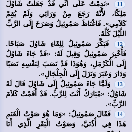
«نَدِمْتُ عَلَى أَنِّي قَدْ جَعَلْتُ شَاوُلَ
11
مَلِكًا، لأَنَّهُ رَجَعَ مِنْ وَرَائِي وَلَمْ يُقِمْ
كَلاَمِي». فَاغْتَاظَ صَمُوئِيلُ وَصَرَخَ إِلَى الرَّبِّ
اللَّيْلَ كُلَّهُ.
فَبَكَّرَ صَمُوئِيلُ لِلِقَاءِ شَاوُلَ صَبَاحًا.
12
فَأُخْبِرَ صَمُوئِيلُ وَقِيلَ لَهُ: «قَدْ جَاءَ شَاوُلُ
إِلَى الْكَرْمَلِ، وَهُوَذَا قَدْ نَصَبَ لِنَفْسِهِ نَصَبًا
وَدَارَ وَعَبَرَ وَنَزَلَ إِلَى الْجِلْجَالِ».
وَلَمَّا جَاءَ صَمُوئِيلُ إِلَى شَاوُلَ قَالَ لَهُ
13
شَاوُلُ: «مُبَارَكٌ أَنْتَ لِلرَّبِّ. قَدْ أَقَمْتُ كَلاَمَ
الرَّبِّ».
فَقَالَ صَمُوئِيلُ: «وَمَا هُوَ صَوْتُ الْغَنَمِ
14
هَذَا فِي أُذُنَيَّ، وَصَوْتُ الْبَقَرِ الَّذِي أَنَا