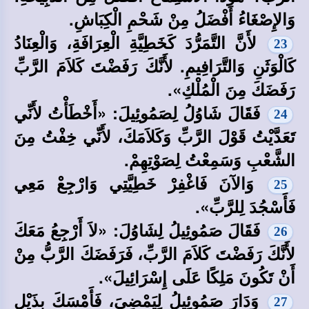
وَالإِصْغَاءُ أَفْضَلُ مِنْ شَحْمِ الْكِبَاشِ.
لأَنَّ التَّمَرُّدَ كَخَطِيَّةِ الْعِرَافَةِ، وَالْعِنَادُ
23
كَالْوَثَنِ وَالتَّرَافِيمِ. لأَنَّكَ رَفَضْتَ كَلاَمَ الرَّبِّ
رَفَضَكَ مِنَ الْمُلْكِ».
فَقَالَ شَاوُلُ لِصَمُوئِيلَ: «أَخْطَأْتُ لأَنِّي
24
تَعَدَّيْتُ قَوْلَ الرَّبِّ وَكَلاَمَكَ، لأَنِّي خِفْتُ مِنَ
الشَّعْبِ وَسَمِعْتُ لِصَوْتِهِمْ.
وَالآنَ فَاغْفِرْ خَطِيَّتِي وَارْجِعْ مَعِي
25
فَأَسْجُدَ لِلرَّبِّ».
فَقَالَ صَمُوئِيلُ لِشَاوُلَ: «لاَ أَرْجِعُ مَعَكَ
26
لأَنَّكَ رَفَضْتَ كَلاَمَ الرَّبِّ، فَرَفَضَكَ الرَّبُّ مِنْ
أَنْ تَكُونَ مَلِكًا عَلَى إِسْرَائِيلَ».
وَدَارَ صَمُوئِيلُ لِيَمْضِيَ، فَأَمْسَكَ بِذَيْلِ
27