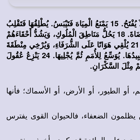
«عِنْدَهُ الْحِكْمَةُ وَالْقُدْرَةُ. لَهُ الْمَشُورَةُ وَالْفِطْنَةُ. 14 هُوَذَا يَهْدِمُ فَلاَ يُبْنَى. يُغْلِقُ عَلَى إِنْسَانٍ فَلاَ يُفْتَحُ. 15 يَمْنَعُ الْمِيَاهَ فَتَيْبَسُ. يُطْلِقُهَا فَتَقْلِبُ
الأَرْضَ. 16 عِنْدَهُ الْعِزُّ وَالْفَهْمُ. لَهُ الْمُضِلُّ وَالْمُضَلُّ. 17 يَذْهَبُ بِالْمُشِيرِينَ أَسْرَى، وَيُحَمِّقُ الْقُضَاةَ. 18 يَحُلُّ مَنَاطِقَ الْمُلُوكِ، وَيَشُدُّ أَحْقَاءَهُمْ
بِوِثَاق. 19 يَذْهَبُ بِالْكَهَنَةِ أَسْرَى، وَيَقْلِبُ الأَقْوِيَاءَ. 20 يَقْطَعُ كَلاَمَ الأُمَنَاءِ، وَيَنْزِعُ ذَوْقَ الشُّيُوخِ. 21 يُلْقِي هَوَانًا عَلَى الشُّرَفَاءِ، وَيُرْخِي مِنْطَقَةَ
الأَشِدَّاءِ. 22 يَكْشِفُ الْعَمَائِقَ مِنَ الظَّلاَمِ، وَيُخْرِجُ ظِلَّ الْمَوْتِ إِلَى النُّورِ. 23 يُكَثِّرُ الأُمَمَ ثُمَّ يُبِيدُهَا. يُوَسِّعُ لِلأُمَمِ ثُمَّ يُجْلِيهَا. 24 يَنْزِعُ عُقُولَ
 أو الطيور، أو الأرض، أو الأسماك؛ فأنها
ن يظلمون الضعفاء، فالحيوان القوى يفترس
موجود على المائدة قد يكون مأخوذ ومغتصب