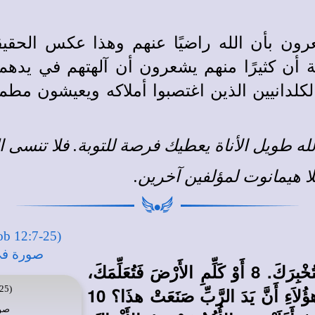
رون بأن الله راضيًا عنهم وهذا عكس الحقي
ة أن كثيرًا منهم يشعرون أن آلهتهم في يده
لكلدانيين الذين اغتصبوا أملاكه ويعيشون مط
لله طويل الأناة يعطيك فرصة للتوبة. فلا تنسى 
لا هيمانوت
لمؤلفين آخرين
.
7 «فَاسْأَلِ الْبَهَائِمَ فَتُعَلِّمَكَ، وَطُيُورَ السَّمَاءِ فَتُخْبِرَكَ. 8 أَوْ كَلِّمِ الأَرْضَ فَتُعَلِّمَكَ،
وَيُحَدِّثَكَ سَمَكُ الْبَحْرِ. 9 مَنْ لاَ يَعْلَمُ مِنْ كُلِّ هؤُلاَءِ أَنَّ يَدَ الرَّبِّ صَنَعَتْ هذَا؟ 10
25)
صو