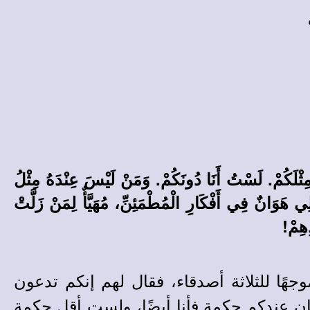
تُمْ شَعْبٌ وَمَعَكُمْ تَمُوتُ الْحِكْمَةُ! 3 غَيْرَ أَنَّهُ لِي فَهْمٌ مِثْلَكُمْ. لَسْتُ أَنَا دُونَكُمْ. وَمَنْ لَيْسَ عِنْدَهُ مِثْلُ
ةً لِصَاحِبِهِ صِرْتُ. دَعَا اللهَ فَاسْتَجَابَهُ. سُخْرَةٌ هُوَ الصِّدِّيقُ الْكَامِلُ. 5 لِلْمُبْتَلِي هَوَانٌ فِي أَفْكَارِ الْمُطْمَئِنِّ، مُهَيَّأٌ لِمَنْ زَلَّتْ
ًا للثلاثة أصدقاء، فقال لهم إنكم تدعون
كان عندكم حكمة فأنا أيضًا، ولست أقل حكمة