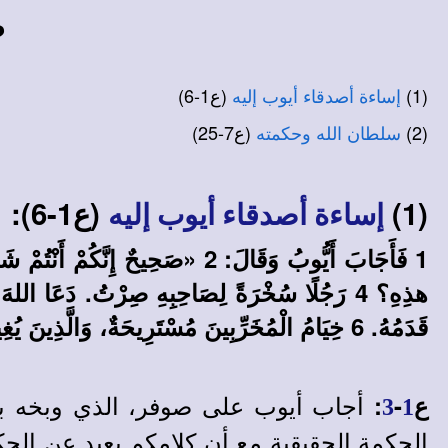
ض
(1)
(ع1-6)
إساءة أصدقاء أيوب إليه
(2)
(ع7-25)
سلطان الله وحكمته
(1)
(ع1-6):
إساءة أصدقاء أيوب إليه
قَدَمُهُ. 6 خِيَامُ الْمُخَرِّبِينَ مُسْتَرِيحَةٌ، وَالَّذِينَ يُغِيظُونَ اللهَ مُطْمَئِنُّونَ، الَّذِينَ يَأْتُونَ بِإِلهِهِمْ فِي يَدِهِمْ!
أجاب أيوب على صوفر، الذي وبخه بعنف
ع
-
:
3
1
الحكمة الحقيقية مع أن كلامكم بعيد عن الحك