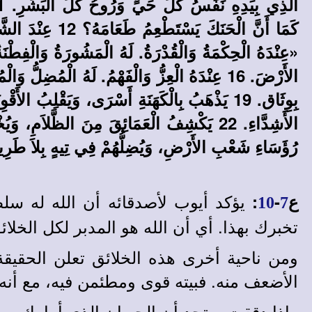
رُؤَسَاءِ شَعْبِ الأَرْضِ، وَيُضِلُّهُمْ فِي تِيهٍ بِلاَ طَرِيق. 25 يَتَلَمَّسُونَ فِي الظَّلاَمِ وَلَيْسَ نُورٌ، وَيُرَنِّحُهُمْ مِثْلَ ال
يؤكد أيوب لأصدقائه أن الله له سلطا
ع
-
:
10
7
تخبرك بهذا. أي أن الله هو المدبر لكل الخلائ
ومن ناحية أخرى هذه الخلائق تعلن الحقيقة
الأضعف منه. فبيته قوى ومطئمن فيه، مع أن
وإذا دققت ستجد أن الحيوان الذي أمامك مس