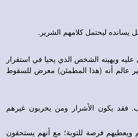
 بل يسانده ليحتمل كلامهم الشرير.
 عليه ويهينه الشخص الذي يحيا في استقرار
غير عالم أنه (هذا المطمئن) معرض للسقوط
لب. فقد يكون الأشرار ومن يخربون غيرهم
هم ويعطيهم فرصة للتوبة؛ مع أنهم يستحقون