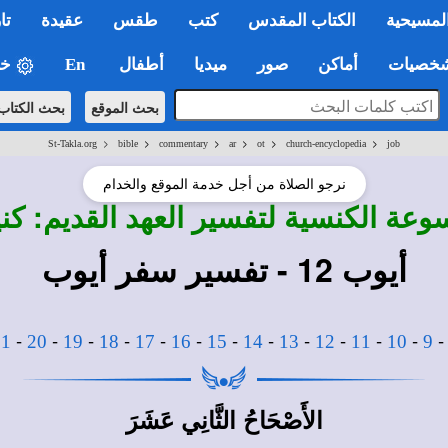
لمسيحية
الكتاب المقدس
كتب
طقس
عقيدة
تا
صيات
أماكن
صور
ميديا
أطفال
En
خي
بحث الموقع
بحث الكتاب
>
>
>
>
>
>
St-Takla.org
bible
commentary
ar
ot
church-encyclopedia
job
نرجو الصلاة من أجل خدمة الموقع والخدام
وعة الكنسية لتفسير العهد القديم: 
أيوب 12 - تفسير سفر أيوب
-
-
-
-
-
-
-
-
-
-
-
-
21
20
19
18
17
16
15
14
13
12
11
10
9
الأَصْحَاحُ الثَّانِي عَشَرَ