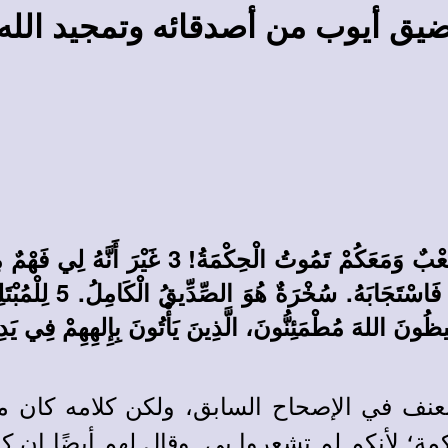
يق أيوب من أصدقائه وتمجيد الله
1 فَأَجَابَ أَيُّوبُ وَقَالَ: 2 «صَحِيحٌ إِنَّكُمْ أَنْ
هذِهِ؟ 4 رَجُلًا سُخْرَ
 في الإصحاح السابق، ولكن كلامه كان موجه
مة؛ لأنكم لم تشعروا بى. وقال لهم أيضًا إن 