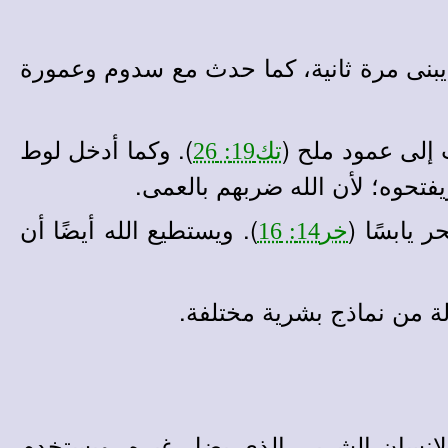
يبنى مرة ثانية، كما حدث مع سدوم وعمورة
 إلى عمود ملح (
). وكما أدخل لوط
تك19: 26
فتحوه؛ لأن الله ضربهم بالعمى.
 يابسًا (
). ويستطيع الله أيضًا أن
خر14: 16
الإنسان الشرير، الذي يضل غيره، ويستخدم