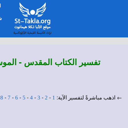
ا
شخ
تفسير
الكتاب المقدس - الموس
← اذهب مباشرةً لتفسير الآية:
-
-
-
-
-
-
-
-
8
7
6
5
4
3
2
1