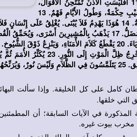
الَّذِي بِيَدِهِ نَفَسُ كُلِّ حَيٍّ وَرُوحُ كُلِّ الْبَشَرِ. 11 أَفَلَيْسَتِ الأُذُنُ تَمْتَحِنُ الأَقْوَالَ،
كَمَا أَنَّ الْحَنَكَ يَسْتَطْعِمُ طَعَامَهُ؟ 12 عِنْدَ الشَّيْبِ حِكْمَةٌ، وَطُولُ الأَيَّامِ فَهْمٌ. 13
سَّكْرَانِ.
ن كامل على كل الخليقة. وإذا سألت البهائم،
ق التي خلقها.
 المذكورة في الآيات السابقة؛ أن المطمئني
ه مخرب بيوت غيره.
روق من مكان آخر. والطائر الذي تم طهيه و