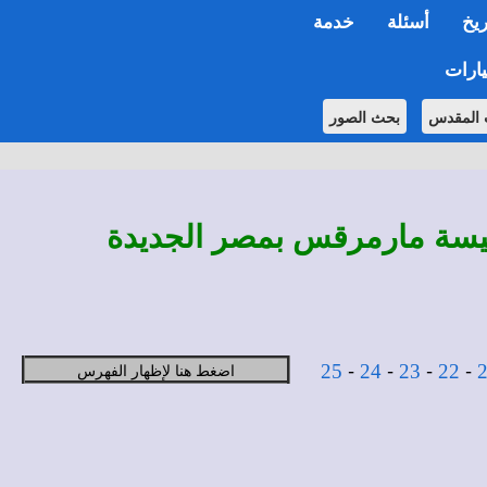
ريخ
أسئلة
خدمة
ارات
 المقدس
بحث الصور
كنيسة مارمرقس بمصر الجديدة
-
-
-
-
اضغط هنا لإظهار الفهرس
25
24
23
22