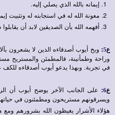
إيمانه بالله الذي يصلي إليه.
معونة الله له في استجابته له وتثبيت إيما
أفهمه الله بأن الصديقين لابد أن يقابلوا
وبخ أيوب أصدقاءه الذين لا يشعرون بآلا
ع
:
5
وراحة وطمأنينة، فالمطمئن والمستريح مستع
في تجربة. وبهذا يدعو أيوب أصدقاءه للكف ع
على الجانب الآخر يوضح أيوب أن الراح
ع
:
6
ويسرقونهم مستريحون ومطمئنون في حياتهم
هؤلاء الأشرار يغيظون الله بشرورهم ومع هذ