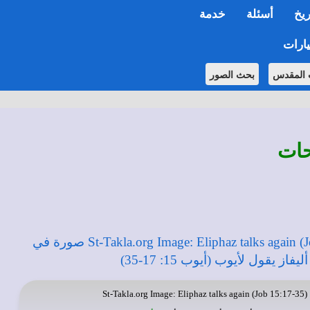
ريخ
أسئلة
خدمة
ارات
 المقدس
بحث الصور
حات
St-Takla.org
Image: Eliphaz talks again (Job 15:17-35)