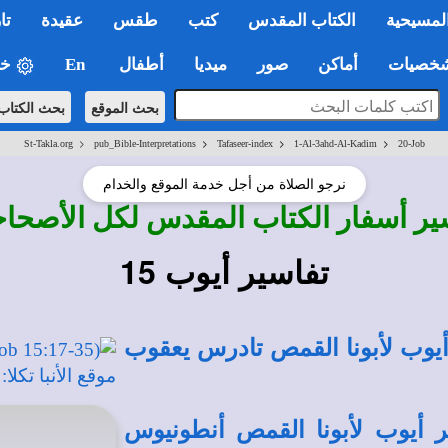
لمسيحية
الكتاب المقدس
كتب
طقس
عقيدة
تا
صيات
أماكن
صور
ميديا
أطفال
En
خي
بحث الموقع
بحث الكتاب
>
>
>
>
St-Takla.org
pub_Bible-Interpretations
Tafaseer-index
1-Al-3ahd-Al-Kadim
20-Job
نرجو الصلاة من أجل خدمة الموقع والخدام
ير أسفار الكتاب المقدس لكل الأصحا
تفاسير أيوب 15
وب لأبونا القمص تادرس يعقوب
أيوب لأبونا القمص أنطونيوس