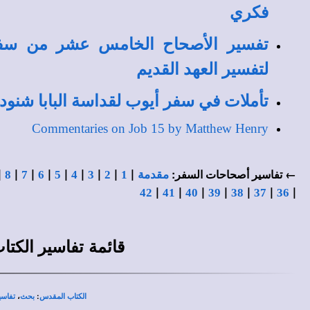
فكري
تفسير الأصحاح الخامس عشر من سفر
لتفسير العهد القديم
تأملات في سفر أيوب لقداسة البابا شنوده
Commentaries on Job 15 by Matthew Henry
|
|
|
|
|
|
|
|
|
← تفاسير أصحاحات السفر:
مقدمة
1
2
3
4
5
6
7
8
|
|
|
|
|
|
|
42
41
40
39
38
37
36
قائمة
تفاسير الكت
،
:
الكتاب المقدس
بحث
تفاسي