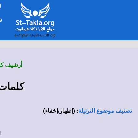
ا
شخ
أرشيف كلم
كلمات 
:
(إظهار/إخفاء)
تصنيف موضوع الترتيلة
-