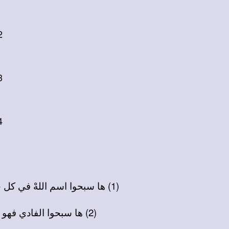
-
-
-
(1) ها سبحوا اسم اللهْ في كل حين يا كل من يخشاهْ مرنمينْ في بيته الكريمْ دار قدسه العظيمْ أهدوا له التعظيمْ يا مؤمنينْ
(2) ها سبحوا الفادي فهو العلي غنوا بإنشادِ سبحاً جَليْ تسبيحُ ربي البارْ المخلص الغفارْ في مجمع الأبرارْ يلَذُّ لي