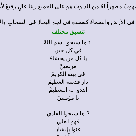
تنسيق مختلف
1 ها سبحوا اسم اللهْ
في كل حين
يا كل من يخشاهْ
مرنمينْ
في بيته الكريمْ
دار قدسه العظيمْ
أهدوا له التعظيمْ
يا مؤمنينْ
2 ها سبحوا الفادي
فهو العلي
غنوا بإنشادِ