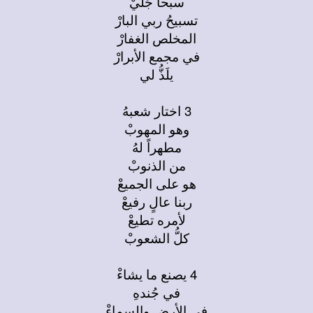
سبحاً جَليْ
تسبيحُ ربي البارْ
المخلص الغفارْ
في مجمع الأبرارْ
يلَذُّ لي
3 اختار شعبهُ
وهو المهوبْ
مطهراً لهُ
من الذنوبْ
هو على الجميعْ
ربنا عالٍ رفيعْ
لأمره تطيعْ
كلُّ الشعوبْ
4 يصنع ما يشاءْ
في جُندهِ
في الأرض والسماءْ