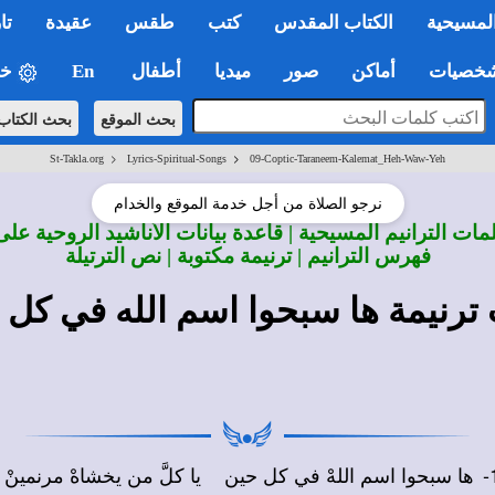
لمسيحية
الكتاب المقدس
كتب
طقس
عقيدة
تا
صيات
أماكن
صور
ميديا
أطفال
En
خي
بحث الموقع
بحث الكتاب
>
>
St-Takla.org
Lyrics-Spiritual-Songs
09-Coptic-Taraneem-Kalemat_Heh-Waw-Yeh
نرجو الصلاة من أجل خدمة الموقع والخدام
ات الترانيم المسيحية | قاعدة بيانات الأناشيد الروحية على
فهرس الترانيم | ترنيمة مكتوبة | نص الترتيلة
ترنيمة ها سبحوا اسم الله في كل 
1
ها سبحوا اسم اللهْ في كل حين
يا كلَّ من يخشاهْ مرنمينْ