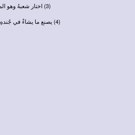
(3) اختار شعبهُ وهو المهوبْ مطهراً لهُ من الذنوبْ هو على الجميعْ ربنا عالٍ رفيعْ لأمره تطيعْ كلُّ الشعوبْ
(4) يصنع ما يشاءْ في جُندهِ في الأرض والسماءْ كقصدهِ في لجج البحارْ في السحابِ والأمطارْ يفعل باقتدارْ لمجدهِ