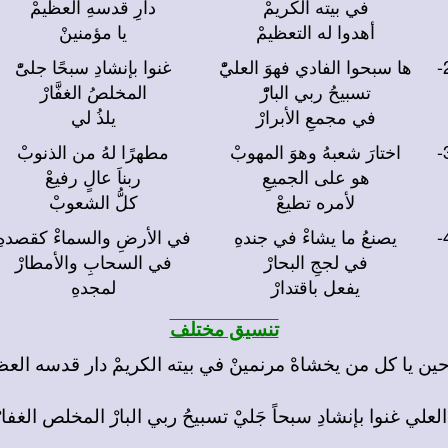
في بيته الكريمْ
دارِ قدسهِ العظيمْ
أهدوا له التعظيمْ
يا مؤمنينْ
2
ها سبحوا الفادي فهوَ العليّْ
غنوا بإنشادِ سبحًا جلىّْ
تسبيحُ ربي البارّْ
المخلصُ الغفَّارْ
في مجمعِ الأبرارْ
يلذُ لي
3
اختارَ شعبهُ وهوَ المهوبْ
مطهرًا لهُ من الذنوبْ
هو على الجميعِ
ربناَ عالٍ رفيعْ
لأمره تطيعْ
كلُّ الشعوبْ
4
يصنعُ ما يشاءْ في جندهِ
في الأرضِ والسماءْ كقصدهِ
في لججِ البحارْ
في السحابِ والأمطارْ
يفعل باقتدارْ
لمجدهِ
تنسيق مختلف