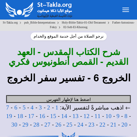
Togg
navig
>
>
>
St-Takla.org
pub_Bible-Interpretations
Holy-Bible-Tafsir-01-Old-Testament
Father-Antonious-
>
Fekry
02-Sefr-El-Khoroug
نرجو الصلاة من أجل خدمة الموقع والخدام
شرح
الكتاب المقدس - العهد
القديم - القمص أنطونيوس فكري
الخروج 6 - تفسير سفر الخروج
اضغط هنا لإظهار الفهرس
← اذهب مباشرةً لتفسير الآية:
-
-
-
-
-
-
7
6
5
4
3
2
1
-
-
-
-
-
-
-
-
-
-
-
-
19
18
17
16
15
14
13
12
11
10
9
8
-
-
-
-
-
-
-
-
-
-
-
30
29
28
27
26
25
24
23
22
21
20