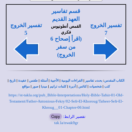
قسم تفاسير
العهد القديم
تفسير الخروج
تفسير الخروج
القمص أنطونيوس
فكري
5
7
(اقرأ إصحاح 6
من سفر
الخروج)
|
|
|
|
|
|
|
،
:
الكتاب المقدس
بحث
تفاسير
القراءات اليومية
الأجبية
أسئلة
طقس
عقيدة
تاريخ
|
|
|
|
|
|
|
كتب
شخصيات
كنائس
أديرة
كلمات ترانيم
ميديا
صور
مواقع
https://st-takla.org/pub_Bible-Interpretations/Holy-Bible-Tafsir-01-Old-
Testament/Father-Antonious-Fekry/02-Sefr-El-Khoroug/Tafseer-Sefr-El-
Khroug__01-Chapter-06.html
تقصير الرابط:
Copy
tak.la/nwak9gr