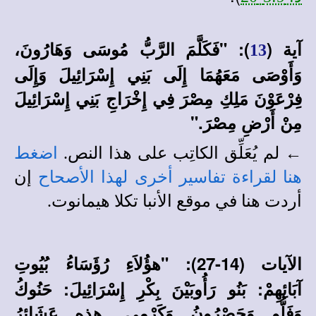
آية (
): "فَكَلَّمَ الرَّبُّ مُوسَى وَهَارُونَ،
13
وَأَوْصَى مَعَهُمَا إِلَى بَنِي إِسْرَائِيلَ وَإِلَى
فِرْعَوْنَ مَلِكِ مِصْرَ فِي إِخْرَاجِ بَنِي إِسْرَائِيلَ
مِنْ أَرْضِ مِصْرَ."
← لم يُعَلِّق الكاتِب على هذا النص.
اضغط
هنا لقراءة تفاسير أخرى لهذا الأصحاح
إن
أردت هنا في
موقع الأنبا تكلا هيمانوت
.
الآيات (14-27): "هؤُلاَءِ رُؤَسَاءُ بُيُوتِ
آبَائِهِمْ: بَنُو رَأُوبَيْنَ بِكْرِ إِسْرَائِيلَ: حَنُوكُ
وَفَلُّو وَحَصْرُونُ وَكَرْمِي. هذِهِ عَشَائِرُ