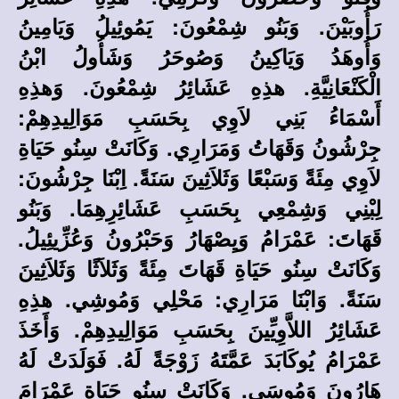
رَأُوبَيْنَ. وَبَنُو شِمْعُونَ: يَمُوئِيلُ وَيَامِينُ
وَأُوهَدُ وَيَاكِينُ وَصُوحَرُ وَشَأُولُ ابْنُ
الْكَنْعَانِيَّةِ. هذِهِ عَشَائِرُ شِمْعُونَ. وَهذِهِ
أَسْمَاءُ بَنِي لاَوِي بِحَسَبِ مَوَالِيدِهِمْ:
جِرْشُونُ وَقَهَاتُ وَمَرَارِي. وَكَانَتْ سِنُو حَيَاةِ
لاَوِي مِئَةً وَسَبْعًا وَثَلاَثِينَ سَنَةً. اِبْنَا جِرْشُونَ:
لِبْنِي وَشِمْعِي بِحَسَبِ عَشَائِرِهِمَا. وَبَنُو
قَهَاتَ: عَمْرَامُ وَيِصْهَارُ وَحَبْرُونُ وَعُزِّيئِيلُ.
وَكَانَتْ سِنُو حَيَاةِ قَهَاتَ مِئَةً وَثَلاَثًا وَثَلاَثِينَ
سَنَةً. وَابْنَا مَرَارِي: مَحْلِي وَمُوشِي. هذِهِ
عَشَائِرُ اللاَّوِيِّينَ بِحَسَبِ مَوَالِيدِهِمْ. وَأَخَذَ
عَمْرَامُ يُوكَابَدَ عَمَّتَهُ زَوْجَةً لَهُ. فَوَلَدَتْ لَهُ
هَارُونَ وَمُوسَى. وَكَانَتْ سِنُو حَيَاةِ عَمْرَامَ