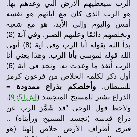
الرب سيعطيهم الأرض التي وعدهم بها.
هو الرب الذي كان مع آبائهم هو نفسه
أمس واليوم وإلى الأبد، هو مع شعبه
ويخلصهم دائمًا وعليهم الصبر. وفي آية (2)
بدأ الله بقوله أنا الرب وفي آية (8) أنهى
الله قوله لموسى
. وهذا يعني أنا
بأنا الرب
الرب أنفذ ما وعدت به. ونجد في آية (6)
أول ذكر لكلمة الخلاص من فرعون كرمز
للشيطان.
=
وأخلصكم بذراع ممدودة
الذراع تشير للمسيح المتجسد (
).
إش51: 9
ولاحظ قول الوحي "قد شَمَّرَ الرب عن
ذراع قدسه (تجسد المسيح ورأيناه) ..
فترى أطراف الأرض خلاص إلهنا (هو