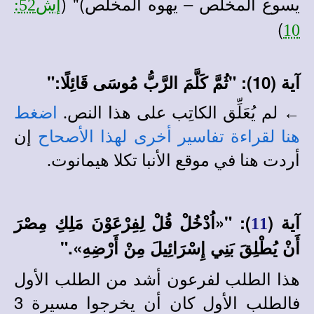
يسوع المخلص – يهوه المخلص)" (
إش52:
)
10
آية (10): "ثُمَّ كَلَّمَ الرَّبُّ مُوسَى قَائِلًا:"
← لم يُعَلِّق الكاتِب على هذا النص.
اضغط
هنا لقراءة تفاسير أخرى لهذا الأصحاح
إن
أردت هنا في
موقع الأنبا تكلا هيمانوت
.
آية (
):
"«اُدْخُلْ قُلْ لِفِرْعَوْنَ مَلِكِ مِصْرَ
11
أَنْ يُطْلِقَ بَنِي إِسْرَائِيلَ مِنْ أَرْضِهِ»."
هذا الطلب لفرعون أشد من الطلب الأول
فالطلب الأول كان أن يخرجوا مسيرة 3