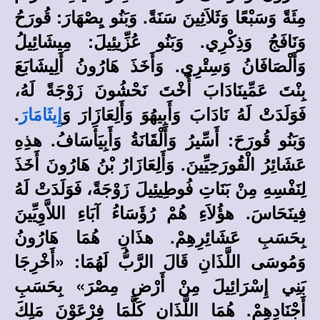
مِئَةً وَسَبْعًا وَثَلاَثِينَ سَنَةً. وَبَنُو يِصْهَارَ: قُورَحُ
وَنَافَجُ وَذِكْرِي. وَبَنُو عُزِّيئِيلَ: مِيشَائِيلُ
وَأَلْصَافَانُ وَسِتْرِي. وَأَخَذَ هَارُونُ أَلِيشَابَعَ
بِنْتَ عَمِّينَادَابَ أُخْتَ نَحْشُونَ زَوْجَةً لَهُ،
فَوَلَدَتْ لَهُ نَادَابَ وَأَبِيهُوَ وَأَلِعَازَارَ وَ
.
إِيثَامَارَ
وَبَنُو قُورَحَ: أَسِّيرُ وَأَلْقَانَةُ وَأَبِيَأَسَافُ. هذِهِ
عَشَائِرُ الْقُورَحِيِّينَ. وَأَلِعَازَارُ بْنُ هَارُونَ أَخَذَ
لِنَفْسِهِ مِنْ بَنَاتِ فُوطِيئِيلَ زَوْجَةً، فَوَلَدَتْ لَهُ
فِينَحَاسَ. هؤُلاَءِ هُمْ رُؤَسَاءُ آبَاءِ اللاَّوِيِّينَ
بِحَسَبِ عَشَائِرِهِمْ. هذَانِ هُمَا هَارُونُ
وَمُوسَى اللَّذَانِ قَالَ الرَّبُّ لَهُمَا: «أَخْرِجَا
بَنِي إِسْرَائِيلَ مِنْ أَرْضِ مِصْرَ» بِحَسَبِ
أَجْنَادِهِمْ. هُمَا اللَّذَانِ كَلَّمَا فِرْعَوْنَ مَلِكَ