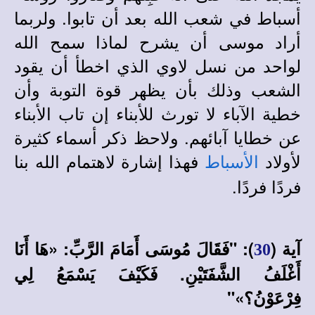
أسباط في شعب الله بعد أن تابوا. ولربما
أراد موسى أن يشرح لماذا سمح الله
لواحد من نسل لاوي الذي اخطأ أن يقود
الشعب وذلك بأن يظهر قوة التوبة وأن
خطية الآباء لا تورث للأبناء إن تاب الأبناء
عن خطايا آبائهم. ولاحظ ذكر أسماء كثيرة
لأولاد
فهذا إشارة لاهتمام الله بنا
الأسباط
فردًا فردًا.
آية (
): "فَقَالَ مُوسَى أَمَامَ الرَّبِّ: «هَا أَنَا
30
أَغْلَفُ الشَّفَتَيْنِ. فَكَيْفَ يَسْمَعُ لِي
فِرْعَوْنُ؟»"