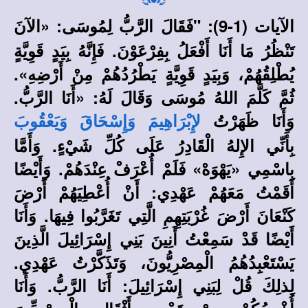
الآيات (1-9): "فَقَالَ الرَّبُّ لِمُوسَى: «الآنَ
تَنْظُرُ مَا أَنَا أَفْعَلُ بِفِرْعَوْنَ. فَإِنَّهُ بِيَدٍ قَوِيَّةٍ
يُطْلِقُهُمْ، وَبِيَدٍ قَوِيَّةٍ يَطْرُدُهُمْ مِنْ أَرْضِهِ».
ثُمَّ كَلَّمَ اللهُ مُوسَى وَقَالَ لَهُ: «أَنَا الرَّبُّ.
وَأَنَا ظَهَرْتُ
لإِبْرَاهِيمَ وَإِسْحَاقَ وَيَعْقُوبَ
بِأَنِّي الإِلهُ الْقَادِرُ عَلَى كُلِّ شَيْءٍ. وَأَمَّا
بِاسْمِي «يَهْوَهْ» فَلَمْ أُعْرَفْ عِنْدَهُمْ. وَأَيْضًا
أَقَمْتُ مَعَهُمْ عَهْدِي: أَنْ أُعْطِيَهُمْ أَرْضَ
كَنْعَانَ أَرْضَ غُرْبَتِهِمِ الَّتِي تَغَرَّبُوا فِيهَا. وَأَنَا
أَيْضًا قَدْ سَمِعْتُ أَنِينَ بَنِي إِسْرَائِيلَ الَّذِينَ
يَسْتَعْبِدُهُمُ الْمِصْرِيُّونَ، وَتَذَكَّرْتُ عَهْدِي.
لِذلِكَ قُلْ لِبَنِي إِسْرَائِيلَ: أَنَا الرَّبُّ. وَأَنَا