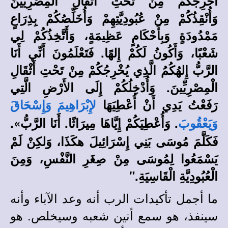
أُخْرِجُكُمْ مِنْ تَحْتِ أَثْقَالِ الْمِصْرِيِّينَ
وَأُنْقِذُكُمْ مِنْ عُبُودِيَّتِهِمْ وَأُخَلِّصُكُمْ بِذِرَاعٍ
مَمْدُودَةٍ وَبِأَحْكَامٍ عَظِيمَةٍ، وَأَتَّخِذُكُمْ لِي
شَعْبًا، وَأَكُونُ لَكُمْ إِلهًا. فَتَعْلَمُونَ أَنِّي أَنَا
الرَّبُّ إِلهُكُمُ الَّذِي يُخْرِجُكُمْ مِنْ تَحْتِ أَثْقَالِ
الْمِصْرِيِّينَ. وَأُدْخِلُكُمْ إِلَى الأَرْضِ الَّتِي
رَفَعْتُ يَدِي أَنْ أُعْطِيَهَا
لإِبْرَاهِيمَ وَإِسْحَاقَ
. وَأُعْطِيَكُمْ إِيَّاهَا مِيرَاثًا. أَنَا الرَّبُّ».
وَيَعْقُوبَ
فَكَلَّمَ مُوسَى بَنِي إِسْرَائِيلَ هكَذَا، وَلكِنْ لَمْ
يَسْمَعُوا لِمُوسَى مِنْ صِغَرِ النَّفْسِ، وَمِنَ
الْعُبُودِيَّةِ الْقَاسِيَةِ."
ما أجمل تأكيدات الرب أنه وعد الآباء وأنه
سينفذ، هو سمع أنين شعبه وسيخلص. هو