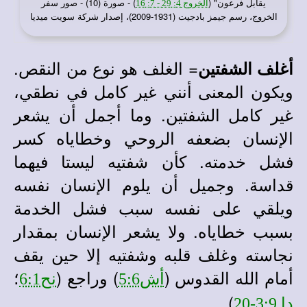
يقابل فرعون" (
) - صورة (10) - صور سفر
الخروج 4: 29 - 7: 16
الخروج، رسم جيمز بادجيت (1931-2009)، إصدار شركة سويت ميديا
= الغلف هو نوع من النقص.
أغلف الشفتين
ويكون المعنى أنني غير كامل في نطقي،
غير كامل الشفتين. وما أجمل أن يشعر
الإنسان بضعفه الروحي وخطاياه كسر
فشل خدمته. كأن شفتيه ليستا فيهما
قداسة. وجميل أن يلوم الإنسان نفسه
ويلقي على نفسه سبب فشل الخدمة
بسبب خطاياه. ولا يشعر الإنسان بمقدار
نجاسته وغلف قلبه وشفتيه إلا حين يقف
أمام الله القدوس (
) وراجع (
؛
أش5:6
نح6:1
).
دا 3:9-20