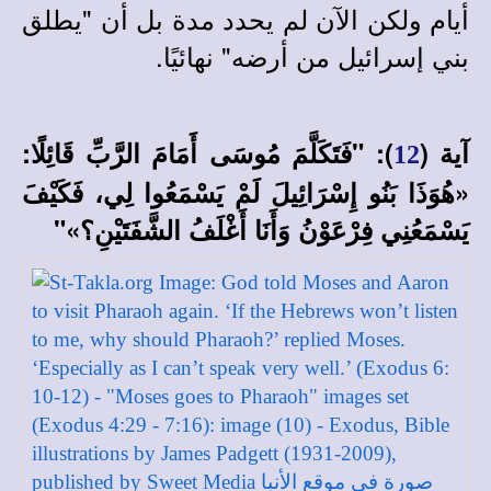
أيام ولكن الآن لم يحدد مدة بل أن "يطلق
بني إسرائيل من أرضه" نهائيًا.
آية (
):
"فَتَكَلَّمَ مُوسَى أَمَامَ الرَّبِّ قَائِلًا:
12
«هُوَذَا بَنُو إِسْرَائِيلَ لَمْ يَسْمَعُوا لِي، فَكَيْفَ
يَسْمَعُنِي فِرْعَوْنُ وَأَنَا أَغْلَفُ الشَّفَتَيْنِ؟»"