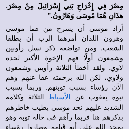
مِصْرَ فِي إِخْرَاجِ بَنِي إِسْرَائِيلَ مِنْ مِصْرَ.
هذَانِ هُمَا مُوسَى وَهَارُونُ."
أراد موسى أن يشرح من هما موسى
وهرون اللذان أمرهما الرب أن يطلقا
الشعب. ومن تواضعه ذكر نسل رأوبين
وشمعون أولًا فهم الإخوة الأكبر لجده
لاوي. ولقد أخطأ الثلاثة رأوبين وشمعون
ولاوي، لكن الله برحمته عفا عنهم وهم
الآن رؤساء بسبب توبتهم
.
وربما بسبب
نبوة يعقوب عن
الثلاثة وكلامه
الأسباط
الشديد عليهم نجد موسى يطيب خاطرهم
بذكرهم هنا فربما رآهم في حالة توبة وهو
يمجد الله على أنه قَبِلهم وصاروا رؤساء