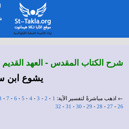
ا
شخ
شرح
الكتاب المقدس - العهد القديم
يشوع ابن سيراخ 13 - تفسير سفر حك
← اذهب مباشرةً لتفسير الآية:
-
-
-
-
-
-
-
8
7
6
5
4
3
2
1
-
-
-
-
-
-
32
31
30
29
28
27
26