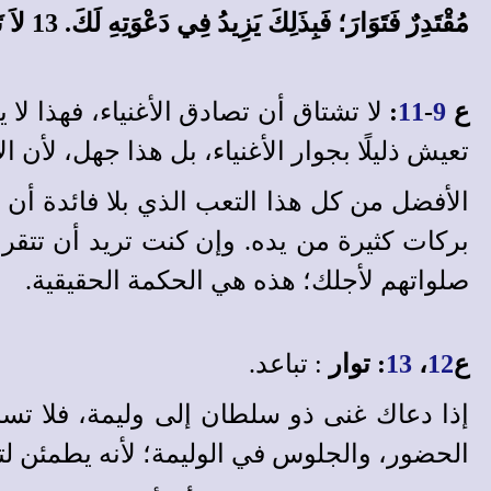
مُقْتَدِرٌ فَتَوَارَ؛ فَبِذَلِكَ يَزِيدُ فِي دَعْوَتِهِ لَكَ. 13 لاَ تَقْتَحِمْ، لِئَلاَّ تُطْرَدَ، وَلاَ تَقِفْ بَعِيدًا لِئَلاَّ تُنْسَى.
ع
9
-
11
:
لا تشتاق أن تصادق الأغنياء، فهذا لا
تعيش ذليلًا بجوار الأغنياء، بل هذا جهل، لأن 
الأفضل من كل هذا التعب الذي بلا فائدة أن 
بركات كثيرة من يده. وإن كنت تريد أن تتقر
صلواتهم لأجلك؛ هذه هي الحكمة الحقيقية.
ع
12
،
13
: توار
: تباعد.
إذا دعاك غنى ذو سلطان إلى وليمة، فلا تسر
الحضور، والجلوس في الوليمة؛ لأنه يطمئن ل