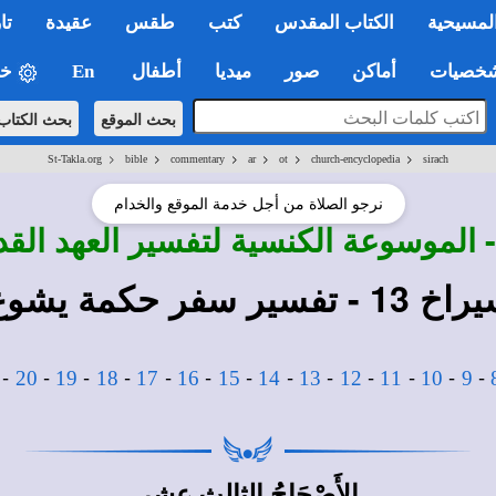
لمسيحية
الكتاب المقدس
كتب
طقس
عقيدة
تا
صيات
أماكن
صور
ميديا
أطفال
En
خي
بحث الموقع
بحث الكتاب
>
>
>
>
>
>
St-Takla.org
bible
commentary
ar
ot
church-encyclopedia
sirach
نرجو الصلاة من أجل خدمة الموقع والخدام
 - الموسوعة الكنسية لتفسير العهد ال
مة يشوع بن سيراخ
-
-
-
-
-
-
-
-
-
-
-
-
-
20
19
18
17
16
15
14
13
12
11
10
9
الأَصْحَاحُ الثالث عشر