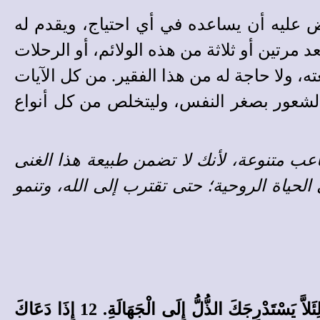
ض عليه أن يساعده في أي احتياج، ويقدم له
د مرتين أو ثلاثة من هذه الولائم، أو الرحلات
ته، ولا حاجة له من هذا الفقير. من كل الآيات
 والشعور بصغر النفس، وليتخلص من كل أنواع
عب متنوعة، لأنك لا تضمن طبيعة هذا الغنى
حياة الروحية؛ حتى تقترب إلى الله، وتنمو
9 اخْشَعْ للهِ، وَانْتَظِرْ يَدَهُ. 10 احْذَرْ أَنْ تَغْتَرَّ وَتَتَذَلَّلَ فِي جَهَالَتِكَ. 11 لاَ تَكُنْ ذَلِيلًا فِي حِكْمَتِكَ، لِئَلاَّ يَسْتَدْرِجَكَ الذُّلُّ إِلَى الْجَهَالَةِ. 12 إِذَا دَعَاكَ