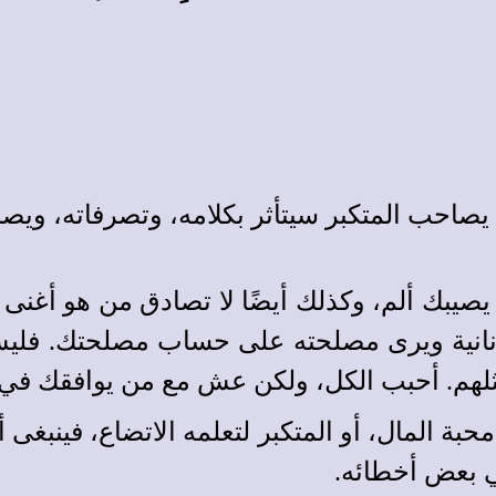
صاحب المتكبر سيتأثر بكلامه، وتصرفاته، ويصبح مت
و يصيبك ألم، وكذلك أيضًا لا تصادق من هو أغن
انية ويرى مصلحته على حساب مصلحتك. فليس 
ثلهم. أحبب الكل، ولكن عش مع من يوافقك في ا
بة المال، أو المتكبر لتعلمه الاتضاع، فينبغى
ي بعض أخطائه.