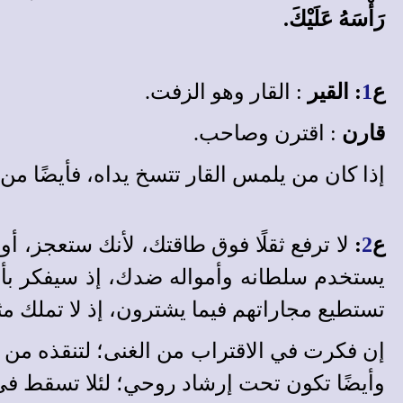
رَأْسَهُ عَلَيْكَ.
ع
1
: القير
: القار وهو الزفت.
قارن
: اقترن وصاحب.
إذا كان من يلمس القار تتسخ يداه، فأيضًا من ي
ع
2
:
لا ترفع ثقلًا فوق طاقتك، لأنك ستعجز، أ
يستخدم سلطانه وأمواله ضدك، إذ سيفكر بأن
تستطيع مجاراتهم فيما يشترون، إذ لا تملك م
إن فكرت في الاقتراب من الغنى؛ لتنقذه من مح
وأيضًا تكون تحت إرشاد روحي؛ لئلا تسقط ف