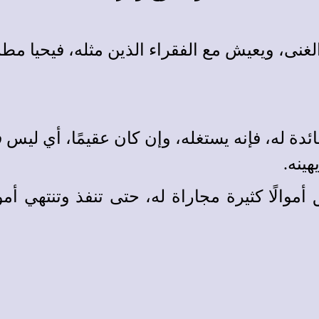
الغنى، ويعيش مع الفقراء الذين مثله، فيحيا مطم
دة له، فإنه يستغله، وإن كان عقيمًا، أي ليس فيه
هينه.
موالًا كثيرة مجاراة له، حتى تنفذ وتنتهي أموا