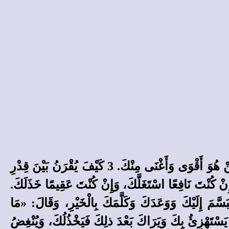
1 مَنْ لَمَسَ الْقِيرَ تَوَسَّخَ، وَمَنْ قَارَنَ الْمُتَكَبِّرَ أَشْبَهَهُ. 2 لاَ تَرْفَعْ ثِقَلًا يَفُوقُ طَاقَتَكَ، وَلاَ تُقَارِنْ مَنْ هُوَ أَقْوَى وَأَغْنَى مِنْكَ. 3 كَيْفَ يُقْرَنُ بَيْنَ قِدْرِ
َفِ وَالْمِرْجَلِ؟ إِنَّهَا إِذَا صُدِمَتْ تَنْكَسِرُ. 4 الْغَنِيُّ يَظْلِمُ وَيَصْخَبُ، وَالْفَقِيرُ يُظْلَمُ وَيَتَضَرَّعُ. 5 إِنْ كُنْتَ نَافِعًا اسْتَغَلَّكَ، وَإِنْ كُنْتَ عَقِيمًا خَذَلَكَ.
إِنْ كَانَتْ لَهُ بِكَ حَاجَةٌ، غَرَّكَ وَتَبَسَّمَ إِلَيْكَ وَوَعَدَكَ وَكَلَّمَكَ بِالْخَيْرِ، وَقَالَ: «مَا
يرًا يَسْتَهْزِئُ بِكَ وَيَرَاكَ بَعْدَ ذلِكَ فَيَخْذُلُكَ، وَيُنْغِضُ