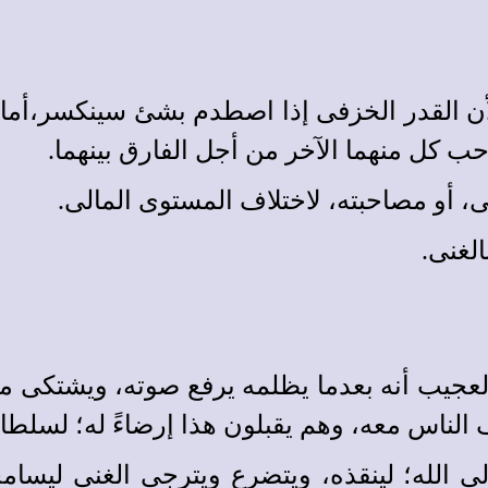
 القدر الخزفى إذا اصطدم بشئ سينكسر،أما ال
احب كل منهما الآخر من أجل الفارق بينهما.
نى، أو مصاحبته، لاختلاف المستوى المالى.
لغنى.
عجيب أنه بعدما يظلمه يرفع صوته، ويشتكى متضاي
ناس معه، وهم يقبلون هذا إرضاءً له؛ لسلطانه،
لى الله؛ لينقذه، ويتضرع ويترجى الغنى ليسامح