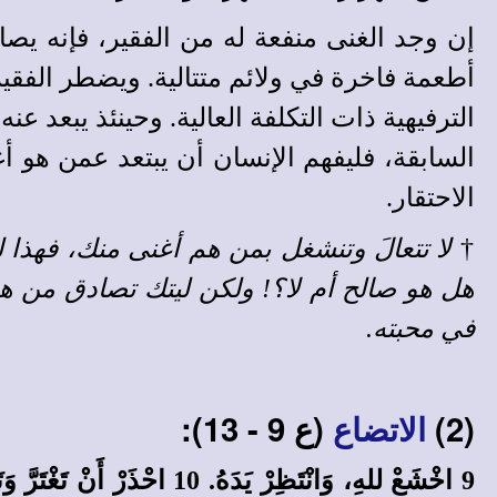
إن وجد الغنى منفعة له من الفقير، فإنه يص
أطعمة فاخرة في ولائم متتالية. ويضطر الفقير أ
الترفيهية ذات التكلفة العالية. وحينئذ يبعد ع
السابقة، فليفهم الإنسان أن يبتعد عمن هو أ
الاحتقار.
†
لا تتعالَ وتنشغل بمن هم أغنى منك، فهذا
هل هو صالح أم لا؟! ولكن ليتك تصادق من هو
في محبته.
(2)
(ع 9 - 13):
الاتضاع