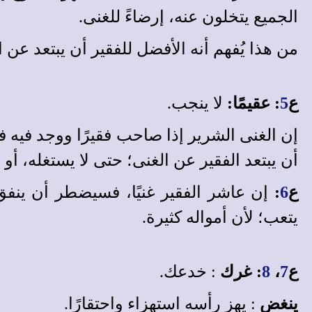
الجميع يتخلون عنه، إرضاءً للغنى.
من هذا يُفهم أنه الأفضل للفقير أن يبتعد عن 
ع
5
: عقيمًا:
لا ينجب.
إن الغنى الشرير إذا صاحب فقيرًا ووجد فيه فائ
أن يبتعد الفقير عن الغنى؛ حتى لا يستغله، أو ي
ع
6
:
إن عاشر الفقير غنيًا، فسيضطر أن ينفق أ
يتعب؛ لأن أمواله كثيرة.
ع
7
،
8
: غرك
: خدعك.
ينغض
: يهز رأسه استهزاء واحتقارًا.