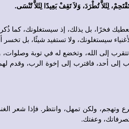
 يعطيك فخرًا، بل يذلك، إذ سيستغلونك، كما ذُك
الأغنياء سيستغلونك، ولا تستفيد شيئًا، بل تخسر
تتقرب إلى الله، وتخضع له في توبة وصلوات، 
ب إلى أحد، فاقترب إلى إخوة الرب، وقدم لهم
ع وتهجم، ولكن تمهل، وانتظر. فإذا شعر الغ
تصرفاتك، وعفتك.