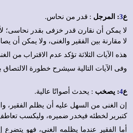
ع
3
: المرجل
: قدر من نحاس.
لا يمكن أن نقارن قدر خزفى بقدر نحاسى؛ لأن
لا مقارنة بين الفقير والغنى، ولا يمكن أن يص
هذه الآيات الثلاثة تؤكد عدم الاقتراب من الغ
وفى الآيات التالية سيشرح خطورة الالتصاق با
ع
4
: يصخب
: يحدث أصواتًا عالية.
إن الغنى من السهل عليه أن يظلم الفقير، وال
كتبرير لخطئه فيخدر ضميره، وليكسب تعاطف ال
أما الفقير عندما يظلمه الغنى، فهو يتضرع إ