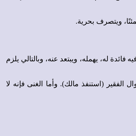
ئنًا، ويتصرف بحرية.
 فائدة له، يهمله، ويبتعد عنه، وبالتالي يلزم
ل الفقير (استنفذ مالك). وأما الغنى فإنه لا