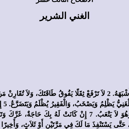
الغني الشرير
الْخَز
6 إِنْ كَانَ لَكَ مَالٌ عَاشَرَكَ، وَاسْتَنْفَذَ مَالَكَ وَهُوَ لاَ يَتْعَبُ. 7 
خْجِلُكَ، حَتَّى يَسْتَنْفِذَ مَا لَكَ فِي مَرَّتَيْنِ أَوْ ثَلاَثٍ، وَأَخِ