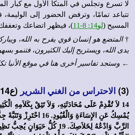
لا تسرع وتجلس في المتكأ الأول مع كبار الم
تتباعد تمامًا، وترفض الحضور إلى الوليمة، 
المسيح (
لو14: 8-11
)، فيظهر اتضاعك وتعففك،
†
المتضع هو إنسان قوي يفرح به الله، ويبارك
يدى الله، ويستريح إليك الكثيرون، فتنمو بس
←
وستجد
تفاسير أخرى
هنا في
موقع الأنبا تك
(3)
(ع14-32):
الاحتراس من الغني الشرير