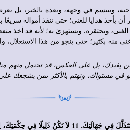
احبه، ويبتسم في وجهه، ويعده بالخير، بل يعر
ن يأخذ هدايا للغنى؛ حتى تنفذ أمواله سريعًا بع
نه الغنى، ويحتقره، ويستهزئ به؛ لأنه قد أخذ منفع
غنى منه بكثير؛ حتى ينجو من هذا الاستغلال،
 لن يفيدك، بل على العكس، قد تحتمل منهم متا
 في مستواك، وتهتم بالأكثر بمن يشجعك على ال