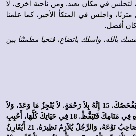
ك لتجلس في مكان بعيد. ومن ناحية أخرى، لا
تزنًا، واجلس في المتكأ الأخير، كما علمنا
كان أفضل.
سك بالله، واسلك باتضاع، فتحيا مطمئنًا بين
14 لاَ تُقْدِمْ عَلَى مُحَادَثَتِهِ، وَلاَ تَثِقْ بِكَلاَمِهِ الْكَثِيرِ؛ فَإِنَّهُ بِكَثْرَةِ مُخَاطَبَتِهِ يَخْتَبِرُكَ، وَبِتَبَسُّمِهِ إِلَيْكَ يَفْحَصُكَ. 15 إِنَّهُ بِلاَ رَحْمَةٍ. لاَ يُنْجِزُ مَا وَعَدَ، وَلاَ
يُمْسِكُ عَنِ الإِسَاءَةِ وَالْقُيُودِ. 16 احْتَرِزْ وَتَنَبَّهْ جِدًّا؛ فَإِنَّكَ عَلَى شَفَا السُّقُوطِ. 17 وَإِنْ سَمِعْتَ بِهذِهِ فِي مَنَامِكَ فَتَيَقَّظْ. 18 فِي حَيَاتِكَ كُلِّهَا، أَحْبِبِ
الرَّبَّ وَادْعُهُ لِخَلاَصِكَ. 19 كُلُّ حَيَوَانٍ يُحِبُّ نَظِيرَهُ، وَكُلُّ إِنْسَانٍ يُحِبُّ قَرِيبَهُ. 20 كُلُّ ذِي جَسَدٍ يُصَاحِبُ نَوْعَهُ، وَالرَّجُلُ يُلاَزِمُ نَظِيرَهُ. 21 أَيُقَارِنُ