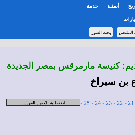
ريخ
أسئلة
خدمة
ارات
 المقدس
بحث الصور
قديم: كنيسة مارمرقس بمصر الجديدة
-
-
-
-
-
اضغط هنا لإظهار الفهرس
25
24
23
22
21