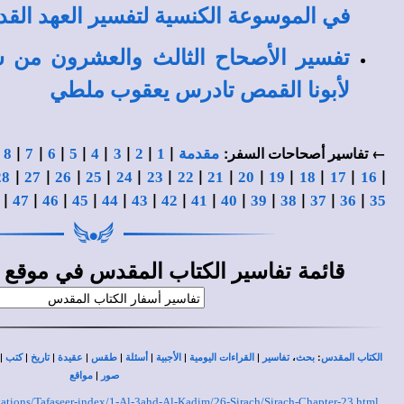
في الموسوعة الكنسية لتفسير العهد القد
تفسير الأصحاح الثالث والعشرون من 
لأبونا القمص تادرس يعقوب ملطي
|
|
|
|
|
|
|
|
|
← تفاسير أصحاحات السفر:
مقدمة
1
2
3
4
5
6
7
8
|
|
|
|
|
|
|
|
|
|
|
|
|
28
27
26
25
24
23
22
21
20
19
18
17
16
|
|
|
|
|
|
|
|
|
|
|
|
|
47
46
45
44
43
42
41
40
39
38
37
36
35
قائمة
في
تفاسير الكتاب المقدس
موقع ا
|
|
|
|
|
|
|
|
،
:
الكتاب المقدس
بحث
تفاسير
القراءات اليومية
الأجبية
أسئلة
طقس
عقيدة
تاريخ
كتب
|
صور
مواقع
retations/Tafaseer-index/1-Al-3ahd-Al-Kadim/26-Sirach/Sirach-Chapter-23.html