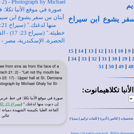
يم
سفر يشوع ابن سيراخ
|
|
|
|
|
|
15
14
13
12
11
10
9
|
|
|
|
|
|
|
34
33
32
31
30
29
|
|
|
ee from sins as from the face of a
51
50
49
48
irach 21: 2) - "Let not thy mouth be
h 23: 17) - Upper hall at St. Demiana
otograph by Michael Ghaly for St-
:
لأنبا تكلاهيمانوت
صورة في
: فن خط عربي:
موقع الأنبا تكلا
إن دنوت منها لدغتك." (
)
سيراخ 21: 2
غالي لموق
|
|
|
|
|
شخصيات
كنائس
أديرة
كلمات ترانيم
ميديا
https://st-takla.org/pub_Bible-Interp