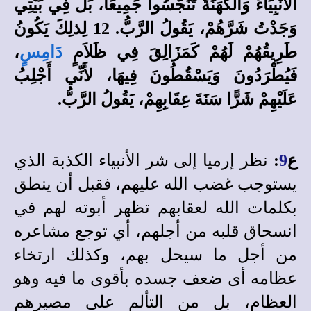
الأَنْبِيَاءَ وَالْكَهَنَةَ تَنَجَّسُوا جَمِيعًا، بَلْ فِي بَيْتِي
وَجَدْتُ شَرَّهُمْ، يَقُولُ الرَّبُّ. 12 لِذلِكَ يَكُونُ
طَرِيقُهُمْ لَهُمْ كَمَزَالِقَ فِي ظَلاَمٍ
دَامِسٍ
،
فَيُطْرَدُونَ وَيَسْقُطُونَ فِيهَا، لأَنِّي أَجْلِبُ
عَلَيْهِمْ شَرًّا سَنَةَ عِقَابِهِمْ، يَقُولُ الرَّبُّ.
ع
9
:
نظر إرميا إلى شر الأنبياء الكذبة الذي
يستوجب غضب الله عليهم، فقبل أن ينطق
بكلمات الله لعقابهم تظهر أبوته لهم في
انسحاق قلبه من أجلهم، أي توجع مشاعره
من أجل ما سيحل بهم، وكذلك ارتخاء
عظامه أى ضعف جسده بأقوى ما فيه وهو
العظام، بل من التألم على مصيرهم