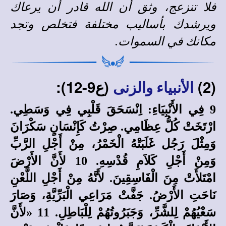
فلا تنزعج، وثق أن الله قادر أن يرعاك
ويرشدك بأساليب مختلفة فتخلص وتجد
مكانك في السموات.
(2)
(ع9-12):
الأنبياء والزنى
9 فِي الأَنْبِيَاءِ: اِنْسَحَقَ قَلْبِي فِي وَسَطِي.
ارْتَخَتْ كُلُّ عِظَامِي. صِرْتُ كَإِنْسَانٍ سَكْرَانَ
وَمِثْلَ رَجُل غَلَبَتْهُ الْخَمْرُ، مِنْ أَجْلِ الرَّبِّ
وَمِنْ أَجْلِ كَلاَمِ قُدْسِهِ. 10 لأَنَّ الأَرْضَ
امْتَلأَتْ مِنَ الْفَاسِقِينَ. لأَنَّهُ مِنْ أَجْلِ اللَّعْنِ
نَاحَتِ الأَرْضُ. جَفَّتْ مَرَاعِي الْبَرِّيَّةِ، وَصَارَ
سَعْيُهُمْ لِلشَّرِّ، وَجَبَرُوتُهُمْ لِلْبَاطِلِ. 11 «لأَنَّ