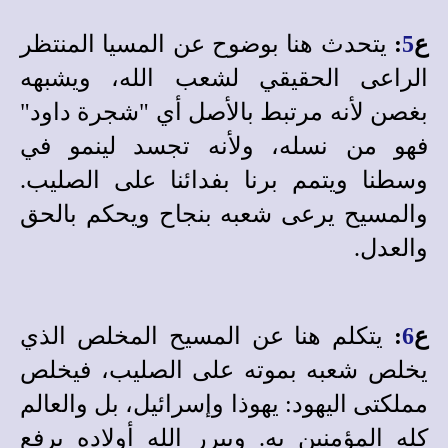
ع
5
:
يتحدث هنا بوضوح عن المسيا المنتظر
الراعى الحقيقي لشعب الله، ويشبهه
بغصن لأنه مرتبط بالأصل أي "شجرة داود"
فهو من نسله، ولأنه تجسد لينمو في
وسطنا ويتمم برنا بفدائنا على الصليب.
والمسيح يرعى شعبه بنجاح ويحكم بالحق
والعدل.
ع
6
:
يتكلم هنا عن المسيح المخلص الذي
يخلص شعبه بموته على الصليب، فيخلص
مملكتى اليهود: يهوذا وإسرائيل، بل والعالم
كله المؤمنين به. ويبرر الله أولاده برفع