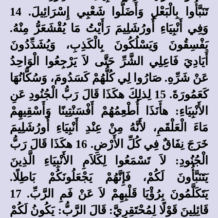
تَنَبَّأُوا بِالْبَعْلِ وَأَضَلُّوا شَعْبِي إِسْرَائِيلَ. 14
وَفِي أَنْبِيَاءِ أُورُشَلِيمَ رَأَيْتُ مَا يُقْشَعَرُّ مِنْهُ.
يَفْسِقُونَ وَيَسْلُكُونَ بِالْكَذِبِ، وَيُشَدِّدُونَ
أَيَادِيَ فَاعِلِي الشَّرِّ حَتَّى لاَ يَرْجِعُوا الْوَاحِدُ
عَنْ شَرِّهِ. صَارُوا لِي كُلُّهُمْ كَسَدُومَ، وَسُكَّانُهَا
كَعَمُورَةَ. 15 لِذلِكَ هكَذَا قَالَ رَبُّ الْجُنُودِ عَنِ
الأَنْبِيَاءِ: هأَنَذَا أُطْعِمُهُمْ أَفْسَنْتِينًا وَأَسْقِيهِمْ
مَاءَ الْعَلْقَمِ، لأَنَّهُ مِنْ عِنْدِ أَنْبِيَاءِ أُورُشَلِيمَ
خَرَجَ نِفَاقٌ فِي كُلِّ الأَرْضِ. 16 هكَذَا قَالَ رَبُّ
الْجُنُودِ: لاَ تَسْمَعُوا لِكَلاَمِ الأَنْبِيَاءِ الَّذِينَ
يَتَنَبَّأُونَ لَكُمْ، فَإِنَّهُمْ يَجْعَلُونَكُمْ بَاطِلًا.
يَتَكَلَّمُونَ بِرُؤْيَا قَلْبِهِمْ لاَ عَنْ فَمِ الرَّبِّ. 17
قَائِلِينَ قَوْلًا لِمُحْتَقِرِيَّ: قَالَ الرَّبُّ: يَكُونُ لَكُمْ