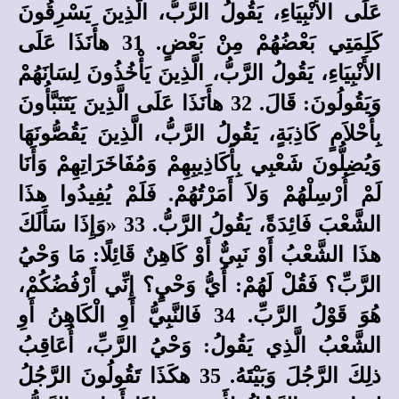
عَلَى الأَنْبِيَاءِ، يَقُولُ الرَّبُّ، الَّذِينَ يَسْرِقُونَ
كَلِمَتِي بَعْضُهُمْ مِنْ بَعْضٍ. 31 هأَنَذَا عَلَى
الأَنْبِيَاءِ، يَقُولُ الرَّبُّ، الَّذِينَ يَأْخُذُونَ لِسَانَهُمْ
وَيَقُولُونَ: قَالَ. 32 هأَنَذَا عَلَى الَّذِينَ يَتَنَبَّأُونَ
بِأَحْلاَمٍ كَاذِبَةٍ، يَقُولُ الرَّبُّ، الَّذِينَ يَقُصُّونَهَا
وَيُضِلُّونَ شَعْبِي بِأَكَاذِيبِهِمْ وَمُفَاخَرَاتِهِمْ وَأَنَا
لَمْ أُرْسِلْهُمْ وَلاَ أَمَرْتُهُمْ. فَلَمْ يُفِيدُوا هذَا
الشَّعْبَ فَائِدَةً، يَقُولُ الرَّبُّ. 33 «وَإِذَا سَأَلَكَ
هذَا الشَّعْبُ أَوْ نَبِيٌّ أَوْ كَاهِنٌ قَائِلًا: مَا وَحْيُ
الرَّبِّ؟ فَقُلْ لَهُمْ: أَيُّ وَحْيٍ؟ إِنِّي أَرْفُضُكُمْ،
هُوَ قَوْلُ الرَّبِّ. 34 فَالنَّبِيُّ أَوِ الْكَاهِنُ أَوِ
الشَّعْبُ الَّذِي يَقُولُ: وَحْيُ الرَّبِّ، أُعَاقِبُ
ذلِكَ الرَّجُلَ وَبَيْتَهُ. 35 هكَذَا تَقُولُونَ الرَّجُلُ