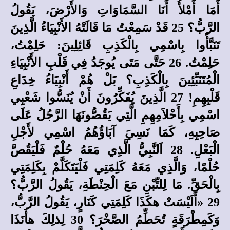
أَمَا أَمْلأُ أَنَا السَّمَاوَاتِ وَالأَرْضَ، يَقُولُ
الرَّبُّ؟ 25 قَدْ سَمِعْتُ مَا قَالَتْهُ الأَنْبِيَاءُ الَّذِينَ
تَنَبَّأُوا بِاسْمِي بِالْكَذِبِ قَائِلِينَ: حَلِمْتُ،
حَلِمْتُ. 26 حَتَّى مَتَى يُوجَدُ فِي قَلْبِ الأَنْبِيَاءِ
الْمُتَنَبِّئِينَ بِالْكَذِبِ؟ بَلْ هُمْ أَنْبِيَاءُ خِدَاعِ
قَلْبِهِمِ! 27 الَّذِينَ يُفَكِّرُونَ أَنْ يُنَسُّوا شَعْبِي
اسْمِي بِأَحْلاَمِهِمِ الَّتِي يَقُصُّونَهَا الرَّجُلُ عَلَى
صَاحِبِهِ، كَمَا نَسِيَ آبَاؤُهُمُ اسْمِي لأَجْلِ
الْبَعْلِ. 28 اَلنَّبِيُّ الَّذِي مَعَهُ حُلْمٌ فَلْيَقُصَّ
حُلْمًا، وَالَّذِي مَعَهُ كَلِمَتِي فَلْيَتَكَلَّمْ بِكَلِمَتِي
بِالْحَقِّ. مَا لِلتِّبْنِ مَعَ الْحِنْطَةِ، يَقُولُ الرَّبُّ؟
29 «أَلَيْسَتْ هكَذَا كَلِمَتِي كَنَارٍ، يَقُولُ الرَّبُّ،
وَكَمِطْرَقَةٍ تُحَطِّمُ الصَّخْرَ؟ 30 لِذلِكَ هأَنَذَا