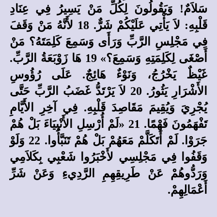
سَلاَمٌ! وَيَقُولُونَ لِكُلِّ مَنْ يَسِيرُ فِي عِنَادِ
قَلْبِهِ: لاَ يَأْتِي عَلَيْكُمْ شَرٌّ. 18 لأَنَّهُ مَنْ وَقَفَ
فِي مَجْلِسِ الرَّبِّ وَرَأَى وَسَمِعَ كَلِمَتَهُ؟ مَنْ
أَصْغَى لِكَلِمَتِهِ وَسَمِعَ؟» 19 هَا زَوْبَعَةُ الرَّبِّ.
غَيْظٌ يَخْرُجُ، وَنَوْءٌ هَائِجٌ. عَلَى رُؤُوسِ
الأَشْرَارِ يَثُورُ. 20 لاَ يَرْتَدُّ غَضَبُ الرَّبِّ حَتَّى
يُجْرِيَ وَيُقِيمَ مَقَاصِدَ قَلْبِهِ. فِي آخِرِ الأَيَّامِ
تَفْهَمُونَ فَهْمًا. 21 «لَمْ أُرْسِلِ الأَنْبِيَاءَ بَلْ هُمْ
جَرَوْا. لَمْ أَتَكَلَّمْ مَعَهُمْ بَلْ هُمْ تَنَبَّأُوا. 22 وَلَوْ
وَقَفُوا فِي مَجْلِسِي لأَخْبَرُوا شَعْبِي بِكَلاَمِي
وَرَدُّوهُمْ عَنْ طَرِيقِهِمِ الرَّدِيءِ وَعَنْ شَرِّ
أَعْمَالِهِمْ.