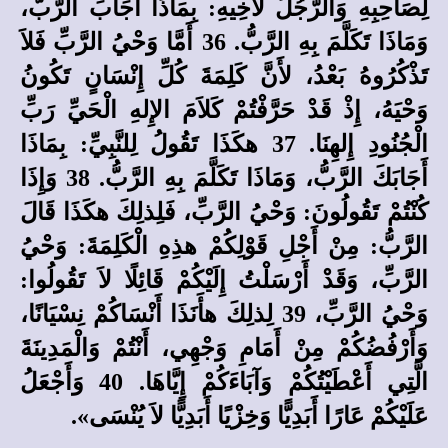
لِصَاحِبِهِ وَالرَّجُلُ لأَخِيهِ: بِمَاذَا أَجَابَ الرَّبُّ،
وَمَاذَا تَكَلَّمَ بِهِ الرَّبُّ. 36 أَمَّا وَحْيُ الرَّبِّ فَلاَ
تَذْكُرُوهُ بَعْدُ، لأَنَّ كَلِمَةَ كُلِّ إِنْسَانٍ تَكُونُ
وَحْيَهُ، إِذْ قَدْ حَرَّفْتُمْ كَلاَمَ الإِلهِ الْحَيِّ رَبِّ
الْجُنُودِ إِلهِنَا. 37 هكَذَا تَقُولُ لِلنَّبِيِّ: بِمَاذَا
أَجَابَكَ الرَّبُّ، وَمَاذَا تَكَلَّمَ بِهِ الرَّبُّ. 38 وَإِذَا
كُنْتُمْ تَقُولُونَ: وَحْيُ الرَّبِّ، فَلِذلِكَ هكَذَا قَالَ
الرَّبُّ: مِنْ أَجْلِ قَوْلِكُمْ هذِهِ الْكَلِمَةَ: وَحْيُ
الرَّبِّ، وَقَدْ أَرْسَلْتُ إِلَيْكُمْ قَائِلًا لاَ تَقُولُوا:
وَحْيُ الرَّبِّ، 39 لِذلِكَ هأَنَذَا أَنْسَاكُمْ نِسْيَانًا،
وَأَرْفُضُكُمْ مِنْ أَمَامِ وَجْهِي، أَنْتُمْ وَالْمَدِينَةَ
الَّتِي أَعْطَيْتُكُمْ وَآبَاءَكُمْ إِيَّاهَا. 40 وَأَجْعَلُ
عَلَيْكُمْ عَارًا أَبَدِيًّا وَخِزْيًا أَبَدِيًّا لاَ يُنْسَى».