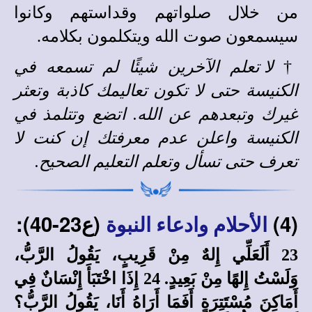
من خلال صلواتهم وقداستهم وكانوا
سيسمعون صوت الله ويتكلمون بكلامه.
†
لا تعلم الآخرين شيئًا لم تسمعه في
الكنيسة حتى لا تكون تعاليمك كاذبة وتعثر
غيرك وتبعدهم عن الله. اتضع وتتلمذ في
الكنيسة واعلن عدم معرفتك إن كنت لا
تعرف حتى تسأل وتعلم التعليم الصحيح.
(4)
(ع23-40):
الأحلام وادعاء النبوة
23 أَلَعَلِّي إِلهٌ مِنْ قَرِيبٍ، يَقُولُ الرَّبُّ،
وَلَسْتُ إِلهًا مِنْ بَعِيدٍ. 24 إِذَا اخْتَبَأَ إِنْسَانٌ فِي
أَمَاكِنَ مُسْتَتِرَةٍ أَفَمَا أَرَاهُ أَنَا، يَقُولُ الرَّبُّ؟