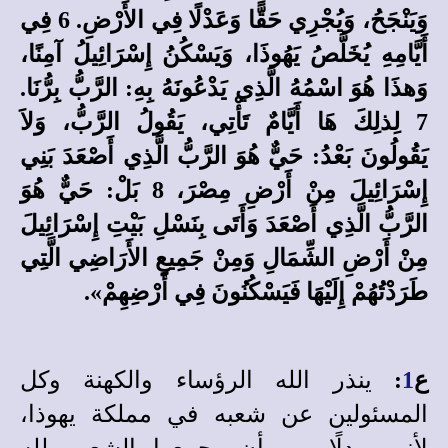
وَيَنْجَحُ، وَيُجْرِي حَقًّا وَعَدْلًا فِي الأَرْضِ. 6 فِي
أَيَّامِهِ يُخَلَّصُ يَهُوذَا، وَيَسْكُنُ إِسْرَائِيلُ آمِنًا،
وَهذَا هُوَ اسْمُهُ الَّذِي يَدْعُونَهُ بِهِ: الرَّبُّ بِرُّنَا.
7 لِذلِكَ هَا أَيَّامٌ تَأْتِي، يَقُولُ الرَّبُّ، وَلاَ
يَقُولُونَ بَعْدُ: حَيٌّ هُوَ الرَّبُّ الَّذِي أَصْعَدَ بَنِي
إِسْرَائِيلَ مِنْ أَرْضِ مِصْرَ، 8 بَلْ: حَيٌّ هُوَ
الرَّبُّ الَّذِي أَصْعَدَ وَأَتَى بِنَسْلِ بَيْتِ إِسْرَائِيلَ
مِنْ أَرْضِ الشِّمَالِ وَمِنْ جَمِيعِ الأَرَاضِي الَّتِي
طَرَدْتُهُمْ إِلَيْهَا فَيَسْكُنُونَ فِي أَرْضِهِمْ».
ع
1
:
ينذر الله الرؤساء والكهنة وكل
المسئولين عن شعبه في مملكة يهوذا،
لأنهم بدلًا من أن يجمعوا الشعب لله