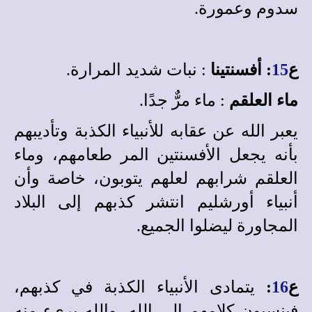
سدوم وعمورة.
ع
15
: أفسنتينا
: نبات شديد المرارة.
ماء العلقم
: ماء مرٌّ جدًا.
يعبر الله عن عقابه للأنبياء الكذبة وتأديبهم
بأنه يجعل الأفسنتين المر طعامهم، وماء
العلقم شرابهم لعلهم يتوبون، خاصة وأن
أنبياء أورشليم انتشر كذبهم إلى البلاد
المجاورة ليضلوا الجميع.
ع
16
:
يتمادى الأنبياء الكذبة في كذبهم،
فينسبون كلامهم إلى الله، والله برىء منه