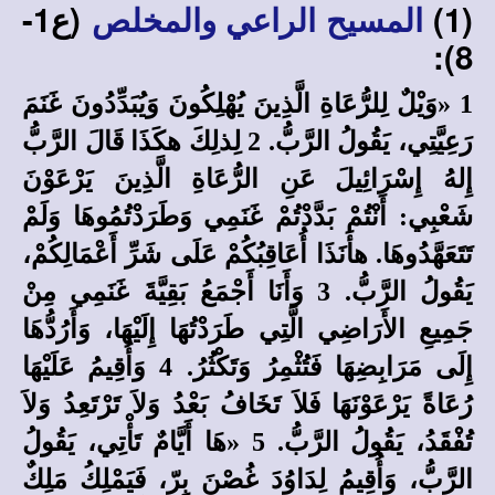
(1)
(ع1-
المسيح الراعي والمخلص
8):
1 «وَيْلٌ لِلرُّعَاةِ الَّذِينَ يُهْلِكُونَ وَيُبَدِّدُونَ غَنَمَ
رَعِيَّتِي، يَقُولُ الرَّبُّ. 2 لِذلِكَ هكَذَا قَالَ الرَّبُّ
إِلهُ إِسْرَائِيلَ عَنِ الرُّعَاةِ الَّذِينَ يَرْعَوْنَ
شَعْبِي: أَنْتُمْ بَدَّدْتُمْ غَنَمِي وَطَرَدْتُمُوهَا وَلَمْ
تَتَعَهَّدُوهَا. هأَنَذَا أُعَاقِبُكُمْ عَلَى شَرِّ أَعْمَالِكُمْ،
يَقُولُ الرَّبُّ. 3 وَأَنَا أَجْمَعُ بَقِيَّةَ غَنَمِي مِنْ
جَمِيعِ الأَرَاضِي الَّتِي طَرَدْتُهَا إِلَيْهَا، وَأَرُدُّهَا
إِلَى مَرَابِضِهَا فَتُثْمِرُ وَتَكْثُرُ. 4 وَأُقِيمُ عَلَيْهَا
رُعَاةً يَرْعَوْنَهَا فَلاَ تَخَافُ بَعْدُ وَلاَ تَرْتَعِدُ وَلاَ
تُفْقَدُ، يَقُولُ الرَّبُّ. 5 «هَا أَيَّامٌ تَأْتِي، يَقُولُ
الرَّبُّ، وَأُقِيمُ لِدَاوُدَ غُصْنَ بِرّ، فَيَمْلِكُ مَلِكٌ