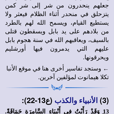
جعلهم ينحدرون من شر إلى شر كمن
يتزحلق في منحدر أثناء الظلام فيعثر ولا
يستطيع القيام، ويسمح الله لهم بالطرد
من بلادهم على يد بابل ويسقطون قتلى
بالسيف، ويعاقبهم الله في سنة هجوم بابل
عليهم التي يدمرون فيها أورشليم
ويحرقونها.
←
وستجد
تفاسير أخرى
هنا في
موقع الأنبا
تكلا هيمانوت
لمؤلفين آخرين
.
(3)
(ع13-22):
الأنبياء والكذب
13 وَقَدْ رَأَيْتُ فِي أَنْبِيَاءِ السَّامِرَةِ حَمَاقَةً.