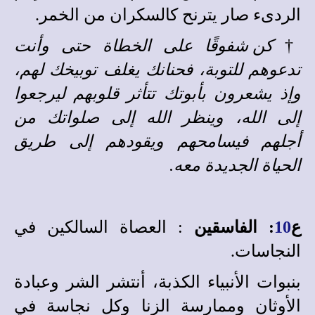
الردىء صار يترنح كالسكران من الخمر.
†
كن شفوقًا على الخطاة حتى وأنت
تدعوهم للتوبة، فحنانك يغلف توبيخك لهم،
وإذ يشعرون بأبوتك تتأثر قلوبهم ليرجعوا
إلى الله، وينظر الله إلى صلواتك من
أجلهم فيسامحهم ويقودهم إلى طريق
الحياة الجديدة معه.
ع
10
: الفاسقين
: العصاة السالكين في
النجاسات.
بنبوات الأنبياء الكذبة، أنتشر الشر وعبادة
الأوثان وممارسة الزنا وكل نجاسة في