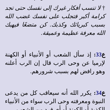
†
لا تنسب أفكار غيرك إلى نفسك حتى تجد
كرامة أكبر فتجلب على نفسك غضب الله
بسبب كبريائك وكذبك. كن متضعًا فيهبك
الله معرفة عظيمة وعميقة.
ع
33
:
إذ سأل الشعب أو الأنبياء أو الكهنة
لإرميا عن وحى الرب قال إن الرب أعلنه
وهو رافض لهم بسبب شرورهم.
ع
34
:
يكرر الله أنه سيعاقب كل من يدعى
النبوة ومعرفته وحى الرب سواء من الأنبياء
الكذبة أو الكهنة أو أي فرد من الشعب.