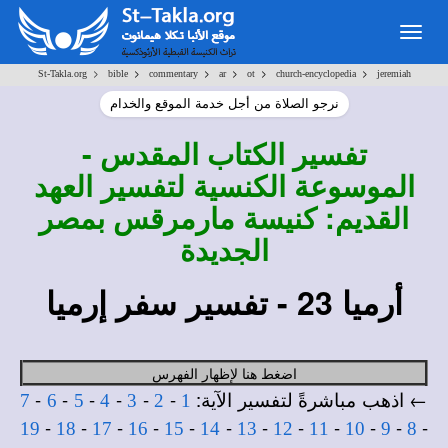
Togg
navig
>
>
>
>
>
>
St-Takla.org
bible
commentary
ar
ot
church-encyclopedia
jeremiah
نرجو الصلاة من أجل خدمة الموقع والخدام
تفسير
الكتاب المقدس -
الموسوعة الكنسية لتفسير العهد
القديم: كنيسة مارمرقس بمصر
الجديدة
أرميا
23
- تفسير سفر إرميا
اضغط هنا لإظهار الفهرس
← اذهب مباشرةً لتفسير الآية:
-
-
-
-
-
-
7
6
5
4
3
2
1
-
-
-
-
-
-
-
-
-
-
-
-
19
18
17
16
15
14
13
12
11
10
9
8