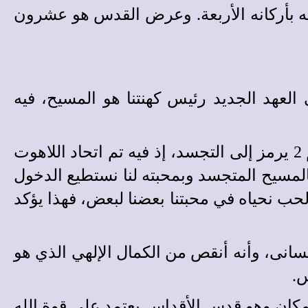
لواته عن العالم كله بأركانه الأربعة. وعرض القدس هو عشرون
العهد الجديد رئيس كهنتنا هو المسيح، فيه
عضادة المدخل هي سمك الجدار الفاصل بين القدس وقدس الأقداس، وكانت ذراعين. ورقم 2 يرمز إلى التجسد، إذ فيه تم اتحاد اللاهوت
بالمسيح المتجسد وبمحبته لنا نستطيع الدخول
لحب نحياه في محبتنا بعضنا لبعض، فهذا يؤكد
انى، وأنه أنقص من الكمال الإلهي الذي هو
س.
مكان وهو قدس الأقداس يعتمد على قوة الله