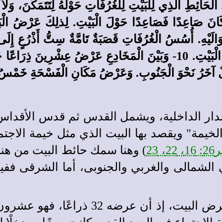
انَ صَاعِدًا فَصَاعِدًا حَوْلَ الْبَيْتِ. لِذلِكَ عَرْضُ الْب
 آخَرُ نَحْوَ الْجَنُوبِ. وَعَرْضُ مَكَانِ الْفَسْحَةِ خَمْسُ أَذ
الدار الداخلية، ويشمل القدس ثم قدس الأقد
يمة" ويقصد بها البيت الذي مثل خيمة الاجتم
، 22، 23
) وهنا سمك حائط البيت من هنا
الشمالى والغربي والجنوبى، أما الشرقى ففيه
ونلاحظ أن عرض خيمة الاجتماع أصغر من 