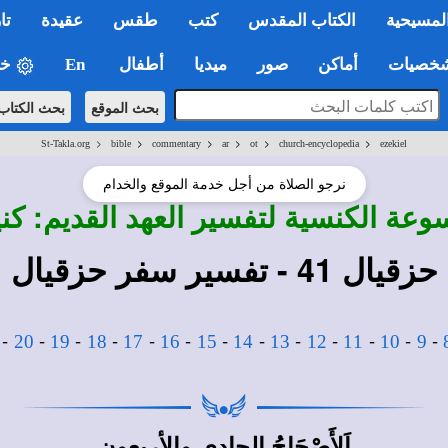
لمسيحية
الكتاب المقدس
كتب
طقس
عقيدة
تا
صيات
أماكن
صور
ميديا
أطفال
En
خي
بحث الموقع
بحث الكتاب
>
>
>
>
>
>
St-Takla.org
bible
commentary
ar
ot
church-encyclopedia
ezekiel
نرجو الصلاة من أجل خدمة الموقع والخدام
وعة الكنسية لتفسير العهد القديم: 
حزقيال 41 - تفسير سفر حزقيال
-
-
-
-
-
-
-
-
-
-
-
-
-
20
19
18
17
16
15
14
13
12
11
10
9
اَلأَصْحَاحُ الحادي والأربعون