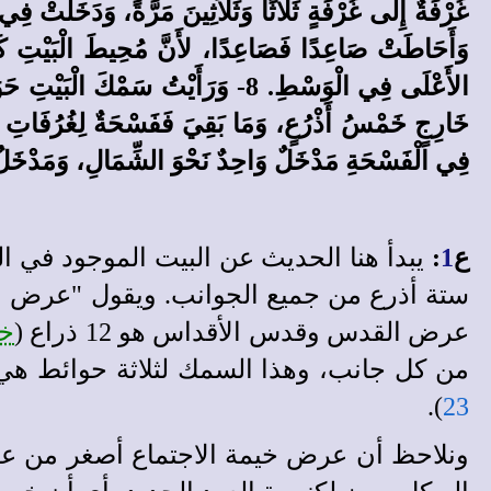
وَأَحَاطَتْ صَاعِدًا فَصَاعِدًا، لأَنَّ مُحِيطَ الْبَيْتِ كَ
فِي الْفَسْحَةِ مَدْخَلٌ وَاحِدٌ نَحْوَ الشِّمَالِ، وَمَدْخَلٌ
ع
1
:
يبدأ هنا الحديث عن البيت الموجود في 
ستة أذرع من جميع الجوانب. ويقول "عرض الخ
عرض القدس وقدس الأقداس هو 12 ذراع (
خر26: 16
من كل جانب، وهذا السمك لثلاثة حوائط هي 
).
23