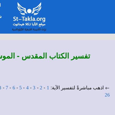
ا
شخ
تفسير
الكتاب المقدس - الموس
← اذهب مباشرةً لتفسير الآية:
-
-
-
-
-
-
-
8
7
6
5
4
3
2
1
26