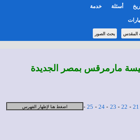
ريخ
أسئلة
خدمة
ارات
 المقدس
بحث الصور
كنيسة مارمرقس بمصر الجديدة
-
-
-
-
-
اضغط هنا لإظهار الفهرس
25
24
23
22
21