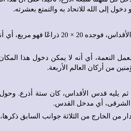
خول إلى الله للاتحاد به والتمتع بعشرته.
) قدس الأقداس، فوجده 20 × 20 ذر
 مضروب 5 × 4 ورقم (5) يرمز لعمل النعمة، أي أنه لا يمكن د
نين من أركان العالم الأربعة.
 يليه قدس الأقداس، كان ستة أذرع. وحول الب
 الشرقى، أي مدخل القدس.
ر من الخارج من الثلاثة جوانب السابق ذكرها،