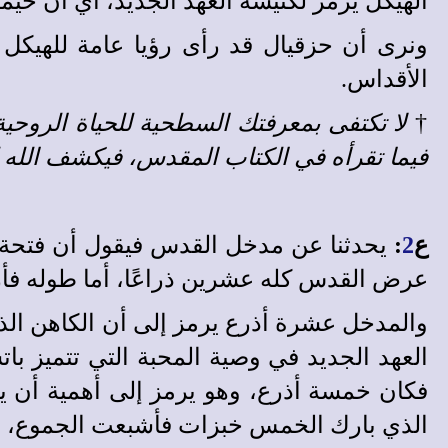
الهيكل يرمز لكنيسة العهد الجديد، أي أن خيمة 
ونرى أن حزقيال قد رأى رؤيا عامة للهيكل
الأقداس.
†
لا تكتفى بمعرفتك السطحية للحياة الروحي
فيما تقرأه في الكتاب المقدس، فيكشف الله لك
ع
2
:
يحدثنا عن مدخل القدس فيقول أن فتحة ا
عرض القدس كله عشرين ذراعًا، أما طوله فأرب
والمدخل عشرة أذرع يرمز إلى أن الكاهن الذي
العهد الجديد في وصية المحبة التي تتميز بات
فكان خمسة أذرع، وهو يرمز إلى أهمية أن ي
الذي بارك الخمس خبزات فأشبعت الجموع، أي