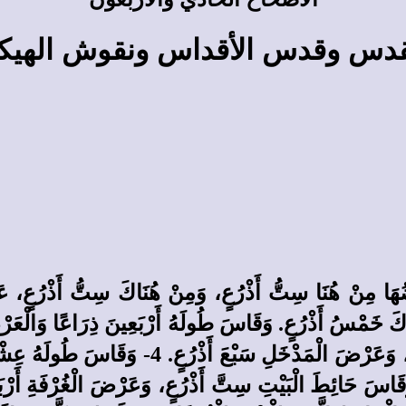
قدس وقدس الأقداس ونقوش الهيك
عَضَادَةَ الْمَدْخَلِ ذِرَاعَيْنِ، وَالْمَدْخَلَ سِتّ