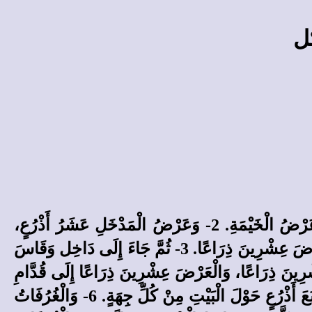
ل
1- وَأَتَى بِي إِلَى الْهَيْكَلِ وَقَاسَ الْعَضَائِدَ، عَرْضُهَا مِنْ هُنَا سِتُّ أَذْرُعٍ، وَمِنْ هُنَاكَ سِتُّ أَذْرُعٍ، عَرْضُ الْخَيْمَةِ. 2- وَعَرْضُ الْمَدْخَلِ عَشَرُ أَذْرُعٍ،
وَجَوَانِبُ الْمَدْخَلِ مِنْ هُنَا خَمْسُ أَذْرُعٍ وَمِنْ هُنَاكَ خَمْسُ أَذْرُعٍ. وَقَاسَ طُولَهُ أَرْبَعِينَ ذِرَاعًا وَالْعَرْضَ عِشْرِينَ ذِرَاعًا. 3- ثُمَّ جَاءَ إِلَى دَاخِل وَقَاسَ
َ أَذْرُعٍ، وَعَرْضَ الْمَدْخَلِ سَبْعَ أَذْرُعٍ. 4- وَقَاسَ طُولَهُ عِشْرِينَ ذِرَاعًا، وَالْعَرْضَ عِشْرِينَ ذِرَاعًا إِلَى قُدَّامِ
الْهَيْكَلِ. وَقَالَ لِي: «هذَا قُدْسُ الأَقْدَاسِ». 5- وَقَاسَ حَائِطَ الْبَيْتِ سِتَّ أَذْرُعٍ، وَعَرْضَ الْغُرْفَةِ أَرْبَعَ أَذْرُعٍ حَوْلَ الْبَيْتِ مِنْ كُلِّ جِهَةٍ. 6- وَالْغُرُفَاتُ