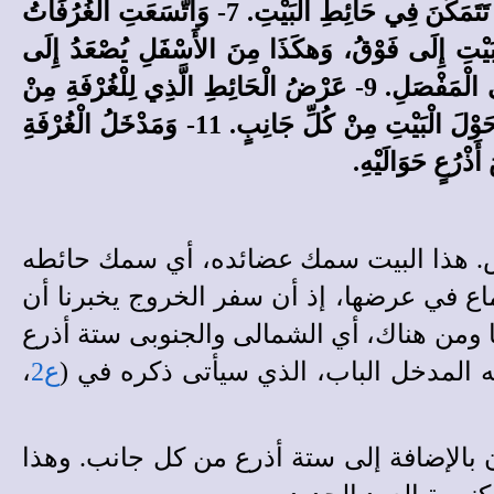
غُرْفَةٌ إِلَى غُرْفَةٍ ثَلاَثًا وَثَلاَثِينَ مَرَّةً، وَدَخَلَتْ فِي الْحَائِطِ الَّذِي لِلْبَيْتِ لِلْغُرُفَاتِ حَوْلَهُ لِتَتَمَكَّنَ، وَلاَ تَتَمَكَّنَ فِي حَائِطِ الْبَيْتِ. 7- وَاتَّسَعَتِ الْغُرُفَاتُ
َيْتِ إِلَى فَوْقُ، وَهكَذَا مِنَ الأَسْفَلِ يُصْعَدُ إِلَى
الأَعْلَى فِي الْوَسْطِ. 8- وَرَأَيْتُ سَمْكَ الْبَيْتِ حَوَالَيْهِ. أُسُسُ الْغُرُفَاتِ قَصَبَةٌ تَامَّةٌ سِتُّ أَذْرُعٍ إِلَى الْمَفْصَلِ. 9- عَرْضُ الْحَائِطِ الَّذِي لِلْغُرْفَةِ مِنْ
خَارِجٍ خَمْسُ أَذْرُعٍ، وَمَا بَقِيَ فَفَسْحَةٌ لِغُرُفَاتِ الْبَيْتِ. 10- وَبَيْنَ الْمَخَادِعِ عَرْضُ عِشْرِينَ ذِرَاعًا حَوْلَ الْبَيْتِ مِنْ كُلِّ جَانِبٍ. 11- وَمَدْخَلُ الْغُرْفَةِ
ْرُعٍ حَوَالَيْهِ.
اس. هذا البيت سمك عضائده، أي سمك حائطه
اع في عرضها، إذ أن سفر الخروج يخبرنا أن
 ومن هناك، أي الشمالى والجنوبى ستة أذرع
 المدخل الباب، الذي سيأتى ذكره في (
ع2
،
عرض البيت، إذ أن عرضه 32 ذراعًا، فهو عشرون بالإضافة إلى ستة أذرع من كل جانب. وهذا