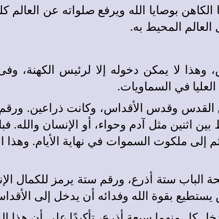
دس أربعون ذراعًا أي 10 × 4، فيحيا الكاهن بوصايا الله ويرفع ص
وهذا لا يمكن دخوله إلا لرئيس الكهنة، وفى 
لعليا في السماويات.
بين اثنين مثل آدم وحواء، أو الإنسان والله. ف
م إلى ملكوت السموات في نهاية الأيام. وهذا ا
الباب ستة أذرع، ورقم ستة يرمز للكمال الإنس
 يستطيع بقوة الله وفدائه أن يدخل إلى الأقدا
 كل منهما سبعة أذرع، تأكيدًا على أن هذا ال