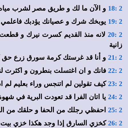
و الآن ما لك و طريق مصر لشرب مياه 
2 :18
يوبخك شرك و عصيانك يؤدبك فاعلمي و
2 :19
لانه منذ القديم كسرت نيرك و قطعت 
2 :20
زانية
و أنا قد غرستك كرمة سورق زرع حق ك
2 :21
فانك و ان اغتسلت بنطرون و اكثرت لن
2 :22
كيف تقولين لم اتنجس وراء بعليم لم 
2 :23
يا اتان الفرا قد تعودت البرية في شهو
2 :24
احفظي رجلك من الحفا و حلقك من الظم
2 :25
كخزي السارق إذا وجد هكذا خزي بيت إس
2 :26