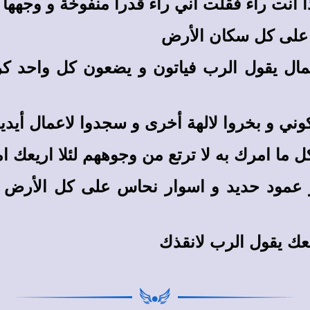
ذا أنت راء فقلت اني راء قدرا منفوخة و وجهه
 على كل سكان الأرض
شمال يقول الرب فياتون و يضعون كل واحد 
ني و بخروا لالهة أخرى و سجدوا لاعمال أيدي
ما امرك به لا ترتع من وجوههم لئلا اريعك ا
و عمود حديد و اسوار نحاس على كل الأرض لم
معك يقول الرب لانقذك