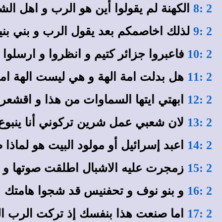
الكهنة لم يقولوا أين هو الرب و اهل الشري
2 :8
لذلك اخاصمكم بعد يقول الرب و بني بن
2 :9
فاعبروا جزائر كتيم و انظروا و ارسلوا إ
2 :10
هل بدلت امة الهة و هي ليست الهة اما
2 :11
ابهتي ايتها السماوات من هذا و اقشعر
2 :12
لان شعبي عمل شرين تركوني أنا ينبوع ال
2 :13
اعبد إسرائيل أو مولود البيت هو لماذا 
2 :14
زمجرت عليه الاشبال اطلقت صوتها و 
2 :15
و بنو نوف و تحفنيس قد شجوا هامتك
2 :16
اما صنعت هذا بنفسك إذ تركت الرب ا
2 :17