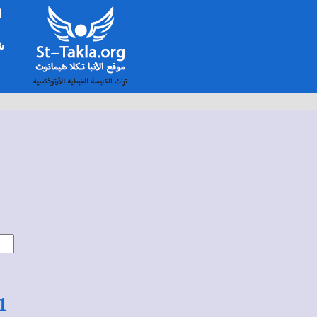
ا
شخ
1