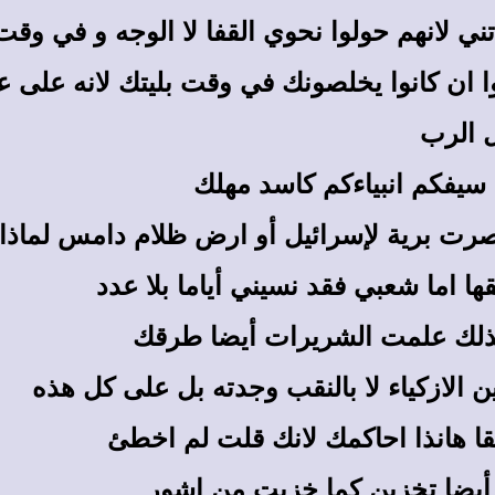
ني لانهم حولوا نحوي القفا لا الوجه و في وقت
 ان كانوا يخلصونك في وقت بليتك لانه على عد
 الرب
ل سيفكم انبياءكم كاسد مهلك
 صرت برية لإسرائيل أو ارض ظلام دامس لماذا 
 اما شعبي فقد نسيني أياما بلا عدد
لذلك علمت الشريرات أيضا طرقك
الازكياء لا بالنقب وجدته بل على كل هذه
قا هانذا احاكمك لانك قلت لم اخطئ
أيضا تخزين كما خزيت من اشور