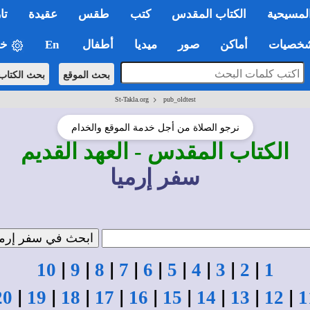
لمسيحية
الكتاب المقدس
كتب
طقس
عقيدة
تا
صيات
أماكن
صور
ميديا
أطفال
En
خي
بحث الموقع
بحث الكتاب
>
St-Takla.org
pub_oldtest
نرجو الصلاة من أجل خدمة الموقع والخدام
الكتاب المقدس
- العهد القديم
سفر إرميا
|
|
|
|
|
|
|
|
|
10
9
8
7
6
5
4
3
2
1
|
|
|
|
|
|
|
|
|
20
19
18
17
16
15
14
13
12
1