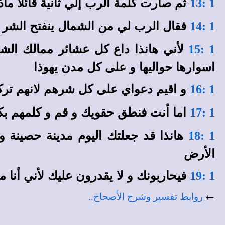
ثم صارت كلمة الرب إلي ثانية قائلا ما
1 :13
فقال الرب لي من الشمال ينفتح الشر
1 :14
لأني هانذا داع كل عشائر ممالك ال
1 :15
اسوارها حواليها و على كل مدن يهوذا
و اقيم دعواي على كل شرهم لانهم تركو
1 :16
اما أنت فنطق حقويك و قم و كلمهم بكل 
1 :17
هانذا قد جعلتك اليوم مدينة حصينة 
1 :18
الأرض
فيحاربونك و لا يقدرون عليك لأني أنا 
1 :19
←
روابط تفسير وشرح الأصحاح..