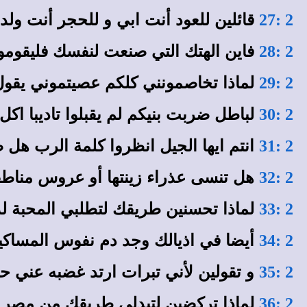
قائلين للعود أنت ابي و للحجر أنت ولدت
2 :27
فاين الهتك التي صنعت لنفسك فليقوموا
2 :28
لماذا تخاصمونني كلكم عصيتموني يقول
2 :29
لباطل ضربت بنيكم لم يقبلوا تاديبا اك
2 :30
انتم ايها الجيل انظروا كلمة الرب هل
2 :31
هل تنسى عذراء زينتها أو عروس مناطقها
2 :32
لماذا تحسنين طريقك لتطلبي المحبة 
2 :33
أيضا في اذيالك وجد دم نفوس المساكين 
2 :34
و تقولين لأني تبرات ارتد غضبه عني ح
2 :35
لماذا تركضين لتبدلي طريقك من مصر 
2 :36