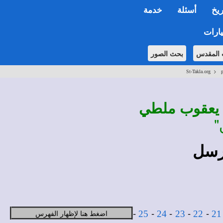
ريخ
أسئلة
خدمة
ارات
 المقدس
بحث الصور
>
St-Takla.org
p
س يعقوب ملطي
"
-
-
-
-
-
اضغط هنا لإظهار الفهرس
25
24
23
22
21