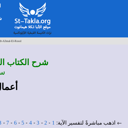
ا
شخ
fr-A3mal-El-Rosol
شرح
الكتاب ال
سل
أعمال الرسل 2
← اذهب مباشرةً لتفسير الآية:
-
-
-
-
-
-
-
8
7
6
5
4
3
2
1