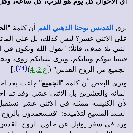
أي الأحوال كل يوم
هو للرب، كل ساعة، وكل
يرى
أن كلمة "
الج
القديس يوحنا الذهبي الفم
على الاثني عشر؟ ليس كذلك، بل على المائ
النبي بلا هدف، قائلًا: "يقول الله ويكون ف
فيتنبأ بنوكم وبناتكم، ويرى شبابكم رؤى، ويحل
الجميع من الروح القدس" (
)
.
]
(74)
أع 2: 4
ويرى البعض أن كلمة "
" جاءت بعد اختي
الجميع
المائة والعشرين بل الاثني عشر. وقد تم اخ
لأن الكنيسة ممثلة في الاثني عشر تستقبل
السيد المسيح لتلاميذه: "فستتعمدون بالروح ا
ورد في سفر يوئيل عن حلول الروح القدس ع