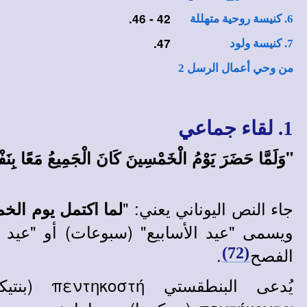
42 - 46.
6. كنيسة روحية متهللة
47.
7. كنيسة ولود
من وحي أعمال الرسل 2
1. لقاء جماعي
"وَلَمَّا حَضَرَ يَوْمُ الْخَمْسِينَ كَانَ الْجَمِيعُ مَعًا بِنَ
جاء النص اليوناني يعني: "
لما اكتمل يوم الخ
ويسمى "عيد الأسابيع" (سبوعات) أو "عيد ا
الفصح
.
(72)
يُدعى البنطق