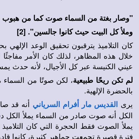
"وصار بغتة من السماء صوت كما من هبوب 
وملأ كل البيت حيث كانوا جالسين". [2]
كان التلاميذ يترقبون تحقيق الوعد الإلهي ب
خلال هذه المظاهر، لذلك كان الأمر مفاجئًا ل
عيني الكنيسة عبر كل الأجيال، لأنه حدث يمس
، لكن صوتًا من السماء 
لم تكن ريحًا طبيعية
بالحضرة الإلهية.
يرى
أنه قد صا
القديس مار أفرام السرياني
الكل أنه صوت صادر من السماء يملأ الكل دف
يملأ الصوت فقط الحجرة التي كان التلاميذ 
فترة قصيرة تجمعت جماهير كثيرة، كانوا قادم