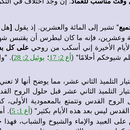
. إن وجد اختلاف في التكري
 وقت مناسب للعماد
" تشير إلى المائة والعشرين. إذ يقول
هل 
ميع
[
ة وعشرين، فإنه ما كان لبطرس أن يقتبس شه
ي الأيام الأخيرة إني أسكب من روحي
على كل ب
م شيوخكم أحلامًا" (
؛
). "وا
أع 2: 17
يوئيل 2: 28
ار التلميذ الثاني عشر، مما يوضح أنها لا تعني 
تيار التلميذ الثاني عشر قبل حلول الروح الق
 الروح القدس وتتمتع بالمعمودية الأولى، ك
لقدس ليس بعد هذه الأيام بكثير" (
). أم
أع 1: 5
لى العبيد والإماء والشيوخ والشباب، فهذا 