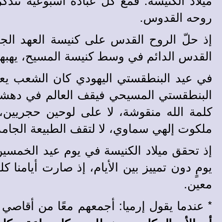
روحه القدوس.
إذ حلّ الروح القدس على كنيسة العهد الجد
القدس الدائم في وسط كنيسة المسيح، يهبها طا
في عيد البنطقستي اليهودي كان الشعب يعتز
البنطقستي المسيحي فيقف العالم في دهشة ح
كلمة الله منقوشة، لا على لوحين حجريين
ملكوت إلهي سماوي، لا لتقف الطبيعة الجامدة
إذ تحقق ميلاد الكنيسة في يوم عيد الخمسين ت
يومٍ دون تمييز بين الأيام، إذ صارت أيامنا ك
معين.
*
عندما يقول إرميا: أجمعهم معًا من أقاصي 