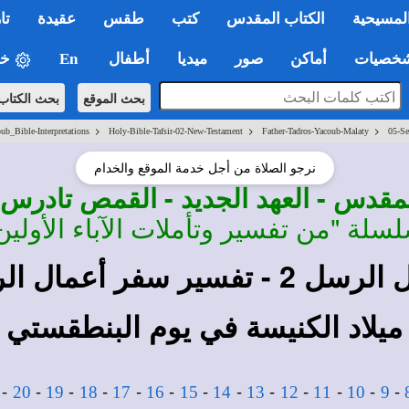
لمسيحية
الكتاب المقدس
كتب
طقس
عقيدة
تا
صيات
أماكن
صور
ميديا
أطفال
En
خي
بحث الموقع
بحث الكتاب
>
>
>
ub_Bible-Interpretations
Holy-Bible-Tafsir-02-New-Testament
Father-Tadros-Yacoub-Malaty
05-Se
نرجو الصلاة من أجل خدمة الموقع والخدام
مقدس - العهد الجديد - القمص تادر
سلة "من تفسير وتأملات الآباء الأولين
 - تفسير سفر أعمال الرسل
ميلاد الكنيسة في يوم البنطقستي
-
-
-
-
-
-
-
-
-
-
-
-
-
20
19
18
17
16
15
14
13
12
11
10
9