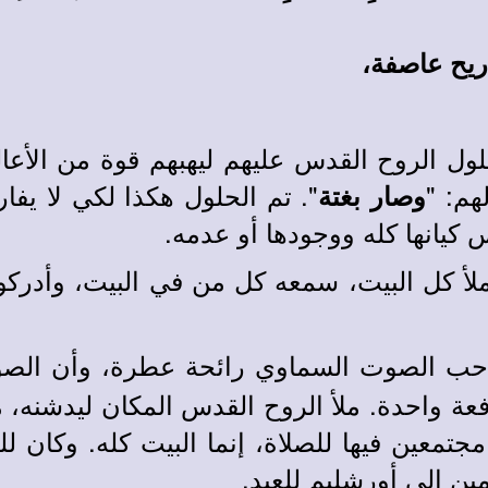
ريح عاصفة،
حلول الروح القدس عليهم ليهبهم قوة من الأعال
هم: "
". تم الحلول هكذا لكي لا يفا
وصار بغتة
 كيانها كله ووجودها أو عدمه.
ملأ كل البيت، سمعه كل من في البيت، وأدركو
حب الصوت السماوي رائحة عطرة، وأن الصو
عة واحدة. ملأ الروح القدس المكان ليدشنه،
مجتمعين فيها للصلاة، إنما البيت كله. وكان
ين إلى أورشليم للعيد.