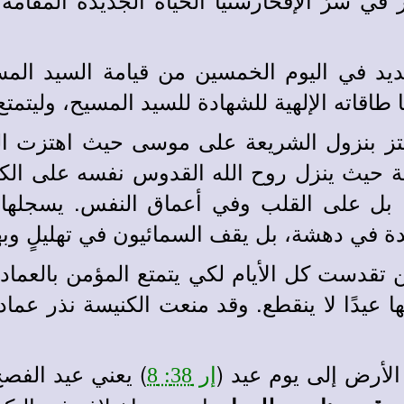
يد في اليوم الخمسين من قيامة السيد المسي
قاته الإلهية للشهادة للسيد المسيح، وليتمتع ا
 بنزول الشريعة على موسى حيث اهتزت الطبي
يث ينزل روح الله القدوس نفسه على الكنيس
، بل على القلب وفي أعماق النفس. يسجلها
 في دهشة، بل يقف السمائيون في تهليلٍ وبهجة
قدست كل الأيام لكي يتمتع المؤمن بالعماد أو
لها عيدًا لا ينقطع. وقد منعت الكنيسة نذر عم
الأرض إلى يوم عيد (
) يعني عيد الفص
إر 38: 8