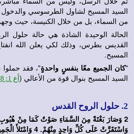
تم خلال الرسل، وليس من السماء مباشرة
السيد المسيح لشاول الطرسوسي والدخول ف
من السماء، بل من خلال الكنيسة، حيث وجهه ا
الحالة الوحيدة الشاذة هي حالة حلول الر
القديس بطرس، وذلك لكي يعلن الله انفتاح 
المسيح.
"
"، فقد حملوا 
كان الجميع معًا بنفسٍ واحدةٍ
السيد المسيح بنوال قوة من الأعالي (
.
أع 1: 8
2. حلول الروح القدس
وَاسْتَقَرَّتْ عَلَى كُلِّ وَاحِدٍ مِنْهُمْ. 4 وَامْتَلأَ الْجَمِيعُ مِنَ الرُّوحِ الْقُدُسِ، وَابْتَدَأُوا يَتَكَلَّمُونَ بِأَلْسِنَةٍ أُخْرَى كَمَا أَعْطَاهُمُ الرُّوحُ أَنْ يَنْطِقُوا.