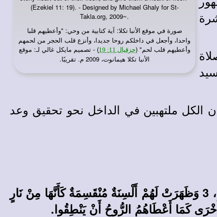
هور
(Ezekiel 11: 19). - Designed by Michael Ghaly for St-
شرة
Takla.org, 2009~.
صورة في
: آية كتابية من وحي: "وأعطيهم قلبا
موقع الأنبا تكلا
واحدا، وأجعل في داخلكم روحا جديدا، وأنزع قلب الحجر من لحمهم
وأعطيهم قلب لحم" (
) - تصميم مايكل غالي لـ: موقع
حزقيال 11: 19
لاة
الأنبا تكلا هيمانوت، 2009 م. تقريبًا.
سيد
كان الكل ملتهبين في الداخل نحو تحقيق وعد
2 وَصَارَ بَغْتَةً مِنَ السَّمَاءِ صَوْتٌ كَمَا مِنْ هُبُوبِ رِيحٍ عَاصِفَةٍ وَمَلأَ كُلَّ الْبَيْتِ حَيْثُ كَانُوا جَالِسِينَ، 3 وَظَهَرَتْ لَهُمْ أَلْسِنَةٌ مُنْقَسِمَةٌ كَأَنَّهَا مِنْ نَارٍ