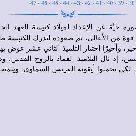
-
-
-
-
-
-
-
-
-
47
46
45
44
43
42
41
40
39
38
ورة حيَّة عن الإعداد لميلاد كنيسة العهد ال
قوة من الأعالي، ثم صعوده لتدرك الكنيسة طبي
 وأخيرًا اختيار التلميذ الثاني عشر عوض يهوذا ا
ين، إذ نال التلاميذ العماد بالروح القدس، و
 لكي يحملوا أيقونة العريس السماوي، ويتمتعو