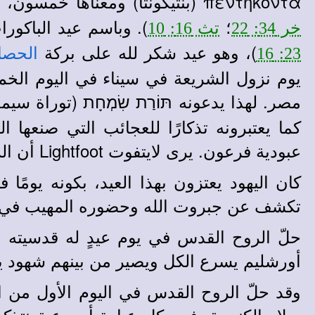
πεντήκοντα (بنتيكونتا) ومعناها خمسون، ورد في (
؛
). وباسم عيد الباكور
خر 34: 22
تث 16: 10
)، وهو عيد شكر لله على بركة
23: 16
الحصا
يوم نزول الشريعة في سيناء في اليوم ال
مصر. لهذا يدعونه תּוֹרַת שִׂמְחָת (توراة سي
كما يعتبرونه تذكارًا للعجائب التي صنعها 
عبودية فرعون. يرى لايتفوت
Lightfoot
أن الر
كان اليهود يعتزون بهذا العيد، بكونه يومًا
تكشف عن جبروت الله وحضوره المهيب في
حلّ الروح القدس في يوم عيدٍ له قدسيته 
أورشليم يسرع الكل ويصير من بينهم شهود يقب
وقد حلّ الروح القدس في اليوم الأول من ال
ميلاد الكنيسة. فمع كل عبادة أسبوعية نتذكر