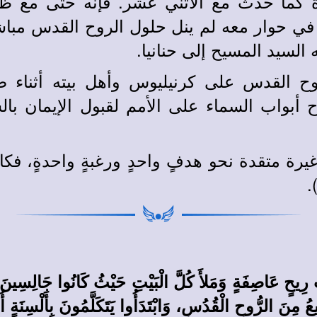
 كما حدث مع الاثني عشر. فإنه حتى مع ظ
ي حوار معه لم ينل حلول الروح القدس مبا
لسيد المسيح إلى حنانيا.
وح القدس على كرنيليوس وأهل بيته أثناء ص
أبواب السماء على الأمم لقبول الإيمان بال
غيرة متقدة نحو هدفٍ واحدٍ ورغبةٍ واحدةٍ، ف
)