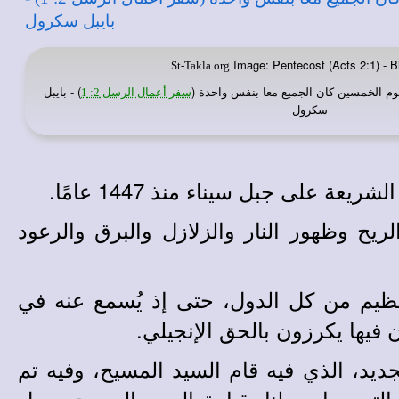
Image: Pentecost (Acts 2:1) - Bi
St-Takla.org
وم الخمسين كان الجميع معا بنفس واحدة (
) - بايبل
سفر أعمال الرسل 2: 1
سكرول
 على جبل سيناء منذ 1447 عامًا.
لريح وظهور النار والزلازل والبرق والرعود
عظيم من كل الدول، حتى إذ يُسمع عنه في
فيها يكرزون بالحق الإنجيلي.
ديد، الذي فيه قام السيد المسيح، وفيه تم
ة التي صارت لنا بقيامة السيد المسيح بعمل