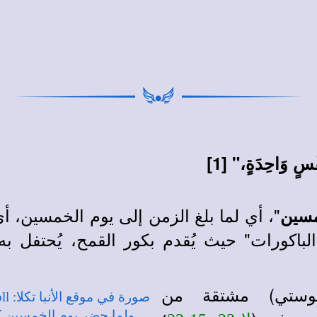
فْسٍ وَاحِدَةٍ،" [1]
"، أي لما بلغ الزمن إلى يوم الخمسين، أ
مسين
لباكورات" حيث يُقدم بكور القمح، يُحتفل 
ستي πεντηκοστή (بنتيكوستي) مشتقة من