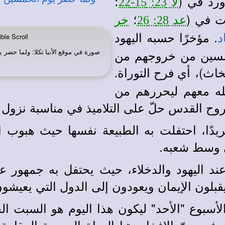
؛
لا 23: 15-22
ات في (
؛
عد 28: 26
خر
. مؤخرًا حسبه اليهود
د
ble Scroll
خمسين من خروجهم من
صورة في
: ولما حضر ي
موقع الأنبا تكلا
مخاث)،
أي فرح التوراة.
الله معهم ليحررهم من
وح القدس حلّ على التلاميذ في مناسبة نزول الشريعة
 فريدًا، احتفلت به الطبيعة نفسها حيث هبوب ا
 وسط شعبه.
عند اليهود والدخلاء، حيث يحتفل به جمهور 
لون الإيمان ويعودون إلى الدول التي يعيشون 
أسبوع "الأحد" ليكون هذا اليوم هو السبت الج
 في سرّ الإفخارستيا الحياة الجديدة المقام