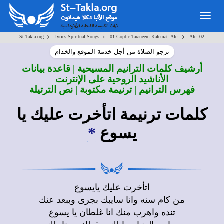
Togg
navig
>
>
>
St-Takla.org
Lyrics-Spiritual-Songs
01-Coptic-Taraneem-Kalemat_Alef
Alef-02
نرجو الصلاة من أجل خدمة الموقع والخدام
أرشيف كلمات الترانيم المسيحية | قاعدة بيانات
الأناشيد الروحية على الإنترنت
فهرس الترانيم | ترنيمة مكتوبة | نص الترتيلة
كلمات ترنيمة اتأخرت عليك يا
يسوع
*
اتأخرت عليك يايسوع
من كام سنه وانا سايبك بجرى وببعد عنك
تنده واهرب منك انا غلطان يا يسوع
سايب الدنيا وجايلك وبقولك محتاجلك