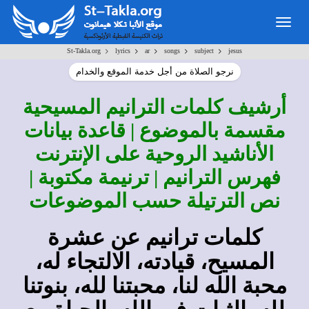
Togg
navig
>
>
>
>
>
St-Takla.org
lyrics
ar
songs
subject
jesus
نرجو الصلاة من أجل خدمة الموقع والخدام
أرشيف كلمات الترانيم المسيحية
مقسمة بالموضوع | قاعدة بيانات
الأناشيد الروحية على الإنترنت
فهرس الترانيم | ترنيمة مكتوبة |
نص الترتيلة حسب الموضوعات
كلمات ترانيم عن عشرة
المسيح، قيادته، الالتجاء له،
محبة الله لنا، محبتنا لله، بنوتنا