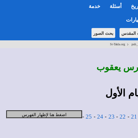
ريخ
أسئلة
خدمة
ارات
 المقدس
بحث الصور
>
St-Takla.org
pub_B
ادرس يعقوب
م الأول
اضغط هنا لإظهار الفهرس
-
-
-
-
-
25
24
23
22
21