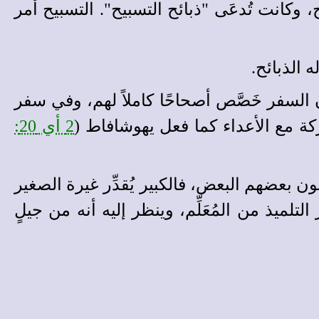
وكانت تُدعَى "ذبائح التسبيح". التسبيح أمر
له الذبائح.
 أن السفر خَصَّص أصحاحًا كاملاً لهم، وفي سفر
عركة مع الأعداء كما فعل يهوشافاط (
2 أي 20:
الحراسة، الصغير كما الكبير، المُعَلِّم مع التلميذ" [8]. الكل يُكرمون بعضهم البعض، فالكبير يُقدِّر غيرة الصغير
لتلميذ من المُعَلِّم، وينظر إليه أنه من جيلٍ