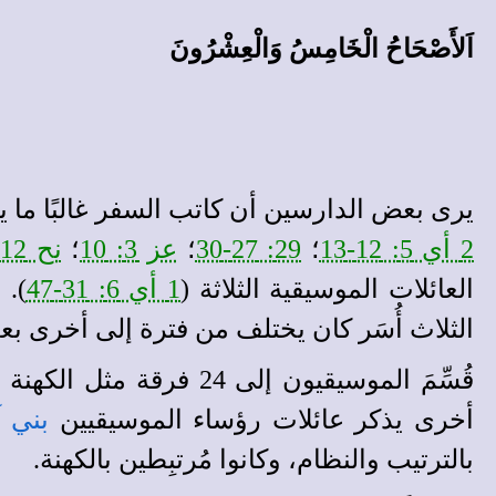
اَلأَصْحَاحُ الْخَامِسُ وَالْعِشْرُونَ
يرى بعض الدارسين أن كاتب السفر غالبًا ما يكو
2 أي 5: 12-13
؛
29: 27-30
؛
عز 3: 10
؛
نح 12: 27
العائلات الموسيقية الثلاثة (
1 أي 6: 31-47
). 
الثلاث أُسَر كان يختلف من فترة إلى أخرى بع
قُسِّمَ الموسيقيون إلى
أخرى يذكر عائلات رؤساء الموسيقيين
بني 
بالترتيب والنظام، وكانوا مُرتبِطين بالكهنة.