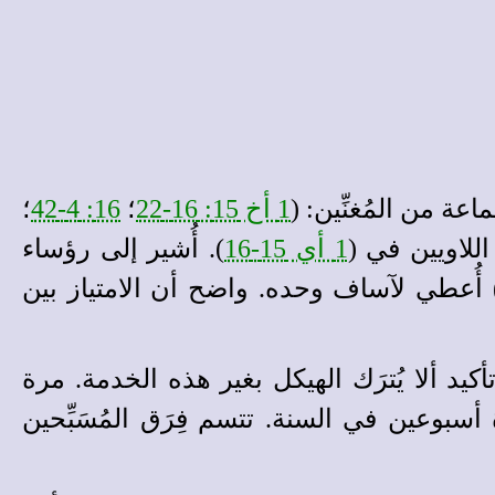
عة من المُغنِّين: (
1 أخ 15: 16-22
؛
16: 4-42
؛
للاويين في (
1 أي 15-16
). أُشير إلى رؤساء
 أُعطي لآساف وحده. واضح أن الامتياز بين
ين، مع تأكيد ألا يُترَك الهيكل بغير هذه الخدمة. مرة
بوعين في السنة. تتسم فِرَق المُسَبِّحين