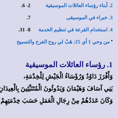
2. أبناء رؤساء العائلات الموسيقية
2- 6.
3. خبراء في الموسيقى
7.
4. استخدام القرعة في تنظيم الخدمة
8- 31.
*
من وحي 1 أي 25: هَبْ لي روح الفرح والتسبيح
1. رؤساء العائلات الموسيقية
وَأَفْرَزَ دَاوُدُ وَرُؤَسَاءُ الْجَيْشِ لِلْخِدْمَةِ،
بَنِي آسَافَ وَهَيْمَانَ وَيَدُوثُونَ الْمُتَنَبِّئِينَ بِالْعِيدَانِ
وَكَانَ عَدَدُهُمْ مِنْ رِجَالِ الْعَمَلِ حَسَبَ خِدْمَتِهِمْ. [