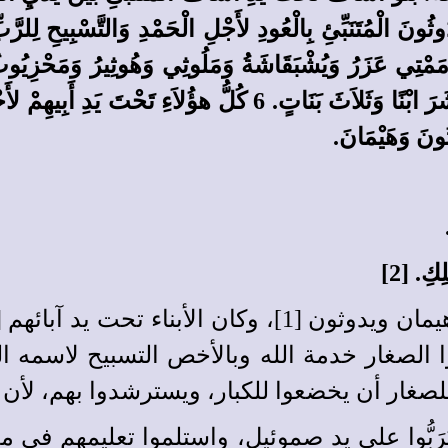
اللهِ لِرَفْعِ الْقَرْنِ. وَرَزَقَ الرَّبُّ هَيْمَانَ أَرْبَعَةَ عَشَرَ ابْنًا
ُونَ وَهَيْمَانَ.
كِ. [2]
لِّموا الصغار خدمة الله وبالأخص التسبيح لاسم
 للصغار أن يخضعوا للكبار، ويسترشدوا بهم، لأن 
بُّوا على يد صموئيل، واستلموا تعليمهم في مد