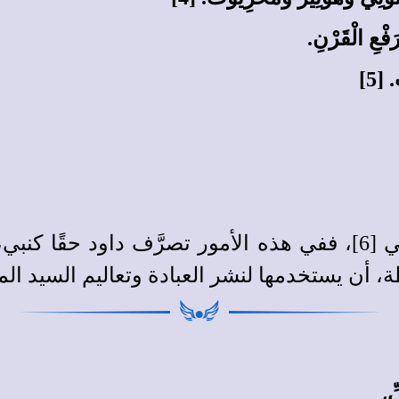
َفْعِ الْقَرْنِ.
 [5]
روعي أمر الملك الذي جاء في [2] وكذلك في [6]، ففي هذه الأمور ت
، أن يستخدمها لنشر العبادة وتعاليم السيد المس
ِّ،