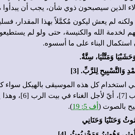
 هؤلاء الذين سيصبحون ذوي شأن، يجب أن يبدأوا م
نه لم يعش ليكون مُكمَّلاً بهذا المقدار، فسليمان 
لخدمة الله والكنيسة، حتى ولو لم يستطيعوا أن
 استكمال البناء على ما أسسوه.
شَبْيَا وَمَتَّثْيَا، سِتَّةٌ.
ْدِ وَالتَّسْبِيحِ لِلرَّبِّ. [3]
استخدام كل هذه الموسيقى بالهيكل سواء كانت آ
والتسبيح للرب [3]، وك
يح بالصوت (
أف 5: 19
).
ِيمُوثُ وَحَنَنْيَا وَحَنَانِي
لُوثِي وَهُوثِيرُ وَمَحْزِيُوثُ. [4]