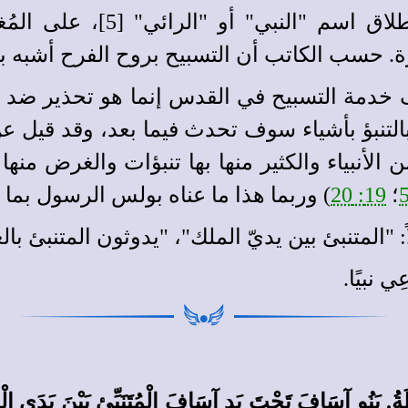
(المتنبؤون): ينفرد سفر الأخ
ة.
حسب الكاتب أن التسبيح بروح الفرح أشبه بنبوّة
صف خدمة التسبيح في القدس إنما هو تحذير ضد ا
ْ من الأنبياء والكثير منها بها تنبؤات والغرض منه
؛
19: 20
) وربما هذا ما عناه بولس الرسول بما 
: "المتنبئ بين يديّ الملك"، "يدوثون المتنبئ بالعو
ي نبيًا.