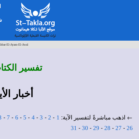
ا
شخ
khbar-El-Ayam-El-Awal
تفسير
الكتا
أخبار الأ
← اذهب مباشرةً لتفسير الآية:
-
-
-
-
-
-
-
8
7
6
5
4
3
2
1
-
-
-
-
-
31
30
29
28
27
26