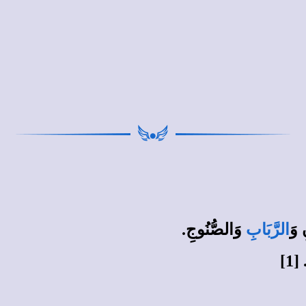
 وَ
الرَّبَابِ
وَالصُّنُوجِ.
1]