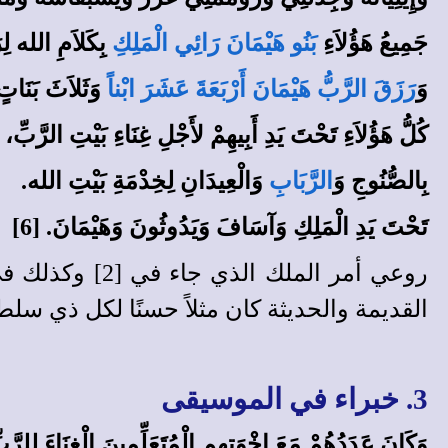
جَمِيعُ هَؤُلاَءِ
بَنُو هَيْمَانَ رَائِي الْمَلِكِ
بِكَلاَمِ الله لِر
وَ
رَزَقَ الرَّبُّ هَيْمَانَ أَرْبَعَةَ عَشَرَ ابْناً
وَثَلاَثَ بَنَاتٍ.
كُلُّ هَؤُلاَءِ تَحْتَ يَدِ أَبِيهِمْ لأَجْلِ غِنَاءِ بَيْتِ الرَّبِّ،
بِالصُّنُوجِ وَ
الرَّبَابِ
وَالْعِيدَانِ لِخِدْمَةِ بَيْتِ الله.
تَحْتَ يَدِ الْمَلِكِ وَآسَافَ وَيَدُوثُونَ وَهَيْمَانَ. [6]
القديمة والحديثة كان مثلاً حسنًا لكل ذي سلطة
3. خبراء في الموسيقى
وَكَانَ عَدَدُهُمْ مَعَ إِخْوَتِهِمِ الْمُتَعَلِّمِينَ الْغِنَاءَ لِلرَّب