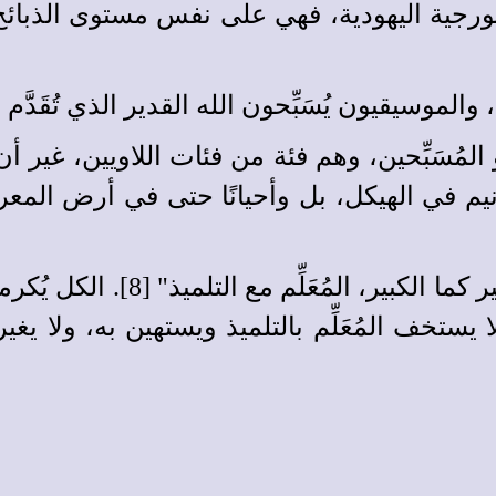
ورجية اليهودية، فهي على نفس مستوى الذبائح، 
ا، والموسيقيون يُسَبِّحون الله القدير الذي تُقَدَّم 
 أو المُسَبِّحين، وهم فئة من فئات اللاويين، غير
الترنيم في الهيكل، بل وأحيانًا حتى في أرض الم
ما أجمل العبارة: "وألقوا قُرع 
تخف المُعَلِّم بالتلميذ ويستهين به، ولا يغير ا