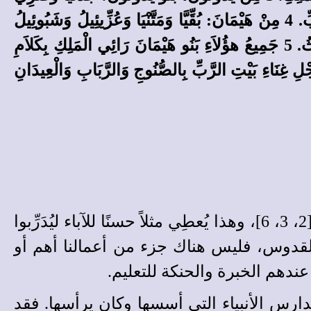
وَيِشْعِيَا وَحَشَبْيَا وَمَتَّثْيَا، سِتَّةٌ. تَحْتَ يَدِ أَبِيهِمْ يَدُوثُونَ الْمُتَنَبِّئِ بِالْعُودِ لأَجْلِ الْحَمْدِ وَالتَّسْبِيحِ لِلرَّبِّ. 4 مِنْ هَيْمَانَ: بُقِّيَّا وَمَتَّنْيَا وَعُزِّيئِيلُ وَشَبُوئِيلُ
وَيَرِيمُوثُ وَحَنَنْيَا وَحَنَانِي وَإِيلِيآثَةُ وَجِدَّلْتِي وَرُومَمْتِي عَزَرُ وَيُشْبَقَاشَةُ وَمَلُوثِي وَهُوثِيرُ وَمَحْزِيُوثُ. 5 جَمِيعُ هؤُلاَءِ بَنُو هَيْمَانَ رَائِي الْمَلِكِ بِكَلاَمِ
 وَثَلاَثَ بَنَاتٍ. 6 كُلُّ هؤُلاَءِ تَحْتَ يَدِ أَبِيهِمْ لأَجْلِ غِنَاءِ بَيْتِ الرَّبِّ بِالصُّنُوجِ وَالرَّبَابِ وَالْعِيدَانِ
أشرف الآباء على هذه الخدمة وهم آساف وهيمان ويدوثون [1]، وكان الأبناء تحت يد آبائهم [2، 3، 6]، وهذا يُعطِي مثلاً حسنًا للآباء ليُدَرِّبوا
ه القدوس، فليس هناك جزء من أعمالنا أهم أو
عندهم الخبرة والحنكة للتعليم.
ارس الأنبياء التي أسسها وكان يرأسها. فقد