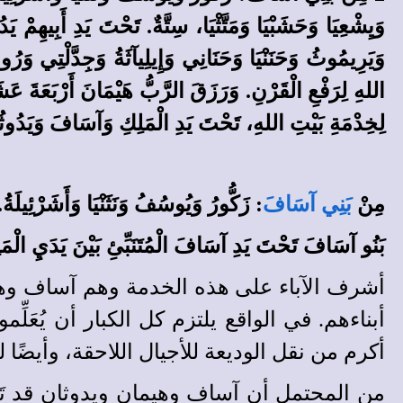
لِخِدْمَةِ بَيْتِ اللهِ، تَحْتَ يَدِ الْمَلِكِ وَآسَافَ وَيَدُوث
مِنْ
بَنِي آسَافَ
: زَكُّورُ وَيُوسُفُ وَنَثَنْيَا وَأَشَرْئِيلَةُ.
بَنُو آسَافَ تَحْتَ يَدِ آسَافَ الْمُتَنَبِّئِ بَيْنَ يَدَيِ الْمَلِ
أبناءهم. في الواقع يلتزم كل الكبار أن يُعَ
أكرم من نقل الوديعة للأجيال اللاحقة، وأيضًا
من المحتمل أن آساف وهيمان ويدوثان قد تَرَ