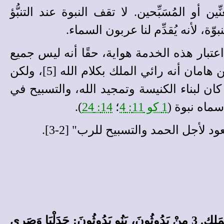
بار بإطلاق اسم "النبي" أو "الرائي" [5]، على المُغنِّين أو المُسَبِّحين. لا تقف النبوة عند التنبُّؤ
، لأنه يُقدِّم لنا عربون السماء.
عتبار هذه الخدمة هواية، حقًا أنه ليس جميع
من دخلوا هذه الخدمة تشرَّفوا برؤى الله أو بالتنبؤ بأشياء سوف تحدث فيما بعد، وقد قيل عن هامان أنه رائي الملك بكلام الله [5]، ولكن
ا كان لبناء الكنيسة وتمجيد الله، والتسبيح في
سماه نبوة (
1 كو 11: 4
؛
14: 24
).
د لأجل الحمد والتسبيح للرب" [2-3].
2 مِنْ بَنِي آسَافَ: زَكُّورُ وَيُوسُفُ وَنَثَنْيَا وَأَشَرْئِيلَةُ. بَنُو آسَافَ تَحْتَ يَدِ آسَافَ الْمُتَنَبِّئِ بَيْنَ يَدَيِ الْمَلِكِ. 3 مِنْ يَدُوثُونَ، بَنُو يَدُوثُونَ: جَدَلْيَا وَصَرِي