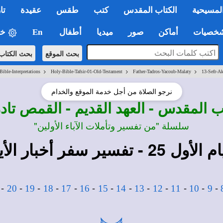
لمسيحية
الكتاب المقدس
كتب
طقس
عقيدة
تا
صيات
أماكن
صور
ميديا
أطفال
En
خي
بحث الموقع
بحث الكتاب
>
>
>
ible-Interpretations
Holy-Bible-Tafsir-01-Old-Testament
Father-Tadros-Yacoub-Malaty
13-Sefr-A
نرجو الصلاة من أجل خدمة الموقع والخدام
ب المقدس - العهد القديم - القمص ت
سلسلة "من تفسير وتأملات الآباء الأولين"
يام الأول
25
- تفسير سفر أخبار الأيا
-
-
-
-
-
-
-
-
-
-
-
-
-
20
19
18
17
16
15
14
13
12
11
10
9