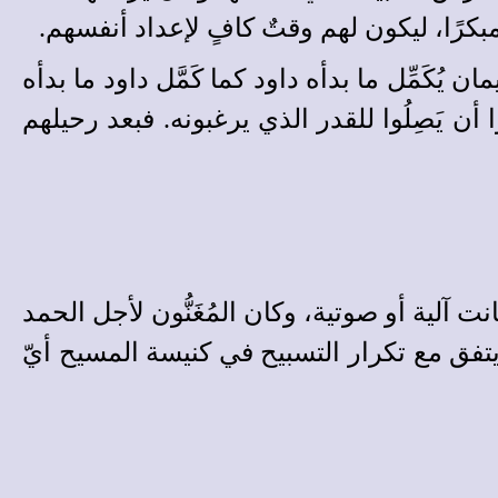
بكرًا، ليكون لهم وقتٌ كافٍ لإعداد أنفسهم.
يُكَمِّل ما بدأه داود كما كَمَّل داود ما بدأه
 يَصِلُوا للقدر الذي يرغبونه. فبعد رحيلهم
لية أو صوتية، وكان المُغَنُّون لأجل الحمد
انوا مُتعلِّمين الغناء للرب [7]، أيّ لأجل الغناء في بيت الرب [6]، وهذا يتفق مع تكرار التسبيح في كنيسة المسيح أيّ