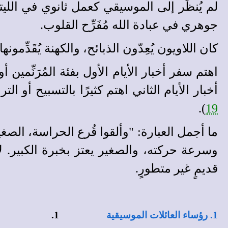
لم يُنظَر إلى الموسيقي كعمل ثانوي في الليت
جوهري في عبادة الله مُفَرِّح القلوب.
كان اللاويون يُعِدّون الذبائح، والكهنة يُقَدِّمونه
اهتم سفر أخبار الأيام الأول بفئة المُرَنِّمين
أخبار الأيام الثاني اهتم كثيرًا بالتسبيح أو 
).
19
وسرعة حركته، والصغير يعتز بخبرة الكبير. لا يس
قديمٍ غير متطورٍ.
1. رؤساء العائلات الموسيقية
1.