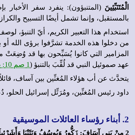
الْمُتَنَبِّئِينَ
بالمستقبل، وإنما تشمل أيضًا التسبيح والكراز
استخدام هذا التعبير الكريم، أيّ التنبؤ، لو
المزامير التي كانوا يُسَبِّحون بها قد وُضِعَت
عهد صموئيل النبي قد لُقِّبَ بالتنبؤ (
1 صم 10: 5
يتحدَّث عن أب هؤلاء المُغنِّين بين آساف، قائلاً
داود رئيس المُغنِّين، ومُرَتِّل إسرائيل الحلو، دُعِ
2. أبناء رؤساء العائلات الموسيقية