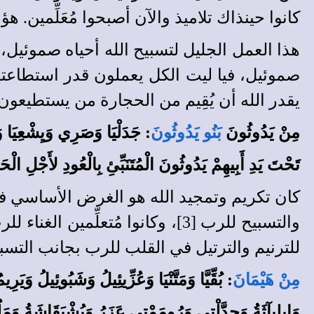
كانوا حينذاك تلاميذ والآن أصبحوا مُعَلِّمين.
هذا العمل الجليل لتسبيح الله أحياه صموئيل، ولك
صموئيل، فيا ليت الكل يعملون قدر استطاعتهم 
يقدر الله أن يُقِيم من الحجارة من يستطيعون
مِنْ يَدُوثُونَ
بَنُو يَدُوثُونَ
: جَدَلْيَا وَصَرِي وَيِشْعِيَا وَحَ
تَحْتَ يَدِ أَبِيهِمْ يَدُوثُونَ الْمُتَنَبِّئِ بِالْعُودِ لأَجْلِ الْحَم
كان تكريم وتمجيد الله هو الغرض الأساسي في 
للترنيم والترتيل في القلب للرب بجانب التسب
مِنْ هَيْمَانَ
: بُقِّيَّا وَمَتَّنْيَا وَعُزِّيئِيلُ وَشَبُوئِيلُ وَيَر
وَإِيلِيآثَةُ وَجِدَّلْتِي وَرُومَمْتِي عَزَرُ وَيُشْبَقَاشَةُ وَمَ