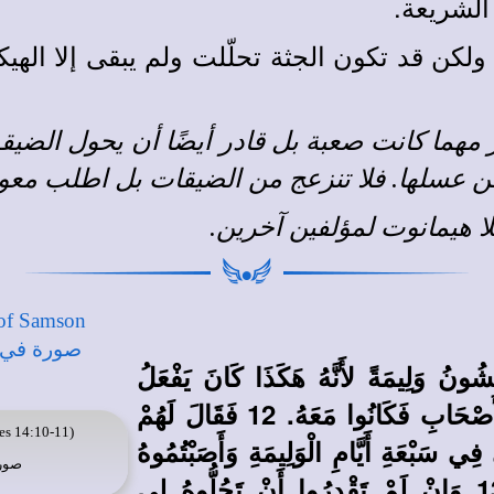
الشريعة.
 ولكن قد تكون الجثة تحلّلت ولم يبقى إلا 
 مهما كانت صعبة بل قادر أيضًا أن يحول الض
عسلها. فلا تنزعج من الضيقات بل اطلب معونة
لا هيمانوت
لمؤلفين آخرين
.
شُونُ وَلِيمَةً لأَنَّهُ هَكَذَا كَانَ يَفْعَلُ
الْفِتْيَانُ. 11 فَلَمَّا رَأُوهُ أَحْضَرُوا ثَلاَثِينَ مِنَ الأَصْحَابِ فَكَانُوا مَعَهُ. 12 فَقَالَ لَهُمْ
es 14:10-11)
ِي سَبْعَةِ أَيَّامِ الْوَلِيمَةِ وَأَصَبْتُمُوهُ
صور
أُعْطِيكُمْ ثَلاَثِينَ قَمِيصًا وَثَلاَثِينَ حُلَّةَ ثِيَابٍ. 13 وَإِنْ لَمْ تَقْدِرُوا أَنْ تَحُلُّوهُ لِي