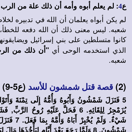
:
ع
: لم يعلم أبوه وأمه أن ذلك علة من الرب
4
لم يكن أبواه يعلمان أن الله في تدبيره لخ
شعبه. ليس معنى ذلك أن الله دفعه للخطأ، 
كانوا متسلطين على بني إسرائيل ويضايقونهم. 
الذي استخدمه الوحى أي
"أن ذلك من الر
شعبه.
(2)
(ع5-9)
قصة قتل شمشون للأسد
5 فَنَزَلَ شَمْشُونُ وَأَبُوهُ وَأُمُّهُ إِلَى تِمْنَةَ وَأَتَوْ
يُزَمْجِرُ لِلِقَائِهِ. 6 فَحَلَّ عَلَيْهِ رُوحُ 
شَيْءٌ. وَلَمْ ي
شَمْشُونَ. 8 وَلَمَّا رَجَعَ بَعْدَ أَيَّامٍ لِيَأْخُذَهَا 