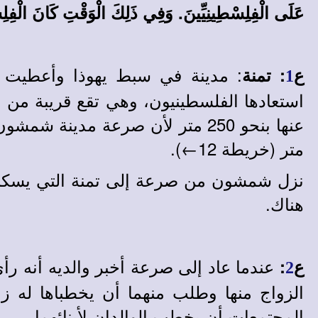
عَلَى الْفِلِسْطِينِيِّينَ. وَفِي ذَلِكَ الْوَقْتِ كَانَ الْفِلِ
: مدينة في سبط يهوذا وأعطيت 
ع
: تمنة
1
استعادها الفلسطينيون، وهي تقع قريبة م
متر (خريطة 12←).
نزل شمشون من صرعة إلى تمنة التي يسكنها
هناك.
عندما عاد إلى صرعة أخبر والديه أنه رأ
ع
:
2
الزواج منها وطلب منهما أن يخطباها له زو
المجتمعات أن يخطب الوالدان لأبنائهما.