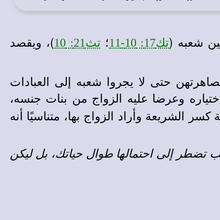
بين شعبه (
؛
)، ويقصد
تك17: 10-11
تث21: 10
صاهرتهن حتى لا يجروا شعبه إلى العبادات
اختياره وعرضا عليه الزواج من بنات جنسه،
ر الشريعة وأراد الزواج بها، متناسيًا أنه
ب تضطر إلى احتمالها طوال حياتك، بل ليكن