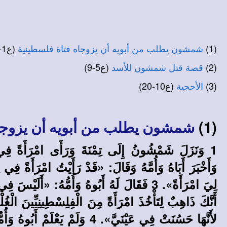
(1)
(ع1-4)
شمشون يطلب من أبويه أن يزوجاه فتاة فلسطينية
(2)
(ع5-9)
قصة قتل شمشون للأسد
(3)
(ع10-20)
الأحجية
(1)
شمشون يطلب من أبويه أن يزوجاه
وَأَخْبَرَ أَبَاهُ وَأُمَّهُ وَقَالَ: «قَدْ رَأَيْتُ امْرَأَةً فِي 
لِيَ امْرَأَةً». 3 فَقَالَ لَهُ أَبُوهُ وَأُمُّهُ: «
أَنَّكَ ذَاهِبٌ لِتَأْخُذَ امْرَأَةً مِنَ الْفِلِسْطِينِيِّينَ ا
لأَنَّهَا حَسُنَتْ فِي عَيْنَيَّ». 4 وَلَ