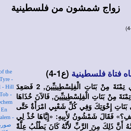
زواج شمشون من فلسطينية
(ع1-4)
 فتاة فلسطينية
1 وَنَزَلَ شَمْشُونُ إِلَى تِمْنَةَ وَرَأَى امْرَأَةً فِي تِمْنَةَ مِنْ بَنَاتِ الْفِلِسْطِينِيِّينَ, 2 فَصَعِدَ
تِمْنَةَ مِنْ بَنَاتِ الْفِلِسْطِينِيِّينَ, فَالآنَ خُذَاهَا
أَلَيْسَ فِي بَنَاتِ إِخْوَتِكَ وَفِي كُلِّ شَعْبِي امْرَأَةٌ حَتَّى
لْغُلْفِ؟» فَقَالَ شَمْشُونُ لأَبِيهِ: «إِيَّاهَا خُذْ لِي
مْ يَعْلَمْ أَبُوهُ وَأُمُّهُ أَنَّ ذَلِكَ مِنَ الرَّبِّ لأَنَّهُ كَانَ يَطْلُبُ عِلَّةً