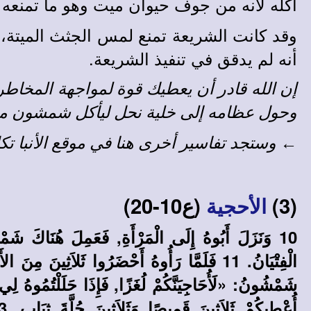
أكله لأنه من جوف حيوان ميت وهو ما تمنعه 
وقد كانت الشريعة تمنع لمس الجثث الميتة،
أنه لم يدقق في تنفيذ الشريعة.
إن الله قادر أن يعطيك قوة لمواجهة المخاطر
وحول عظامه إلى خلية نحل ليأكل شمشون من 
←
وستجد
تفاسير أخرى
هنا في
موقع الأنبا تك
(3)
(ع10-20)
الأحجية
10 وَنَزَلَ أَبُوهُ إِلَى الْمَرْأَةِ, فَعَمِلَ هُنَاكَ شَمْ
شَمْشُونُ: «لَأُحَاجِيَنَّكُمْ لُغَزًا, فَإِذَا حَلَلْتُمُوهُ لِي ف