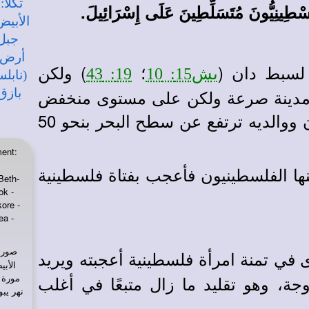
سْطِينِيُّونَ مُتَسَلِّطِينَ عَلَى إِسْرَائِيلَ.
لسبط دان (
؛
) ولكن
يش15: 10
19: 43
ن مدينة صرعة ولكن على مستوى منخفض
عنها بنحو 250 متر لأن صرعة مدينة شمشون ووالديه ترتفع عن سطح البحر بنحو 50
ent:
 الفلسطينيون فأعجب بفتاة فلسطينية
Beth-
ok -
ore -
ea -
صورة
ى في تمنة امرأة فلسطينية أعجبته ويريد
الأب
جة، وهو تقليد ما زال متبعًا في أغلب
مورة 
نهر يب