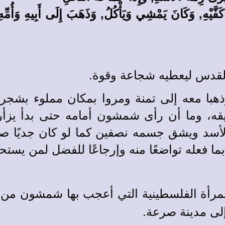
لٍ. 9 فَأَخَذَ مِنْهُ عَلَى كَفَّيْهِ, وَكَانَ يَمْشِي وَيَأْكُلُ, وَذَهَبَ إِلَى أَب
القدس ليعطيه شجاعة وقوة.
ذهبا معه إلى تمنة ومروا بمكان مملوء ب
 وما أن رأى شمشون أمامه حتى بدأ يزأر مست
سد ويشق جسمه نصفين كما لو كان جديًا صغ
 فعله تواضعًا منه وإرجاعًا للفضل لمن يستحقه
لمرأة الفلسطينية التي أعجب بها شمشون من منظ
إلى مدينة صرعة.