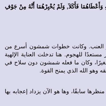
ِيهِ وَأُمِّهِ وَأَعْطَاهُمَا فَأَكَلاَ, وَلَمْ يُخْبِرْهُمَا أَنَّهُ مِنْ جَوْفِ
شجر العنب. وكانت خطوات شمشون أسرع من
عدًا للهجوم. هنا تدخلت العناية الإلهية
يرًا، وكان ما فعله شمشون دون سلاح في
 وهو الله الذي يمنح القوة.
رها سابقًا، وها هو الآن يزداد إعجابه بها