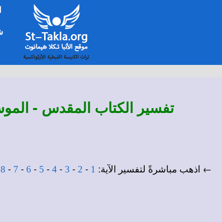
ا
شخ
تفسير
الكتاب المقدس - الموس
← اذهب مباشرةً لتفسير الآية:
-
-
-
-
-
-
-
-
8
7
6
5
4
3
2
1