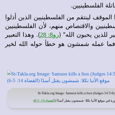
تلة الفلسطينيين.
لموقف لينتقم من الفلسطينيين الذين أذلوا
طينيين والاقتصاص منهم، لأن الفلسطينيين
 للذين يحبون الله" (
). وهذا التعبير
رو8: 28
فما عمله شمشون هو خطأ حوله الله لخير
St-Takla.org
Image: Samson kills a lion (Judges 14:5-6)
رة في
موقع الأنبا تكلا
: شمشون يقتل أسدًا (
القضاة 14: 5-6
)