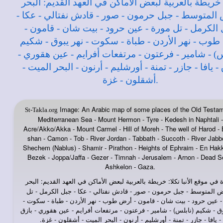
Image: An Arabic map of some places of the Old Testam
St-Takla.org
Mediterranean Sea - Mount Hermon - Tyre - Kedesh in Naphtali -
Acre/Akko/Akka - Mount Carmel - Hill of Moreh - The well of Harod - 
shan - Camon - Tob - River Jordan - Tabbath - Succoth - River Jabb
Shechem (Nablus) - Shamir - Pirathon - Heights of Ephraim - En Hakk
Bezek - Joppa/Jaffa - Gezer - Timnah - Jerusalem - Arnon - Dead S
Ashkelon - Gaza.
 في
: خريطة بالعربية لبعض الأماكن في العهد القديم: البحر
موقع الأنبا تكلا
يض المتوسط - جبل حرمون - صور - قادش نفتالي - عكا - جبل الكرمل - تل
- عين حرود - بيت شان - قامون - أرض طوب - نهر الأردن - طباة - سكوت -
وق - شكيم (نابلس) - شامير - فرعتون - مرتفعات أفرايم - عين هقوري - بازق
- يافا - جازر - تمنة - أورشليم - أرنون - البحر الميت - أشقلون - غزة.