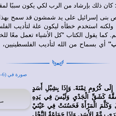
 كان ذلك بإرشاد من الرب لكي يكون سببًا لمقا
لاص بنى إسرائيل على يد شمشون قد سمح بهذا ا
ولكنه استخدم خطأه ليكون علة لتأديب الفلس
كما يقول الكتاب "كل الأشياء تعمل معًا للخير
أي بسماح من الله لتأديب الفلسطينيين، 
ب"
ا إِلَى كُرُومِ تِمْنَةَ. وَإِذَا بِشِبْلِ أَسَدٍ
الرَّبِّ, فَشَقَّهُ كَشَقِّ الْجَدْيِ وَلَيْسَ فِي يَدِهِ
صو
ُخْبِرْ أَبَاهُ وَأُمَّهُ بِمَا فَعَلَ. 7 فَنَزَلَ وَكَلَّمَ الْمَرْأَةَ فَحَسُنَتْ فِي عَيْنَيْ
مَالَ لِيَرَى رِمَّةَ الأَسَدِ, وَإِذَا جَمَاعَةٌ النَّحْلِ