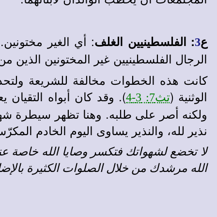
: أي الغير مختونين. 
ع
: الفلسطينيين الغلف
3
الرجال الفلسطينيين غير المختونين الذين من
كانت هذه الخطوات مخالفة للشريعة ولتحذير
الوثنية (
). وقد كان أبواه التقيان 
تث7: 3-4
ولكنه أصر على طلبه. وهنا تظهر سيطرة شهوة 
نذير لله، والنذير يساوى اليوم الخادم المكرّ
لا تخضع لشهواتك فتكسر وصايا الله خاصة عن
الله مرشدك من خلال الصلوات الكثيرة بالإض