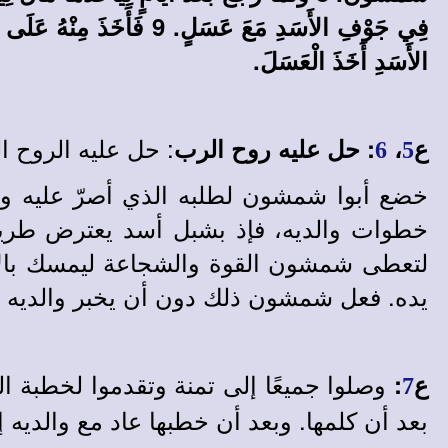
فِي جَوْفِ الأَسَدِ مَعَ عَسَ
الأَسَدِ أَخَذَ الْعَسَلَ.
: حل عليه الروح 
ع
،
: حل عليه روح الرب
6
5
خضع أبوا شمشون لطلبه الذي أصرّ عليه و
خطوات والديه، فإذ بشبل أسد يعترض طريقه،
لتعطى شمشون القوة والشجاعة ليمسك بالأ
يده. فعل شمشون ذلك دون أن يخبر والديه بما
وصلوا جميعًا إلى تمنة وتقدموا لخطبة ا
ع
:
7
بعد أن كلمها. وبعد أن خطبها عاد مع والديه 