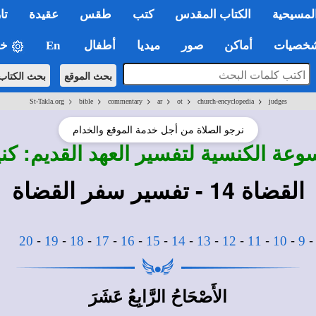
لمسيحية
الكتاب المقدس
كتب
طقس
عقيدة
تا
صيات
أماكن
صور
ميديا
أطفال
En
خي
بحث الموقع
بحث الكتاب
>
>
>
>
>
>
St-Takla.org
bible
commentary
ar
ot
church-encyclopedia
judges
نرجو الصلاة من أجل خدمة الموقع والخدام
وعة الكنسية لتفسير العهد القديم: 
القضاة 14 - تفسير سفر القضاة
-
-
-
-
-
-
-
-
-
-
-
20
19
18
17
16
15
14
13
12
11
10
9
الأَصْحَاحُ الرَّابِعُ عَشَرَ