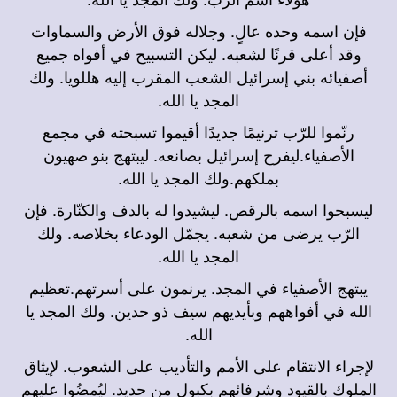
فإن اسمه وحده عالٍ. وجلاله فوق الأرض والسماوات
وقد أعلى قرنًا لشعبه. ليكن التسبيح في أفواه جميع
أصفيائه بني إسرائيل الشعب المقرب إليه هللويا. ولك
المجد يا الله.
رنّموا للرّب ترنيمًا جديدًا أقيموا تسبحته في مجمع
الأصفياء.ليفرح إسرائيل بصانعه. ليبتهج بنو صهيون
بملكهم.ولك المجد يا الله.
ليسبحوا اسمه بالرقص. ليشيدوا له بالدف والكنّارة. فإن
الرّب يرضى من شعبه. يجمّل الودعاء بخلاصه. ولك
المجد يا الله.
يبتهج الأصفياء في المجد. يرنمون على أسرتهم.تعظيم
الله في أفواههم وبأيديهم سيف ذو حدين. ولك المجد يا
الله.
لإجراء الانتقام على الأمم والتأديب على الشعوب. لإيثاق
الملوك بالقيود وشرفائهم بكبول من حديد. ليُمضُوا عليهم