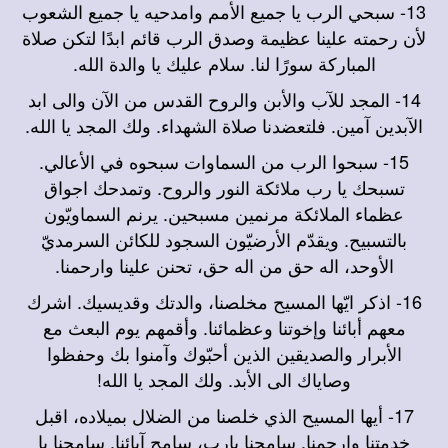
13-
سبحي الرب يا جميع الأمم وامدحيه يا جميع الشعوب
لأن رحمته علينا عظيمة وصدق الرب قائم ابدًا لتكن صلاة
المباركة سورًا لنا. سلام عليك يا والدة الله.
14-
المجد للآب والأبن والروح القدس من الآن والى ابد
الآبدين آمين. فلتعضدنا صلاة الشهداء. ولك المجد يا الله.
15-
سبحوا الرب من السماوات سبحوه في الأعالي.
تسبحك يا رب ملائكة النور والروح. وتمدحك اجواق
عظماء الملائكة مرنمين مسبحين. يرنم السماويّون
بالتسبيح. ويقدّم الأرضيّون السجود للكائن السرمديّ
الأوحد، اله حق من اله حق، تحنن علينا وارحمنا.
16-
اذكر ايّها المسيح مخلصنا، والدتك وقديسيك. اشرك
معهم أبائنا وإخوتنا وعظمائنا. وأقمهم يوم البعث مع
الأبرار والصديقين الذين أحبّوك وآمنوا بك وحفظوا
وصاياك الى الأبد. ولك المجد يا الله!
17-
أيها المسيح الذي خلصنا من الضلال بميلاده، اقبل
خدمتنا وارحمنا. سامحنا يارب، سامح آبائنا. سامحنا يا