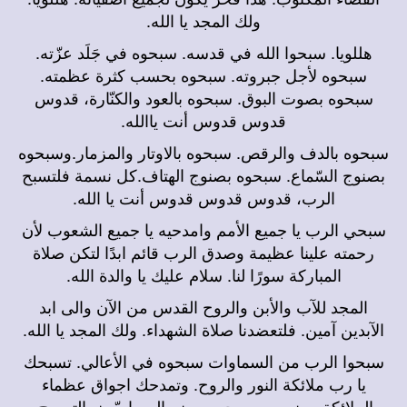
ولك المجد يا الله.
هللويا. سبحوا الله في قدسه. سبحوه في جَلَد عزّته.
سبحوه لأجل جبروته. سبحوه بحسب كثرة عظمته.
سبحوه بصوت البوق. سبحوه بالعود والكنّارة، قدوس
قدوس قدوس أنت ياالله.
سبحوه بالدف والرقص. سبحوه بالاوتار والمزمار.وسبحوه
بصنوج السّماع. سبحوه بصنوج الهتاف.كل نسمة فلتسبح
الرب، قدوس قدوس قدوس أنت يا الله.
سبحي الرب يا جميع الأمم وامدحيه يا جميع الشعوب لأن
رحمته علينا عظيمة وصدق الرب قائم ابدًا لتكن صلاة
المباركة سورًا لنا. سلام عليك يا والدة الله.
المجد للآب والأبن والروح القدس من الآن والى ابد
الآبدين آمين. فلتعضدنا صلاة الشهداء. ولك المجد يا الله.
سبحوا الرب من السماوات سبحوه في الأعالي. تسبحك
يا رب ملائكة النور والروح. وتمدحك اجواق عظماء
الملائكة مرنمين مسبحين. يرنم السماويّون بالتسبيح.