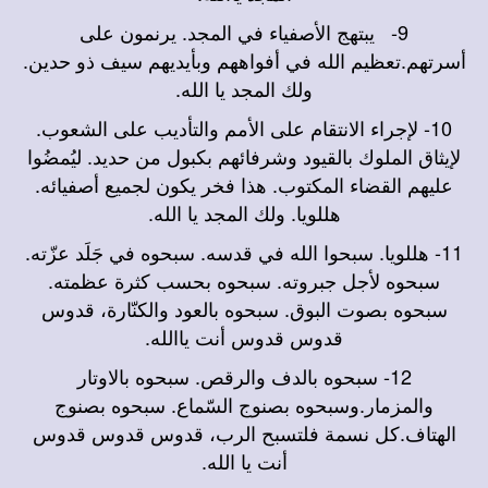
9-
يبتهج الأصفياء في المجد. يرنمون على
أسرتهم.تعظيم الله في أفواههم وبأيديهم سيف ذو حدين.
ولك المجد يا الله.
10-
لإجراء الانتقام على الأمم والتأديب على الشعوب.
لإيثاق الملوك بالقيود وشرفائهم بكبول من حديد. ليُمضُوا
عليهم القضاء المكتوب. هذا فخر يكون لجميع أصفيائه.
هللويا. ولك المجد يا الله.
11-
هللويا. سبحوا الله في قدسه. سبحوه في جَلَد عزّته.
سبحوه لأجل جبروته. سبحوه بحسب كثرة عظمته.
سبحوه بصوت البوق. سبحوه بالعود والكنّارة، قدوس
قدوس قدوس أنت ياالله.
12-
سبحوه بالدف والرقص. سبحوه بالاوتار
والمزمار.وسبحوه بصنوج السّماع. سبحوه بصنوج
الهتاف.كل نسمة فلتسبح الرب، قدوس قدوس قدوس
أنت يا الله.