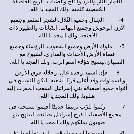
الغِمار.النار والبرد والثلج والضّباب. الريح العاصفة
المُمضِيَة كلمته. ولك المجد يا الله.
4-
الجبال وجميع التّلال.الشجر المثمر وجميع
الأرز. الوحوش وجميع البهائم. الدّبابات والطيور ذات
الأجنحة. ولك المجد يا الله.
5-
ملوك الأرض وجميع الشعوب. الرؤساء وجميع
قضاة الأرض.الأحداث والعذارى.الشيوخ مع
الصبيان.ليسبح هؤلاء اسم الرب. ولك المجد يا الله.
6-
فإن اسمه وحده عالٍ. وجلاله فوق الأرض
والسماوات وقد أعلى قرنًا لشعبه. ليكن التسبيح في
أفواه جميع أصفيائه بني إسرائيل الشعب المقرب إليه
هللويا. ولك المجد يا الله.
7-
رنّموا للرّب ترنيمًا جديدًا أقيموا تسبحته في
مجمع الأصفياء.ليفرح إسرائيل بصانعه. ليبتهج بنو
صهيون بملكهم.ولك المجد يا الله.
8-
ليسبحوا اسمه بالرقص. ليشيدوا له بالدف