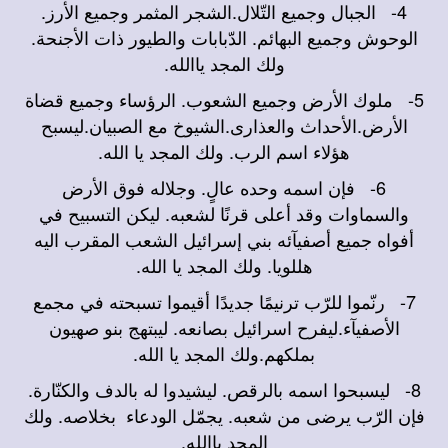
4-
الجبال وجميع التّلال.الشجر المثمر وجميع الأرز.
الوحوش وجميع البهائم. الدّبابات والطيور ذات الأجنحة.
ولك المجد ياالله.
5-
ملوك الأرض وجميع الشعوب. الرؤساء وجميع قضاة
الأرض.الأحداث والعذارى.الشيوخ مع الصبيان.ليسبح
هؤلاء اسم الرب. ولك المجد يا الله.
6-
فإن اسمه وحده عالٍ. وجلاله فوق الأرض
والسماوات وقد أعلى قرنًا لشعبه. ليكن التسبيح في
أفواه جميع أصفيآئه بني إسرائيل الشعب المقرب اليه
هللويا. ولك المجد يا الله.
7-
رنّموا للرّب ترنيمًا جديدًا أقيموا تسبحته في مجمع
الأصفيآء.ليفرح اسرائيل بصانعه. ليبتهج بنو صهيون
بملكهم.ولك المجد يا الله.
8-
ليسبحوا اسمه بالرقص. ليشيدوا له بالدف والكنّارة.
فإن الرّب يرضى من شعبه. يجمّل الودعاء بخلاصه. ولك
المجد ياالله.