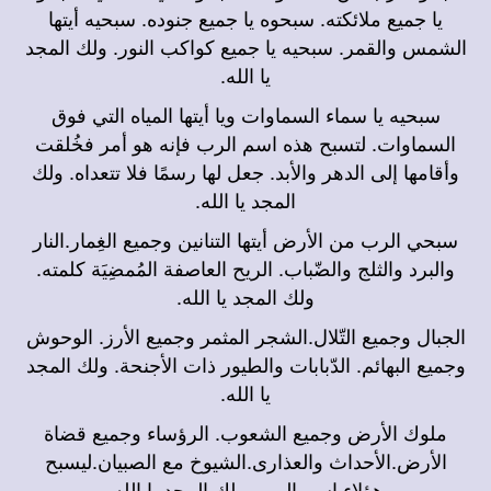
يا جميع ملائكته. سبحوه يا جميع جنوده. سبحيه أيتها
الشمس والقمر. سبحيه يا جميع كواكب النور. ولك المجد
يا الله.
سبحيه يا سماء السماوات ويا أيتها المياه التي فوق
السماوات. لتسبح هذه اسم الرب فإنه هو أمر فخُلقت
وأقامها إلى الدهر والأبد. جعل لها رسمًا فلا تتعداه. ولك
المجد يا الله.
سبحي الرب من الأرض أيتها التنانين وجميع الغِمار.النار
والبرد والثلج والضّباب. الريح العاصفة المُمضِيَة كلمته.
ولك المجد يا الله.
الجبال وجميع التّلال.الشجر المثمر وجميع الأرز. الوحوش
وجميع البهائم. الدّبابات والطيور ذات الأجنحة. ولك المجد
يا الله.
ملوك الأرض وجميع الشعوب. الرؤساء وجميع قضاة
الأرض.الأحداث والعذارى.الشيوخ مع الصبيان.ليسبح
هؤلاء اسم الرب. ولك المجد يا الله.