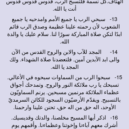
الهتاف.كل نسمة فلتسبح الرب، قدوس قدوس قدوس
أنت يا الله.
13-
سبحي الرب يا جميع الأمم وامدحيه يا جميع
الشعوب لأن رحمته علينا عظيمة وصدق الرب قائم
ابدًا لتكن صلاة المباركة سورًا لنا. سلام عليك يا والدة
الله.
14-
المجد للآب والابن والروح القدس من الآن
والى ابد الآبدين آمين. فلتعضدنا صلاة الشهداء. ولك
المجد يا الله.
15-
سبحوا الرب من السماوات سبحوه في الأعالي.
تسبحك يا رب ملائكة النور والروح. وتمدحك أجواق
عظماء الملائكة مرنمين مسبحين. يرنم السماويّون
بالتسبيح. ويقدّم الأرضيّون السجود للكائن السرمديّ
الأوحد، اله حق من اله حق، تحنن علينا وارحمنا.
16-
اذكر أيها المسيح مخلصنا، والدتك وقديسيك.
أشرك معهم آباءنا وإخوتنا وعظماءنا. وأقمهم يوم