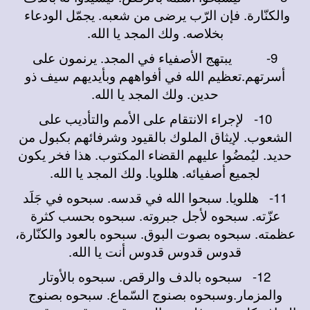
والكنّارة. فإن الرّب يرضى من شعبه. يجمّل الودعاء
بخلاصه. ولك المجد يا الله.
9-
يبتهج الأصفياء في المجد. يرنمون على
أسرتهم.تعظيم الله في أفواههم وبأيديهم سيف ذو
حدين. ولك المجد يا الله.
10-
لإجراء الانتقام على الأمم والتأديب على
الشعوب. لإيثاق الملوك بالقيود وشرفائهم بكبول من
حديد. ليُمضُوا عليهم القضاء المكتوب. هذا فخر يكون
لجميع أصفيائه. هللويا. ولك المجد يا الله.
11-
هللويا. سبحوا الله في قدسه. سبحوه في جَلَد
عزّته. سبحوه لأجل جبروته. سبحوه بحسب كثرة
عظمته. سبحوه بصوت البوق. سبحوه بالعود والكنّارة،
قدوس قدوس قدوس أنت يا الله.
12-
سبحوه بالدف والرقص. سبحوه بالأوتار
والمزمار.وسبحوه بصنوج السّماع. سبحوه بصنوج