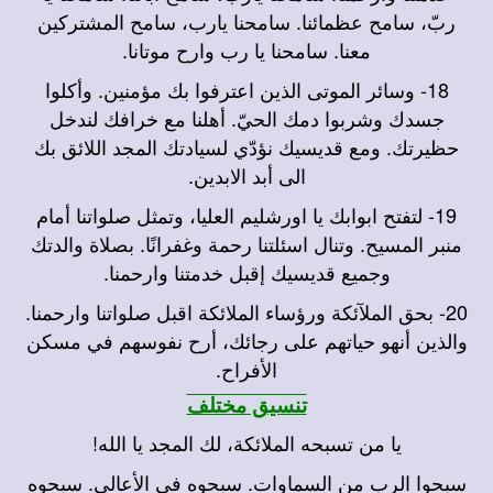
ربّ، سامح عظمائنا. سامحنا يارب، سامح المشتركين
معنا. سامحنا يا رب وارح موتانا.
18-
وسائر الموتى الذين اعترفوا بك مؤمنين. وأكلوا
جسدك وشربوا دمك الحيّ. أهلنا مع خرافك لندخل
حظيرتك. ومع قديسيك نؤدّي لسيادتك المجد اللائق بك
الى أبد الابدين.
19-
لتفتح ابوابك يا اورشليم العليا، وتمثل صلواتنا أمام
منبر المسيح. وتنال اسئلتنا رحمة وغفرانًا. بصلاة والدتك
وجميع قديسيك إقبل خدمتنا وارحمنا.
20-
بحق الملآئكة ورؤساء الملائكة اقبل صلواتنا وارحمنا.
والذين أنهو حياتهم على رجائك، أرح نفوسهم في مسكن
الأفراح.
تنسيق مختلف
يا من تسبحه الملائكة، لك المجد يا الله!
سبحوا الرب من السماوات. سبحوه في الأعالي. سبحوه