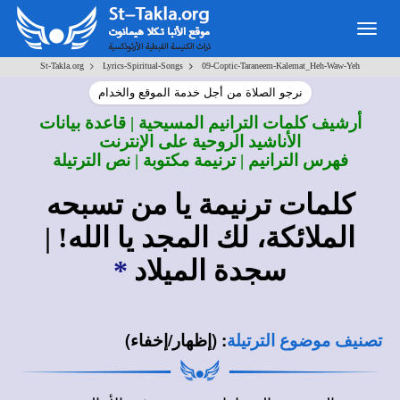
Togg
navig
>
>
St-Takla.org
Lyrics-Spiritual-Songs
09-Coptic-Taraneem-Kalemat_Heh-Waw-Yeh
نرجو الصلاة من أجل خدمة الموقع والخدام
أرشيف كلمات الترانيم المسيحية | قاعدة بيانات
الأناشيد الروحية على الإنترنت
فهرس الترانيم | ترنيمة مكتوبة | نص الترتيلة
كلمات ترنيمة يا من تسبحه
الملائكة، لك المجد يا الله! |
سجدة الميلاد
*
:
(إظهار/إخفاء)
تصنيف موضوع الترتيلة