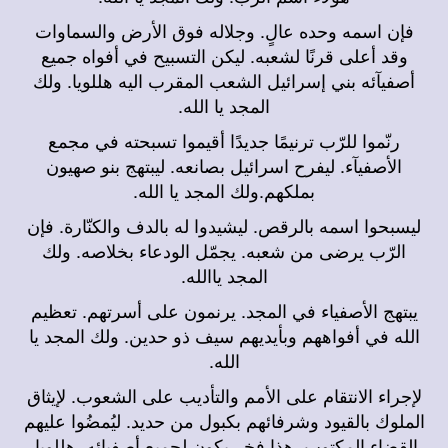
فإن اسمه وحده عالٍ. وجلاله فوق الأرض والسماوات
وقد أعلى قرنًا لشعبه. ليكن التسبيح في أفواه جميع
أصفيآئه بني إسرائيل الشعب المقرب اليه هللويا. ولك
المجد يا الله.
رنّموا للرّب ترنيمًا جديدًا أقيموا تسبحته في مجمع
الأصفيآء. ليفرح اسرائيل بصانعه. ليبتهج بنو صهيون
بملكهم.ولك المجد يا الله.
ليسبحوا اسمه بالرقص. ليشيدوا له بالدف والكنّارة. فإن
الرّب يرضى من شعبه. يجمّل الودعاء بخلاصه. ولك
المجد ياالله.
يبتهج الأصفياء في المجد. يرنمون على أسرتهم. تعظيم
الله في أفواههم وبأيديهم سيف ذو حدين. ولك المجد يا
الله.
لإجراء الانتقام على الأمم والتأديب على الشعوب. لإيثاق
الملوك بالقيود وشرفائهم بكبول من حديد. ليُمضُوا عليهم
القضاء المكتوب. هذا فخر يكون لجميع أصفيائه. هللويا.