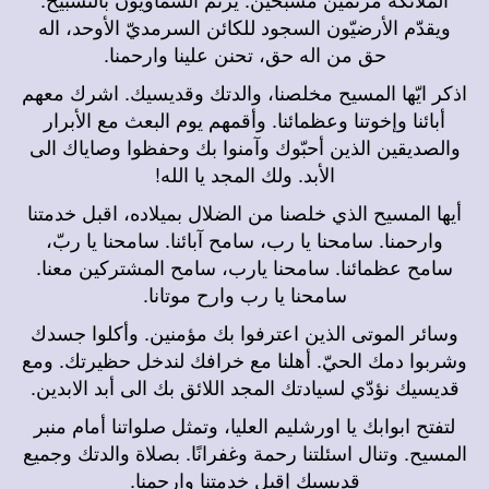
ويقدّم الأرضيّون السجود للكائن السرمديّ الأوحد، اله
حق من اله حق، تحنن علينا وارحمنا.
اذكر ايّها المسيح مخلصنا، والدتك وقديسيك. اشرك معهم
أبائنا وإخوتنا وعظمائنا. وأقمهم يوم البعث مع الأبرار
والصديقين الذين أحبّوك وآمنوا بك وحفظوا وصاياك الى
الأبد. ولك المجد يا الله!
أيها المسيح الذي خلصنا من الضلال بميلاده، اقبل خدمتنا
وارحمنا. سامحنا يا رب، سامح آبائنا. سامحنا يا ربّ،
سامح عظمائنا. سامحنا يارب، سامح المشتركين معنا.
سامحنا يا رب وارح موتانا.
وسائر الموتى الذين اعترفوا بك مؤمنين. وأكلوا جسدك
وشربوا دمك الحيّ. أهلنا مع خرافك لندخل حظيرتك. ومع
قديسيك نؤدّي لسيادتك المجد اللائق بك الى أبد الابدين.
لتفتح ابوابك يا اورشليم العليا، وتمثل صلواتنا أمام منبر
المسيح. وتنال اسئلتنا رحمة وغفرانًا. بصلاة والدتك وجميع
قديسيك إقبل خدمتنا وارحمنا.