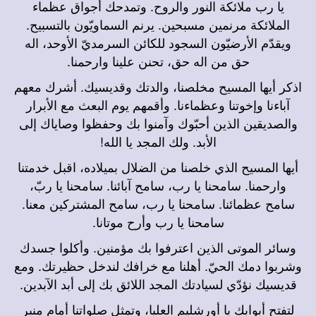
يا رب ملائكة النور والروح. وتمدحك أجواق عظماء
الملائكة مرنمين مسبحين. يرنم السماويّون بالتسبيح.
ويقدّم الأرضيّون السجود للكائن السرمديّ الأوحد، اله
حق من اله حق، تحنن علينا وارحمنا.
اذكر أيها المسيح مخلصنا، والدتك وقديسيك. أشرك معهم
آباءنا وإخوتنا وعظماءنا. وأقمهم يوم البعث مع الأبرار
والصديقين الذين أحبّوك وآمنوا بك وحفظوا وصاياك إلى
الأبد. ولك المجد يا الله!
أيها المسيح الذي خلصنا من الضلال بميلاده، اقبل خدمتنا
وارحمنا. سامحنا يا رب، سامح آبائنا. سامحنا يا ربّ،
سامح عظمائنا. سامحنا يا رب، سامح المشتركين معنا.
سامحنا يا رب وأرح موتانا.
وسائر الموتى الذين اعترفوا بك مؤمنين. وأكلوا جسدك
وشربوا دمك الحيّ. أهلنا مع خرافك لندخل حظيرتك. ومع
قديسيك نؤدّي لسيادتك المجد اللائق بك إلى أبد الآبدين.
لتفتح أبوابك يا أورشليم العليا، وتمثل صلواتنا أمام منبر