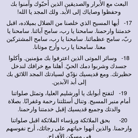
البعث مع الأبرار والصديقين الذين أحبّوك وآمنوا بك
وحفظوا وصاياك إلى الأبد. ولك المجد يا الله!
17-
أيها المسيح الذي خلصنا من الضلال بميلاده، اقبل
خدمتنا وارحمنا. سامحنا يا رب، سامح آبائنا. سامحنا يا
ربّ، سامح عظمائنا. سامحنا يا رب، سامح المشتركين
معنا. سامحنا يا رب وأرح موتانا.
18-
وسائر الموتى الذين اعترفوا بك مؤمنين. وأكلوا
جسدك وشربوا دمك الحيّ. أهلنا مع خرافك لندخل
حظيرتك. ومع قديسيك نؤدّي لسيادتك المجد اللائق بك
إلى أبد الآبدين.
19-
لتفتح أبوابك يا أورشليم العليا، وتمثل صلواتنا
أمام منبر المسيح. وتنال أسئلتنا رحمة وغفرانًا. بصلاة
والدتك وجميع قديسيك إقبل خدمتنا وارحمنا.
20-
بحق الملائكة ورؤساء الملائكة اقبل صلواتنا
وارحمنا. والذين أنهوا حياتهم على رجائك، أرح نفوسهم
في مسكن الأفراح.