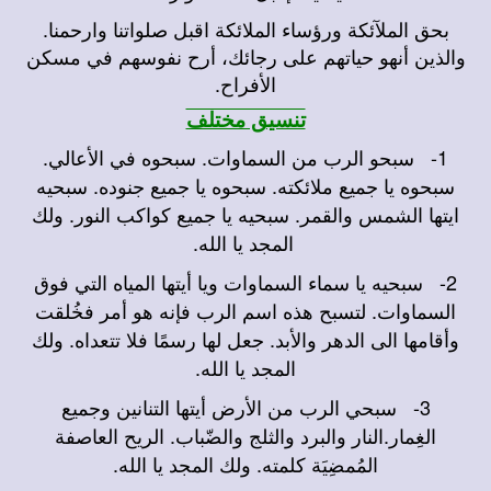
بحق الملآئكة ورؤساء الملائكة اقبل صلواتنا وارحمنا.
والذين أنهو حياتهم على رجائك، أرح نفوسهم في مسكن
الأفراح.
تنسيق مختلف
1-
سبحو الرب من السماوات. سبحوه في الأعالي.
سبحوه يا جميع ملائكته. سبحوه يا جميع جنوده. سبحيه
ايتها الشمس والقمر. سبحيه يا جميع كواكب النور. ولك
المجد يا الله.
2-
سبحيه يا سماء السماوات ويا أيتها المياه التي فوق
السماوات. لتسبح هذه اسم الرب فإنه هو أمر فخُلقت
وأقامها الى الدهر والأبد. جعل لها رسمًا فلا تتعداه. ولك
المجد يا الله.
3-
سبحي الرب من الأرض أيتها التنانين وجميع
الغِمار.النار والبرد والثلج والضّباب. الريح العاصفة
المُمضِيَة كلمته. ولك المجد يا الله.