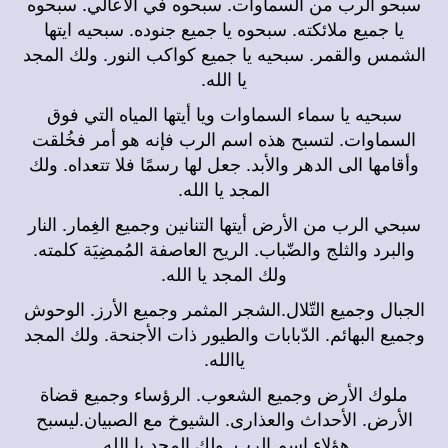
سبحو الرب من السماوات. سبحوه في الأعالي. سبحوه
يا جميع ملائكته. سبحوه يا جميع جنوده. سبحيه ايتها
الشمس والقمر. سبحيه يا جميع كواكب النور. ولك المجد
يا الله.
سبحيه يا سماء السماوات ويا أيتها المياه التي فوق
السماوات. لتسبح هذه اسم الرب فإنه هو أمر فخُلقت
وأقامها الى الدهر والأبد. جعل لها رسمًا فلا تتعداه. ولك
المجد يا الله.
سبحي الرب من الأرض أيتها التنانين وجميع الغِمار. النار
والبرد والثلج والضّباب. الريح العاصفة المُمضِيَة كلمته.
ولك المجد يا الله.
الجبال وجميع التّلال.الشجر المثمر وجميع الأرز. الوحوش
وجميع البهائم. الدّبابات والطيور ذات الأجنحة. ولك المجد
ياالله.
ملوك الأرض وجميع الشعوب. الرؤساء وجميع قضاة
الأرض. الأحداث والعذارى. الشيوخ مع الصبيان.ليسبح
هؤلاء اسم الرب. ولك المجد يا الله.