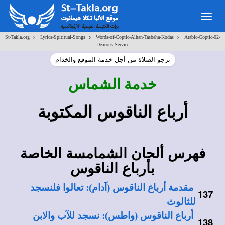
Togg
navig
>
>
>
St-Takla.org
Lyrics-Spiritual-Songs
Words-of-Coptic-Alhan-Tasbeha-Kodas
Arabic-Coptic-02-
Deacons-Service
نرجو الصلاة من أجل خدمة الموقع والخدام
خدمة الشماس
أرباع الناقوس المكتوبة
فهرس ألحان الشمامسة الخاصة
بأرباع الناقوس
مقدمة أرباع الناقوس (آدام): تعالوا فلنسجد
137
للثالوث
أرباع الناقوس (واطس): نسجد للآب والابن
138