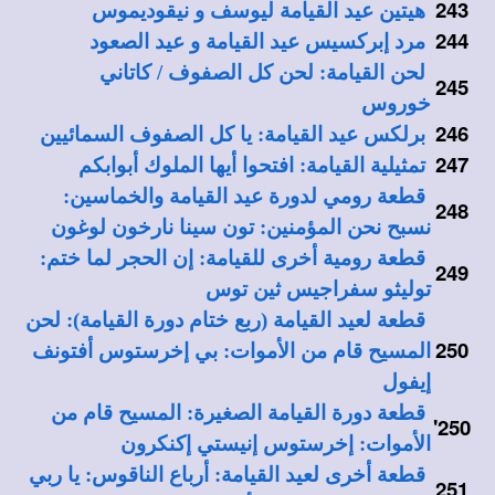
243
هيتين عيد القيامة ليوسف و نيقوديموس
244
مرد إبركسيس عيد القيامة و عيد الصعود
لحن القيامة: لحن كل الصفوف / كاتاني
245
خوروس
246
برلكس عيد القيامة: يا كل الصفوف السمائيين
247
تمثيلية القيامة: افتحوا أيها الملوك أبوابكم
قطعة رومي لدورة عيد القيامة والخماسين:
248
نسبح نحن المؤمنين: تون سينا نارخون لوغون
قطعة رومية أخرى للقيامة: إن الحجر لما ختم:
249
توليثو سفراجيس ثين توس
قطعة لعيد القيامة (ربع ختام دورة القيامة): لحن
250
المسيح قام من الأموات: بي إخرستوس أفتونف
إيفول
قطعة دورة القيامة الصغيرة: المسيح قام من
'
250
الأموات: إخرستوس إنيستي إكنكرون
قطعة أخرى لعيد القيامة: أرباع الناقوس: يا ربي
251