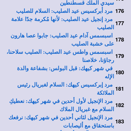
سيدي الملك قسطنطين
176
مرد أبركسيس عيد الصليب: السلام للصليب
مرد إنجيل عيد الصليب: لأنها مُكرمة جدًا علامة
177
الصليب
اسبسمس آدام عيد الصليب: جابوا عصا هارون
178
على خشبة الصليب
اسبسمس واطس عيد الصليب: الصليب سلاحنا،
179
رجاؤنا، خلاصنا
في شهر كيهك: قبل البولس: بشفاعة والدة
180
الإله
مرد إبركسيس كيهك: السلام لغبريال رئيس
181
الملائكة
مرد الإنجيل لأول أحدين في شهر كيهك: نعطيكِ
182
السلام مع غبريال الملاك
مرد الإنجيل لثاني أحدين في شهر كيهك: نرفعك
183
باستحقاق مع أليصابات