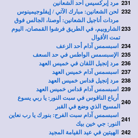
231
مرد إبركسيس أحد الشعانين
232
لحن الشعانين: مبارك الآتي / إيفلوجيمينوس
مردات أناجيل الشعانين: أوصنا، الجالس فوق
233
الشاروبيم، في الطريق فرشوا القمصان، اليوم
تمت الأقوال
234
اسبسمس آدام أحد الزعف
235
الإسبسمس الواطس في حد السعف
236
مرد إنجيل اللقان في خميس العهد
237
اسبسمس آدام خميس العهد
238
مرد إنجيل قداس خميس العهد
239
اسبسمس آدام قداس خميس العهد
أرباع الناقوس في سبت النور: يا ربي يسوع
240
المسيح الذي وضع في القبر
اسبسمس آدام سبت الفرح: بنورك يا رب نعاين
241
النور: جي خين بيك
242
الهيتين في عيد القيامة المجيد