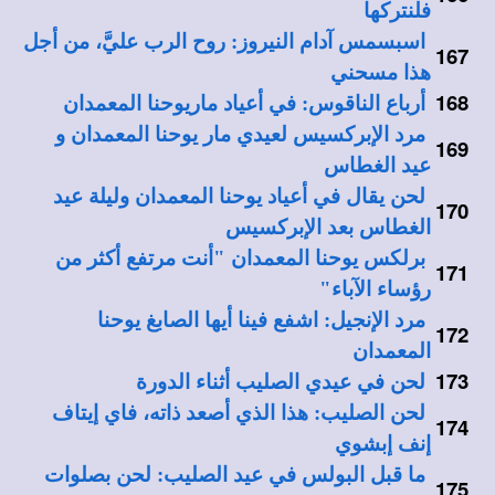
فلنتركها
اسبسمس آدام النيروز: روح الرب عليَّ، من أجل
167
هذا مسحني
168
أرباع الناقوس: في أعياد ماريوحنا المعمدان
مرد الإبركسيس لعيدي مار يوحنا المعمدان و
169
عيد الغطاس
لحن يقال في أعياد يوحنا المعمدان وليلة عيد
170
الغطاس بعد الإبركسيس
برلكس يوحنا المعمدان "أنت مرتفع أكثر من
171
رؤساء الآباء"
مرد الإنجيل: اشفع فينا أيها الصابغ يوحنا
172
المعمدان
173
لحن في عيدي الصليب أثناء الدورة
لحن الصليب: هذا الذي أصعد ذاته، فاي إيتاف
174
إنف إبشوي
ما قبل البولس في عيد الصليب: لحن بصلوات
175