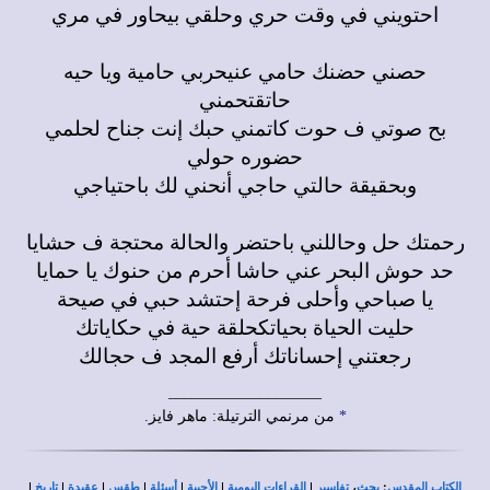
احتويني في وقت حري وحلقي بيحاور في مري
حصني حضنك حامي عنيحربي حامية ويا حيه
حاتقتحمني
بح صوتي ف حوت كاتمني حبك إنت جناح لحلمي
حضوره حولي
وبحقيقة حالتي حاجي أنحني لك باحتياجي
رحمتك حل وحاللني باحتضر والحالة محتجة ف حشايا
حد حوش البحر عني حاشا أحرم من حنوك يا حمايا
يا صباحي وأحلى فرحة إحتشد حبي في صيحة
حليت الحياة بحياتكحلقة حية في حكاياتك
رجعتني إحساناتك أرفع المجد ف حجالك
____________________
*
من مرنمي الترتيلة: ماهر فايز.
|
|
|
|
|
|
|
،
:
الكتاب المقدس
بحث
تفاسير
القراءات اليومية
الأجبية
أسئلة
طقس
عقيدة
تاريخ