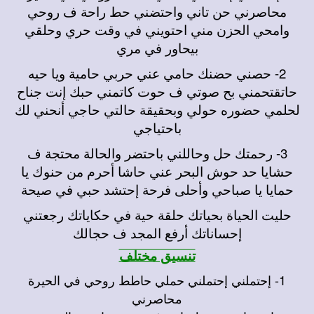
محاصرني حن تاني واحتضني حط راحة ف روحي
وامحي الحزن مني احتويني في وقت حري وحلقي
بيحاور في مري
2- حصني حضنك حامي عني حربي حامية ويا حيه
حاتقتحمني بح صوتي ف حوت كاتمني حبك إنت جناح
لحلمي حضوره حولي وبحقيقة حالتي حاجي أنحني لك
باحتياجي
3- رحمتك حل وحاللني باحتضر والحالة محتجة ف
حشايا حد حوش البحر عني حاشا أحرم من حنوك يا
حمايا يا صباحي وأحلى فرحة إحتشد حبي في صيحة
حليت الحياة بحياتك حلقة حية في حكاياتك رجعتني
إحساناتك أرفع المجد ف حجالك
تنسيق مختلف
1- إحتملني إحتملني حملي حاطط روحي في الحيرة
محاصرني