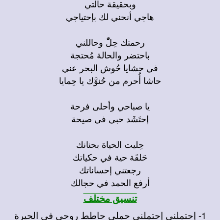
وبحقيقة حالتي
هاجي أنحني لك بإحتياجي
رحمتك حِلّْ وحاللني
باحتضر والحالة مُحتجة
في حشايا حُوش البحر عني
حاشا أُحرم من حُنوَّك يا حِمايا
يا صباحي وأحلى فرحة
إحتَشَد حبي في صيحة
حِليت الحياة بحنانك
حَلقَة حية في حكياتك
رجعتني إحساناتك
أرفع الحمد في حجالك
تنسيق مختلف
1- إحتملني إحتملني حملي حاطط روحي في الحيرة