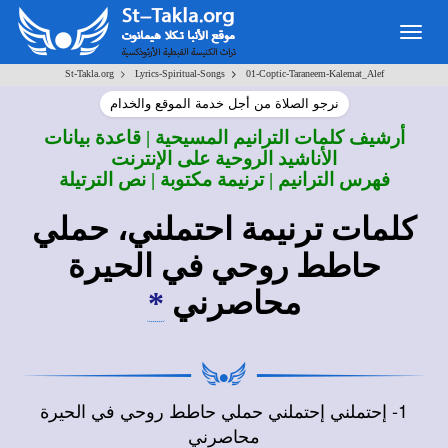
Togg
navig
>
>
St-Takla.org
Lyrics-Spiritual-Songs
01-Coptic-Taraneem-Kalemat_Alef
نرجو الصلاة من أجل خدمة الموقع والخدام
أرشيف كلمات الترانيم المسيحية | قاعدة بيانات
الأناشيد الروحية على الإنترنت
فهرس الترانيم | ترنيمة مكتوبة | نص الترتيلة
كلمات ترنيمة احتملني، حملي
حاطط روحي في الحيرة
محاصرني
*
1- إحتملني إحتملني حملي حاطط روحي في الحيرة
محاصرني