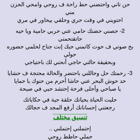
حن تاني واحتضني حط راحة ف روحي وامحي الحزن
مني
احتويني في وقت حري وحلقي بيحاور في مري
2- حصني حضنك حامي عني حربي حامية ويا حيه
حاتقتحمني
بح صوتي ف حوت كاتمني حبك إنت جناح لحلمي حضوره
حولي
وبحقيقة حالتي حاجي أنحني لك باحتياجي
3- رحمتك حل وحاللني باحتضر والحالة محتجة ف حشايا
حد حوش البحر عني حاشا أحرم من حنوك يا حمايا
يا صباحي وأحلى فرحة إحتشد حبي في صيحة
حليت الحياة بحياتك حلقة حية في حكاياتك
رجعتني إحساناتك أرفع المجد ف حجالك
تنسيق مختلف
إحتملني إحتملني ..
حملي حاطط روحي