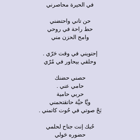
في الحيرة محاصرني
حن تاني واحتضني
حط راحة في روحي
وامح الحزن مني
إحتويني في وقت حَرّي .
وحلقي بيحاور في مُرّي
حصني حضنك
حامي عني .
حربي حامية
ويَّا حيَّة حاتقتحمني
بَحْ صوتي في حُوت كاتمني .
حُبك إنت جناح لحلمي
حضوره حَولي