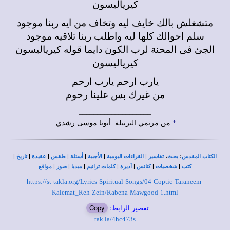
كيرياليسون
متشغلش بالك خايف ليه وتخاف من ايه ربنا موجود
سلم احوالك كلها ليه واطلب ربنا تلاقيه موجود
الجئ فى المحنة لرب الكون دايما قوله كيرياليسون
كيرياليسون
يارب ارحم يارب ارحم
من غيرك بس علينا رحوم
____________________
*
من مرنمي الترتيلة: أبونا موسى رشدي.
|
|
|
|
|
|
|
،
:
الكتاب المقدس
بحث
تفاسير
القراءات اليومية
الأجبية
أسئلة
طقس
عقيدة
تاريخ
|
|
|
|
|
|
|
كتب
شخصيات
كنائس
أديرة
كلمات ترانيم
ميديا
صور
مواقع
https://st-takla.org/Lyrics-Spiritual-Songs/04-Coptic-Taraneem-
Kalemat_Reh-Zein/Rabena-Mawgood-1.html
تقصير الرابط:
Copy
tak.la/4hc473s