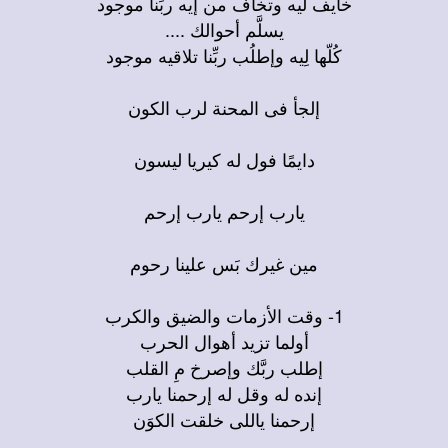
خايف ليه وتخاف من إيه ربِّنا موجود
يسلَّم أحوالك
....
كُلّها لِيه وإطلُب ربِّنا تلاقيه موجود
إلجأ فى المحنة لرب الكون
دايمًا فول له كيريا ليسون
يارب إرحم يارب إرحم
مين غيرك بَس علينا رحوم
1-
وقت الأزمات والضيق والكرب
أولما تزيد أهوال الحرب
إطلب ربَّك وإصرخ مِ القلب
إنده له وقل له إرحمنا يارب
إرحمنا ياللى خلقت الكوَن