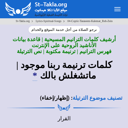
Togg
navig
>
>
St-Takla.org
Lyrics-Spiritual-Songs
04-Coptic-Taraneem-Kalemat_Reh-Zein
نرجو الصلاة من أجل خدمة الموقع والخدام
أرشيف كلمات الترانيم المسيحية | قاعدة بيانات
الأناشيد الروحية على الإنترنت
فهرس الترانيم | ترنيمة مكتوبة | نص الترتيلة
كلمات ترنيمة ربنا موجود |
ماتشغلش بالك
*
:
(إظهار/إخفاء)
تصنيف موضوع الترتيلة
القرار