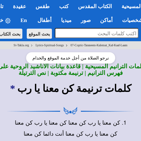
لمسيحية
الكتاب المقدس
كتب
طقس
عقيدة
تا
صيات
أماكن
صور
ميديا
أطفال
En
خي
بحث الموقع
بحث الكتاب
>
>
St-Takla.org
Lyrics-Spiritual-Songs
07-Coptic-Taraneem-Kalemat_Kaf-Kaaf-Laam
نرجو الصلاة من أجل خدمة الموقع والخدام
ات الترانيم المسيحية | قاعدة بيانات الأناشيد الروحية على
فهرس الترانيم | ترنيمة مكتوبة | نص الترتيلة
كلمات ترنيمة كن معنا يا رب
*
1. كن معنا يا رب كن معنا كن معنا يا رب كن معنا
كن معنا يا رب كن معنا أنت دائما كن معنا