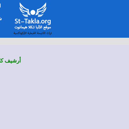
ا
شخ
أرشيف كلم