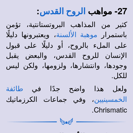
27- مواهب
:
الروح القدس
كثير من المذاهب البروتستانتية، تؤمن
باستمرار
، ويعتبرونها دليلًا
موهبة الألسنة
على الملء بالروح، أو دليلًا على قبول
الإنسان للروح القدس، والبعض يقبل
وجودها، وانتشارها، ولزومها، ولكن ليس
للكل.
ولعل هذا واضح جدًا في
طائفة
، وفي جماعات الكرزماتيك
الخمسينيين
Chrismatic.