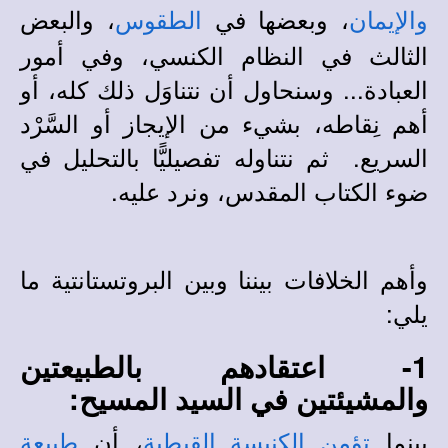
، وبعضها في
، والبعض
والإيمان
الطقوس
الثالث في النظام الكنسي، وفي أمور
العبادة... وسنحاول أن نتناوَل ذلك كله، أو
أهم نِقاطه، بشيء من الإيجاز أو السَّرْد
السريع. ثم نتناوله تفصيليًّا بالتحليل في
ضوء الكتاب المقدس، ونرد عليه.
وأهم الخلافات بيننا وبين البروتستانتية ما
يلي:
1- اعتقادهم بالطبيعتين
والمشيئتين في السيد المسيح:
بينما
، أن
تؤمن الكنيسة القبطية
طبيعة