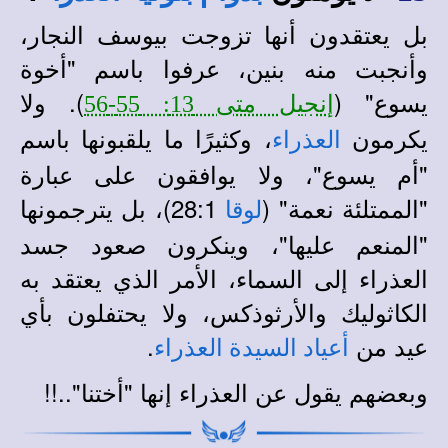
بل يعتقدون أنها تزوجت بيوسف النجار،
وأنجبت منه بنين، عرفوا باسم "أخوة
يسوع" (
). ولا
إنجيل متى 13: 55-56
يكرمون
، وكثيرًا ما يلقبونها باسم
العذراء
"أم يسوع"، ولا يوافقون على عبارة
"الممتلئة نعمة" (
28:1)، بل يترجمونها
لوقا
"المنعم عليها"، وينكرون صعود جسد
العذراء إلى السماء، الأمر الذي يعتقد به
الكاثوليك والأرثوذكس، ولا يحتفلون بأي
عيد من
.
أعياد السيدة العذراء
وبعضهم يقول عن العذراء إنها "أختنا"..!!