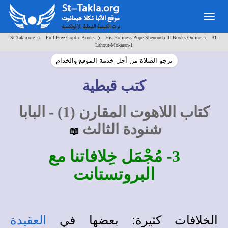
Togg
navig
>
>
>
St-Takla.org
Full-Free-Coptic-Books
His-Holiness-Pope-Shenouda-III-Books-Online
31-
Lahout-Mokaran-1
نرجو الصلاة من أجل خدمة الموقع والخدام
كتب قبطية
كتاب اللاهوت المقارن (1) - البابا
شنودة الثالث
📖
3- مُجْمَل خِلافاتنا مع
البروتستانت
الخلافات كثيرة: بعضها في
العقيدة