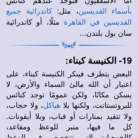
، مثل:
بأسماء القديسين
كاتدرائية جميع
مثلًا، أو كاتدرائية
القديسين في القاهرة
سان بول بلندن...
19- الكنيسة كبناء:
البعض يتطرف فينكر الكنيسة كبناء، على
اعتبار أن الله مالئ السماء والأرض، لا
يسكن مكانًا، ولكن عمومًا توجد كنائس
للبروتستانت، ولكنها بلا
، ولا حجاب،
هياكل
ولا تتقيد بمنارات أو قباب، وبلا أيقونات.
كل ما فيها، منبر للوعظ ومقاعد،
كالجمعيات التي تتخصص في الوعظ