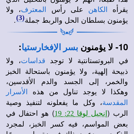
يقرأه
على رأس
، ولا
الكاهن
المعترف
(3)
يؤمنون بسلطان الحل والربط جملة
.
10- لا يؤمنون
:
بسر الإفخارستيا
في البروتستانتية لا توجد
، ولا
قداسات
ذبيحة إلهية، ولا يؤمنون باستحالة الخبز
والخمر، إلى الجسد والدم الأقدسين،
وهكذا لا يوجد تناول من هذه
الأسرار
، وكل ما يفعلونه لتنفيذ وصية
المقدسة
الرب (
) هو احتفال في
إنجيل لوقا 22: 19
بعض المواسم، فيه كسر الخبز، لمجرد
الذكرى، ويدعون ذلك فريضة وليس سرًا