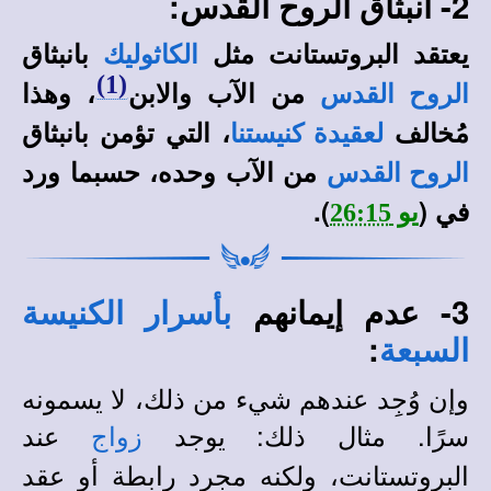
2- انبثاق
الروح القدس:
يعتقد البروتستانت مثل
بانبثاق
الكاثوليك
(1)
من الآب والابن
،
وهذا
الروح القدس
مُخالف
، التي تؤمن بانبثاق
لعقيدة كنيستنا
من الآب وحده، حسبما ورد
الروح القدس
في (
).
يو 26:15
3- عدم إيمانهم
بأسرار الكنيسة
:
السبعة
وإن وُجِد عندهم شيء من ذلك، لا يسمونه
سرًا. مثال ذلك: يوجد
عند
زواج
البروتستانت، ولكنه مجرد رابطة أو عقد