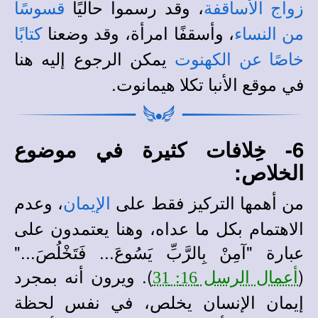
، وقد رسموا حاليًا
زواج الأساقفة
قسوسًا
، وأسقفًا امرأة، وقد وضعنا
من النساء
كتابًا
يمكن الرجوع إليه هنا
خاصًا عن الكهنوت
في
.
موقع الأنبا تكلا هيمانوت
6- خِلافات كثيرة في موضوع
الخلاص:
من أهمها التركيز فقط على
، وعدم
الإيمان
الاهتمام بكل ما عداه، وهنا يعتمدون على
عبارة "آمِنْ بِالرَّبِّ يَسُوعَ... فَتَخْلُصَ..."
(
). ويرون أنه بمجرد
أعمال الرسل 16: 31
إيمان الإنسان يخلص، في نفس لحظة