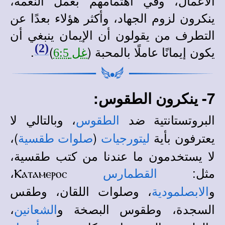
الأعمال، وفي اهتمامهم بعمل النعمة،
ينكرون لزوم الجهاد، وأكثر هؤلاء بعدًا عن
التطرف من يقولون أن الإيمان ينبغي أن
(2)
يكون إيمانًا عاملًا بالمحبة (
)
.
غل 6:5
7- ينكرون الطقوس:
البروتستانتية ضد
، وبالتالي لا
الطقوس
يعترفون بأية
(
)،
ليتورجيات
صلوات طقسية
لا يستخدمون ما عندنا من كتب طقسية،
مثل:
Ⲕⲁⲧⲁⲙⲉⲣⲟⲥ،
القطمارس
و
، وصلوات اللقان، وطقس
الابصلمودية
السجدة، وطقوس البصخة و
،
الشعانين