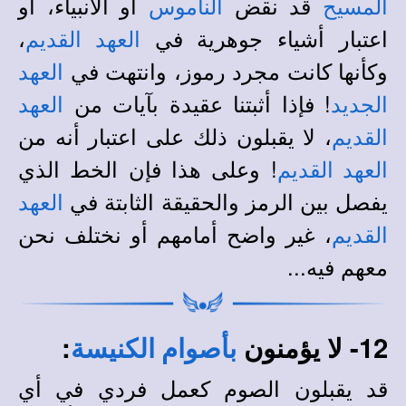
قد نقض
أو الأنبياء، أو
المسيح
الناموس
اعتبار أشياء جوهرية في
،
العهد القديم
وكأنها كانت مجرد رموز، وانتهت في
العهد
! فإذا أثبتنا عقيدة بآيات من
الجديد
العهد
، لا يقبلون ذلك على اعتبار أنه من
القديم
! وعلى هذا فإن الخط الذي
العهد القديم
يفصل بين الرمز والحقيقة الثابتة في
العهد
، غير واضح أمامهم أو نختلف نحن
القديم
معهم فيه...
12- لا يؤمنون
:
بأصوام الكنيسة
قد يقبلون الصوم كعمل فردي في أي