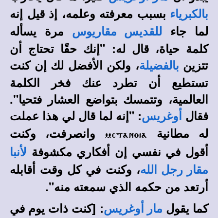
بسبب معرفته وعلمه، إذ قيل إنه
بالكبرياء
لما جاء
مرة يسأله
للقديس مقاريوس
كلمة حياة، قال له: "إنك حقًا تحتاج أن
تتزين
، ولكن الأفضل لك إن كنت
ب
الفضيلة
تستطيع أن تطرد عنك فخر الكلمة
العالمية، وتتمسك بتواضع العشار فتحيا".
فقال
: "إنه لما قال لي هذا عملت
أوغريس
له مطانية
وانصرفت، وكنت
metanoia
أقول في نفسي إن أفكاري مكشوفة
لأنبا
، وكنت في كل وقت أقابله
مقار رجل
الله
أرتعد من حكمه الذي سمعته منه".
كما يقول
: [كنت ذات يوم في
مار أوغريس