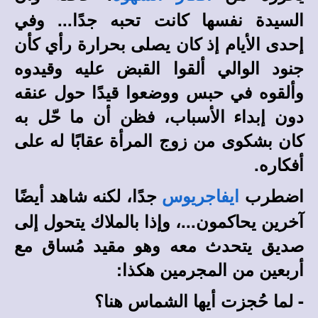
السيدة نفسها كانت تحبه جدًا... وفي
إحدى الأيام إذ كان يصلى بحرارة رأي كأن
جنود الوالي ألقوا القبض عليه وقيدوه
وألقوه في حبس ووضعوا قيدًا حول عنقه
دون إبداء الأسباب، فظن أن ما حّل به
كان بشكوى من زوج المرأة عقابًا له على
أفكاره.
اضطرب
جدًا، لكنه شاهد أيضًا
ايفاجريوس
آخرين يحاكمون...، وإذا بالملاك يتحول إلى
صديق يتحدث معه وهو مقيد مُساق مع
أربعين من المجرمين هكذا:
- لما حُجزت أيها الشماس هنا؟