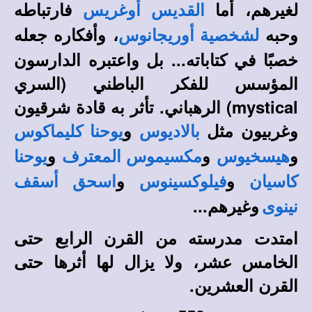
لغيرهم، أما
فارتباطه
القديس أوغريس
وحبه
، وأفكاره جعله
لشخصية أوريجانوس
خصبًا في كتاباته... بل واعتبره الدارسون
المؤسس للفكر الباطني (السري
mystical
) الرهباني. تأثر به قادة شرقيون
وغربيون مثل
و
بالاديوس
يوحنا كليماكوس
و
و
و
هيسخيوس
مكسيموس المعترف
يوحنا
و
و
كاسيان
فيلوكسينوس
اسحق أسقف
وغيرهم...
نينوى
امتدت مدرسته من القرن الرابع حتى
الخامس عشر، ولا يزال لها أثرها حتى
القرن العشرين.