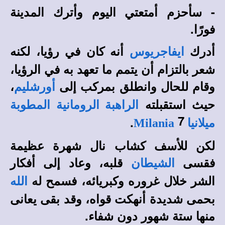
- سأحزم أمتعتي اليوم وأترك المدينة
فورًا.
أدرك
أنه كان في رؤيا، لكنه
ايفاجريوس
شعر بالتزام أن يتمم ما تعهد به في الرؤيا،
وقام للحال وانطلق بمركب إلى
،
أورشليم
حيث استقبلته
الراهبة الرومانية المطوبة
7
.
ميلانيا
Milania
لكن للأسف كشاب نال شهرة عظيمة
فقسى
قلبه، وعاد إلى أفكار
الشيطان
الشر خلال غروره وكبريائه، فسمح له
الله
بحمى شديدة أنهكت قواه، وقد بقى يعانى
منها ستة شهور دون شفاء.