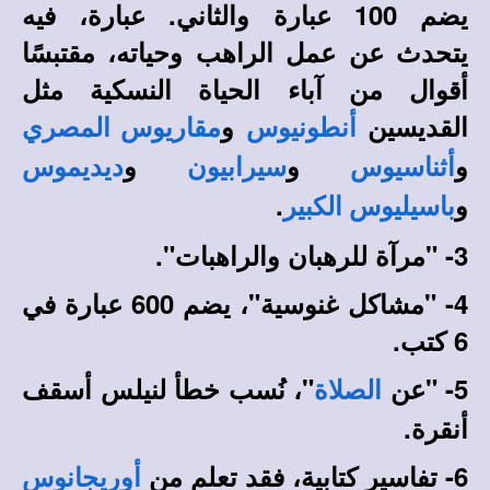
يضم 100 عبارة والثاني. عبارة، فيه
يتحدث عن عمل الراهب وحياته، مقتبسًا
أقوال من آباء الحياة النسكية مثل
القديسين
و
أنطونيوس
مقاريوس المصري
و
و
و
أثناسيوس
سيرابيون
ديديموس
و
.
باسيليوس الكبير
3- "مرآة للرهبان والراهبات".
4- "مشاكل غنوسية"، يضم 600 عبارة في
6 كتب.
5- "عن
"، نُسب خطأ لنيلس أسقف
الصلاة
أنقرة.
6- تفاسير كتابية، فقد تعلم من
أوريجانوس