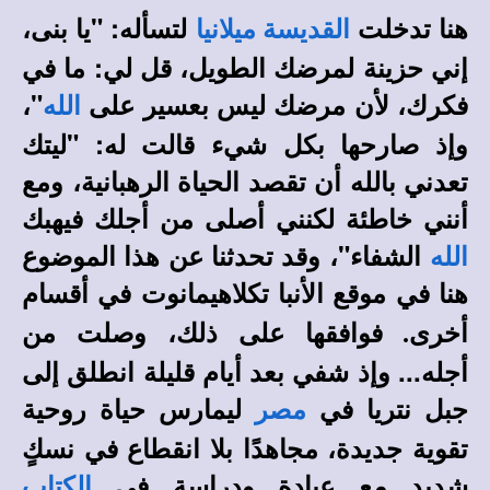
هنا تدخلت
لتسأله: "يا بنى،
القديسة ميلانيا
إني حزينة لمرضك الطويل، قل لي: ما في
فكرك، لأن مرضك ليس بعسير على
"،
الله
وإذ صارحها بكل شيء قالت له: "ليتك
تعدني بالله أن تقصد الحياة الرهبانية، ومع
أنني خاطئة لكنني أصلى من أجلك فيهبك
الشفاء"
الله
،
وقد تحدثنا عن هذا الموضوع
هنا في
موقع الأنبا تكلاهيمانوت
في أقسام
فوافقها على ذلك، وصلت من
أخرى
.
أجله... وإذ شفي بعد أيام قليلة انطلق إلى
جبل نتريا في
ليمارس حياة روحية
مصر
تقوية جديدة، مجاهدًا بلا انقطاع في نسكٍ
شديدٍ مع عبادة ودراسة في
الكتاب