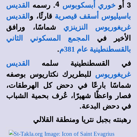
4
3
أو
. رسمه
خوري أبسكوبوس
القديس
قارئًا، و
باسيليوس أسقف قيصرية
القديس
شماسًا، ورافق
غريغوريوس النزينزي
الأخير في
المجمع المسكوني الثاني
.
بالقسطنطينية عام 381م
في القسطنطينية سلمه
القديس
للبطريرك نكتاريوس بوصفه
غريغوريوس
شماسًا بارعًا في دحض كل الهرطقات،
فصار واعظًا شهيرًا، عُرف بحمية الشباب
في دحض البدعة.
رهبنته بجبل نتريا ومنطقة القلالي