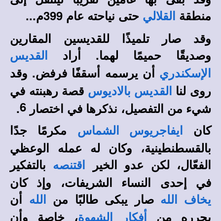
منطقة
حتى نياحته عام 399م...
القلالي
وقد صار تلميذًا للقديسين المقارين
وصديقًا حميمًا لهما. أراد
القديس
أن يرسمه أسقفًا فرفض. وقد
الإسكندري
روى لنا
قصة رهبنته في
القديس بالاديوس
6
شيء من التفصيل، نذكرها في اختصار
.
كان
مكرمًا جدًا
ايفاجريوس الشماس
بالقسطنطينية، وكان له عمله الوعظي
الفعّال، لكن عدو الخير
بالتفكير
اقتنصه
في إحدى النساء الشريفات، وإذ كان
صار يبكى طالبًا من
أن
يخاف الله
الله
يحرره من
، خاصة وأن
أفكار الشهوة