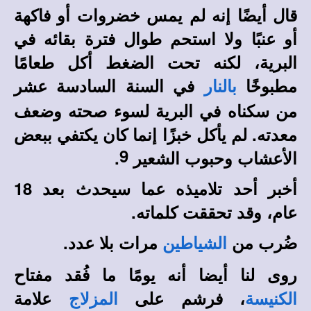
قال أيضًا إنه لم يمس خضروات أو فاكهة
أو عنبًا ولا استحم طوال فترة بقائه في
البرية، لكنه تحت الضغط أكل طعامًا
مطبوخًا
في السنة السادسة عشر
بالنار
من سكناه في البرية لسوء صحته وضعف
معدته. لم يأكل خبزًا إنما كان يكتفي ببعض
9
الأعشاب وحبوب الشعير
.
أخبر أحد تلاميذه عما سيحدث بعد 18
عام، وقد تحققت كلماته.
ضُرب من
مرات بلا عدد.
الشياطين
روى لنا أيضا أنه يومًا ما فُقد مفتاح
، فرشم على
علامة
الكنيسة
المزلاج