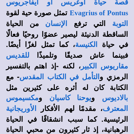
قصة حياة أوغريس أو ايفاجريوس
تمثل صورة حية لقوة
Evagrius of Pontus
التي ترفع
من الحياة
التوبة
الإنسان
الساقطة الدنيئة ليصير عضوًا روحيًا فعالًا
في حياة
، كما تمثل لغزًا أيضًا.
الكنيسة
فبينما عاش صديقًا وتلميذًا
للقديس
، لكنه -إذ اهتم بالتفسير
مقاريوس الكبير
الرمزي و
- مع
التأمل في الكتاب المقدس
الكتابة كان له أثره على كثيرين مثل
و
و
بالاديوس
يوحنا كاسيان
مكسيموس
، مقدمًا لهم الأفكار
المعترف
الأوريجانية
الرئيسية. كما سبب انشقاقًا في الحياة
الرهبانية، إذ ثار كثيرون من محبي الحياة