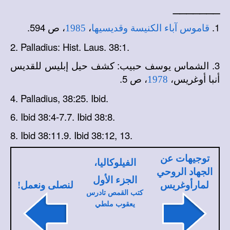
_______
1.
،
، ص 594.
قاموس آباء الكنيسة وقديسيها
1985
2. Palladius: Hist. Laus. 38:1.
3. الشماس يوسف حبيب: كشف حيل إبليس للقديس
أنبا أوغريس،
، ص 5.
1978
4. Palladius, 38:25. Ibid.
6. Ibid 38:4-7.7. Ibid 38:8.
8. Ibid 38:11.9. Ibid 38:12, 13.
توجيهات عن
الفيلوكاليا،
الجهاد الروحي
الجزء الأول
لمارأوغريس
لنصلى ونعمل!
كتب القمص تادرس
يعقوب ملطي