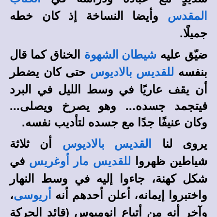
وأيضا النساخة إذ كان خطه
المقدس
جميلًا.
ضيّق عليه
الخناق كما قال
شيطان الشهوة
بنفسه
حتى كان يضطر
للقديس بالاديوس
أن يقف عاريًا في وسط الليل في البرد
فيتجمد جسده... وهو يصرخ ويصلى...
وكان عنيفًا جدًا مع جسده لتأديب نفسه.
يروى لنا
أن ثلاثة
القديس بالاديوس
شياطين ظهروا
في
للقديس مار أوغريس
شكل كهنة، جاءوا إليه في وسط النهار
واختبروا إيمانه، أعلن أحدهم أنه
،
أريوس
ى
وآخر أنه من أتباع انوميوس (قائد الحركة