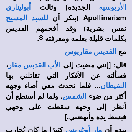
الجديدة) وثالث
الأريوسية
أبوليناري
Apollinarism
(ينكر أن
للسيد المسيح
نفس بشرية) وقد أفحمهم القديس
8
بكلمات قليلة بعلمه ومعرفته
.
مع
القديس مقاريوس
قال: [إنني مضيت إلى
،
الأب القديس مقار
فسألته عن الأفكار التي تقاتلني بها
... فلما تحدث معي أضاء وجهه
الشيطان
أكثر من ضوء
، ولما لم أستطع أن
الشمس
أنظر إلى وجهه سقطت على وجهي
فبسط يده وأنهضني.]
يبدو أن
كثيرًا ما كان يُحارب
مار أوغريس