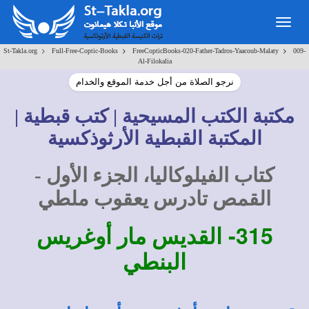
Togg
navig
>
>
>
St-Takla.org
Full-Free-Coptic-Books
FreeCopticBooks-020-Father-Tadros-Yaacoub-Malaty
009-
Al-Filokalia
نرجو الصلاة من أجل خدمة الموقع والخدام
مكتبة الكتب المسيحية | كتب قبطية |
المكتبة القبطية الأرثوذكسية
كتاب الفيلوكاليا، الجزء الأول -
القمص تادرس يعقوب ملطي
315-
القديس مار أوغريس
البنطي