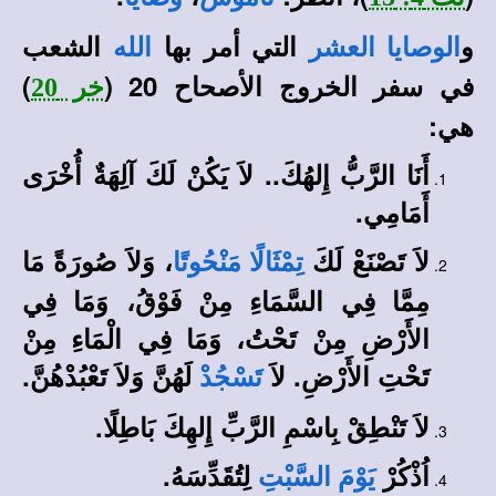
و
التي أمر بها
الشعب
الوصايا العشر
الله
في سفر الخروج الأصحاح 20 (
)
خر 20
هي:
أَنَا الرَّبُّ إِلهُكَ.. لاَ يَكُنْ لَكَ آلِهَةٌ أُخْرَى
أَمَامِي.
لاَ تَصْنَعْ لَكَ
، وَلاَ صُورَةً مَا
تِمْثَالًا مَنْحُوتًا
مِمَّا فِي السَّمَاءِ مِنْ فَوْقُ، وَمَا فِي
الأَرْضِ مِنْ تَحْتُ، وَمَا فِي الْمَاءِ مِنْ
تَحْتِ الأَرْضِ. لاَ
لَهُنَّ وَلاَ تَعْبُدْهُنَّ.
تَسْجُدْ
لاَ تَنْطِقْ بِاسْمِ الرَّبِّ إِلهِكَ بَاطِلًا.
اُذْكُرْ
لِتُقَدِّسَهُ.
يَوْمَ السَّبْتِ