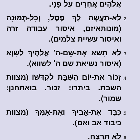
אֱלֹהִים אֲחֵרִים עַל פָּנָי.
לֹא-תַעֲשֶׂה לְךָ פֶסֶל, וְכָל-תְּמוּנָה
(מונותאיזם, איסור עבודה זרה
ואיסור עשיית צלמים).
לֹא תִשָּׂא אֶת-שֵׁם-ה' אֱלֹהֶיךָ לַשָּׁוְא
(איסור נשיאת שם ה' לשווא).
זָכוֹר אֶת-יוֹם הַשַּׁבָּת לְקַדְּשׁוֹ (מצוות
השבת. ביתרו: זכור. בואתחנן:
שמור).
כַּבֵּד אֶת-אָבִיךָ וְאֶת-אִמֶּךָ (מצוות
כיבוד אב ואם).
לֹא תִרְצָח.