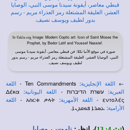
Image: Modern Coptic art: Icon of Saint Moses the
St-Takla.org
Prophet, by Bedor Latif and Youssef Nassief.
صورة في
: فن قبطي معاصر، أيقونة سيدنا موسى
موقع الأنبا تكلا
النبي، الوصايا العشر، العليقة المشتعلة رمز العذراء مريم - رسم بدور
لطيف ويوسف نصيف.
: Ten Commandments -
←
اللغة الإنجليزية
اللغة
: עשרת הדיברות -
: Δέκα
العبرية
اللغة اليونانية
: አስርቱ ቃላት -
εντολές -
اللغة الأمهرية
اللغة
: ܥܣܪܐ ܦܘܩܕܢܐ.
الأرامية
(
)، انظر:
،
.
تث 4: 13
ناموس
وصايا