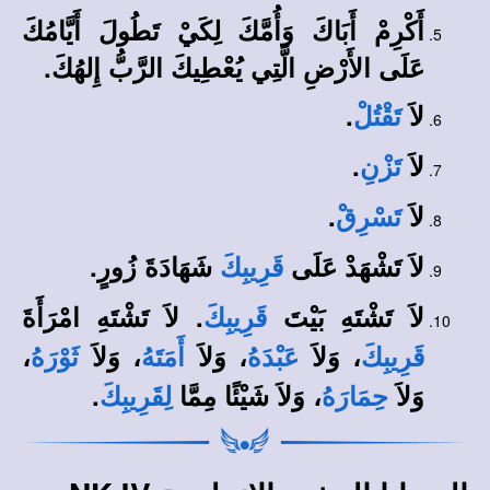
أَكْرِمْ أَبَاكَ وَأُمَّكَ لِكَيْ تَطُولَ أَيَّامُكَ
عَلَى الأَرْضِ الَّتِي يُعْطِيكَ الرَّبُّ إِلهُكَ.
لاَ
.
تَقْتُلْ
لاَ
.
تَزْنِ
لاَ
.
تَسْرِقْ
لاَ تَشْهَدْ عَلَى
شَهَادَةَ زُورٍ.
قَرِيبِكَ
لاَ تَشْتَهِ بَيْتَ
. لاَ تَشْتَهِ امْرَأَةَ
قَرِيبِكَ
، وَلاَ
، وَلاَ
، وَلاَ
،
قَرِيبِكَ
عَبْدَهُ
أَمَتَهُ
ثَوْرَهُ
وَلاَ
، وَلاَ شَيْئًا مِمَّا
.
حِمَارَهُ
لِقَرِيبِكَ