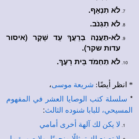
לֹא תִנְאָף.
לֹא תִגְנֹב.
לֹא-תַעֲנֶה בְרֵעֲךָ עֵד שָׁקֶר (איסור
עדות שקר).
לֹא תַחְמֹד בֵּית רֵעֶךָ.
،
* انظر أيضًا:
شريعة موسى
*
سلسلة كتب الوصايا العشر في المفهوم
:
المسيحي، للبابا شنوده الثالث
لا يكن لك آلهة أخرى أمامي
لا تصنع لك تمثالًا منحوتًا، ولا صورة ما..