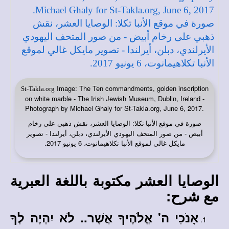
Image: The Ten commandments, golden inscription
St-Takla.org
on white marble - The Irish Jewish Museum, Dublin, Ireland -
Photograph by Michael Ghaly for St-Takla.org, June 6, 2017.
صورة في
: الوصايا العشر، نقش ذهبي على رخام
موقع الأنبا تكلا
أبيض - من صور المتحف اليهودي الأيرلندي، دبلن، أيرلندا - تصوير
مايكل غالي لموقع الأنبا تكلاهيمانوت، 6 يونيو 2017.
الوصايا العشر مكتوبة باللغة العبرية
مع شرح:
אָנֹכִי ה' אֱלֹהֶיךָ אֲשֶׁר.. לֹא יִהְיֶה לְךָ