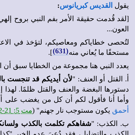
يقول
القديس كبريانوس
:
[لقد قُدمت حقيقة الأمر بفم النبي بروح إلهي
العون...
لتُحصى خطاياكم ومعاصيكم، لتؤخذ في الاع
(631)
مستحقًا ما يُعاني منه
].
يعدد النبي هنا مجموعة من الخطايا سبق أن ار
أ. القتل أو العنف: "
لأن أيديكم قد تنجست بال
دستورها البغضة والعنف والقتل ظلمًا. لهذا إ
وأما أنا فأقول لكم أن كل من يغضب على أخ
أحمق
يكون مستوجب نار جهنم" (
مت 5: 21-22
ب. الكذب: "
شفاهكم تكلمت بالكذب ولسانكم
الكذب والتضليل، فقد دُعِيَ عدو الخير "كذا