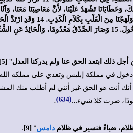
مِنْ وَرَاءِ إِلهِنَا. تَكَلَّمْنَا بِالظُّلْمِ و
سَقَطَ فِي الشَّارِعِ، وَالاسْتِقَامَةَ لاَ تَسْتَطِيعُ الدُّخُولَ. 15 وَصَارَ الصِّدْقُ م
أجل ذلك ابتعد الحق عنا ولم يدركنا العدل
"
[5]
دخول في مملكة إبليس وتعدي على مملكة الله.
ع أنك أنت هو الحق غير أنني لم أطلب منك المش
(634)
دًا، صرت كلا شيء...
.
 ظلام، ضياءً فنسير في ظلام
دامس
"
[9]
.