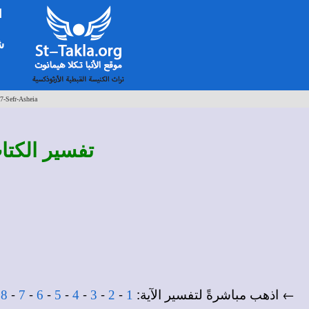
ا
شخ
7-Sefr-Asheia
تفسير
الكتا
← اذهب مباشرةً لتفسير الآية:
-
-
-
-
-
-
-
-
8
7
6
5
4
3
2
1