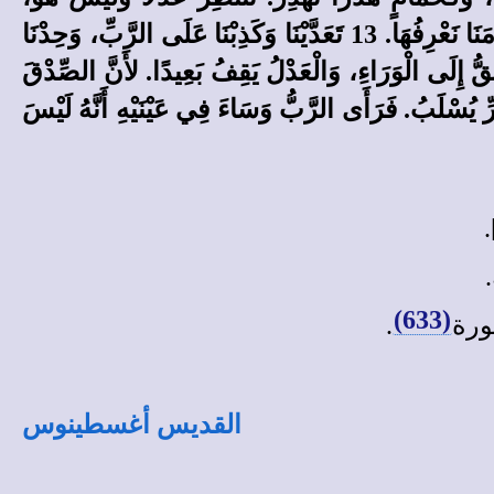
وَخَلاَصًا فَيَبْتَعِدُ عَنَّا. 12 لأَنَّ مَعَاصِيَنَا كَثُرَتْ أَمَامَكَ، وَخَطَايَانَا تَشْهَدُ عَلَيْنَا، لأَنَّ مَعَاصِيَنَا مَعَنَا، وَآثَامَنَا نَعْرِفُهَا. 13 تَعَدَّيْنَا وَكَذِبْنَا عَلَى الرَّبِّ، وَحِدْنَا
َالْمَعْصِيَةِ. حَبِلْنَا وَلَهَجْنَا مِنَ الْقَلْبِ بِكَلاَمِ الْكَذِبِ. 14 وَقَدِ ارْتَدَّ الْحَقُّ إِلَى الْوَرَاءِ، وَالْعَدْلُ يَقِفُ بَعِيدًا. لأَنَّ الصِّدْقَ
َعْدُومًا، وَالْحَائِدُ عَنِ الشَّرِّ يُسْلَبُ. فَرَأَى الرَّبُّ وَسَاءَ فِي عَيْنَيْهِ أَنَّهُ لَيْسَ
.
(633)
ورة
.
القديس أغسطينوس