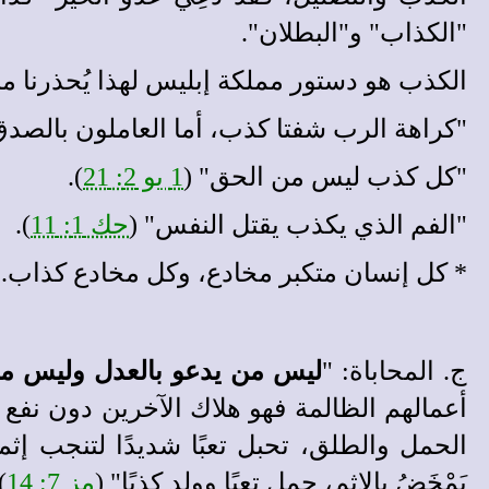
"الكذاب" و"البطلان".
الكذب هو دستور مملكة إبليس لهذا يُحذرنا م
"كراهة الرب شفتا كذب، أما العاملون بالصدق
"كل كذب ليس من الحق" (
1 يو 2: 21
).
"الفم الذي يكذب يقتل النفس" (
حك 1: 11
).
*
كل إنسان متكبر مخادع، وكل مخادع كذاب. يع
ج. المحاباة: "
ليس من يدعو بالعدل وليس من 
أعمالهم الظالمة فهو هلاك الآخرين دون نفع ل
الحمل والطلق، تحبل تعبًا شديدًا لتنجب إثم
يَمْخَضُ بالإثم، حمل تعبًا وولد كذبًا" (
مز 7: 14
.