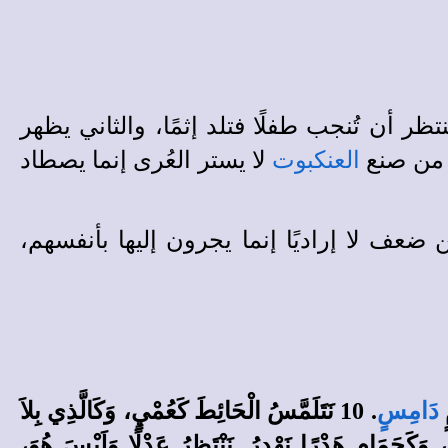
ظر أن تُنجب طفلًا فتلد إثمًا، والثاني يظهر
ه من صنع
العنكبوت
لا يستر العُرى إنما يصطاد
ن ضعف لا إرادي
ا إنما يجرون إليها بأنفسهم،
دَامِسٍ
. 10 نَتَلَمَّسُ الْحَائِطَ كَعُمْيٍ، وَكَالَّذِي بِلاَ
ِ كَمَا فِي الْعَتَمَةِ، فِي الضَّبَابِ كَمَوْتَى. 11 نَزْأَرُ كُلُّنَا كَدُبَّةٍ، وَكَحَمَامٍ هَدْرًا نَهْدِرُ. نَنْتَظِرُ عَدْلًا وَلَيْسَ هُوَ،