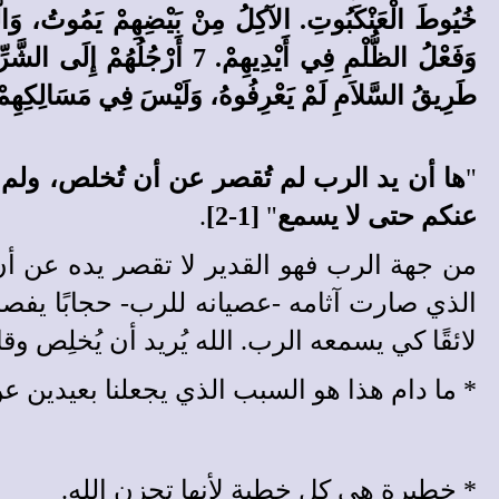
طَرِيقُ السَّلاَمِ لَمْ يَعْرِفُوهُ، وَلَيْسَ فِي مَسَالِكِهِمْ عَ
"
ها أن يد الرب لم تُقصر عن أن تُخلص، ولم
عنكم حتى لا يسمع
"
[1-2]
.
من جهة الرب فهو القدير لا تقصر يده عن أن
الذي صارت آثامه -عصيانه للرب- حجابًا يفص
لائقًا كي يسمعه الرب. الله يُريد أن يُخلِص وق
*
ما دام هذا هو السبب الذي يجعلنا بعيدين عن 
*
خطيرة هي كل خطية لأنها تحزن الله.