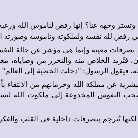
له وتستر وجهه عنا؟ إنها رفض لناموس الله ورغب
ي رفض لله نفسه ولملكوته وناموسه وصورته التي 
تصرفات معينة وإنما هي مؤشر عن حالة النفس ا
ن، فتُريد الخلاص منه والتحرر من وصاياه، معب
له، فيقول الرسول: "دخلت الخطية إلى العالم" (
شرية عن مملكة الله وحرمانهم من الالتقاء بأ
 سحب النفوس المخدوعة إلى ملكوت الله لتست
كنها تُترجم بتصرفات داخلية في القلب والفك