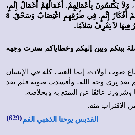
ِي تُكْسَرُ تُخْرِجُ أَفْعَى. 6 خُيُوطُهُمْ لاَ تَصِيرُ ثَوْبًا، وَلاَ يَكْتَسُونَ بِأَعْمَالِهِمْ. أَعْمَالُهُمْ أَعْمَالُ إِثْمٍ،
وَفَعْلُ الظُّلْمِ فِي أَيْدِيهِمْ. 7 أَرْجُلُهُمْ إِلَى الشَّرِّ تَجْرِي، وَتُسْرِعُ إِلَى سَفْكِ الدَّمِ الزَّكِيِّ. أَفْكَارُهُمْ أَفْكَارُ إِثْمٍ. فِي طُرُقِهِمِ اغْتِصَابٌ وَسَحْقٌ. 8
 فِيهَا لاَ يَعْرِفُ سَلاَمًا.
صلة بينكم وبين إلهكم وخطاياكم سترت وجهه
ع صوت أولاده، إنما العيب كله في الإنسان
م يعد يرى وجه الله، وأفسدت صوته فلم يعد
 وشرورنا عائقًا عن التمتع به وبخلاصه.
ن الاقتراب منه.
(629)
القديس يوحنا الذهبي الفم