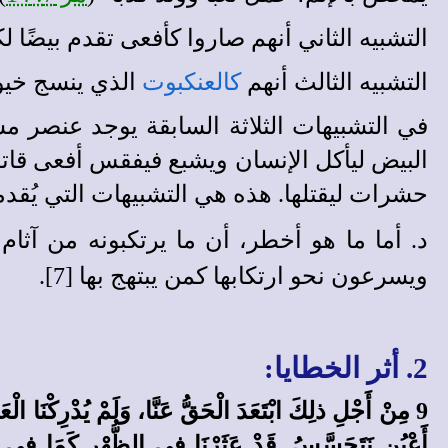
التشبيه الثاني أنهم صاروا كأفعى تقدم بيضًا لك
التشبيه الثالث أنهم
كالعنكبوت
الذي ينسج خيوطً
في التشبيهات الثلاثة السابقة يوجد عنصر مشتر
البيض ليأكل الإنسان ويشبع فيفقس أفعى قاتلة،
حشرات ليقتلها. هذه هي التشبيهات التي يُقد
د. أما ما هو أخطر، أن ما يرتكبونه من آثا
ويسرعون نحو ارتكابها كمن يبتهج بها [7].
2. أثر الخطايا:
9 مِنْ أَجْلِ ذلِكَ ابْتَعَدَ الْحَقُّ عَنَّا، وَلَمْ يُدْرِكْنَا الْعَدْلُ. نَنْتَظِرُ نُورًا فَإِذَا ظَلاَمٌ. ضِيَاءً فَنَسِيرُ فِي ظَلاَمٍ