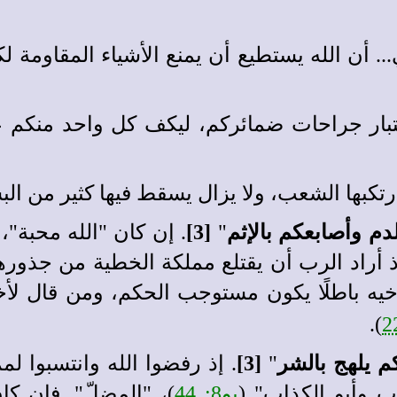
... أن الله يستطيع أن يمنع الأشياء المقاومة
تبار جراحات ضمائركم، ليكف كل واحد منكم ع
تكبها الشعب، ولا يزال يسقط فيها كثير من الب
دم وأصابعكم بالإثم
"
[3]
. إن كان "الله محبة"،
ذ أراد الرب أن يقتلع مملكة الخطية من جذورها 
يه باطلًا يكون مستوجب الحكم، ومن قال لأ
).
 يلهج بالشر
"
[3]
. إذ رفضوا الله وانتسبوا 
ب وأبو الكذاب" (
يو8: 44
)، "المضلّ". فإن ك