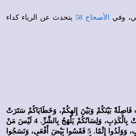
اني، وفي
الأصحاح 58
يتحدث عن الرياء كداء
ِصَ، وَلَمْ تَثْقَلْ أُذُنُهُ عَنْ أَنْ تَسْمَعَ. 2 بَلْ آثَامُكُمْ صَارَتْ فَاصِلَةً بَيْنَكُمْ وَبَيْنَ إِلهِكُمْ، وَخَطَايَاكُمْ سَتَرَتْ
وَجْهَهُ عَنْكُمْ حَتَّى لاَ يَسْمَعَ. 3 لأَنَّ أَيْدِيَكُمْ قَدْ تَنَجَّسَتْ بِالدَّمِ، وَأَصَابِعَكُمْ بِالإِثْمِ. شِفَاهُكُمْ تَكَلَّمَتْ بِالْكَذِبِ، وَلِسَانُكُمْ يَلْهَجُ بِالشَّرِّ. 4 لَيْسَ مَنْ
يَدْعُو بِالْعَدْلِ، وَلَيْسَ مَنْ يُحَاكِمُ بِالْحَقِّ. يَتَّكِلُونَ عَلَى الْبَاطِلِ، وَيَتَكَلَّمُونَ بِالْكَذِبِ. قَدْ حَبِلُوا بِتَعَبٍ، وَوَلَدُوا إِثْمًا. 5 فَقَسُوا بَيْضَ أَفْعَى، وَنَسَجُوا