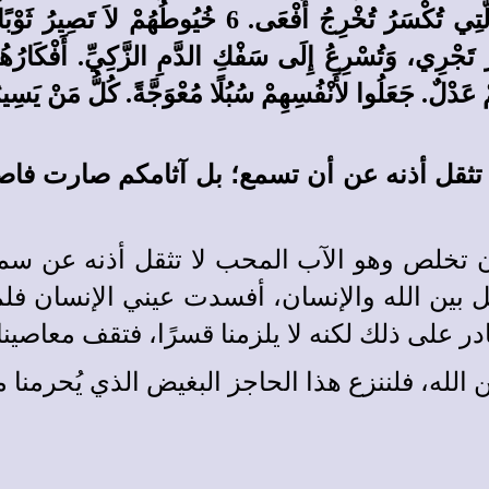
خُيُوطَ الْعَنْكَبُوتِ. الآكِلُ مِنْ بَيْضِهِمْ يَمُوتُ، وَالَّت
دْلٌ. جَعَلُوا لأَنْفُسِهِمْ سُبُلًا مُعْوَجَّةً. كُلُّ مَنْ يَسِيرُ
 تثقل أذنه عن أن تسمع؛ بل آثامكم صارت فا
 تخلص وهو الآب المحب لا تثقل أذنه عن سما
ل بين الله والإنسان، أفسدت عيني الإنسان فل
ادر على ذلك لكنه لا يلزمنا قسرًا، فتقف معاصينا
الله، فلننزع هذا الحاجز البغيض الذي يُحرمنا م