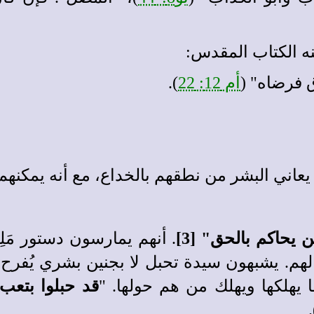
نه الكتاب المقدس:
 فرضاه" (
أم 12: 22
).
اني البشر من نطقهم بالخداع، مع أنه يمكنهم 
يحاكم بالحق" [3]
. أنهم يمارسون دستور مَلِ
هم. يشبهون سيدة تحبل لا بجنين بشري يُفرح قلب
ا يهلكها ويهلك من هم حولها. "
قد حبلوا بتعب و
)