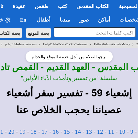
لمسيحية
الكتاب المقدس
كتب
طقس
عقيدة
تا
صيات
أماكن
صور
ميديا
أطفال
En
خي
بحث الموقع
بحث الكتاب
>
>
>
>
pub_Bible-Interpretations
Holy-Bible-Tafsir-01-Old-Testament
Father-Tadros-Yacoub-Malaty
2
نرجو الصلاة من أجل خدمة الموقع والخدام
ب المقدس - العهد القديم - القمص ت
سلسلة "من تفسير وتأملات الآباء الأولين"
إشعياء 59 - تفسير سفر أشعياء
عصياننا يحجب الخلاص عنا
-
-
-
-
-
-
-
-
-
-
-
-
21
20
19
18
17
16
15
14
13
12
11
10
9