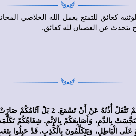
وثنية كعائق للتمتع بعمل الله الخلاصي المج
 يتحدث عن العصيان لله كعائق.
1 هَا إِنَّ يَدَ الرَّبِّ لَمْ تَقْصُرْ عَنْ أَنْ تُخَلّ