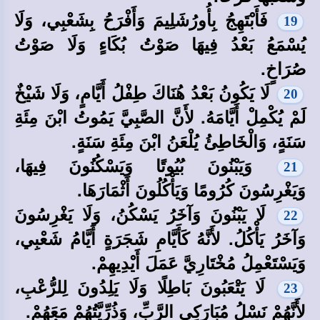
فَأَبْتَهِجُ بِأُورُشَلِيمَ وَأَفْرَحُ بِشَعْبِي، وَلَا
19
يُسْمَعُ بَعْدُ فِيهَا صَوْتُ بُكَاءٍ وَلَا صَوْتُ
صُرَاخٍ.
لَا يَكُونُ بَعْدُ هُنَاكَ طِفْلُ أَيَّامٍ، وَلَا شَيْخٌ
20
لَمْ يُكْمِلْ أَيَّامَهُ. لأَنَّ الصَّبِيَّ يَمُوتُ ابْنَ مِئَةِ
سَنَةٍ، وَالْخَاطِئُ يُلْعَنُ ابْنَ مِئَةِ سَنَةٍ.
وَيَبْنُونَ بُيُوتًا وَيَسْكُنُونَ فِيهَا،
21
وَيَغْرِسُونَ كُرُومًا وَيَأْكُلُونَ أَثْمَارَهَا.
لَا يَبْنُونَ وَآخَرُ يَسْكُنُ، وَلَا يَغْرِسُونَ
22
وَآخَرُ يَأْكُلُ. لأَنَّهُ كَأَيَّامِ شَجَرَةٍ أَيَّامُ شَعْبِي،
وَيَسْتَعْمِلُ مُخْتَارِيَّ عَمَلَ أَيْدِيهِمْ.
لَا يَتْعَبُونَ بَاطِلًا وَلَا يَلِدُونَ لِلرُّعْبِ،
23
لأَنَّهُمْ نَسْلُ مُبَارَكِي الرَّبِّ، وَذُرِّيَّتُهُمْ مَعَهُمْ.