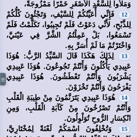
وَمَلأُوا لِلسَّعْدِ الأَصْغَرِ خَمْرًا مَمْزُوجَةً،
فَإِنِّي أُعَيِّنُكُمْ لِلسَّيْفِ، وَتَجْثُونَ كُلُّكُمْ
12
لِلذَّبْحِ، لأَنِّي دَعَوْتُ فَلَمْ تُجِيبُوا، تَكَلَّمْتُ فَلَمْ
تَسْمَعُوا، بَلْ عَمِلْتُمُ الشَّرَّ فِي عَيْنَيَّ،
وَاخْتَرْتُمْ مَا لَمْ أُسَرَّ بِهِ.
لِذَلِكَ هَكَذَا قَالَ السَّيِّدُ الرَّبُّ: هُوَذَا
13
عَبِيدِي يَأْكُلُونَ وَأَنْتُمْ تَجُوعُونَ. هُوَذَا عَبِيدِي
يَشْرَبُونَ وَأَنْتُمْ تَعْطَشُونَ. هُوَذَا عَبِيدِي
☰
يَفْرَحُونَ وَأَنْتُمْ تَخْزَوْنَ.
هُوَذَا عَبِيدِي يَتَرَنَّمُونَ مِنْ طِيبَةِ الْقَلْبِ
14
وَأَنْتُمْ تَصْرُخُونَ مِنْ كَآبَةِ الْقَلْبِ، وَمِنِ
انْكِسَارِ الرُّوحِ تُوَلْوِلُونَ.
وَتُخْلِفُونَ اسْمَكُمْ لَعْنَةً لِمُخْتَارِيَّ،
15