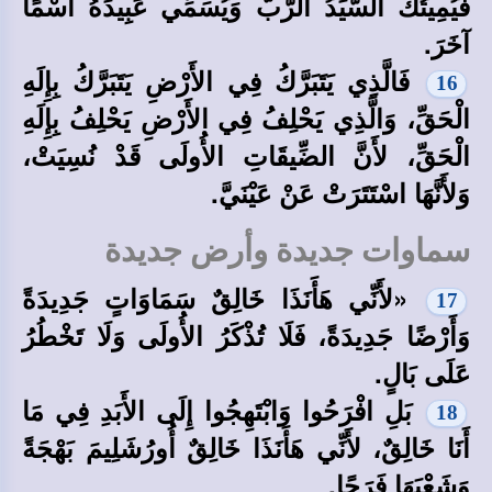
فَيُمِيتُكَ السَّيِّدُ الرَّبُّ وَيُسَمِّي عَبِيدَهُ اسْمًا
آخَرَ.
فَالَّذِي يَتَبَرَّكُ فِي الأَرْضِ يَتَبَرَّكُ بِإِلَهِ
16
الْحَقِّ، وَالَّذِي يَحْلِفُ فِي الأَرْضِ يَحْلِفُ بِإِلَهِ
الْحَقِّ، لأَنَّ الضِّيقَاتِ الأُولَى قَدْ نُسِيَتْ،
وَلأَنَّهَا اسْتَتَرَتْ عَنْ عَيْنَيَّ.
سماوات جديدة وأرض جديدة
«لأَنِّي هَأَنَذَا خَالِقٌ سَمَاوَاتٍ جَدِيدَةً
17
وَأَرْضًا جَدِيدَةً، فَلَا تُذْكَرُ الأُولَى وَلَا تَخْطُرُ
عَلَى بَالٍ.
بَلِ افْرَحُوا وَابْتَهِجُوا إِلَى الأَبَدِ فِي مَا
18
أَنَا خَالِقٌ، لأَنِّي هَأَنَذَا خَالِقٌ أُورُشَلِيمَ بَهْجَةً
وَشَعْبَهَا فَرَحًا.