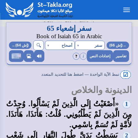
Toggle
navigation
>
>
St-Takla.org
Bibles
BibleSearch
سفر إشعياء 65
Book of Isaiah 65 in Arabic
🔍︎
سفر
أصحاح
→(إش 66)
▾
▾
(إش 64)←
i
❓
💻
🔊
تفاسير
إعدادات النص
☑
نمط الآية الواحدة — اضغط هنا للتحديد المتعدد
الدينونة والخلاص
«أَصْغَيْتُ إِلَى الَّذِينَ لَمْ يَسْأَلُوا. وُجِدْتُ
1
مِنَ الَّذِينَ لَمْ يَطْلُبُونِي. قُلْتُ: هَأَنَذَا، هَأَنَذَا.
لأُمَّةٍ لَمْ تُسَمَّ بِاسْمِي.
بَسَطْتُ يَدَيَّ طُولَ النَّهَارِ إِلَى شَعْبٍ
2