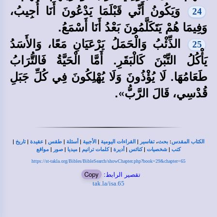
وَيَكُونُ أَنِّي قَبْلَمَا يَدْعُونَ أَنَا أُجِيبُ،
24
وَفِيمَا هُمْ يَتَكَلَّمُونَ بَعْدُ أَنَا أَسْمَعُ.
الذِّئْبُ وَالْحَمَلُ يَرْعَيَانِ مَعًا، وَالأَسَدُ
25
يَأْكُلُ التِّبْنَ كَالْبَقَرِ. أَمَّا الْحَيَّةُ فَالتُّرَابُ
طَعَامُهَا. لَا يُؤْذُونَ وَلَا يُهْلِكُونَ فِي كُلِّ جَبَلِ
قُدْسِي، قَالَ الرَّبُّ».
|
|
|
|
|
|
|
،
:
الكتاب المقدس
بحث
تفاسير
القراءات اليومية
الأجبية
أسئلة
طقس
عقيدة
تاريخ
|
|
|
|
|
|
|
كتب
شخصيات
كنائس
أديرة
كلمات ترانيم
ميديا
صور
مواقع
https://st-takla.org/Bibles/BibleSearch/showChapter.php?book=29&chapter=65
تقصير الرابط:
Copy
tak.la/isa.65