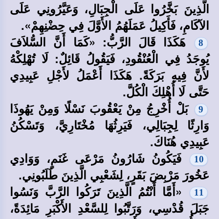
الَّذِينَ بَخَّرُوا عَلَى الْجِبَالِ، وَعَيَّرُونِي عَلَى
الآكَامِ، فَأَكِيلُ عَمَلَهُمُ الأَوَّلَ فِي حِضْنِهِمْ».
هَكَذَا قَالَ الرَّبُّ: «كَمَا أَنَّ السُّلاَفَ
8
يُوجَدُ فِي الْعُنْقُودِ، فَيَقُولُ قَائِلٌ: لَا تُهْلِكْهُ
لأَنَّ فِيهِ بَرَكَةً. هَكَذَا أَعْمَلُ لأَجْلِ عَبِيدِي
حَتَّى لَا أُهْلِكَ الْكُلَّ.
بَلْ أُخْرِجُ مِنْ يَعْقُوبَ نَسْلًا وَمِنْ يَهُوذَا
9
وَارِثًا لِجِبَالِي، فَيَرِثُهَا مُخْتَارِيَّ، وَتَسْكُنُ
عَبِيدِي هُنَاكَ.
فَيَكُونُ شَارُونُ مَرْعَى غَنَمٍ، وَوَادِي
10
عَخُورَ مَرْبِضَ بَقَرٍ، لِشَعْبِي الَّذِينَ طَلَبُونِي.
«أَمَّا أَنْتُمُ الَّذِينَ تَرَكُوا الرَّبَّ وَنَسُوا
11
جَبَلَ قُدْسِي، وَرَتَّبُوا لِلسَّعْدِ الأَكْبَرِ مَائِدَةً،