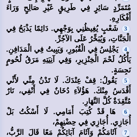
مُتَمَرِّدٍ سَائِرٍ فِي طَرِيقٍ غَيْرِ صَالِحٍ وَرَاءَ
أَفْكَارِهِ.
شَعْبٍ يُغِيظُنِي بِوَجْهِي. دَائِمًا يَذْبَحُ فِي
3
الْجَنَّاتِ، وَيُبَخِّرُ عَلَى الآجُرِّ.
يَجْلِسُ فِي الْقُبُورِ، وَيَبِيتُ فِي الْمَدَافِنِ.
4
يَأْكُلُ لَحْمَ الْخِنْزِيرِ، وَفِي آنِيَتِهِ مَرَقُ لُحُومٍ
نَجِسَةٍ.
يَقُولُ: قِفْ عِنْدَكَ. لَا تَدْنُ مِنِّي لأَنِّي
5
أَقْدَسُ مِنْكَ. هَؤُلاَءِ دُخَانٌ فِي أَنْفِي، نَارٌ
مُتَّقِدَةٌ كُلَّ النَّهَارِ.
هَا قَدْ كُتِبَ أَمَامِي. لَا أَسْكُتُ بَلْ
6
أُجَازِي. أُجَازِي فِي حِضْنِهِمْ،
آثَامَكُمْ وَآثَامَ آبَائِكُمْ مَعًا قَالَ الرَّبُّ،
7