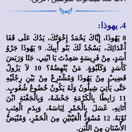
4. يهوذا:
8 يَهُوذَا، إِيَّاكَ يَحْمَدُ إِخْوَتُكَ، يَدُكَ عَلَى قَفَا
أَعْدَائِكَ، يَسْجُدُ لَكَ بَنُو أَبِيكَ. 9 يَهُوذَا جَرْوُ
أَسَدٍ، مِنْ فَرِيسَةٍ صَعِدْتَ يَا ابْنِي، جَثَا وَرَبَضَ
كَأَسَدٍ وَكَلَبْوَةٍ. مَنْ يُنْهِضُهُ؟ 10 لاَ يَزُولُ
قَضِيبٌ مِنْ يَهُوذَا وَمُشْتَرِعٌ مِنْ بَيْنِ رِجْلَيْهِ
حَتَّى يَأْتِيَ شِيلُونُ وَلَهُ يَكُونُ خُضُوعُ شُعُوبٍ.
11 رَابِطًا بِالْكَرْمَةِ جَحْشَهُ، وَبِالْجَفْنَةِ ابْنَ
أَتَانِهِ، غَسَلَ بِالْخَمْرِ لِبَاسَهُ، وَبِدَمِ الْعِنَبِ
ثَوْبَهُ. 12 مُسْوَدُّ الْعَيْنَيْنِ مِنَ الْخَمْرِ، وَمُبْيَضُّ
الأَسْنَانِ مِنَ اللَّبَنِ.