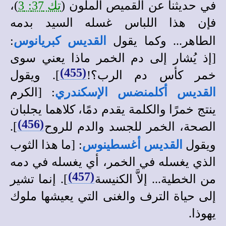
في حديثنا عن القميص الملون (
تك 37: 3
)،
فإن هذا اللباس غسله السيد بدمه
الطاهر... وكما يقول
القديس كبريانوس
:
[إذ يُشار إلى دم الخمر ماذا يعني سوى
(455)
خمر كأس دم الرب؟!
]. ويقول
القديس أكلمنضس الإسكندري
: [الكرم
ينتج خمرًا والكلمة يقدم دمًا، كلاهما يجلبان
(456)
الصحة، الخمر للجسد والدم للروح
].
ويقول
القديس أغسطينوس
: [ما هذا الثوب
الذي يغسله في الخمر، أي يغسله في دمه
(457)
من الخطية... إلاَّ الكنيسة
]. إنما تشير
إلى حياة الترف والغنى التي يعيشها ملوك
يهوذا.