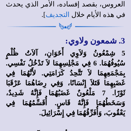
العروس، بقصد إفساده، الأمر الذي يحدث
في هذه الأيام خلال
التجديف
].
3. شمعون ولاوي:
5 شِمْعُونُ وَلاَوِي أَخَوَانِ، آلاَتُ ظُلْمٍ
سُيُوفُهُمَا. 6 فِي مَجْلِسِهِمَا لاَ تَدْخُلُ نَفْسِي.
بِمَجْمَعِهِمَا لاَ تَتَّحِدُ كَرَامَتِي. لأَنَّهُمَا فِي
غَضَبِهِمَا قَتَلاَ إِنْسَانًا، وَفِي رِضَاهُمَا عَرْقَبَا
ثَوْرًا. 7 مَلْعُونٌ غَضَبُهُمَا فَإِنَّهُ شَدِيدٌ،
وَسَخَطُهُمَا فَإِنَّهُ قَاسٍ. أُقَسِّمُهُمَا فِي
يَعْقُوبَ، وَأُفَرِّقُهُمَا فِي إِسْرَائِيلَ.