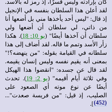
كان بإرادته وليس قسرًا، إذ رمز له بالأسد.
لقد أعلن هذا السلطان بنفسه في الإنجيل
إذ قال: "ليس أحد يأخذها مني
بل أضعها أنا
من ذاتي، لي سلطان أن أضعها ولي
سلطان أن آخذها أيضًا"
(
يو 10: 18
). هكذا
زأر الأسد وتمم ما قاله. لقد أضاف إلى هذا
سلطانه في القيامة بقوله: "من ينهضه؟!"
بمعنى أنه يقيم نفسه وليس إنسان يقيمه.
لقد قال عن جسده: "انقضوا هذا الهيكل
وفي ثلاثة أيام أقيمه" (
يو 2: 19
). تحدث
أيضًا عن نوع موته أي الصعود على
الصليب، إذ قيل: "من فريسة صعدت"...
(452)
].