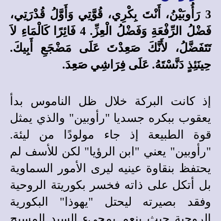
3 رَأُوبَيْنُ، أَنْتَ بِكْرِي، قُوَّتِي وَأَوَّلُ قُدْرَتِي،
فَضْلُ الرِّفْعَةِ وَفَضْلُ الْعِزِّ. 4 فَائِرًا كَالْمَاءِ لاَ
تَتَفَضَّلُ، لأَنَّكَ صَعِدْتَ عَلَى مَضْجَعِ أَبِيكَ.
حِينَئِذٍ دَنَّسْتَهُ. عَلَى فِرَاشِي صَعِدَ.
إذ كانت البركة خلال ظل الناموس بدأ
يعقوب ببكره جسديا "رأوبين" والذي يمثل
قوة الطبيعة إذ جاء مولودًا من ليئة.
"رأوبين" يعني "ابن الرؤيا" لكن للأسف لم
يحتفظ بنقاوة عينيه ليرى الأمور السماوية
بل أتكل على ذاته فخسر بكوريتة الروحية
وفقد بصيرته ليحتل "يهوذا" البكورية
الروحية حيث ينعم بمجيء السيد المسيح