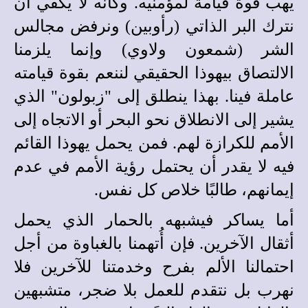
يهب قوة قيامة لمؤمنيه. وكأنه لا يكفي أن
نترك البر الذاتي (رأوبين) ونرفض مجالس
الشر (شمعون ولاوي) وإنما يلزمنا
الالتصاق بيهوذا الحقيقي لننعم بقوة قيامته
عاملة فينا. بهذا ينطلق إلى "زبولون" الذي
يشير إلى الانطلاق نحو البحر أو الاتجاه إلى
الأمم للكرازة لهم. فمن يحمل يهوذا القائم
فيه لا يقدر أن يحتمل رؤية الأمم في عدم
إيمانهم، طالبًا خلاص كل نفس.
أما يساكر فيشبهه بالحمار الذي يحمل
أثقال الآخرين. فإن أُتهمنا بالغباوة من أجل
احتمالنا الألم بفرح وخدمتنا للآخرين فلا
نهرب بل نتقدم للعمل بلا ضجر، متشبهين