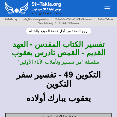
Togg
navig
>
>
>
St-Takla.org
pub_Bible-Interpretations
Holy-Bible-Tafsir-01-Old-Testament
Father-Tadros-
>
Yacoub-Malaty
01-Sefr-El-Takween
نرجو الصلاة من أجل خدمة الموقع والخدام
تفسير
الكتاب المقدس - العهد
القديم - القمص تادرس يعقوب
سلسلة "من تفسير وتأملات الآباء الأولين"
التكوين 49 - تفسير سفر
التكوين
يعقوب يبارك أولاده
اضغط هنا لإظهار الفهرس