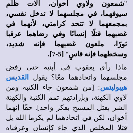
"
شمعون ولاوي أخوان، آلات ظلم
سيوفهما، في مجلسهما لا تدخل نفسي،
بمجمعهما لا تتحد كرامتي، لأنهما في
غضبهما قتلًا إنسانًا وفي رضاهما عرقبا
ثورًا، ملعون غضبهما فإنه شديد،
وسخطهما فإنه قاسٍ
"
[5-7].
ماذا رأى يعقوب في أبنيه حتى رفض
مجلسهما واتحادهما معًا؟ يقول
القديس
هيبوليتس
: [من شمعون جاء الكتبة ومن
لاوي الكهنة، وبإرادتهم تمم الكتبة والكهنة
الشر بقتل المسيح بفكر واحد]. حقًا إنهما
أخوان، لكن في اتحادهما لم يكرما الله بل
قتلا المخلص الذي جاء كإنسان وعرقباه