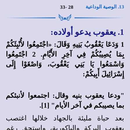
13. الوصية الوداعية
33
-
28
1. يعقوب يدعو أولاده:
1 وَدَعَا يَعْقُوبُ بَنِيهِ وَقَالَ: «اجْتَمِعُوا لأُنْبِئَكُمْ
بِمَا يُصِيبُكُمْ فِي آخِرِ الأَيَّامِ. 2 اجْتَمِعُوا
وَاسْمَعُوا يَا بَنِي يَعْقُوبَ، وَاصْغَوْا إِلَى
إِسْرَائِيلَ أَبِيكُمْ:
"ودعا يعقوب بنيه وقال: اجتمعوا لأنبئكم
بما يصيبكم في آخر الأيام" [1].
بعد حياة مليئة بالجهاد خلالها اغتصب
يعقوب البركة والباكورية، واستحق رغم