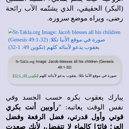
(البكر) الحقيقي، الذي يشتّمه الآب رائحة
رضى، ويراه موضع سروره.
Image: Jacob blesses all his children (Genesis
St-Takla.org
49:1-32)
صورة في
: يعقوب يدعو لأبنائه كلهم (
)
موقع الأنبا تكلا
تكوين 49: 1-32
يبارك يعقوب بكره حسب الجسد وفي
نفس الوقت يعاتبه: "
رأوبين أنت بكري
قوتي وأول قدرتي، فضل الرفعة وفضل
العز؛ فائرًا كالماء لا تتفضل، لأنك صعدت