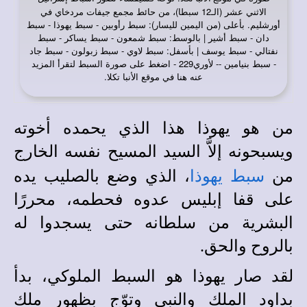
الاثني عشر (الـ12 سبطا)، من حائط مجمع جيفات مردخاي في
أورشليم. بأعلى (من اليمين لليسار): سبط رأوبين - سبط يهوذا - سبط
دان - سبط أشير | بالوسط: سبط شمعون - سبط يساكر - سبط
نفتالي - سبط يوسف | بأسفل: سبط لاوي - سبط زبولون - سبط جاد
- سبط بنيامين -- لأوري229 - اضغط على صورة السبط لتقرأ المزيد
عنه هنا في موقع الأنبا تكلا.
من هو يهوذا هذا الذي يحمده أخوته
ويسبحونه إلاَّ السيد المسيح نفسه الخارج
من
سبط يهوذا
، الذي وضع بالصليب يده
على قفا إبليس عدوه فحطمه، محررًا
البشرية من سلطانه حتى يسجدوا له
بالروح والحق.
لقد صار يهوذا هو السبط الملوكي، بدأ
بداود الملك والنبي وتوّج بظهور ملك