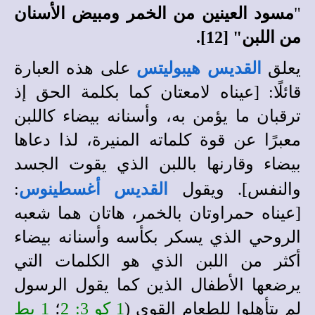
"
مسود العينين من الخمر ومبيض الأسنان
من اللبن" [12].
يعلق
القديس
هيبوليتس
على هذه العبارة
قائلًا: [عيناه لامعتان كما بكلمة الحق إذ
ترقبان ما يؤمن به، وأسنانه بيضاء كاللبن
معبرًا عن قوة كلماته المنيرة، لذا دعاها
بيضاء وقارنها باللبن الذي يقوت الجسد
والنفس]. ويقول
القديس أغسطينوس
:
[عيناه حمراوتان بالخمر، هاتان هما شعبه
الروحي الذي يسكر بكأسه وأسنانه بيضاء
أكثر من اللبن الذي هو الكلمات التي
يرضعها الأطفال الذين كما يقول الرسول
لم يتأهلوا للطعام القوي (
1 كو 3: 2
؛
1 بط