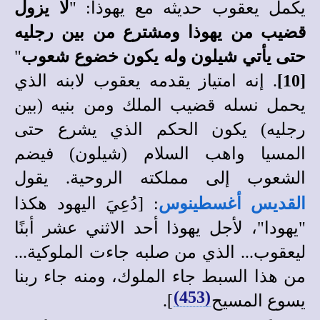
يكمل يعقوب حديثه مع يهوذا: "
لا يزول
قضيب من يهوذا ومشترع من بين رجليه
حتى يأتي شيلون وله يكون خضوع شعوب
"
[10]
. إنه امتياز يقدمه يعقوب لابنه الذي
يحمل نسله قضيب الملك ومن بنيه (بين
رجليه) يكون الحكم الذي يشرع حتى
المسيا واهب السلام (شيلون) فيضم
الشعوب إلى مملكته الروحية. يقول
القديس أغسطينوس
: [دُعِيَ اليهود هكذا
"يهودا"، لأجل يهوذا أحد الاثني عشر أبنًا
ليعقوب... الذي من صلبه جاءت الملوكية...
من هذا السبط جاء الملوك، ومنه جاء ربنا
(453)
يسوع المسيح
].