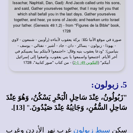
Issachar, Naphtali, Dan, Gad): And Jacob called unto his sons,
and said, Gather yourselves together, that I may tell you that
which shall befall you in the last days. Gather yourselves
together, and hear, ye sons of Jacob; and hearken unto Israel
your father. (Genesis 49:1,2) - from "Figures de la Bible" book,
1728
صورة في
: بركة يعقوب لأبناءه (رأوبين - شمعون - لاوي
موقع الأنبا تكلا
- يهوذا - زبولون - يساكر - دان - جاد - أشير - نفتالي - يوسف -
بنيامين): "ودعا يعقوب بنيه وقال: «اجتمعوا لأنبئكم بما يصيبكم في
آخر الأيام. اجتمعوا واسمعوا يا بني يعقوب، واصغوا إلى إسرائيل
أبيكم" (
) - من كتاب "صور كتابية"، 1728
التكوين 49: 1-2
5. زبولون:
"زَبُولُونُ، عِنْدَ سَاحِلِ الْبَحْرِ يَسْكُنُ، وَهُوَ عِنْدَ
سَاحِلِ السُّفُنِ، وَجَانِبُهُ عِنْدَ صَيْدُونَ.
"
[13].
سكن
سبط زبولون
غرب نهر الأردن وغرب