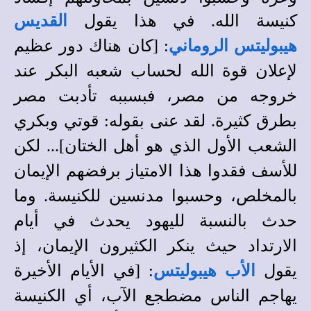
كنيسة الله. في هذا يقول
القديس
هيبوليتس
الروماني
: [كان هناك دور عظيم
لإعلان قوة الله لحساب شعبه البكر عند
خروجه من مصر، فبسببه تأدبت مصر
بطرق كثيرة. لقد عنى بقوله: قوتي وبكري
الشعب الأول الذي هو أهل الختان]... لكن
للأسف فقدوا هذا الامتياز برفضهم الإيمان
بالمخلص، وحسبوا مدنسين للكنيسة. وما
حدث بالنسبة لليهود يحدث في أيام
الارتداد حيث ينكر الكثيرون الإيمان، إذ
يقول
الأب
هيبوليتس
: [في الأيام الأخيرة
يهاجم الناس مضطجع الآب، أي الكنيسة