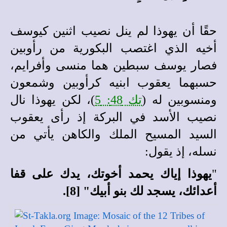
حقًا أن يهوذا لم ينل نصيب اثنين كيوسف
أخيه الذي اغتصب البكورية من رأوبين
فصار يوسف سبطين هما منسى وأفرايم،
حسبهما يعقوب ابنيه كرأوبين وشمعون
ومنسوبين له (
تك 48: 5
)، لكن يهوذا نال
نصيب الأسد في البركة إذ رأى يعقوب
السيد المسيح الملك والكاهن يأتي من
نسله، إذ يقول:
"
يهوذا إياك يحمد أخوتك، يدك على قفا
أعدائك، يسجد لك بنو أبيك" [8].