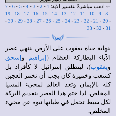
← اذهب مباشرةً لتفسير الآية:
-
-
-
-
-
-
7
6
5
4
3
2
1
-
-
-
-
-
-
-
-
-
-
-
-
19
18
17
16
15
14
13
12
11
10
9
8
-
-
-
-
-
-
-
-
-
-
-
-
30
29
28
27
26
25
24
23
22
21
20
-
-
33
32
31
بنهاية حياة يعقوب على الأرض ينتهي عصر
و
الآباء البطاركة العظام (
إبراهيم
إسحق
و
يعقوب
)، لينطلق إسرائيل لا كأفراد بل
كشعب وخميرة كان يجب أن تخمر العجين
كله بالإيمان وتعد العالم لمجيء المسيا
المخلص. لذا ختم هذا العصر بتقديم البركة
لكل سبط تحمل في طياتها نبوة عن مجيء
المخلص.