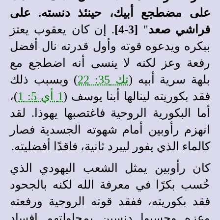
على مضطجع أبيك، حينئذ دنسته. على
فراشي صعد
"
[3-4]
. إن كان يعقوب يعتز
ببكره ويدعوه قوته وأول قدرته نال أفضل
رفعة وعز لكنه لا ينسى أنه اضطجع مع
بلهة سرية أبيه (
تك 35: 22
) وبسبب ذلك
فقد بكوريته لينالها أبنا يوسف (
1 أي 5: 1
)،
أما البكورية الروحية فاغتصبها يهوذا. لقد
انهزم رأوبين أمام شهوته الجسدية فصار
كالماء الذي يفور ليبرد ثانية، فاقدًا أفضليته.
كان رأوبين يمثل الشعب اليهودي الذي
حُسب بكرًا في معرفة الله لكنه بالجحود
فقد بكوريته، ففقد قوته الروحية ورفعته
وعزه وحسبوا دنسين بمحاولتهم إفساد