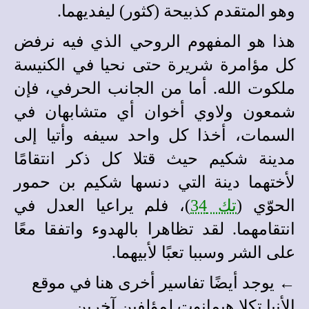
وهو المتقدم كذبيحة (كثور) ليفديهما.
هذا هو المفهوم الروحي الذي فيه نرفض
كل مؤامرة شريرة حتى نحيا في الكنيسة
ملكوت الله. أما من الجانب الحرفي، فإن
شمعون ولاوي أخوان أي متشابهان في
السمات، أخذا كل واحد سيفه وأتيا إلى
مدينة شكيم حيث قتلا كل ذكر انتقامًا
لأختهما دينة التي دنسها شكيم بن حمور
الحوّي (
تك 34
)، فلم يراعيا العدل في
انتقامهما. لقد تظاهرا بالهدوء واتفقا معًا
على الشر وسببا تعبًا لأبيهما.
← يوجد أيضًا
تفاسير أخرى
هنا في
موقع
الأنبا تكلا هيمانوت
لمؤلفين آخرين
.