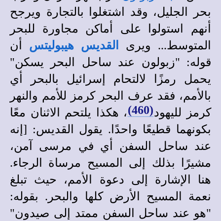
بحر الجليل، وقد اشتغلوا بالتجارة ويرجح
أنهم استولوا على أماكن مجاورة للبحر
المتوسط... ويرى
القديس
هيبوليتس
أن
قوله: "زبولون عند ساحل البحر يسكن"
يحمل رمزًا لالتحام إسرائيل بالبحر أي
بالأمم، فقد عرف البحر كرمز للأمم والنهر
(460)
كرمز لليهود
، هكذا يلتحم الاثنان معًا
بكونهما قطيعًا واحدًا. يقول القديس: [إنه
عند ساحل السفن أي في مرسى آمن،
مشيرًا بذلك إلى المسيح مرساة الرجاء.
هنا الإشارة إلى دعوة الأمم، حيث تبلغ
نعمة المسيح الأرض كلها والبحر. بقوله:
"هو عند ساحل السفن ممتد إلى صيدون"