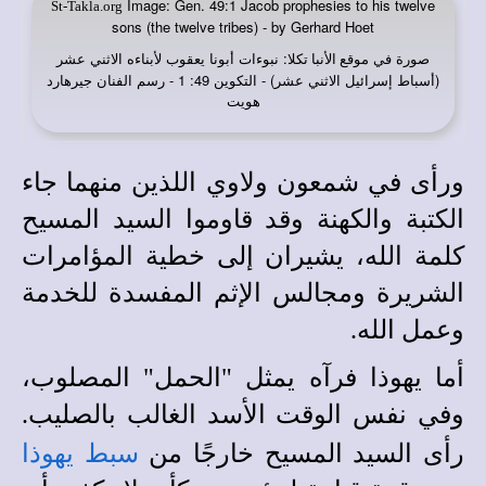
Image: Gen. 49:1 Jacob prophesies to his twelve
St-Takla.org
sons (the twelve tribes) - by Gerhard Hoet
صورة في
: نبوءات أبونا يعقوب لأبناءه الاثني عشر
موقع الأنبا تكلا
(أسباط إسرائيل الاثني عشر) - التكوين 49: 1 - رسم الفنان جيرهارد
هويت
ورأى في شمعون ولاوي اللذين منهما جاء
الكتبة والكهنة وقد قاوموا السيد المسيح
كلمة الله، يشيران إلى خطية المؤامرات
الشريرة ومجالس الإثم المفسدة للخدمة
وعمل الله.
أما يهوذا فرآه يمثل "الحمل" المصلوب،
وفي نفس الوقت الأسد الغالب بالصليب.
رأى السيد المسيح خارجًا من
سبط يهوذا