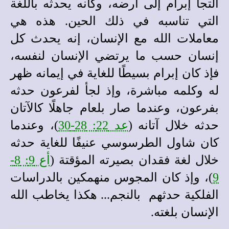
التجأ إبرام إلى أرضه، وكأنه يحدثه باللغة
التي تناسبه في ذلك الحين. هذه هي
معاملات الله مع الإنسان، إنه يحدث كل
إنسان حسب ما يرتضي الإنسان لنفسه،
فإذ كان إبرام بسيطًا للغاية في إيمانه ظهر
له وكلمه مباشرة، وإذ لجأ لفرعون حدثه
بفرعون، وعندما صار بلعام جاهلًا كالآتان
حدثه خلال آتانه (
عد 22: 28-30
)، وعندما
كان شاول الطرسوسي عنيفًا للغاية حدثه
خلال لغة فقدان بصيرته المؤقتة (
أع 9: 8-
9
)، وإذ كان المجوس منهمكين بالدراسات
الفلكية حدثهم بالنجم... هكذا يخاطب الله
الإنسان بلغته.