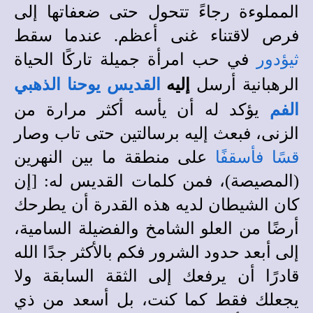
المملوءة رجاءً تتحول حتى ضعفاتها إلى
فرص لاقتناء غنى أعظم. عندما سقط
ثيؤدور
في حب امرأة جميلة تاركًا الحياة
الرهبانية أرسل
إليه
القديس يوحنا الذهبي
الفم
يؤكد له أن يأسه أكثر مرارة من
الزنى، فبعث إليه برسالتين حتى تاب وصار
قسًا فأسقفًا
على منطقة ما بين النهرين
(المصيصة)، فمن كلمات القديس له: [إن
كان الشيطان لديه هذه القدرة أن يطرحك
أرضًا من العلو الشامخ والفضيلة السامية،
إلى أبعد حدود الشرور فكم بالأكثر جدًا الله
قادرًا أن يرفعك إلى الثقة السابقة ولا
يجعلك فقط كما كنت، بل أسعد من ذي