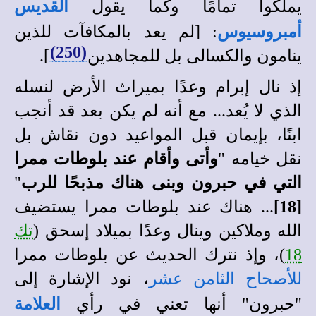
يملكوا تمامًا وكما يقول
القديس
أمبروسيوس
: [لم يعد بالمكافآت للذين
(250)
ينامون والكسالى بل للمجاهدين
].
إذ نال إبرام وعدًا بميراث الأرض لنسله
الذي لا يُعد... مع أنه لم يكن بعد قد أنجب
ابنًا، بإيمان قبل المواعيد دون نقاش بل
نقل خيامه "
وأتى وأقام عند بلوطات ممرا
التي في حبرون وبنى هناك مذبحًا للرب
"
[18]
... هناك عند بلوطات ممرا يستضيف
الله وملاكين وينال وعدًا بميلاد إسحق (
تك
18
)، وإذ نترك الحديث عن بلوطات ممرا
للأصحاح الثامن عشر
، نود الإشارة إلى
"حبرون" أنها تعني في رأي
العلامة