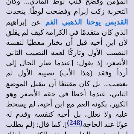
المؤمن وفضح قلب لوط المادي... وكأن
التجربة زكت إبرام وفضحت لوطًا. يتحدث
القديس يوحنا الذهبي الفم
عن إبراهيم
الذي كان متقدمًا في الكرامة كيف لم يقلق
لأن ابن أخيه قبل أن يختار معطيًا لنفسه
النصيب الأول وتاركًا لعمه النصيب الثاني
الأصغر، إذ يقول: [عندما صار الحال إلى
أردأ وفقد (هذا الأب) نصيبه الأول لم
.
يغضب..
بل كان مقتنعًا أن يتقبل الموضع
الثاني، عندما أخطأ في حقه الأصغر وهو
الكبير، بكونه العم مع ابن أخيه، لم يسخط
عليه ولا تعلل، بل أحبه كنفسه وقدم له
(248)
عونًا عند الحاجة
]. كما قال: [لم يطلب