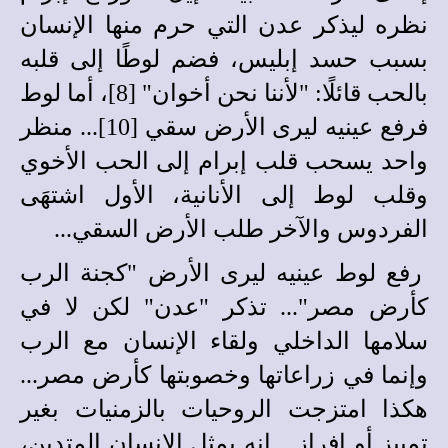
نظره ليذكر عدن التي حرم منها الإنسان
بسبب حسد إبليس، فضم لوطًا إلى قلبه
بالحب قائلًا: "لأننا نحن أخوان" [8]، أما لوط
فرفع عينيه ليرى الأرض سقي [10]... منظر
واحد يسحب قلب إبرام إلى الحب الأخوي
وقلب لوط إلى الأنانية، الأول اشتهَى
الفردوس والآخر طلب الأرض السقي...
رفع لوط عينيه ليرى الأرض "كجنة الرب
كأرض مصر"... تذكر "عدن" لكن لا في
سلامها الداخلي ولقاء الإنسان مع الرب
وإنما في زراعاتها وخصوبتها كأرض مصر...
هكذا امتزجت الروحيات بالزمنيات بغير
تمييز أو إفراز... إنه يمثل الإنسان المتدين،