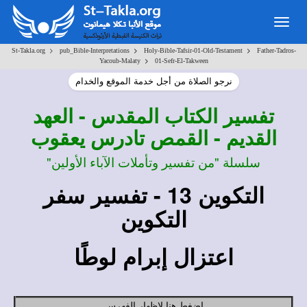
Togg
navig
>
>
>
St-Takla.org
pub_Bible-Interpretations
Holy-Bible-Tafsir-01-Old-Testament
Father-Tadros-
>
Yacoub-Malaty
01-Sefr-El-Takween
نرجو الصلاة من أجل خدمة الموقع والخدام
تفسير
الكتاب المقدس - العهد
القديم - القمص تادرس يعقوب
سلسلة "من تفسير وتأملات الآباء الأولين"
التكوين 13 - تفسير سفر
التكوين
اعتزال إبرام لوطًا
اضغط هنا لإظهار الفهرس