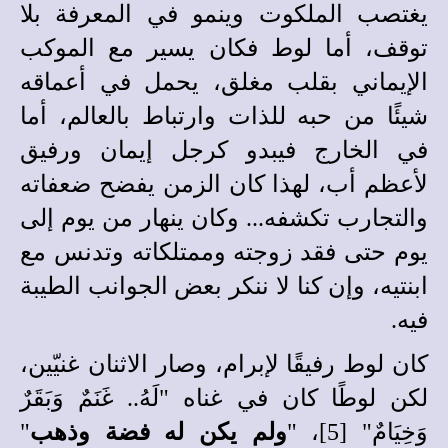
يغتصب الملكوت وينمو في المعرفة بلا
توقف، أما لوط فكان يسير مع الموكب
الإيماني بقلب مغلق، يحمل في أعماقه
شيئًا من حبه للذات وارتباط بالعالم، أما
في الخارج فيبدو كرجل إيمان ورفيق
لأعظم أب، لهذا كان الزمن يفضح ضعفاته
والتجارب تكشفه... وكان ينهار من يوم إلى
يوم حتى فقد زوجته وممتلكاته وتدنس مع
ابنتيه، وإن كنا لا ننكر بعض الجوانب الطيبة
فيه.
كان لوط رفيقًا لإبرام، وصار الاثنان غنيّين،
لكن لوطًا كان في غناه "لَهُ.. غَنَمٌ وَبَقَرٌ
وَخِيَامٌ" [5]، "
ولم يكن له فضة وذهب
"