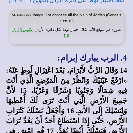
Image: Lot chooses all the plain of Jordan (Genesis
St-Takla.org
13:8-10)
صورة في
: اختيار لوط لكل دائرة الأردن (
موقع الأنبا تكلا
تكوين 13: 8-
)
10
4. الرب يبارك إبرام
:
14 وَقَالَ الرَّبُّ لأَبْرَامَ، بَعْدَ اعْتِزَالِ لُوطٍ عَنْهُ:
«ارْفَعْ عَيْنَيْكَ وَانْظُرْ مِنَ الْمَوْضِعِ الَّذِي أَنْتَ
فِيهِ شِمَالًا وَجَنُوبًا وَشَرْقًا وَغَرْبًا، 15 لأَنَّ
جَمِيعَ الأَرْضِ الَّتِي أَنْتَ تَرَى لَكَ أُعْطِيهَا
وَلِنَسْلِكَ إِلَى الأَبَدِ. 16 وَأَجْعَلُ نَسْلَكَ كَتُرَابِ
الأَرْضِ، حَتَّى إِذَا اسْتَطَاعَ أَحَدٌ أَنْ يَعُدَّ تُرَابَ
الأَرْضِ فَنَسْلُكَ أَيْضًا يُعَدُّ. 17 قُمِ امْشِ فِي