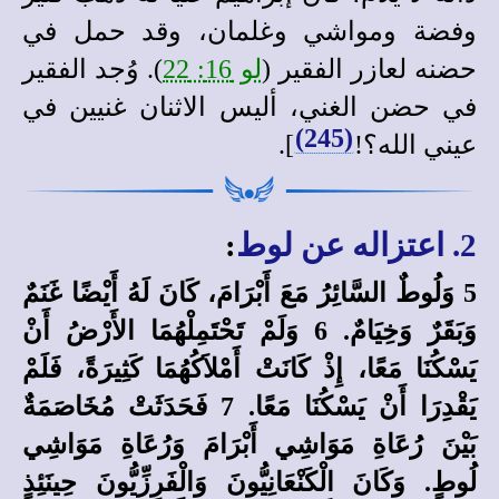
وفضة ومواشي وغلمان، وقد حمل في
حضنه لعازر الفقير (
لو 16: 22
). وُجد الفقير
في حضن الغني، أليس الاثنان غنيين في
(245)
عيني الله؟!
].
2. اعتزاله عن لوط
:
5 وَلُوطٌ السَّائِرُ مَعَ أَبْرَامَ، كَانَ لَهُ أَيْضًا غَنَمٌ
وَبَقَرٌ وَخِيَامٌ. 6 وَلَمْ تَحْتَمِلْهُمَا الأَرْضُ أَنْ
يَسْكُنَا مَعًا، إِذْ كَانَتْ أَمْلاَكُهُمَا كَثِيرَةً، فَلَمْ
يَقْدِرَا أَنْ يَسْكُنَا مَعًا. 7 فَحَدَثَتْ مُخَاصَمَةٌ
بَيْنَ رُعَاةِ مَوَاشِي أَبْرَامَ وَرُعَاةِ مَوَاشِي
لُوطٍ. وَكَانَ الْكَنْعَانِيُّونَ وَالْفَرِزِّيُّونَ حِينَئِذٍ