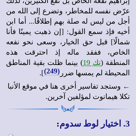
إبراهيم نفعه الخاص بل نفع الكثيرين، لذلك
عرّض نفسه للمخاطر، وتضرع إلى الله من
أجل من ليس له صلة بهم إطلاقًا... أما ابن
أخيه فإذ سمع القول: [إن ذهبت يمينًا فأنا
شمالًا] قبل حق الخيار، وسعى نحو نفعه
الخاص، ففقد ماله إذ احترقت هذه
المنطقة (
تك 19
) بينما ظلت بقية المناطق
(249)
المحيطة لم يمسها ضرر
].
← وستجد
تفاسير أخرى
هنا في
موقع الأنبا
تكلا هيمانوت
لمؤلفين آخرين
.
3. اختيار لوط سدوم
: