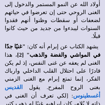
أولاد الله عن النمو المستمر والدخول إلى
الغنى الروحي حتى إن تعرضوا في حياتهم
لضعفات أو سقطات وظنوا أنهم فقدوا
السنوات ليبدءوا من جديد من حيث كانوا
قبلًا.
يشهد الكتاب عن إبرام أنه كان:
"غنيًا جدًا
في المواشي والفضة والذهب" [2
]
، هذا
الغنى لم يعفه عن غنى النفس، إذ لم يكن
قادرًا على احتلال القلب الداخلي وارباك
الفكر، إنما تمتع إبرام مع الغنى الزمني
بغنى الروح المفرح. يقول
القديس
أغسطينوس
: [لكي تعرف أن الغنى في
ذاته لا يُلام، كان إبراهيم غنيًا له ذهب كثير