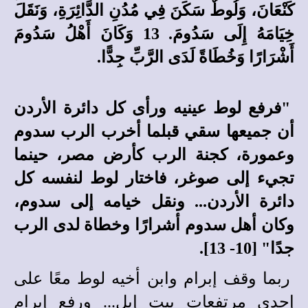
كَنْعَانَ، وَلُوطٌ سَكَنَ فِي مُدُنِ الدَّائِرَةِ، وَنَقَلَ
خِيَامَهُ إِلَى سَدُومَ. 13 وَكَانَ أَهْلُ سَدُومَ
أَشْرَارًا وَخُطَاةً لَدَى الرَّبِّ جِدًّا.
"فرفع لوط عينيه ورأى كل دائرة الأردن
أن جميعها سقي قبلما أخرب الرب سدوم
وعمورة، كجنة الرب كأرض مصر، حينما
تجيء إلى صوغر، فاختار لوط لنفسه
كل
دائرة الأردن... ونقل خيامه إلى سدوم،
وكان أهل سدوم أشرارًا وخطاة لدى الرب
جدًا" [10- 13].
ربما وقف إبرام وابن أخيه لوط معًا على
إحدى مرتفعات بيت إيل... ورفع إبرام