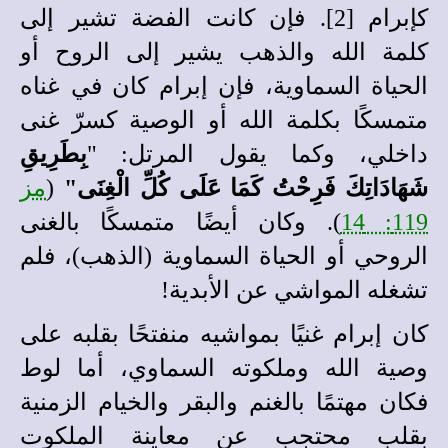
كإبرام [2]. فإن كانت الفضة تشير إلى
كلمة الله والذهب يشير إلى الروح أو
الحياة السماوية، فإن إبرام كان في غناه
متمسكًا بكلمة الله أو الوصية كسرّ غنى
داخلي، وكما يقول المرتل: "
بِطَرِيقِ
شَهَادَاتِكَ فَرِحْتُ كَمَا عَلَى كُلِّ الْغِنَى"
(
مز
119: 14
). وكان أيضًا متمسكًا بالغنى
الروحي أو الحياة السماوية (الذهب)، فلم
تشغله المواشي عن الأبدية!
كان إبرام غنيًا بمواشيه منفتحًا بقلبه على
وصية الله وملكوته السماوي، أما لوط
فكان مهتمًا بالغنم والبقر والخيام الزمنية
بقلب محتجب عن معاينة الملكوت