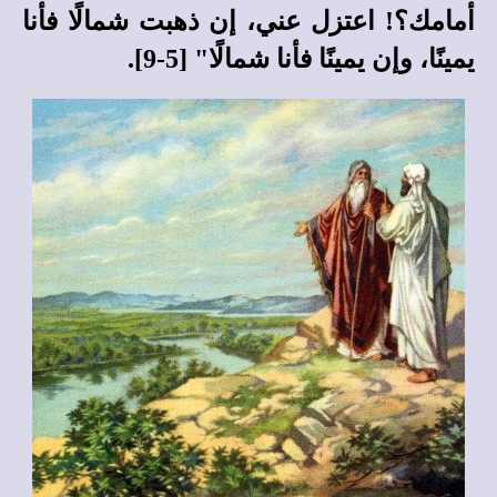
أمامك؟! اعتزل عني، إن ذهبت شمالًا فأنا
يمينًا، وإن يمينًا فأنا شمالًا" [5-9].