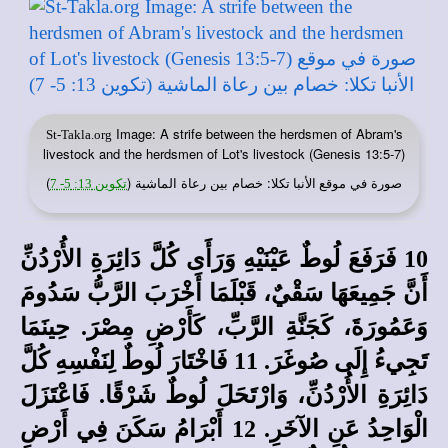
Image: A strife between the herdsmen of Abram's
St-Takla.org
livestock and the herdsmen of Lot's livestock (Genesis 13:5-7)
صورة في
: خصام بين رعاة الماشية (
)
موقع الأنبا تكلا
تكوين 13: 5- 7
10 فَرَفَعَ لُوطٌ عَيْنَيْهِ وَرَأَى كُلَّ دَائِرَةِ الأُرْدُنِّ
أَنَّ جَمِيعَهَا سَقْيٌ، قَبْلَمَا أَخْرَبَ الرَّبُّ سَدُومَ
وَعَمُورَةَ، كَجَنَّةِ الرَّبِّ، كَأَرْضِ مِصْرَ. حِينَمَا
تَجِيءُ إِلَى صُوغَرَ. 11 فَاخْتَارَ لُوطٌ لِنَفْسِهِ كُلَّ
دَائِرَةِ الأُرْدُنِّ، وَارْتَحَلَ لُوطٌ شَرْقًا. فَاعْتَزَلَ
الْوَاحِدُ عَنِ الآخَرِ. 12 أَبْرَامُ سَكَنَ فِي أَرْضِ