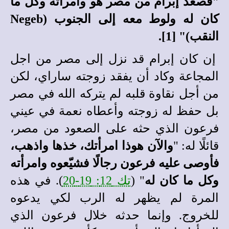
"فصعد إبرام من مصر هو وامرأته وكل ما
كان له ولوط معه إلى الجنوب (Negeb
النقب)" [1].
إن كان إبرام قد نزل إلى مصر من اجل
المجاعة وكاد أن يفقد زوجته ساراي، لكن
من أجل نقاوة قلبه لم يتركه الله في مصر
بل حفظ له زوجته وأعطاه نعمة في عيني
فرعون الذي حثه على الصعود من مصر،
قائلًا له: "
والآن هوذا امرأتك، خذها واذهب،
فأوصى عليه فرعون رجالًا فشيّعوه وامرأته
وكل ما كان له
" (
تك 12: 19-20
). في هذه
المرة لم يظهر له الرب لكي يدعوه
للخروج. وإنما حدثه خلال فرعون الذي