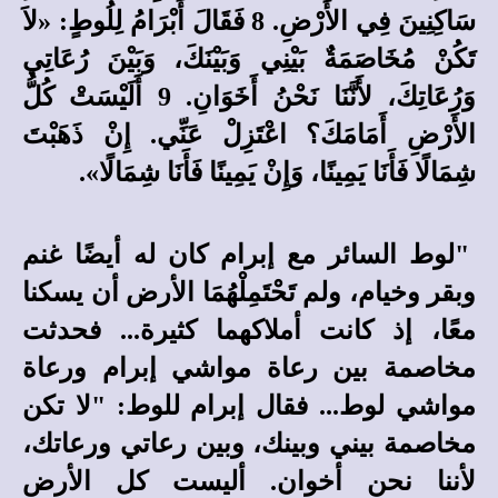
سَاكِنِينَ فِي الأَرْضِ. 8 فَقَالَ أَبْرَامُ لِلُوطٍ: «لاَ
تَكُنْ مُخَاصَمَةٌ بَيْنِي وَبَيْنَكَ، وَبَيْنَ رُعَاتِي
وَرُعَاتِكَ، لأَنَّنَا نَحْنُ أَخَوَانِ. 9 أَلَيْسَتْ كُلُّ
الأَرْضِ أَمَامَكَ؟ اعْتَزِلْ عَنِّي. إِنْ ذَهَبْتَ
شِمَالًا فَأَنَا يَمِينًا، وَإِنْ يَمِينًا فَأَنَا شِمَالًا».
"لوط السائر مع إبرام كان له أيضًا غنم
وبقر وخيام، ولم تَحْتَمِلْهُمَا الأرض أن يسكنا
معًا، إذ كانت أملاكهما كثيرة... فحدثت
مخاصمة بين رعاة مواشي إبرام ورعاة
مواشي لوط... فقال إبرام للوط: "لا تكن
مخاصمة بيني وبينك، وبين رعاتي ورعاتك،
لأننا نحن أخوان. أليست كل الأرض