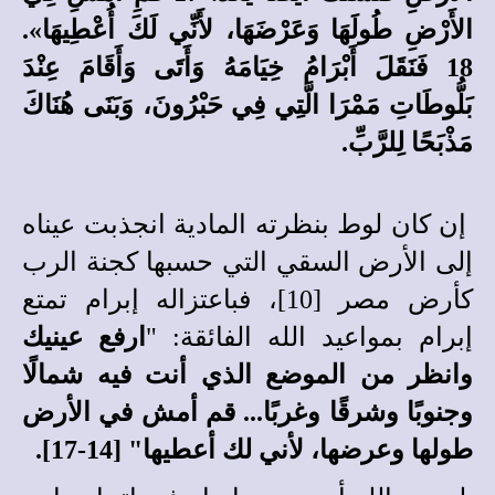
الأَرْضِ طُولَهَا وَعَرْضَهَا، لأَنِّي لَكَ أُعْطِيهَا».
18 فَنَقَلَ أَبْرَامُ خِيَامَهُ وَأَتَى وَأَقَامَ عِنْدَ
بَلُّوطَاتِ مَمْرَا الَّتِي فِي حَبْرُونَ، وَبَنَى هُنَاكَ
مَذْبَحًا لِلرَّبِّ.
إن كان لوط بنظرته المادية انجذبت عيناه
إلى الأرض السقي التي حسبها كجنة الرب
كأرض مصر [10]، فباعتزاله إبرام تمتع
إبرام بمواعيد الله الفائقة: "
ارفع عينيك
وانظر من الموضع الذي أنت فيه شمالًا
وجنوبًا وشرقًا وغربًا... قم أمش في الأرض
طولها وعرضها، لأني لك أعطيها" [14-17].