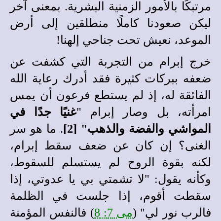
مرتبكًا بالأمور الزمنية البشرية. بمعنى آخر
ليكن صعودنا كاملًا منطلقين إلى أرض
الموعد، نعيش تحت جناحي إلهنا!
خرج إبرام من التجربة التي كشفت عن
ضعفه ببركات كثيرة فقد أدرك رعاية الله
الفائقة له، إذ لم يستطع فرعون أن يمس
امرأته، بل وصار إبرام "
غنيًا جدًا في
المواشي والفضة والذهب" [2]
. ما هو سر
الغنى؟ إن كان عن ضعف سقط إبرام،
لكنه بقوة الروح لم يستسلم للسقوط،
وكأنه يقول: "لا تشمتي بي يا عدوتي، إذا
سقطت أقوم، إذا جلست في الظلمة
فالرب نور لي" (
مى 7: 8
) فالنفس المؤمنة