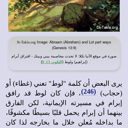
Image: Abraam (Abraham) and Lot part ways
St-Takla.org
(Genesis 13:9)
صورة في
: لا تحدث مخاصمة بيني وبينك - افتراق أبرام
موقع الأنبا تكلا
(إبراهيم) ولوط (
)
التكوين 13: 9
يرى البعض أن كلمة "لوط" تعني (غطاء) أو
(246)
(حجاب)
، فإن كان لوط قد رافق
إبرام في مسيرته الإيمانية، لكن الفارق
بينهما أن إبرام يحمل قلبًا بسيطًا مكشوفًا،
ما بداخله مُعلن خلال ما بخارجه لذا كان