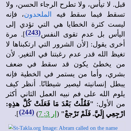
قبل. لا تيأس، ولا تطرح الرجاء الحسن، ولا
تسقط فيما سقط فيه
الملحدون
، فإنه
ليست كثرة الخطايا هي التي تؤدي إلى
(243)
اليأس بل عدم تقوى النفس
]. مرة
أخرى يقول: [لأن الشرور التي ارتكبناها لا
تغيظ الله قدر عدم رغبتنا في التغير. لأن
من يخطئ يكون قد سقط في ضعف
بشري، وأما من يستمر في الخطية فإنه
يبطل إنسانيته ليصير شيطانًا. أنظر كيف
يلوم الله على فم نبيه العمل الثاني أكثر
من الأول:
"فَقُلْتُ بَعْدَ مَا فَعَلَتْ كُلَّ هذِهِ:
(244)
ارْجِعِي إِلَيَّ. فَلَمْ تَرْجعْ"
(
إر 3: 7
)
].