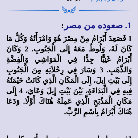
1. صعوده من مصر
:
1 فَصَعِدَ أَبْرَامُ مِنْ مِصْرَ هُوَ وَامْرَأَتُهُ وَكُلُّ مَا
كَانَ لَهُ، وَلُوطٌ مَعَهُ إِلَى الْجَنُوبِ. 2 وَكَانَ
أَبْرَامُ غَنِيًّا جِدًّا فِي الْمَوَاشِي وَالْفِضَّةِ
وَالذَّهَبِ. 3 وَسَارَ فِي رِحْلاَتِهِ مِنَ الْجَنُوبِ
إِلَى بَيْتِ إِيلَ، إِلَى الْمَكَانِ الَّذِي كَانَتْ خَيْمَتُهُ
فِيهِ فِي الْبَدَاءَةِ، بَيْنَ بَيْتِ إِيلَ وَعَايَ، 4 إِلَى
مَكَانِ الْمَذْبَحِ الَّذِي عَمِلَهُ هُنَاكَ أَوَّلًا. وَدَعَا
هُنَاكَ أَبْرَامُ بِاسْمِ الرَّبِّ.