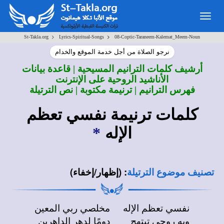
Togg
navig
>
>
St-Takla.org
Lyrics-Spiritual-Songs
08-Coptic-Taraneem-Kalemat_Meem-Noun
نرجو الصلاة من أجل خدمة الموقع والخدام
أرشيف كلمات الترانيم المسيحية | قاعدة بيانات
الأناشيد الروحية على الإنترنت
فهرس الترانيم | ترنيمة مكتوبة | نص الترتيلة
كلمات ترنيمة نفسي تعظم
الإله
*
:
(إظهار/إخفاء)
تصنيف موضوع الترتيلة
نفسي تعظم الإله
مخلصي ربي المعين
وبه روحي تبتهج
دومًا لدهر الداهرين