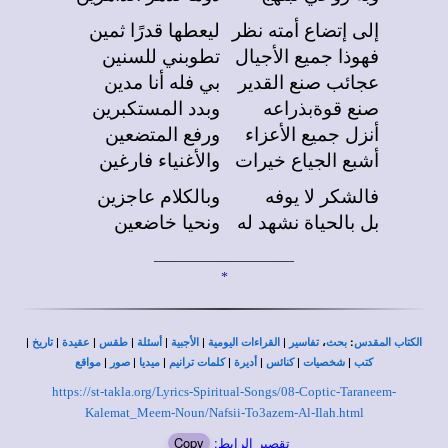
إلى إتضاع أمته نظر
ليعطها قدرًا ثمين
فهوذا جميع الأجيال
تطوبني للسنين
عجائب صنع القدير
بي فله أنا مدين
صنع قوةبذراعه
وبدد المستكبرين
أنزل جميع الأعزاء
ورفع المتضعين
أشبع الجياع خيرات
والأغنياء فارغين
فالشكر لا يوفه
وبالكلام عاجزين
بل بالحياة نشهد له
ونحيا خاضعين
____________________
*
|
|
|
|
|
|
|
،
:
الكتاب المقدس
بحث
تفاسير
القراءات اليومية
الأجبية
أسئلة
طقس
عقيدة
تاريخ
|
|
|
|
|
|
|
كتب
شخصيات
كنائس
أديرة
كلمات ترانيم
ميديا
صور
مواقع
https://st-takla.org/Lyrics-Spiritual-Songs/08-Coptic-Taraneem-
Kalemat_Meem-Noun/Nafsii-To3azem-Al-Ilah.html
تقصير الرابط:
Copy