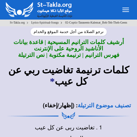
Togg
navig
>
>
St-Takla.org
Lyrics-Spiritual-Songs
02-Coptic-Taraneem-Kalemat_Beh-Teh-Theh-Geem
نرجو الصلاة من أجل خدمة الموقع والخدام
أرشيف كلمات الترانيم المسيحية | قاعدة بيانات
الأناشيد الروحية على الإنترنت
فهرس الترانيم | ترنيمة مكتوبة | نص الترتيلة
كلمات ترنيمة
تغاضيت ربي عن
كل عيب
*
:
(إظهار/إخفاء)
تصنيف موضوع الترتيلة
1 . تغاضيت ربى عن كل عيب