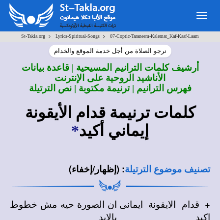
Togg
navig
>
>
St-Takla.org
Lyrics-Spiritual-Songs
07-Coptic-Taraneem-Kalemat_Kaf-Kaaf-Laam
نرجو الصلاة من أجل خدمة الموقع والخدام
أرشيف كلمات الترانيم المسيحية | قاعدة بيانات
الأناشيد الروحية على الإنترنت
فهرس الترانيم | ترنيمة مكتوبة | نص الترتيلة
كلمات ترنيمة قدام الأيقونة
إيماني أكيد
*
:
(إظهار/إخفاء)
تصنيف موضوع الترتيلة
+ قدام الايقونة ايمانى
ان الصورة حيه مش خطوط
اكيد
بالايد