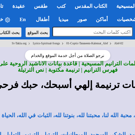
لمسيحية
الكتاب المقدس
كتب
طقس
عقيدة
تا
صيات
أماكن
صور
ميديا
أطفال
En
خي
بحث الموقع
بحث الكتاب
>
>
>
St-Takla.org
Lyrics-Spiritual-Songs
01-Coptic-Taraneem-Kalemat_Alef
Alef-02
نرجو الصلاة من أجل خدمة الموقع والخدام
ات الترانيم المسيحية | قاعدة بيانات الأناشيد الروحية على
فهرس الترانيم | ترنيمة مكتوبة | نص الترتيلة
ات ترنيمة إلهي أسبحك، حبك فرح
حبة الله لنا، محبتنا لله، بنوتنا لله، الثبات في الله، الحيا
د، الشكر، السجود، الميطانيات، الترتيل، الترنيم، التهليل، ا