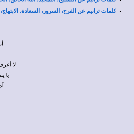
كلمات ترانيم عن الفرح، السرور، السعادة، الابتهاج،
أن
لا أعرف
يا ي
آه