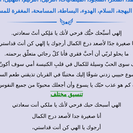
 البهجة، السلام، الهدوء، البساطة، المسامحة، المغفرة للمس
إلهي أسبِّحك حبُّك فرحي لأنك يا مَلِكي أنتً سعادتي.
ا صغيرة جدًا لأصعد درجَ الكمال أرجوك يا إلهي كن أنتَ قداستي
ما يحلو لربّي أن أحبَّ فقري فأنا كلّ رجائي متعلّق برحمته.
 سوى الحبّ وسيلة للكمال في قلبِ الكنيسة أمي سوف أكونُ 
سوع حبيبي زدني شوقًا إليك مختبئًا في القربان تذيقني طعم السم
 كم هو عذب حبّك يا يسوع وأن أجعلك محبوبًا من جميع النفوس
تنسيق مختلف
الهي أسبحك حبك فرحي لأنك يا ملكي أنت سعادتي
أنا صغيرة جدا لأصعد درج الكمال
أرجوك يا الهي كن أنت قداستي،